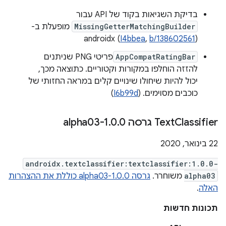
בדיקת השגיאות בקוד של API עבור
MissingGetterMatchingBuilder
מופעלת ב-
androidx (
I4bbea
,
b/138602561
)
AppCompatRatingBar
פריטי PNG שניתנים
להזזה הוחלפו במקורות וקטוריים. כתוצאה מכך,
יכול להיות שיחולו שינויים קלים במראה החזותי של
כוכבים מסוימים. (
I6b99d
)
Classifier גרסה 1
Text
0-alpha03
.
0
.
22 בינואר, 2020
androidx.textclassifier:textclassifier:1.0.0-
alpha03
משוחרר.
גרסה 1.0.0-alpha03 כוללת את ההצהרות
האלה
.
תכונות חדשות