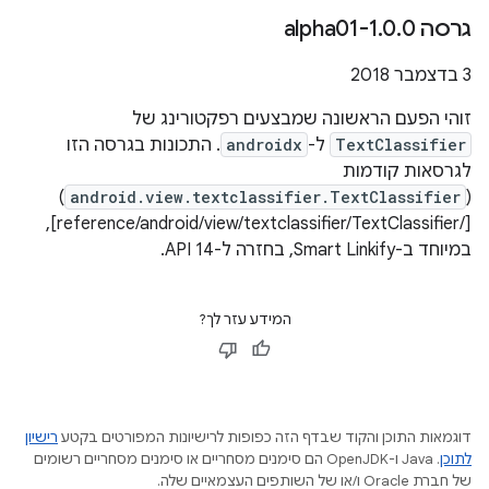
גרסה 1
0-alpha01
.
0
.
3 בדצמבר 2018
זוהי הפעם הראשונה שמבצעים רפקטורינג של
TextClassifier
ל-
androidx
. התכונות בגרסה הזו
לגרסאות קודמות
)
android.view.textclassifier.TextClassifier
(
[/reference/android/view/textclassifier/TextClassifier],
במיוחד ב-Smart Linkify, בחזרה ל-API 14.
המידע עזר לך?
דוגמאות התוכן והקוד שבדף הזה כפופות לרישיונות המפורטים בקטע
רישיון
לתוכן
.‏ Java ו-OpenJDK הם סימנים מסחריים או סימנים מסחריים רשומים
של חברת Oracle ו/או של השותפים העצמאיים שלה.