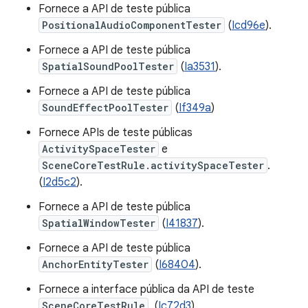
Fornece a API de teste pública
PositionalAudioComponentTester
(
Icd96e
).
Fornece a API de teste pública
SpatialSoundPoolTester
(
Ia3531
).
Fornece a API de teste pública
SoundEffectPoolTester
(
If349a
)
Fornece APIs de teste públicas
ActivitySpaceTester
e
SceneCoreTestRule.activitySpaceTester
.
(
I2d5c2
).
Fornece a API de teste pública
SpatialWindowTester
(
I41837
).
Fornece a API de teste pública
AnchorEntityTester
(
I68404
).
Fornece a interface pública da API de teste
SceneCoreTestRule
. (
Ic72d3
).