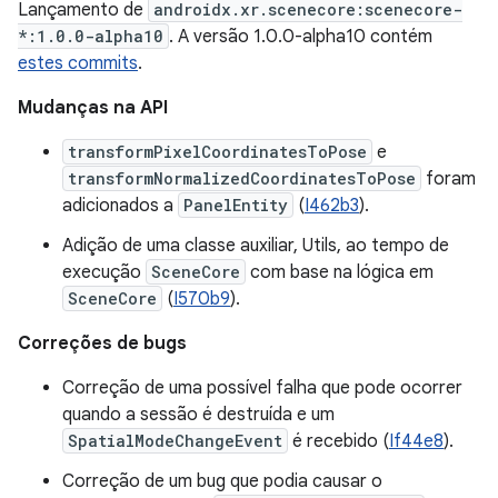
Lançamento de
androidx.xr.scenecore:scenecore-
*:1.0.0-alpha10
. A versão 1.0.0-alpha10 contém
estes commits
.
Mudanças na API
transformPixelCoordinatesToPose
e
transformNormalizedCoordinatesToPose
foram
adicionados a
PanelEntity
(
I462b3
).
Adição de uma classe auxiliar, Utils, ao tempo de
execução
SceneCore
com base na lógica em
SceneCore
(
I570b9
).
Correções de bugs
Correção de uma possível falha que pode ocorrer
quando a sessão é destruída e um
SpatialModeChangeEvent
é recebido (
If44e8
).
Correção de um bug que podia causar o