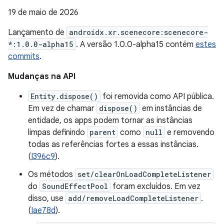
19 de maio de 2026
Lançamento de
androidx.xr.scenecore:scenecore-
*:1.0.0-alpha15
. A versão 1.0.0-alpha15 contém
estes
commits
.
Mudanças na API
Entity.dispose()
foi removida como API pública.
Em vez de chamar
dispose()
em instâncias de
entidade, os apps podem tornar as instâncias
limpas definindo
parent
como
null
e removendo
todas as referências fortes a essas instâncias.
(
I396c9
).
Os métodos
set/clearOnLoadCompleteListener
do
SoundEffectPool
foram excluídos. Em vez
disso, use
add/removeLoadCompleteListener
.
(
Iae78d
).