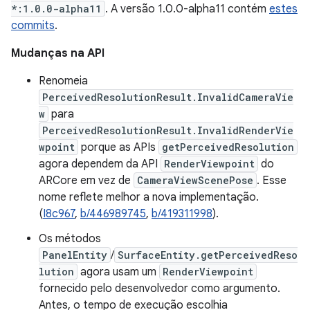
*:1.0.0-alpha11
. A versão 1.0.0-alpha11 contém
estes
commits
.
Mudanças na API
Renomeia
PerceivedResolutionResult.InvalidCameraVie
w
para
PerceivedResolutionResult.InvalidRenderVie
wpoint
porque as APIs
getPerceivedResolution
agora dependem da API
RenderViewpoint
do
ARCore em vez de
CameraViewScenePose
. Esse
nome reflete melhor a nova implementação.
(
I8c967
,
b/446989745
,
b/419311998
).
Os métodos
PanelEntity
/
SurfaceEntity.getPerceivedReso
lution
agora usam um
RenderViewpoint
fornecido pelo desenvolvedor como argumento.
Antes, o tempo de execução escolhia