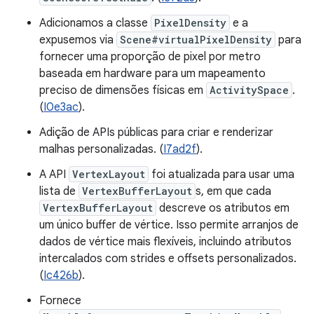
Adicionamos a classe
PixelDensity
e a
expusemos via
Scene#virtualPixelDensity
para
fornecer uma proporção de pixel por metro
baseada em hardware para um mapeamento
preciso de dimensões físicas em
ActivitySpace
.
(
I0e3ac
).
Adição de APIs públicas para criar e renderizar
malhas personalizadas. (
I7ad2f
).
A API
VertexLayout
foi atualizada para usar uma
lista de
VertexBufferLayout
s, em que cada
VertexBufferLayout
descreve os atributos em
um único buffer de vértice. Isso permite arranjos de
dados de vértice mais flexíveis, incluindo atributos
intercalados com strides e offsets personalizados.
(
Ic426b
).
Fornece