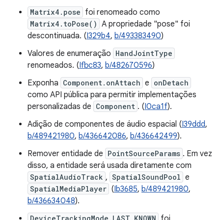
Matrix4.pose
foi renomeado como
Matrix4.toPose()
A propriedade "pose" foi
descontinuada. (
I329b4
,
b/493383490
)
Valores de enumeração
HandJointType
renomeados. (
Ifbc83
,
b/482670596
)
Exponha
Component.onAttach
e
onDetach
como API pública para permitir implementações
personalizadas de
Component
. (
I0ca1f
).
Adição de componentes de áudio espacial (
I39ddd
,
b/489421980
,
b/436642086
,
b/436642499
).
Remover entidade de
PointSourceParams
. Em vez
disso, a entidade será usada diretamente com
SpatialAudioTrack
,
SpatialSoundPool
e
SpatialMediaPlayer
(
Ib3685
,
b/489421980
,
b/436634048
).
DeviceTrackingMode.LAST_KNOWN
foi