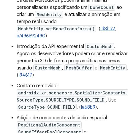
os desenvolvedores podem animar malhas
personalizadas especificando um
boneCount
ao
criar um
MeshEntity
e atualizar a animação em
tempo real usando
MeshEntity.setBoneTransforms()
. (
Id8ba2
,
b/496692490
)
Introdução da API experimental
CustomMesh
.
Agora os desenvolvedores podem criar e renderizar
geometria 3D de forma programática nas cenas
usando
CustomMesh
,
MeshBuffer
e
MeshEntity
.
(
I94617
)
Contato removido:
androidx.xr.scenecore.SpatializerConstants.
SourceType.SOURCE_TYPE_SOUND_FIELD
. Use
SourceType.SOUND_FIELD
. (
Ia68b9
).
Adição de componentes de áudio espacial:
PositionalAudioComponent
,
SoundEffectPoolComponent
e