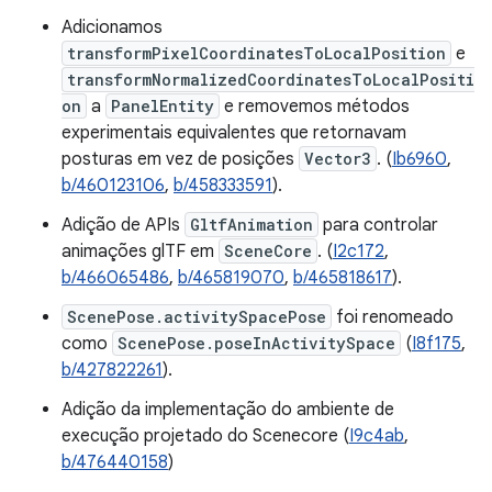
Adicionamos
transformPixelCoordinatesToLocalPosition
e
transformNormalizedCoordinatesToLocalPositi
on
a
PanelEntity
e removemos métodos
experimentais equivalentes que retornavam
posturas em vez de posições
Vector3
. (
Ib6960
,
b/460123106
,
b/458333591
).
Adição de APIs
GltfAnimation
para controlar
animações glTF em
SceneCore
. (
I2c172
,
b/466065486
,
b/465819070
,
b/465818617
).
ScenePose.activitySpacePose
foi renomeado
como
ScenePose.poseInActivitySpace
(
I8f175
,
b/427822261
).
Adição da implementação do ambiente de
execução projetado do Scenecore (
I9c4ab
,
b/476440158
)