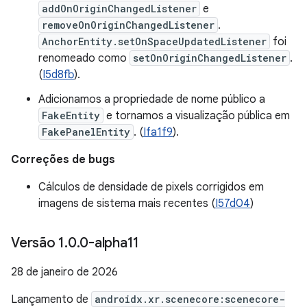
addOnOriginChangedListener
e
removeOnOriginChangedListener
.
AnchorEntity.setOnSpaceUpdatedListener
foi
renomeado como
setOnOriginChangedListener
.
(
I5d8fb
).
Adicionamos a propriedade de nome público a
FakeEntity
e tornamos a visualização pública em
FakePanelEntity
. (
Ifa1f9
).
Correções de bugs
Cálculos de densidade de pixels corrigidos em
imagens de sistema mais recentes (
I57d04
)
Versão 1
.
0
.
0-alpha11
28 de janeiro de 2026
Lançamento de
androidx.xr.scenecore:scenecore-