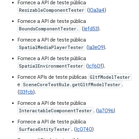
Fornece a API de teste pública
ResizableComponentTester
(
I0a3a4
)
Fornece a API de teste pública
BoundsComponentTester.
(
Iefd53
).
Fornece a API de teste pública
SpatialMediaPlayerTester
(
Ia3e09
).
Fornece a API de teste pública
SpatialEnvironmentTester
(
Icf60f
).
Fornece APIs de teste públicas
GltfModelTester
e
SceneCoreTestRule.getGltfModelTester
.
(
I33fcb
).
Fornece a API de teste pública
InteractableComponentTester
. (
Ia7096
)
Fornece a API de teste pública
SurfaceEntityTester
. (
Ic0740
)