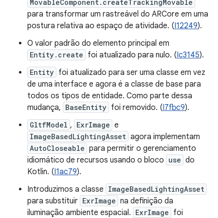
MovableComponent.createTrackingMovable
para transformar um rastreável do ARCore em uma
postura relativa ao espaço de atividade. (
I12249
).
O valor padrão do elemento principal em
Entity.create
foi atualizado para nulo. (
Ic3145
).
Entity
foi atualizado para ser uma classe em vez
de uma interface e agora é a classe de base para
todos os tipos de entidade. Como parte dessa
mudança,
BaseEntity
foi removido. (
I7fbc9
).
GltfModel
,
ExrImage
e
ImageBasedLightingAsset
agora implementam
AutoCloseable
para permitir o gerenciamento
idiomático de recursos usando o bloco
use
do
Kotlin. (
I1ac79
).
Introduzimos a classe
ImageBasedLightingAsset
para substituir
ExrImage
na definição da
iluminação ambiente espacial.
ExrImage
foi