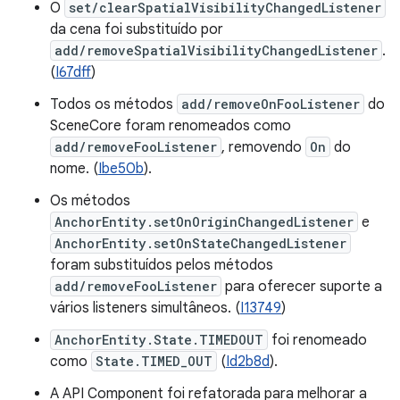
O
set/clearSpatialVisibilityChangedListener
da cena foi substituído por
add/removeSpatialVisibilityChangedListener
.
(
I67dff
)
Todos os métodos
add/removeOnFooListener
do
SceneCore foram renomeados como
add/removeFooListener
, removendo
On
do
nome. (
Ibe50b
).
Os métodos
AnchorEntity.setOnOriginChangedListener
e
AnchorEntity.setOnStateChangedListener
foram substituídos pelos métodos
add/removeFooListener
para oferecer suporte a
vários listeners simultâneos. (
I13749
)
AnchorEntity.State.TIMEDOUT
foi renomeado
como
State.TIMED_OUT
(
Id2b8d
).
A API Component foi refatorada para melhorar a