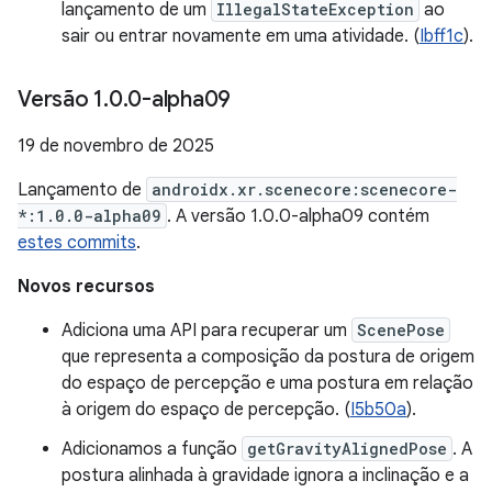
lançamento de um
IllegalStateException
ao
sair ou entrar novamente em uma atividade. (
Ibff1c
).
Versão 1
.
0
.
0-alpha09
19 de novembro de 2025
Lançamento de
androidx.xr.scenecore:scenecore-
*:1.0.0-alpha09
. A versão 1.0.0-alpha09 contém
estes commits
.
Novos recursos
Adiciona uma API para recuperar um
ScenePose
que representa a composição da postura de origem
do espaço de percepção e uma postura em relação
à origem do espaço de percepção. (
I5b50a
).
Adicionamos a função
getGravityAlignedPose
. A
postura alinhada à gravidade ignora a inclinação e a