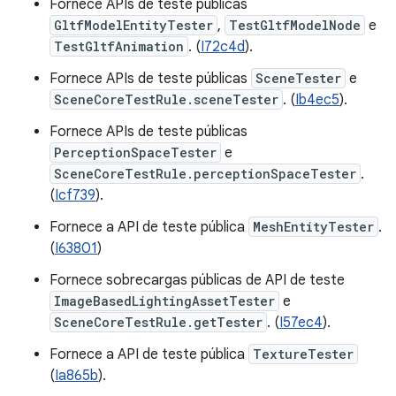
Fornece APIs de teste públicas
GltfModelEntityTester
,
TestGltfModelNode
e
TestGltfAnimation
. (
I72c4d
).
Fornece APIs de teste públicas
SceneTester
e
SceneCoreTestRule.sceneTester
. (
Ib4ec5
).
Fornece APIs de teste públicas
PerceptionSpaceTester
e
SceneCoreTestRule.perceptionSpaceTester
.
(
Icf739
).
Fornece a API de teste pública
MeshEntityTester
.
(
I63801
)
Fornece sobrecargas públicas de API de teste
ImageBasedLightingAssetTester
e
SceneCoreTestRule.getTester
. (
I57ec4
).
Fornece a API de teste pública
TextureTester
(
Ia865b
).