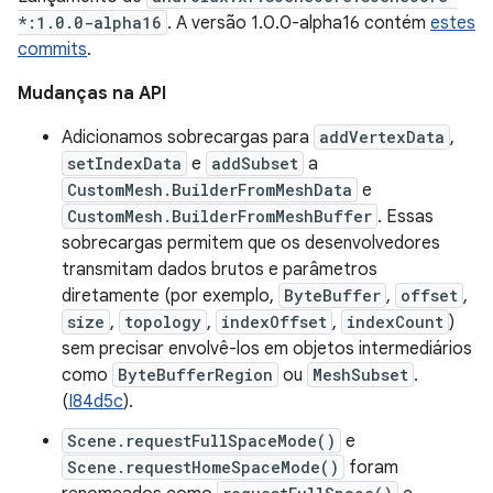
*:1.0.0-alpha16
. A versão 1.0.0-alpha16 contém
estes
commits
.
Mudanças na API
Adicionamos sobrecargas para
addVertexData
,
setIndexData
e
addSubset
a
CustomMesh.BuilderFromMeshData
e
CustomMesh.BuilderFromMeshBuffer
. Essas
sobrecargas permitem que os desenvolvedores
transmitam dados brutos e parâmetros
diretamente (por exemplo,
ByteBuffer
,
offset
,
size
,
topology
,
indexOffset
,
indexCount
)
sem precisar envolvê-los em objetos intermediários
como
ByteBufferRegion
ou
MeshSubset
.
(
I84d5c
).
Scene.requestFullSpaceMode()
e
Scene.requestHomeSpaceMode()
foram