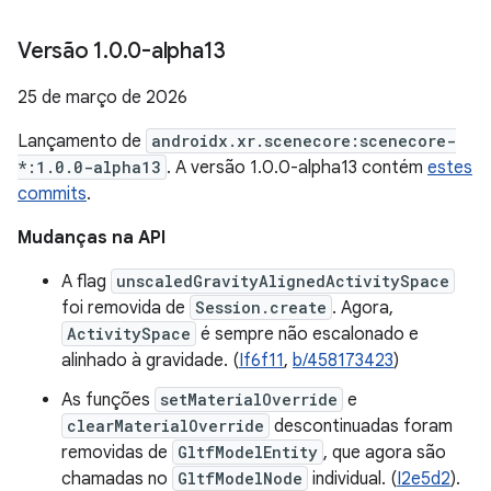
Versão 1
.
0
.
0-alpha13
25 de março de 2026
Lançamento de
androidx.xr.scenecore:scenecore-
*:1.0.0-alpha13
. A versão 1.0.0-alpha13 contém
estes
commits
.
Mudanças na API
A flag
unscaledGravityAlignedActivitySpace
foi removida de
Session.create
. Agora,
ActivitySpace
é sempre não escalonado e
alinhado à gravidade. (
If6f11
,
b/458173423
)
As funções
setMaterialOverride
e
clearMaterialOverride
descontinuadas foram
removidas de
GltfModelEntity
, que agora são
chamadas no
GltfModelNode
individual. (
I2e5d2
).