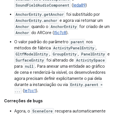
SoundFieldAudioComponent
(
Ieda89
)
AnchorEntity.getAnchor
foi substituído por
AnchorEntity.anchor
e agora vai retornar um
Anchor
quando o
AnchorEntity
for criado de um
Anchor
do ARCore (
I5c7c8
).
O valor padrão do parâmetro
parent
nos
métodos de fábrica
ActivityPanelEntity
,
GltfModelEntity
,
GroupEntity
,
PanelEntity
e
SurfaceEntity
foi alterado de
ActivitySpace
para
null
. Para anexar uma entidade ao gráfico
de cena e renderizá-la visível, os desenvolvedores
agora precisam definir explicitamente o pai dela
durante a instanciação ou via
Entity.parent =
...
(
Ie7cc1
).
Correções de bugs
Agora, o
SceneCore
recupera automaticamente