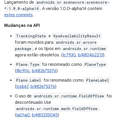
Lançamento de
androidx.xr.scenecore:scenecore-
*:1.0.0-alpha14
. A versão 1.0.0-alpha14 contém
estes commits
.
Mudanças na API
TrackingState
e
VpsAvailabilityResult
foram movidos para
androidx.xr.arcore
package
, e os tipos em
androidx.xr.runtime
agora estão obsoletos. (
Ic7930
,
b/480462213
).
Plane.Type
foi renomeado como
PlaneType
(
I8c90c
,
b/482675376
)
Plane.Label
foi renomeado como
PlaneLabel
(
Ic6b67
,
b/482675376
)
O uso de
androidx.xr.runtime.FieldOfView
foi
descontinuado Use
androidx.xr.runtime.math.FieldOfView
.
(
Ia01a0
,
b/480233045
)