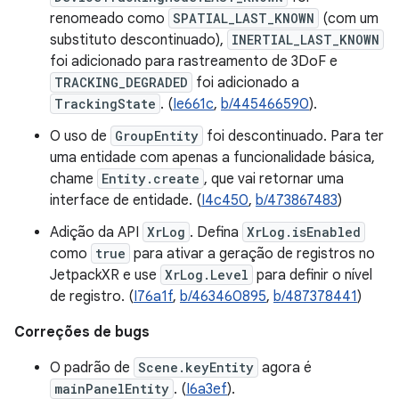
renomeado como
SPATIAL_LAST_KNOWN
(com um
substituto descontinuado),
INERTIAL_LAST_KNOWN
foi adicionado para rastreamento de 3DoF e
TRACKING_DEGRADED
foi adicionado a
TrackingState
. (
Ie661c
,
b/445466590
).
O uso de
GroupEntity
foi descontinuado. Para ter
uma entidade com apenas a funcionalidade básica,
chame
Entity.create
, que vai retornar uma
interface de entidade. (
I4c450
,
b/473867483
)
Adição da API
XrLog
. Defina
XrLog.isEnabled
como
true
para ativar a geração de registros no
JetpackXR e use
XrLog.Level
para definir o nível
de registro. (
I76a1f
,
b/463460895
,
b/487378441
)
Correções de bugs
O padrão de
Scene.keyEntity
agora é
mainPanelEntity
. (
I6a3ef
).