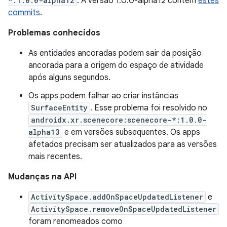
*:1.0.0-alpha12
. A versão 1.0.0-alpha12 contém
estes
commits
.
Problemas conhecidos
As entidades ancoradas podem sair da posição
ancorada para a origem do espaço de atividade
após alguns segundos.
Os apps podem falhar ao criar instâncias
SurfaceEntity
. Esse problema foi resolvido no
androidx.xr.scenecore:scenecore-*:1.0.0-
alpha13
e em versões subsequentes. Os apps
afetados precisam ser atualizados para as versões
mais recentes.
Mudanças na API
ActivitySpace.addOnSpaceUpdatedListener
e
ActivitySpace.removeOnSpaceUpdatedListener
foram renomeados como