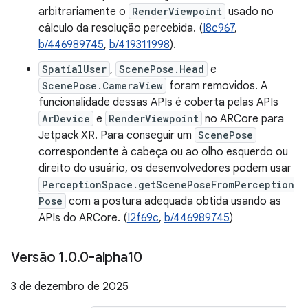
arbitrariamente o
RenderViewpoint
usado no
cálculo da resolução percebida. (
I8c967
,
b/446989745
,
b/419311998
).
SpatialUser
,
ScenePose.Head
e
ScenePose.CameraView
foram removidos. A
funcionalidade dessas APIs é coberta pelas APIs
ArDevice
e
RenderViewpoint
no ARCore para
Jetpack XR. Para conseguir um
ScenePose
correspondente à cabeça ou ao olho esquerdo ou
direito do usuário, os desenvolvedores podem usar
PerceptionSpace.getScenePoseFromPerception
Pose
com a postura adequada obtida usando as
APIs do ARCore. (
I2f69c
,
b/446989745
)
Versão 1
.
0
.
0-alpha10
3 de dezembro de 2025