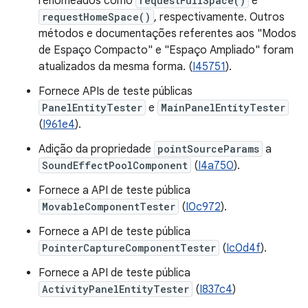
renomeados como
requestFullSpace()
e
requestHomeSpace()
, respectivamente. Outros
métodos e documentações referentes aos "Modos
de Espaço Compacto" e "Espaço Ampliado" foram
atualizados da mesma forma. (
I45751
).
Fornece APIs de teste públicas
PanelEntityTester
e
MainPanelEntityTester
(
I961e4
).
Adição da propriedade
pointSourceParams
a
SoundEffectPoolComponent
(
I4a750
).
Fornece a API de teste pública
MovableComponentTester
(
I0c972
).
Fornece a API de teste pública
PointerCaptureComponentTester
(
Ic0d4f
).
Fornece a API de teste pública
ActivityPanelEntityTester
(
I837c4
)