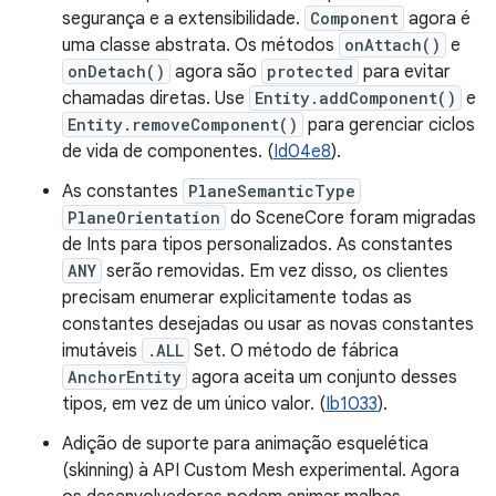
segurança e a extensibilidade.
Component
agora é
uma classe abstrata. Os métodos
onAttach()
e
onDetach()
agora são
protected
para evitar
chamadas diretas. Use
Entity.addComponent()
e
Entity.removeComponent()
para gerenciar ciclos
de vida de componentes. (
Id04e8
).
As constantes
PlaneSemanticType
PlaneOrientation
do SceneCore foram migradas
de Ints para tipos personalizados. As constantes
ANY
serão removidas. Em vez disso, os clientes
precisam enumerar explicitamente todas as
constantes desejadas ou usar as novas constantes
imutáveis
.ALL
Set. O método de fábrica
AnchorEntity
agora aceita um conjunto desses
tipos, em vez de um único valor. (
Ib1033
).
Adição de suporte para animação esquelética
(skinning) à API Custom Mesh experimental. Agora