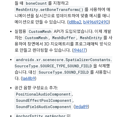
들 때
boneCount
를 지정하고
MeshEntity.setBoneTransforms()
를 사용하여 애
니메이션을 실시간으로 업데이트하여 맞춤 메시를 애니
메이션으로 만들 수 있습니다. (
Id8ba2
,
b/496692490
)
실험용
CustomMesh
API가 도입되었습니다. 이제 개발
자는
CustomMesh
,
MeshBuffer
,
MeshEntity
를 사
용하여 장면에서 3D 지오메트리를 프로그래매틱 방식으
로 만들고 렌더링할 수 있습니다. (
I94617
)
androidx.xr.scenecore.SpatializerConstants.
SourceType.SOURCE_TYPE_SOUND_FIELD
을 삭제했
습니다. 대신
SourceType.SOUND_FIELD
를 사용합니
다. (
Ia68b9
)
공간 음향 구성요소 추가:
PositionalAudioComponent
,
SoundEffectPoolComponent
,
SoundFieldAudioComponent
(
Ieda89
)
AnchorEntity.getAnchor
이