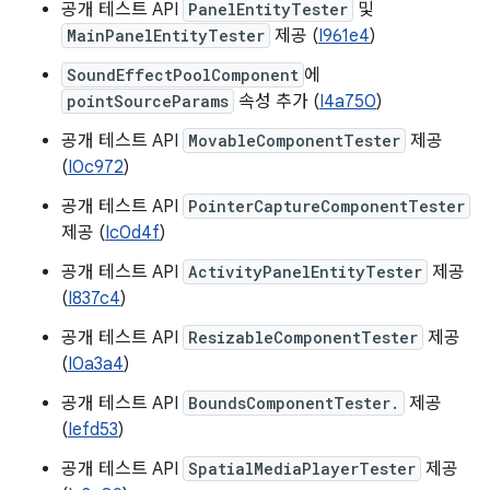
공개 테스트 API
PanelEntityTester
및
MainPanelEntityTester
제공 (
I961e4
)
SoundEffectPoolComponent
에
pointSourceParams
속성 추가 (
I4a750
)
공개 테스트 API
MovableComponentTester
제공
(
I0c972
)
공개 테스트 API
PointerCaptureComponentTester
제공 (
Ic0d4f
)
공개 테스트 API
ActivityPanelEntityTester
제공
(
I837c4
)
공개 테스트 API
ResizableComponentTester
제공
(
I0a3a4
)
공개 테스트 API
BoundsComponentTester.
제공
(
Iefd53
)
공개 테스트 API
SpatialMediaPlayerTester
제공