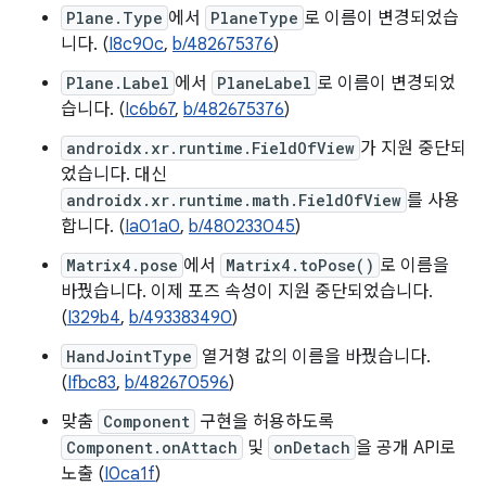
Plane.Type
에서
PlaneType
로 이름이 변경되었습
니다. (
I8c90c
,
b/482675376
)
Plane.Label
에서
PlaneLabel
로 이름이 변경되었
습니다. (
Ic6b67
,
b/482675376
)
androidx.xr.runtime.FieldOfView
가 지원 중단되
었습니다. 대신
androidx.xr.runtime.math.FieldOfView
를 사용
합니다. (
Ia01a0
,
b/480233045
)
Matrix4.pose
에서
Matrix4.toPose()
로 이름을
바꿨습니다. 이제 포즈 속성이 지원 중단되었습니다.
(
I329b4
,
b/493383490
)
HandJointType
열거형 값의 이름을 바꿨습니다.
(
Ifbc83
,
b/482670596
)
맞춤
Component
구현을 허용하도록
Component.onAttach
및
onDetach
을 공개 API로
노출 (
I0ca1f
)