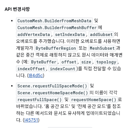
API 변경사항
CustomMesh.BuilderFromMeshData
및
CustomMesh.BuilderFromMeshBuffer
에
addVertexData
,
setIndexData
,
addSubset
의
오버로드를 추가했습니다. 이러한 오버로드를 사용하면
개발자가
ByteBufferRegion
또는
MeshSubset
과
같은 중간 객체로 래핑하지 않고도 원시 데이터와 매개변
수 (예:
ByteBuffer
,
offset
,
size
,
topology
,
indexOffset
,
indexCount
)를 직접 전달할 수 있습
니다. (
I84d5c
)
Scene.requestFullSpaceMode()
및
Scene.requestHomeSpaceMode()
의 이름이 각각
requestFullSpace()
및
requestHomeSpace()
로
바뀌었습니다. '홈 공간 모드' 및 '전체 공간 모드'를 참조
하는 다른 메서드와 문서도 유사하게 업데이트되었습니
다. (
I45751
)