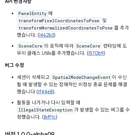
API 변경사항
PanelEntity
에
transformPixelCoordinatesToPose
및
transformNormalizedCoordinatesToPose
를 추가
했습니다. (
I462b3
)
SceneCore
의 로직에 따라
SceneCore
런타임에 도
우미 클래스 Utils를 추가했습니다. (
I570b9
)
버그 수정
세션이 삭제되고
SpatialModeChangeEvent
이 수신
될 때 발생할 수 있는 잠재적인 비정상 종료 문제를 해결
했습니다 (
If44e8
).
활동을 나가거나 다시 입력할 때
IllegalStateException
가 발생할 수 있는 버그를 수
정했습니다. (
Ibff1c
)
버전 1
.
0
.
0-alpha09