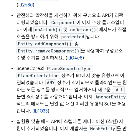
(
Id2b8d
)
안전성과 확장성을 개선하기 위해 구성요소 API가 리팩
터링되었습니다.
Component
이 이제 추상 클래스입니
다. 이제
onAttach()
및
onDetach()
메서드가 직접
호출을 방지하기 위해
protected
입니다.
Entity.addComponent()
및
Entity.removeComponent()
을 사용하여 구성요소
수명 주기를 관리하세요. (
Id04e8
)
SceneCore의
PlaneSemanticType
PlaneOrientation
상수가 Int에서 맞춤 유형으로 이
전되었습니다.
ANY
상수가 삭제되므로 클라이언트는 원
하는 모든 상수를 명시적으로 열거하거나 새로운
.ALL
불변 Set 상수를 사용해야 합니다. 이제
AnchorEntity
팩토리 메서드는 단일 값 대신 이러한 유형의 Set을 허용
합니다. (
Ib1033
)
실험용 맞춤 메시 API에 스켈레톤 애니메이션 (스킨) 지
원이 추가되었습니다. 이제 개발자는
MeshEntity
를 만