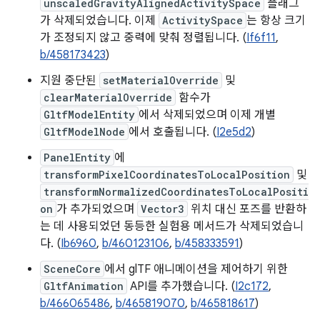
unscaledGravityAlignedActivitySpace
플래그
가 삭제되었습니다. 이제
ActivitySpace
는 항상 크기
가 조정되지 않고 중력에 맞춰 정렬됩니다. (
If6f11
,
b/458173423
)
지원 중단된
setMaterialOverride
및
clearMaterialOverride
함수가
GltfModelEntity
에서 삭제되었으며 이제 개별
GltfModelNode
에서 호출됩니다. (
I2e5d2
)
PanelEntity
에
transformPixelCoordinatesToLocalPosition
및
transformNormalizedCoordinatesToLocalPositi
on
가 추가되었으며
Vector3
위치 대신 포즈를 반환하
는 데 사용되었던 동등한 실험용 메서드가 삭제되었습니
다. (
Ib6960
,
b/460123106
,
b/458333591
)
SceneCore
에서 glTF 애니메이션을 제어하기 위한
GltfAnimation
API를 추가했습니다. (
I2c172
,
b/466065486
,
b/465819070
,
b/465818617
)