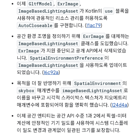
이제
GltfModel
,
ExrImage
,
ImageBasedLightingAsset
가 Kotlin의
use
블록을
사용하여 관용적인 리소스 관리를 허용하도록
AutoCloseable
를 구현합니다. (
I1ac79
)
공간 환경 조명을 정의하기 위해
ExrImage
를 대체하는
ImageBasedLightingAsset
클래스를 도입했습니다.
ExrImage
가 지원 중단되고 공개 API에서 삭제되었습
니다.
SpatialEnvironmentPreference
이
ImageBasedLightingAsset
을 사용하도록 업데이트
되었습니다. (
I6c92a
)
목적을 더 잘 반영하기 위해
SpatialEnvironment
의
skybox
매개변수를
imageBasedLightingAsset
로
이름을 바꾸고 시각적 스카이박스 텍스처가 지오메트리
매개변수에 포함되어야 함을 명확히 했습니다. (
I24d4a
)
이제 공간 엔티티는 공간 API 수준 1과 2에서 픽셀-미터
계산에 안정적인 기기 밀도를 사용하여 시스템 디스플레
이 밀도 변경과 관계없이 일관된 크기를 보장합니다.