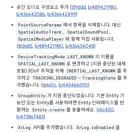
공간 오디오 구성요소 추가 (
I39ddd
,
b/489421980
,
b/436642086
,
b/436642499
)
PointSourceParams
에서 항목을 삭제합니다. 대신
SpatialAudioTrack
,
SpatialSoundPool
,
SpatialMediaPlayer
와 함께 직접 사용됩니다.
(
Ib3685
,
b/489421980
,
b/436634048
)
DeviceTrackingMode.LAST_KNOWN
의 이름을
SPATIAL_LAST_KNOWN
로 변경하고 (지원 중단된 대체
포함) 3DoF 추적을 위해
INERTIAL_LAST_KNOWN
를 추
가하고
TRACKING_DEGRADED
~
TrackingState
를 추
가했습니다. (
Ie661c
,
b/445466590
)
GroupEntity
가 지원 중단되었습니다. 기본 Entity 기
능만 있는 Entity를 사용하려면 Entity 인터페이스를 반
환하는
Entity.create
를 호출하세요. (
I4c450
,
b/473867483
)
XrLog
API를 추가했습니다.
XrLog.isEnabled
을