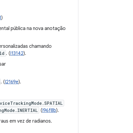
1
)
ntal pública na nova anotação
personalizadas chamando
ld
. (
I13142
).
sar
. (
I2169e
).
viceTrackingMode.SPATIAL
ngMode.INERTIAL
(
I96f8b
).
aus em vez de radianos.