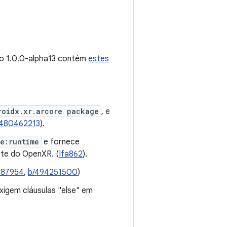
ão 1.0.0-alpha13 contém
estes
roidx.xr.arcore package
, e
/480462213
).
me:runtime
e fornece
te do OpenXR. (
Ifa862
).
I87954
,
b/494251500
)
xigem cláusulas "else" em