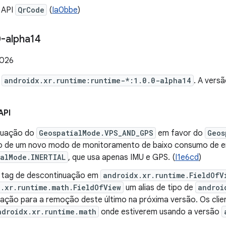
 API
QrCode
(
Ia0bbe
)
-alpha14
2026
e
androidx.xr.runtime:runtime-*:1.0.0-alpha14
. A vers
API
nuação do
GeospatialMode.VPS_AND_GPS
em favor do
Geos
o de um novo modo de monitoramento de baixo consumo de en
ialMode.INERTIAL
, que usa apenas IMU e GPS. (
I1e6cd
)
 tag de descontinuação em
androidx.xr.runtime.FieldOfV
.xr.runtime.math.FieldOfView
um alias de tipo de
androi
ação para a remoção deste último na próxima versão. Os clie
ndroidx.xr.runtime.math
onde estiverem usando a versão