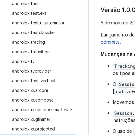
androidx
.
test
Versão 1
.
0
.
0
androidx
.
test
.
ext
6 de maio de 2
androidx
.
test
.
uiautomator
androidx
.
textclassifier
Lançamento d
commits
.
androidx
.
tracing
androidx
.
transition
Mudanças na 
androidx
.
tv
Trackin
androidx
.
tvprovider
os tipos 
androidx
.
text-vertical
O
Sessio
androidx
.
xr
.
arcore
[
nativeF
androidx
.
xr
.
compose
Movemos 
androidx
.
xr
.
compose
.
material3
Session.
androidx
.
xr
.
glimmer
instruções
androidx
.
xr
.
projected
O uso de