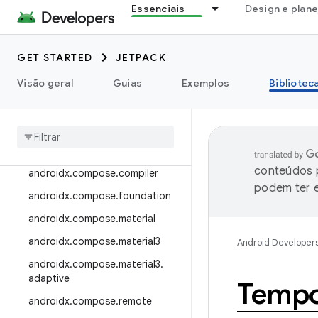
Essenciais
Design e plan
androidx.camera.viewfinder
androidx.car
GET STARTED
JETPACK
androidx.car.app
androidx.cardview
Visão geral
Guias
Exemplos
Bibliotec
androidx
.
collection
androidx
.
compose
androidx
.
compose
.
animation
conteúdos p
androidx
.
compose
.
compiler
podem ter e
androidx
.
compose
.
foundation
androidx
.
compose
.
material
androidx
.
compose
.
material3
Android Developer
androidx
.
compose
.
material3
.
adaptive
Tempo
androidx
.
compose
.
remote