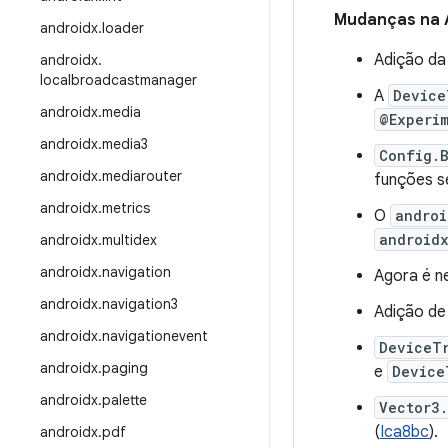
Mudanças na 
androidx
.
loader
Adição da
androidx
.
localbroadcastmanager
A
Device
androidx
.
media
@Experi
androidx
.
media3
Config.
androidx
.
mediarouter
funções s
androidx
.
metrics
O
androi
androidx
androidx
.
multidex
androidx
.
navigation
Agora é n
androidx
.
navigation3
Adição d
androidx
.
navigationevent
DeviceT
androidx
.
paging
e
Device
androidx
.
palette
Vector3
(
Ica8bc
).
androidx
.
pdf