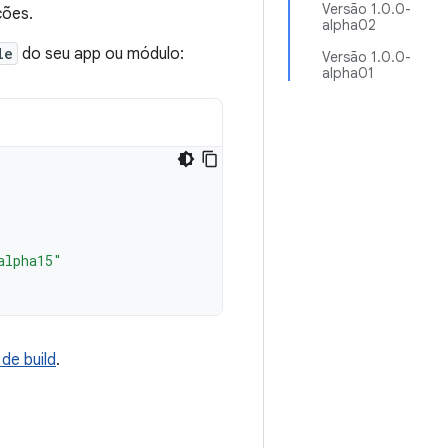
Versão 1.0.0-
ções.
alpha02
le
do seu app ou módulo:
Versão 1.0.0-
alpha01
alpha15"
de build
.