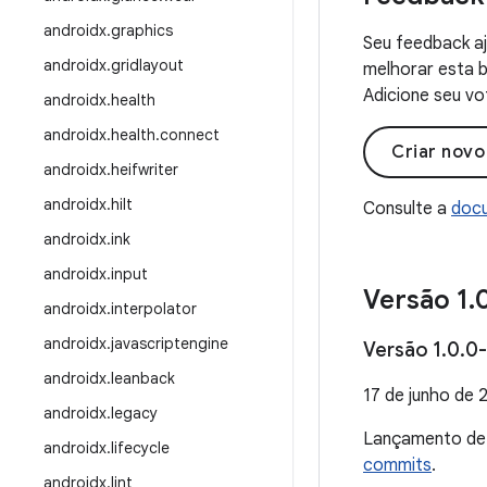
androidx
.
graphics
Seu feedback aj
androidx
.
gridlayout
melhorar esta b
Adicione seu vo
androidx
.
health
androidx
.
health
.
connect
Criar nov
androidx
.
heifwriter
androidx
.
hilt
Consulte a
docu
androidx
.
ink
androidx
.
input
Versão 1
.
androidx
.
interpolator
androidx
.
javascriptengine
Versão 1
.
0
.
0-
androidx
.
leanback
17 de junho de 
androidx
.
legacy
Lançamento d
androidx
.
lifecycle
commits
.
androidx
.
lint