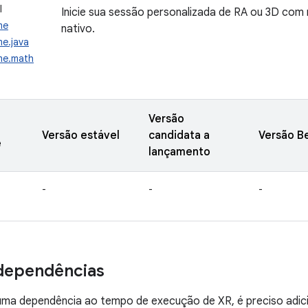
I
Inicie sua sessão personalizada de RA ou 3D co
me
nativo.
me.java
ime.math
Versão
Versão estável
candidata a
Versão B
e
lançamento
-
-
-
dependências
 uma dependência ao tempo de execução de XR, é preciso adic