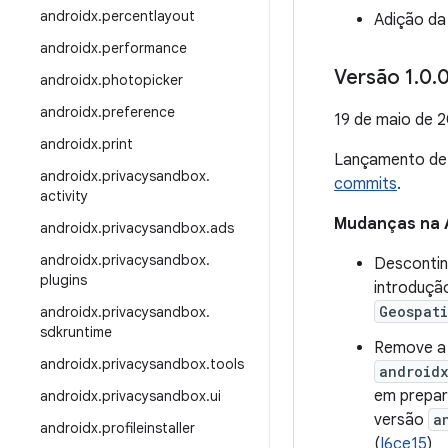
androidx
.
percentlayout
Adição da
androidx
.
performance
Versão 1
.
0
.
0
androidx
.
photopicker
androidx
.
preference
19 de maio de 
androidx
.
print
Lançamento d
androidx
.
privacysandbox
.
commits
.
activity
Mudanças na 
androidx
.
privacysandbox
.
ads
androidx
.
privacysandbox
.
Desconti
plugins
introduçã
Geospat
androidx
.
privacysandbox
.
sdkruntime
Remove a
androidx
.
privacysandbox
.
tools
androidx
em prepar
androidx
.
privacysandbox
.
ui
versão
a
androidx
.
profileinstaller
(
I6ce15
)