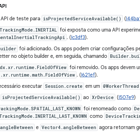
API
 API de teste para
isProjectedServiceAvailable()
(
I44ba
TrackingMode.INERTIAL
foi exposta como uma API experime
mentalInertialTrackingApi
. (
Ic3df3
).
Builder
foi adicionado. Os apps podem criar configurações 
etter no objeto builder e, em seguida, chamando
Builder.bui
dx.xr.runtime.FieldOfView
foi removido. Os apps devem u
.xr.runtime.math.FieldOfView
. (
I621ef
).
ecessário executar
Session.create
em um
@WorkerThread
e
isProjectedServiceAvailable()
ao
XrDevice
(
I507e9
)
rackingMode.SPATIAL_LAST_KNOWN
foi renomeado como
De
TrackingMode.INERTIAL_LAST_KNOWN
como
DeviceTracki
.angleBetween
e
Vector4.angleBetween
agora retornam gr