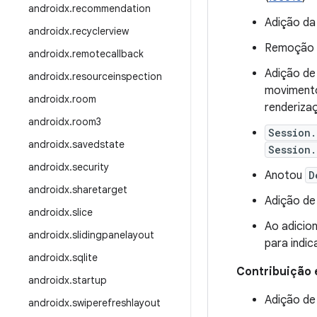
androidx
.
recommendation
Adição d
androidx
.
recyclerview
Remoção
androidx
.
remotecallback
Adição de
androidx
.
resourceinspection
movimento
androidx
.
room
renderizaç
androidx
.
room3
Session.
androidx
.
savedstate
Session.
androidx
.
security
Anotou
D
androidx
.
sharetarget
Adição d
androidx
.
slice
Ao adicio
androidx
.
slidingpanelayout
para indic
androidx
.
sqlite
Contribuição 
androidx
.
startup
Adição d
androidx
.
swiperefreshlayout