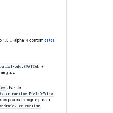
ão 1.0.0-alpha14 contém
estes
patialMode.SPATIAL
e
ergia, o
iew
. Faz de
dx.xr.runtime.FieldOfView
ntes precisam migrar para a
androidx.xr.runtime
.