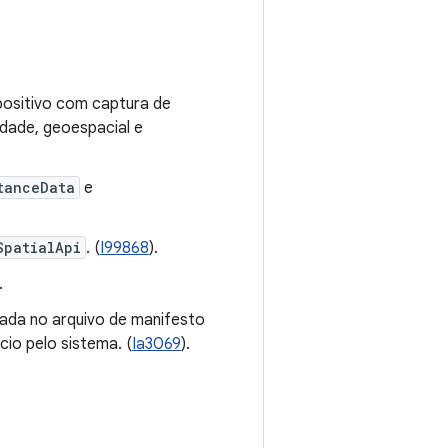
positivo com captura de
dade, geoespacial e
tanceData
e
SpatialApi
. (
I99868
).
.
sada no arquivo de manifesto
cio pelo sistema. (
Ia3069
).