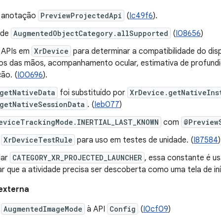
a anotação
PreviewProjectedApi
(
Ic49f6
).
 de
AugmentedObjectCategory.allSupported
(
I08656
)
 APIs em
XrDevice
para determinar a compatibilidade do dis
s das mãos, acompanhamento ocular, estimativa de profundi
ão. (
I00696
).
getNativeData
foi substituído por
XrDevice.getNativeIns
getNativeSessionData
. (
Ieb077
)
eviceTrackingMode.INERTIAL_LAST_KNOWN
com
@Preview
e
XrDeviceTestRule
para uso em testes de unidade. (
I87584
)
nar
CATEGORY_XR_PROJECTED_LAUNCHER
, essa constante é u
ar que a atividade precisa ser descoberta como uma tela de iní
externa
e
AugmentedImageMode
à API
Config
(
I0cf09
)