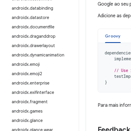
Google ao seu p
androidx
.
databinding
Adicione as de
androidx
.
datastore
androidx
.
documentfile
Groovy
androidx
.
draganddrop
androidx
.
drawerlayout
dependencie
androidx
.
dynamicanimation
impleme
androidx
.
emoji
// Use 
androidx
.
emoji2
testImp
}
androidx
.
enterprise
androidx
.
exifinterface
androidx
.
fragment
Para mais info
androidx
.
games
androidx
.
glance
Feedback
androidx
.
glance
.
wear