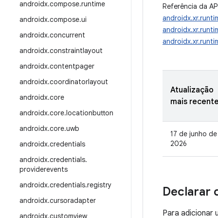
androidx
.
compose
.
runtime
Referência da AP
androidx.xr.runti
androidx
.
compose
.
ui
androidx.xr.runti
androidx
.
concurrent
androidx.xr.runt
androidx
.
constraintlayout
androidx
.
contentpager
androidx
.
coordinatorlayout
Atualização
androidx
.
core
mais recent
androidx
.
core
.
locationbutton
androidx
.
core
.
uwb
17 de junho de
2026
androidx
.
credentials
androidx
.
credentials
.
providerevents
androidx
.
credentials
.
registry
Declarar 
androidx
.
cursoradapter
Para adicionar
androidx
.
customview