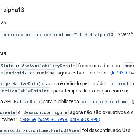
-alpha13
026
e
androidx.xr.runtime:runtime-*:1.0.0-alpha13
. A vers
API
gState
e
VpsAvailabilityResult
foram movidos para
and
em
androidx.xr.runtime
agora estão obsoletos. (
Ic7930
,
b
n.getNativeData()
agora é definido pelo módulo
xr:runti
unctionTablePointer
] para tempos de execução com supor
a API
NativeData
para a biblioteca
xr:runtime:runtime
. (
create
e
Session.configure
agora não são exaustivos e e
 "when". (
I9885e
,
b/495805998
,
b/495805998
).
androidx.xr.runtime.FieldOfView
foi descontinuado Use