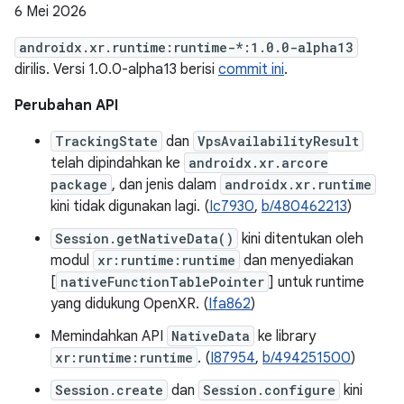
6 Mei 2026
androidx.xr.runtime:runtime-*:1.0.0-alpha13
dirilis. Versi 1.0.0-alpha13 berisi
commit ini
.
Perubahan API
TrackingState
dan
VpsAvailabilityResult
telah dipindahkan ke
androidx.xr.arcore
package
, dan jenis dalam
androidx.xr.runtime
kini tidak digunakan lagi. (
Ic7930
,
b/480462213
)
Session.getNativeData()
kini ditentukan oleh
modul
xr:runtime:runtime
dan menyediakan
[
nativeFunctionTablePointer
] untuk runtime
yang didukung OpenXR. (
Ifa862
)
Memindahkan API
NativeData
ke library
xr:runtime:runtime
. (
I87954
,
b/494251500
)
Session.create
dan
Session.configure
kini