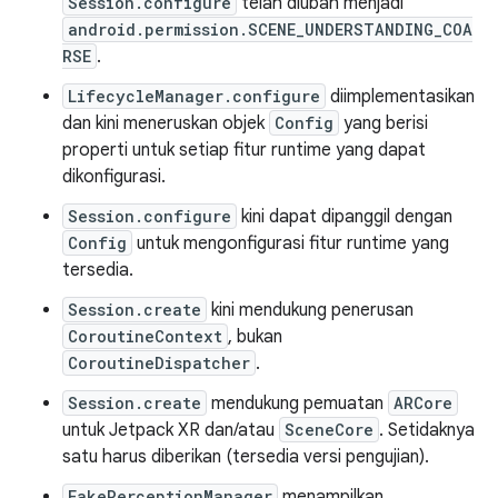
Session.configure
telah diubah menjadi
android.permission.SCENE_UNDERSTANDING_COA
RSE
.
LifecycleManager.configure
diimplementasikan
dan kini meneruskan objek
Config
yang berisi
properti untuk setiap fitur runtime yang dapat
dikonfigurasi.
Session.configure
kini dapat dipanggil dengan
Config
untuk mengonfigurasi fitur runtime yang
tersedia.
Session.create
kini mendukung penerusan
CoroutineContext
, bukan
CoroutineDispatcher
.
Session.create
mendukung pemuatan
ARCore
untuk Jetpack XR dan/atau
SceneCore
. Setidaknya
satu harus diberikan (tersedia versi pengujian).
FakePerceptionManager
menampilkan