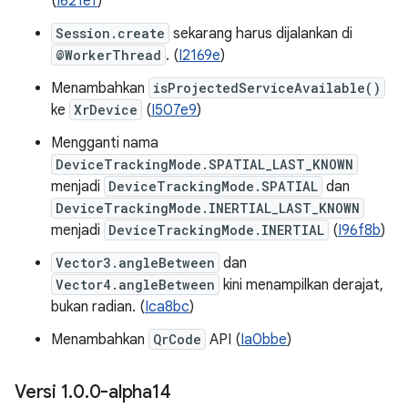
(
I621ef
)
Session.create
sekarang harus dijalankan di
@WorkerThread
. (
I2169e
)
Menambahkan
isProjectedServiceAvailable()
ke
XrDevice
(
I507e9
)
Mengganti nama
DeviceTrackingMode.SPATIAL_LAST_KNOWN
menjadi
DeviceTrackingMode.SPATIAL
dan
DeviceTrackingMode.INERTIAL_LAST_KNOWN
menjadi
DeviceTrackingMode.INERTIAL
(
I96f8b
)
Vector3.angleBetween
dan
Vector4.angleBetween
kini menampilkan derajat,
bukan radian. (
Ica8bc
)
Menambahkan
QrCode
API (
Ia0bbe
)
Versi 1
.
0
.
0-alpha14