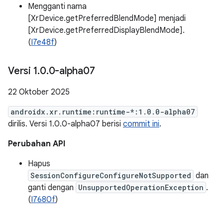
Mengganti nama
[XrDevice.getPreferredBlendMode] menjadi
[XrDevice.getPreferredDisplayBlendMode].
(
I7e48f
)
Versi 1
.
0
.
0-alpha07
22 Oktober 2025
androidx.xr.runtime:runtime-*:1.0.0-alpha07
dirilis. Versi 1.0.0-alpha07 berisi
commit ini
.
Perubahan API
Hapus
SessionConfigureConfigureNotSupported
dan
ganti dengan
UnsupportedOperationException
.
(
I7680f
)