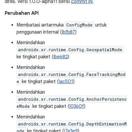
dirilis. Versi 1.0.0-alpha11 berisi
commit ini
.
Perubahan API
Membatasi antarmuka
ConfigMode
untuk
penggunaan internal (
Ibfb87
)
Memindahkan
androidx.xr.runtime.Config.GeospatialMode
ke tingkat paket (
Ibe682
)
Memindahkan
androidx.xr.runtime.Config.FaceTrackingMod
e
ke tingkat paket (
Iac501
)
Memindahkan
androidx.xr.runtime.Config.AnchorPersistenc
eMode
ke tingkat paket (
I0360f
)
Memindahkan
androidx.xr.runtime.Config.DepthEstimationM
ode
ke tingkat paket (
I7e3e9
)