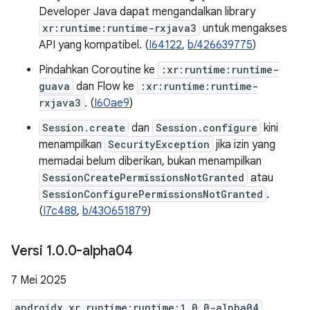
Developer Java dapat mengandalkan library
xr:runtime:runtime-rxjava3
untuk mengakses
API yang kompatibel. (
I64122
,
b/426639775
)
Pindahkan Coroutine ke
:xr:runtime:runtime-
guava
dan Flow ke
:xr:runtime:runtime-
rxjava3
. (
I60ae9
)
Session.create
dan
Session.configure
kini
menampilkan
SecurityException
jika izin yang
memadai belum diberikan, bukan menampilkan
SessionCreatePermissionsNotGranted
atau
SessionConfigurePermissionsNotGranted
.
(
I7c488
,
b/430651879
)
Versi 1
.
0
.
0-alpha04
7 Mei 2025
androidx.xr.runtime:runtime:1.0.0-alpha04
,