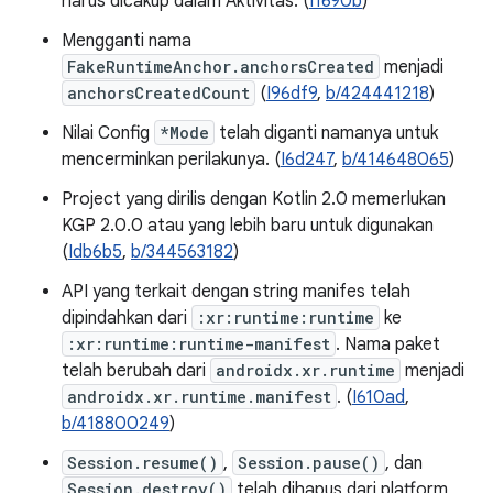
harus dicakup dalam Aktivitas. (
I1690b
)
Mengganti nama
FakeRuntimeAnchor.anchorsCreated
menjadi
anchorsCreatedCount
(
I96df9
,
b/424441218
)
Nilai Config
*Mode
telah diganti namanya untuk
mencerminkan perilakunya. (
I6d247
,
b/414648065
)
Project yang dirilis dengan Kotlin 2.0 memerlukan
KGP 2.0.0 atau yang lebih baru untuk digunakan
(
Idb6b5
,
b/344563182
)
API yang terkait dengan string manifes telah
dipindahkan dari
:xr:runtime:runtime
ke
:xr:runtime:runtime-manifest
. Nama paket
telah berubah dari
androidx.xr.runtime
menjadi
androidx.xr.runtime.manifest
. (
I610ad
,
b/418800249
)
Session.resume()
,
Session.pause()
, dan
Session.destroy()
telah dihapus dari platform