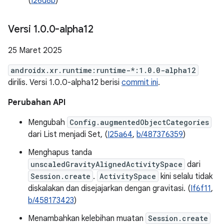
(
I26d8b
)
Versi 1
.
0
.
0-alpha12
25 Maret 2025
androidx.xr.runtime:runtime-*:1.0.0-alpha12
dirilis. Versi 1.0.0-alpha12 berisi
commit ini
.
Perubahan API
Mengubah
Config.augmentedObjectCategories
dari List menjadi Set, (
I25a64
,
b/487376359
)
Menghapus tanda
unscaledGravityAlignedActivitySpace
dari
Session.create
.
ActivitySpace
kini selalu tidak
diskalakan dan disejajarkan dengan gravitasi. (
If6f11
,
b/458173423
)
Menambahkan kelebihan muatan
Session.create