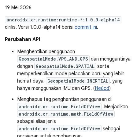
19 Mei 2026
androidx.xr.runtime:runtime-*:1.0.0-alpha14
dirilis. Versi 1.0.0-alpha14 berisi
commit ini
.
Perubahan API
Menghentikan penggunaan
GeospatialMode.VPS_AND_GPS
dan menggantinya
dengan
GeospatialMode.SPATIAL
serta
memperkenalkan mode pelacakan baru yang lebih
hemat daya,
GeospatialMode.INERTIAL
, yang
hanya menggunakan IMU dan GPS. (
I1e6cd
)
Menghapus tag penghentian penggunaan di
androidx.xr.runtime.FieldOfView
. Menjadikan
androidx.xr.runtime.math.FieldOfView
sebagai alias jenis
androidx.xr.runtime.FieldOfView
sebagai
persiapan untuk penghapusan