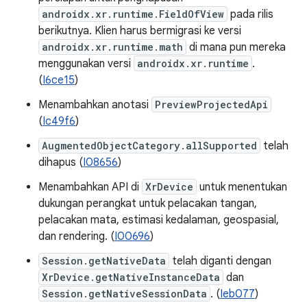
androidx.xr.runtime.FieldOfView
pada rilis
berikutnya. Klien harus bermigrasi ke versi
androidx.xr.runtime.math
di mana pun mereka
menggunakan versi
androidx.xr.runtime
.
(
I6ce15
)
Menambahkan anotasi
PreviewProjectedApi
(
Ic49f6
)
AugmentedObjectCategory.allSupported
telah
dihapus (
I08656
)
Menambahkan API di
XrDevice
untuk menentukan
dukungan perangkat untuk pelacakan tangan,
pelacakan mata, estimasi kedalaman, geospasial,
dan rendering. (
I00696
)
Session.getNativeData
telah diganti dengan
XrDevice.getNativeInstanceData
dan
Session.getNativeSessionData
. (
Ieb077
)