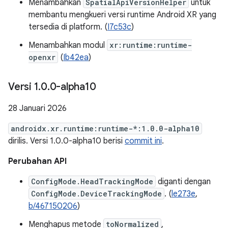
Menambahkan
SpatialApiVersionHelper
untuk
membantu mengkueri versi runtime Android XR yang
tersedia di platform. (
I7c53c
)
Menambahkan modul
xr:runtime:runtime-
openxr
(
Ib42ea
)
Versi 1
.
0
.
0-alpha10
28 Januari 2026
androidx.xr.runtime:runtime-*:1.0.0-alpha10
dirilis. Versi 1.0.0-alpha10 berisi
commit ini
.
Perubahan API
ConfigMode.HeadTrackingMode
diganti dengan
ConfigMode.DeviceTrackingMode
. (
le273e
,
b/467150206
)
Menghapus metode
toNormalized
,