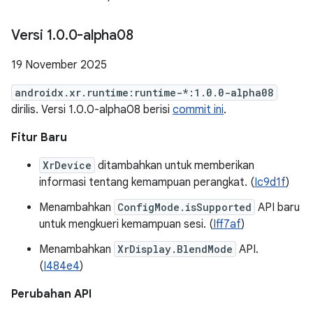
Versi 1
.
0
.
0-alpha08
19 November 2025
androidx.xr.runtime:runtime-*:1.0.0-alpha08
dirilis. Versi 1.0.0-alpha08 berisi
commit ini
.
Fitur Baru
XrDevice
ditambahkan untuk memberikan
informasi tentang kemampuan perangkat. (
Ic9d1f
)
Menambahkan
ConfigMode.isSupported
API baru
untuk mengkueri kemampuan sesi. (
Iff7af
)
Menambahkan
XrDisplay.BlendMode
API.
(
I484e4
)
Perubahan API