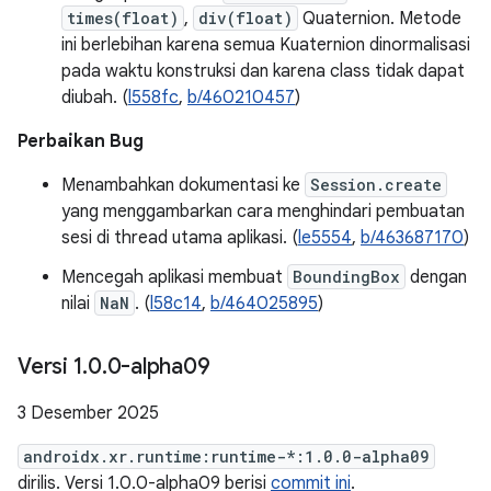
times(float)
,
div(float)
Quaternion. Metode
ini berlebihan karena semua Kuaternion dinormalisasi
pada waktu konstruksi dan karena class tidak dapat
diubah. (
l558fc
,
b/460210457
)
Perbaikan Bug
Menambahkan dokumentasi ke
Session.create
yang menggambarkan cara menghindari pembuatan
sesi di thread utama aplikasi. (
le5554
,
b/463687170
)
Mencegah aplikasi membuat
BoundingBox
dengan
nilai
NaN
. (
l58c14
,
b/464025895
)
Versi 1
.
0
.
0-alpha09
3 Desember 2025
androidx.xr.runtime:runtime-*:1.0.0-alpha09
dirilis. Versi 1.0.0-alpha09 berisi
commit ini
.