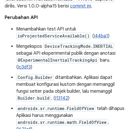
dirilis. Versi 1.0.0-alpha15 berisi
commit ini
.
Perubahan API
Menambahkan test API untuk
isProjectedServiceAvailable()
(
I44ba1
)
Mengekspos
DeviceTrackingMode.INERTIAL
sebagai API eksperimental publik dengan anotasi
@ExperimentalInertialTrackingApi
baru.
(
Ic3df3
)
Config.Builder
ditambahkan. Aplikasi dapat
membuat konfigurasi kustom dengan memanggil
fungsi setter pada objek builder, lalu memanggil
Builder.build
. (
I13142
)
androidx.xr.runtime.FieldOfView
telah dihapus
Aplikasi harus menggunakan
androidx.xr.runtime.math.FieldOfView
.