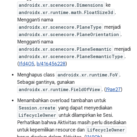
androidx.xr.scenecore.Dimensions
ke
androidx.xr.runtime.math.FloatSize3d
.
Mengganti nama
androidx.xr.scenecore.PlaneType
menjadi
androidx.xr.scenecore.PlaneOrientation
.
Mengganti nama
androidx.xr.scenecore.PlaneSemantic
menjadi
androidx.xr.scenecore.PlaneSemanticType
.
(
Ifd405
,
b/416456228
)
Menghapus class
androidx.xr.runtime.FoV
.
Sebagai gantinya, gunakan
androidx.xr.runtime.FieldOfView
. (
I9ae27
)
Menambahkan overload tambahan untuk
Session.create
yang dapat menyediakan
LifecycleOwner
untuk dilampirkan ke Sesi.
Perhatikan bahwa Aktivitas masih perlu disediakan
untuk kepemilikan resource dan
LifecycleOwner