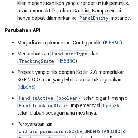
klien menentukan ikon yang dirender untuk penunjuk,
atau menonaktifkan ikon. Saat ini, Komponen ini
hanya dapat dilampirkan ke
PanelEntity
instance.
Perubahan API
Menjadikan implementasi Config publik. (
I95860
)
Menambahkan
HandJointType
dan
TrackingState
. (
I55880
)
Project yang dirilis dengan Kotlin 2.0 memerlukan
KGP 2.0.0 atau yang lebih baru untuk digunakan
(
Idb6b5
)
Hand.isActive (boolean)
telah diganti menjadi
Hand.trackingState
. Implementasi
OpenXR
telah diubah sebagaimana mestinya.
Persyaratan izin
android.permission.SCENE_UNDERSTANDING
di