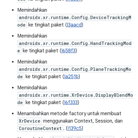
Memindahkan
androidx.xr.runtime.Config.DeviceTrackingM
ode
ke tingkat paket (
I3aacd
)
Memindahkan
androidx.xr.runtime.Config.HandTrackingMod
e
ke tingkat paket (
I658f3
)
Memindahkan
androidx.xr.runtime.Config.PlaneTrackingMo
de
ke tingkat paket (
Ia251b
)
Memindahkan
androidx.xr.runtime.XrDevice.DisplayBlendMo
de
ke tingkat paket (
I6f333
)
Menambahkan metode factory untuk membuat
XrDevice
menggunakan Context, Session, dan
CoroutineContext
. (
I139c5
)