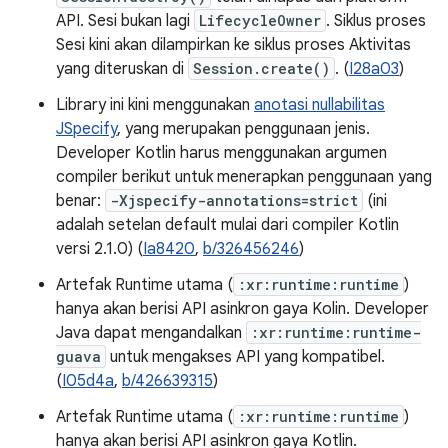
API. Sesi bukan lagi
LifecycleOwner
. Siklus proses
Sesi kini akan dilampirkan ke siklus proses Aktivitas
yang diteruskan di
Session.create()
. (
I28a03
)
Library ini kini menggunakan
anotasi nullabilitas
JSpecify
, yang merupakan penggunaan jenis.
Developer Kotlin harus menggunakan argumen
compiler berikut untuk menerapkan penggunaan yang
benar:
-Xjspecify-annotations=strict
(ini
adalah setelan default mulai dari compiler Kotlin
versi 2.1.0) (
Ia8420
,
b/326456246
)
Artefak Runtime utama (
:xr:runtime:runtime
)
hanya akan berisi API asinkron gaya Kolin. Developer
Java dapat mengandalkan
:xr:runtime:runtime-
guava
untuk mengakses API yang kompatibel.
(
I05d4a
,
b/426639315
)
Artefak Runtime utama (
:xr:runtime:runtime
)
hanya akan berisi API asinkron gaya Kotlin.