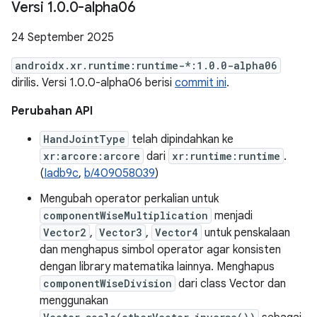
Versi 1
.
0
.
0-alpha06
24 September 2025
androidx.xr.runtime:runtime-*:1.0.0-alpha06
dirilis. Versi 1.0.0-alpha06 berisi
commit ini
.
Perubahan API
HandJointType
telah dipindahkan ke
xr:arcore:arcore
dari
xr:runtime:runtime
.
(
Iadb9c
,
b/409058039
)
Mengubah operator perkalian untuk
componentWiseMultiplication
menjadi
Vector2
,
Vector3
,
Vector4
untuk penskalaan
dan menghapus simbol operator agar konsisten
dengan library matematika lainnya. Menghapus
componentWiseDivision
dari class Vector dan
menggunakan