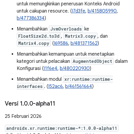
untuk memungkinkan penerusan Konteks Android
untuk cakupan resource. (
I7d3fe
,
b/415805990
,
b/477386334
)
Menambahkan
JvmOverloads
ke
FloatSize2d.to3d
,
Matrix3.copy
, dan
Matrix4.copy
(
I69586
,
b/481371562
)
Menambahkan kemampuan untuk menetapkan
kategori untuk pelacakan
AugmentedObject
dalam
Konfigurasi (
I1f6e4
,
b/480220930
)
Menambahkan modul
xr:runtime:runtime-
interfaces
. (
I52ac6
,
b/461561664
)
Versi 1
.
0
.
0-alpha11
25 Februari 2026
androidx.xr.runtime:runtime-*:1.0.0-alpha11