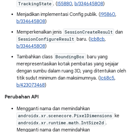
TrackingState
. (
I55880
,
b/334645808
)
Menjadikan implementasi Config publik. (
I95860
,
b/334645808
)
Memperkenalkan jenis
SessionCreateResult
dan
SessionConfigureResult
baru. (
Icb8cb
,
b/334645808
)
Tambahkan class
BoundingBox
baru yang
merepresentasikan kotak pembatas yang sejajar
dengan sumbu dalam ruang 3D, yang ditentukan oleh
titik sudut minimum dan maksimumnya. (
Ic68c5
,
b/423073468
)
Perubahan API
Mengganti nama dan memindahkan
androidx.xr.scenecore.PixelDimensions
ke
androidx.xr.runtime.math.IntSize2d
.
Mengganti nama dan memindahkan