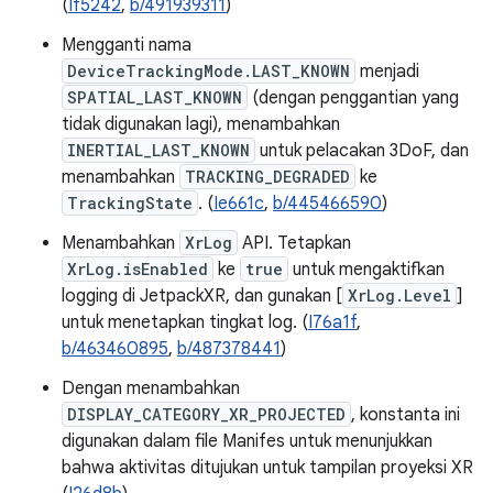
(
If5242
,
b/491939311
)
Mengganti nama
DeviceTrackingMode.LAST_KNOWN
menjadi
SPATIAL_LAST_KNOWN
(dengan penggantian yang
tidak digunakan lagi), menambahkan
INERTIAL_LAST_KNOWN
untuk pelacakan 3DoF, dan
menambahkan
TRACKING_DEGRADED
ke
TrackingState
. (
Ie661c
,
b/445466590
)
Menambahkan
XrLog
API. Tetapkan
XrLog.isEnabled
ke
true
untuk mengaktifkan
logging di JetpackXR, dan gunakan [
XrLog.Level
]
untuk menetapkan tingkat log. (
I76a1f
,
b/463460895
,
b/487378441
)
Dengan menambahkan
DISPLAY_CATEGORY_XR_PROJECTED
, konstanta ini
digunakan dalam file Manifes untuk menunjukkan
bahwa aktivitas ditujukan untuk tampilan proyeksi XR