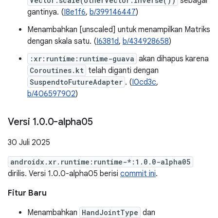
Vector.scale(otherVector.inverse())
sebagai
gantinya. (
I8e1f6
,
b/399146447
)
Menambahkan [unscaled] untuk menampilkan Matriks
dengan skala satu. (
I6381d
,
b/434928658
)
:xr:runtime:runtime-guava
akan dihapus karena
Coroutines.kt
telah diganti dengan
SuspendtoFutureAdapter
. (
I0cd3c
,
b/406597902
)
Versi 1
.
0
.
0-alpha05
30 Juli 2025
androidx.xr.runtime:runtime-*:1.0.0-alpha05
dirilis. Versi 1.0.0-alpha05 berisi
commit ini
.
Fitur Baru
Menambahkan
HandJointType
dan