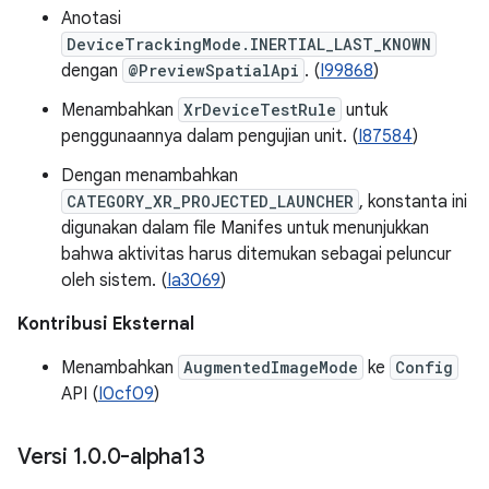
Anotasi
DeviceTrackingMode.INERTIAL_LAST_KNOWN
dengan
@PreviewSpatialApi
. (
I99868
)
Menambahkan
XrDeviceTestRule
untuk
penggunaannya dalam pengujian unit. (
I87584
)
Dengan menambahkan
CATEGORY_XR_PROJECTED_LAUNCHER
, konstanta ini
digunakan dalam file Manifes untuk menunjukkan
bahwa aktivitas harus ditemukan sebagai peluncur
oleh sistem. (
Ia3069
)
Kontribusi Eksternal
Menambahkan
AugmentedImageMode
ke
Config
API (
I0cf09
)
Versi 1
.
0
.
0-alpha13