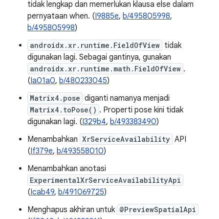
tidak lengkap dan memerlukan klausa else dalam
pernyataan when. (
I9885e
,
b/495805998
,
b/495805998
)
androidx.xr.runtime.FieldOfView
tidak
digunakan lagi. Sebagai gantinya, gunakan
androidx.xr.runtime.math.FieldOfView
.
(
Ia01a0
,
b/480233045
)
Matrix4.pose
diganti namanya menjadi
Matrix4.toPose()
. Properti pose kini tidak
digunakan lagi. (
I329b4
,
b/493383490
)
Menambahkan
XrServiceAvailability
API
(
If379e
,
b/493558010
)
Menambahkan anotasi
ExperimentalXrServiceAvailabilityApi
(
Icab49
,
b/491069725
)
Menghapus akhiran untuk
@PreviewSpatialApi