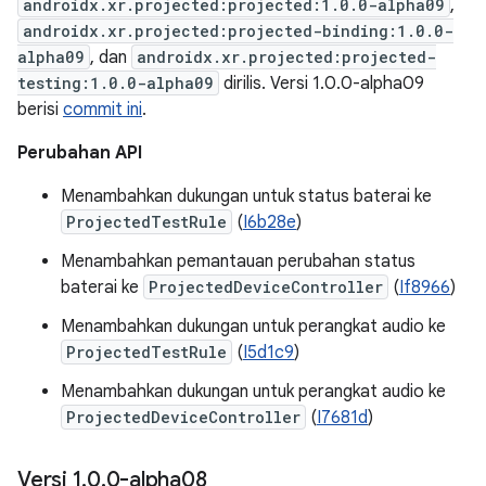
androidx.xr.projected:projected:1.0.0-alpha09
,
androidx.xr.projected:projected-binding:1.0.0-
alpha09
, dan
androidx.xr.projected:projected-
testing:1.0.0-alpha09
dirilis. Versi 1.0.0-alpha09
berisi
commit ini
.
Perubahan API
Menambahkan dukungan untuk status baterai ke
ProjectedTestRule
(
I6b28e
)
Menambahkan pemantauan perubahan status
baterai ke
ProjectedDeviceController
(
If8966
)
Menambahkan dukungan untuk perangkat audio ke
ProjectedTestRule
(
I5d1c9
)
Menambahkan dukungan untuk perangkat audio ke
ProjectedDeviceController
(
I7681d
)
Versi 1
.
0
.
0-alpha08