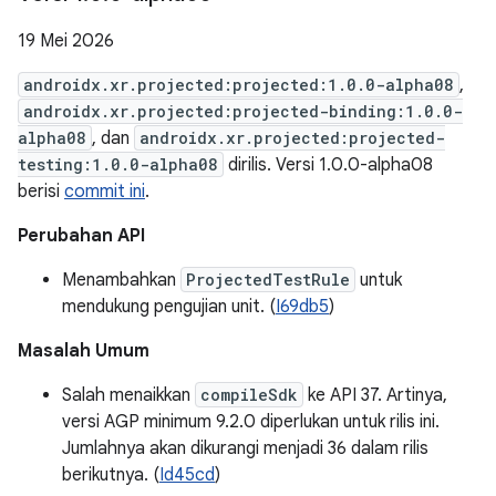
19 Mei 2026
androidx.xr.projected:projected:1.0.0-alpha08
,
androidx.xr.projected:projected-binding:1.0.0-
alpha08
, dan
androidx.xr.projected:projected-
testing:1.0.0-alpha08
dirilis. Versi 1.0.0-alpha08
berisi
commit ini
.
Perubahan API
Menambahkan
ProjectedTestRule
untuk
mendukung pengujian unit. (
I69db5
)
Masalah Umum
Salah menaikkan
compileSdk
ke API 37. Artinya,
versi AGP minimum 9.2.0 diperlukan untuk rilis ini.
Jumlahnya akan dikurangi menjadi 36 dalam rilis
berikutnya. (
Id45cd
)