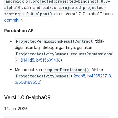
androidx.xr.projected:projected-binding:1.0.0-
alpha10
, dan
androidx.xr.projected:projected-
testing:1.0.0-alpha10
dirilis. Versi 1.0.0-alpha10 berisi
commit ini
.
Perubahan API
ProjectedPermissionsResultContract
tidak
digunakan lagi. Sebagai gantinya, gunakan
ProjectedActivityCompat.requestPermissions(
)
. (
I141d5
,
b/515699436
)
Menambahkan
requestPermissions()
API ke
ProjectedActivityCompat
(
I2edb5
,
b/433523713
,
b/508189550
)
Versi 1
.
0
.
0-alpha09
17 Juni 2026