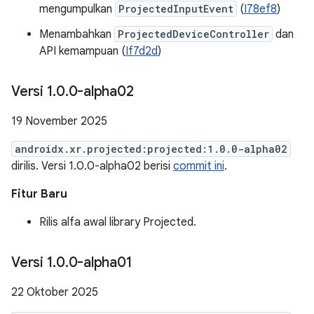
mengumpulkan
ProjectedInputEvent
(
I78ef8
)
Menambahkan
ProjectedDeviceController
dan
API kemampuan (
If7d2d
)
Versi 1
.
0
.
0-alpha02
19 November 2025
androidx.xr.projected:projected:1.0.0-alpha02
dirilis. Versi 1.0.0-alpha02 berisi
commit ini
.
Fitur Baru
Rilis alfa awal library Projected.
Versi 1
.
0
.
0-alpha01
22 Oktober 2025