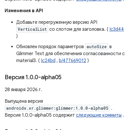
Изменения в API
Добавьте перегруженную версию API
VerticalList
со слотом для заголовка. (
Ic3d44
)
Обновлен порядок параметров
autoSize
в
Glimmer Text для обеспечения согласованности с
material3. (
Ic24bd
,
b/477669012
)
Версия 1
.
0
.
0-alpha05
28 января 2026 г.
Выпущена версия
androidx.xr.glimmer:glimmer:1.0.0-alpha05
.
Версия 1.0.0-alpha05 содержит
следующие коммиты
.