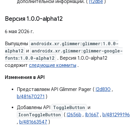
дополнительной информации. (
I12dbe
)
Версия 1
.
0
.
0-alpha12
6 мая 2026 г.
Выпущены
androidx.xr.glimmer:glimmer:1.0.0-
alpha12
и
androidx.xr.glimmer:glimmer-google-
fonts:1.0.0-alpha12
. Версия 1.0.0-alpha12
содержит
следующие коммиты
.
Изменения в API
Представляем API Glimmer Pager (
I2d830
,
b/481670271
)
Добавлены API
ToggleButton
и
IconToggleButton
(
I2656b
,
Ib1667
,
b/481299196
,
b/481663547
)