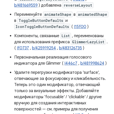
b/481669559
) добавлена
reverseLayout
Переименуйте
animateShape
в
animatedShape
в
ToggleButtonDefaults
и
IconToggleButtonDefaults
(
I15f00
)
Компоненты, связанные
List
, переименованы
для использования префикса
GlimmerLazyList
.
(
If0737
,
b/425919254
,
b/483126735
)
Первоначальная реализация голосового
индикатора для Glimmer (
I446c7
,
b/481998624
)
Удалите перегрузки модификатора 'surface',
отвечающие за фокусировку и кликабельность.
Теперь это один модификатор, отвечающий
только за визуальные эффекты. Добавляйте
модификаторы 'focusable' / 'clickable' / другие
вручную для создания интерактивных
поверхностей — см. примеры для получения