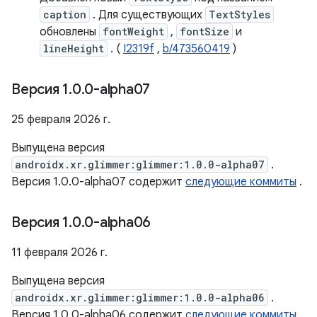
caption
. Для существующих
TextStyles
обновлены
fontWeight
,
fontSize
и
lineHeight
. (
I2319f
,
b/473560419
)
Версия 1
.
0
.
0-alpha07
25 февраля 2026 г.
Выпущена версия
androidx.xr.glimmer:glimmer:1.0.0-alpha07
.
Версия 1.0.0-alpha07 содержит
следующие коммиты
.
Версия 1
.
0
.
0-alpha06
11 февраля 2026 г.
Выпущена версия
androidx.xr.glimmer:glimmer:1.0.0-alpha06
.
Версия 1.0.0-alpha06 содержит
следующие коммиты
.