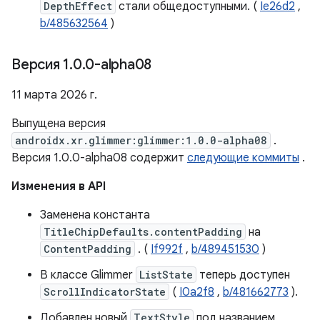
DepthEffect
стали общедоступными. (
Ie26d2
,
b/485632564
)
Версия 1
.
0
.
0-alpha08
11 марта 2026 г.
Выпущена версия
androidx.xr.glimmer:glimmer:1.0.0-alpha08
.
Версия 1.0.0-alpha08 содержит
следующие коммиты
.
Изменения в API
Заменена константа
TitleChipDefaults.contentPadding
на
ContentPadding
. (
If992f
,
b/489451530
)
В классе Glimmer
ListState
теперь доступен
ScrollIndicatorState
(
I0a2f8
,
b/481662773
).
Добавлен новый
TextStyle
под названием