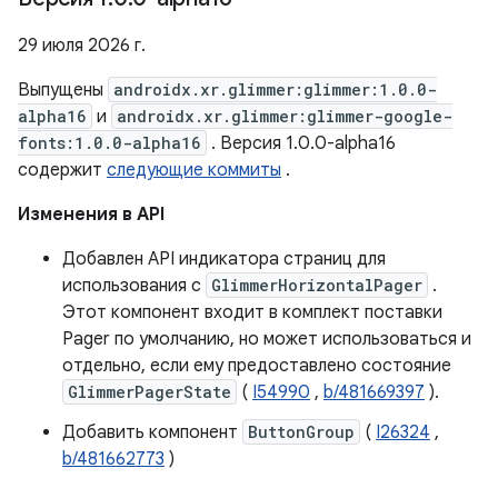
29 июля 2026 г.
Выпущены
androidx.xr.glimmer:glimmer:1.0.0-
alpha16
и
androidx.xr.glimmer:glimmer-google-
fonts:1.0.0-alpha16
. Версия 1.0.0-alpha16
содержит
следующие коммиты
.
Изменения в API
Добавлен API индикатора страниц для
использования с
GlimmerHorizontalPager
.
Этот компонент входит в комплект поставки
Pager по умолчанию, но может использоваться и
отдельно, если ему предоставлено состояние
GlimmerPagerState
(
I54990
,
b/481669397
).
Добавить компонент
ButtonGroup
(
I26324
,
b/481662773
)