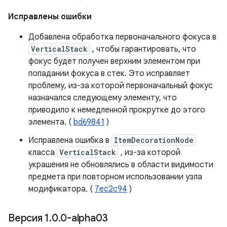
Исправлены ошибки
Добавлена ​​обработка первоначального фокуса в
VerticalStack
, чтобы гарантировать, что
фокус будет получен верхним элементом при
попадании фокуса в стек. Это исправляет
проблему, из-за которой первоначальный фокус
назначался следующему элементу, что
приводило к немедленной прокрутке до этого
элемента. (
bd69841
)
Исправлена ​​ошибка в
ItemDecorationNode
класса
VerticalStack
, из-за которой
украшения не обновлялись в области видимости
предмета при повторном использовании узла
модификатора. (
7ec2c94
)
Версия 1
.
0
.
0-alpha03