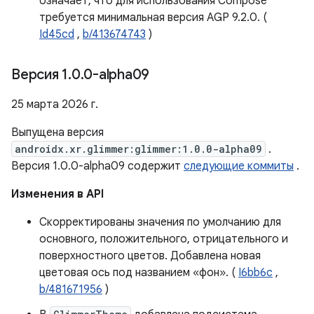
означает, что для использования Compose
требуется минимальная версия AGP 9.2.0. (
Id45cd
,
b/413674743
)
Версия 1
.
0
.
0-alpha09
25 марта 2026 г.
Выпущена версия
androidx.xr.glimmer:glimmer:1.0.0-alpha09
.
Версия 1.0.0-alpha09 содержит
следующие коммиты
.
Изменения в API
Скорректированы значения по умолчанию для
основного, положительного, отрицательного и
поверхностного цветов. Добавлена ​​новая
цветовая ось под названием «фон». (
I6bb6c
,
b/481671956
)