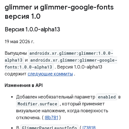
glimmer и glimmer-google-fonts
версия 1
.
0
Версия 1
.
0
.
0-alpha13
19 мая 2026 г.
Выпущены
androidx.xr.glimmer:glimmer:1.0.0-
alpha13
и
androidx.xr.glimmer:glimmer-google-
fonts:1.0.0-alpha13
. Версия 1.0.0-alpha13
содержит
следующие коммиты
.
Изменения в API
Добавлен необязательный параметр
enabled
в
Modifier.surface
, который применяет
визуальное наложение, когда поверхность
отключена. (
I8b781
)
В
GlimmerPagerLayoutInfo
(
I73818
,