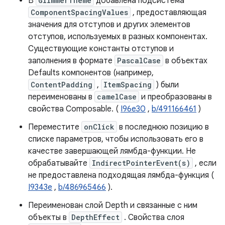
В
GlimmerTheme
добавлена ​​подсистема
ComponentSpacingValues
, предоставляющая
значения для отступов и других элементов
отступов, используемых в разных компонентах.
Существующие константы отступов и
заполнения в формате
PascalCase
в объектах
Defaults компонентов (например,
ContentPadding
,
ItemSpacing
) были
переименованы в
camelCase
и преобразованы в
свойства Composable. (
I96e30
,
b/491166461
)
Переместите
onClick
в последнюю позицию в
списке параметров, чтобы использовать его в
качестве завершающей лямбда-функции. Не
обрабатывайте
IndirectPointerEvent(s)
, если
не предоставлена ​​подходящая лямбда-функция (
I9343e
,
b/486965466
).
Переименован слой Depth и связанные с ним
объекты в
DepthEffect
. Свойства слоя