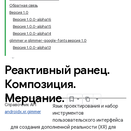
Обратная связь
Версия 1.0
Версия 1.0.0-alpha16
Версия 1.0.0-alpha15
Версия 1.0.0-alpha14
glimmer и glimmer-google-fonts версия 1.0
Версия 1.0.0-alpha13
Реактивный ранец
.
Композиция
.
Мерцание
.
Справочник API
Язык проектирования и набор
androidx.xr.gimmer
инструментов
пользовательского интерфейса
для создания дополненной реальности (XR) для