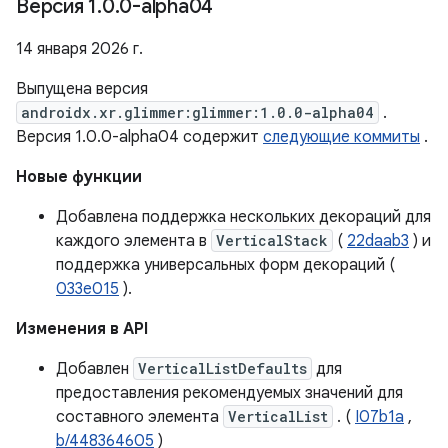
Версия 1
.
0
.
0-alpha04
14 января 2026 г.
Выпущена версия
androidx.xr.glimmer:glimmer:1.0.0-alpha04
.
Версия 1.0.0-alpha04 содержит
следующие коммиты
.
Новые функции
Добавлена ​​поддержка нескольких декораций для
каждого элемента в
VerticalStack
(
22daab3
) и
поддержка универсальных форм декораций (
033e015
).
Изменения в API
Добавлен
VerticalListDefaults
для
предоставления рекомендуемых значений для
составного элемента
VerticalList
. (
I07b1a
,
b/448364605
)