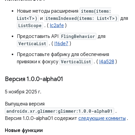
Новые методы расширения
items(items:
List<T>)
и
itemsIndexed(items: List<T>)
для
ListScope
. (
Ic2afe
)
Предоставить API
FlingBehavior
для
VerticaList
. (
I16de7
)
Предоставьте фабрику для обеспечения
привязки к фокусу
VerticalList
. (
I4a528
)
Версия 1
.
0
.
0-alpha01
5 ноября 2025 г.
Выпущена версия
androidx.xr.glimmer:glimmer:1.0.0-alpha01
.
Версия 1.0.0-alpha01 содержит
следующие коммиты
.
Новые функции