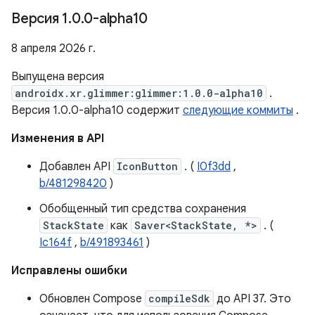
Версия 1
.
0
.
0-alpha10
8 апреля 2026 г.
Выпущена версия
androidx.xr.glimmer:glimmer:1.0.0-alpha10
.
Версия 1.0.0-alpha10 содержит
следующие коммиты
.
Изменения в API
Добавлен API
IconButton
. (
I0f3dd
,
b/481298420
)
Обобщенный тип средства сохранения
StackState
как
Saver<StackState, *>
. (
Ic164f
,
b/491893461
)
Исправлены ошибки
Обновлен Compose
compileSdk
до API 37. Это