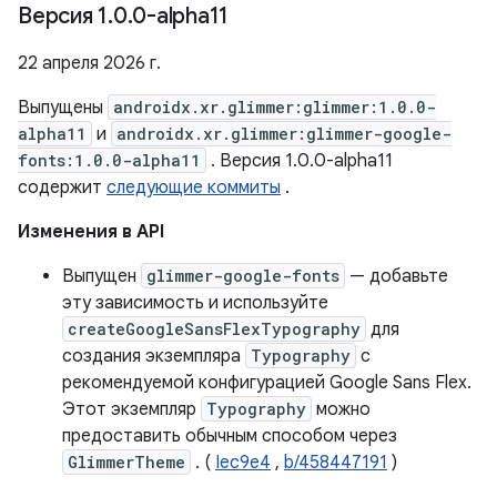
Версия 1
.
0
.
0-alpha11
22 апреля 2026 г.
Выпущены
androidx.xr.glimmer:glimmer:1.0.0-
alpha11
и
androidx.xr.glimmer:glimmer-google-
fonts:1.0.0-alpha11
. Версия 1.0.0-alpha11
содержит
следующие коммиты
.
Изменения в API
Выпущен
glimmer-google-fonts
— добавьте
эту зависимость и используйте
createGoogleSansFlexTypography
для
создания экземпляра
Typography
с
рекомендуемой конфигурацией Google Sans Flex.
Этот экземпляр
Typography
можно
предоставить обычным способом через
GlimmerTheme
. (
Iec9e4
,
b/458447191
)