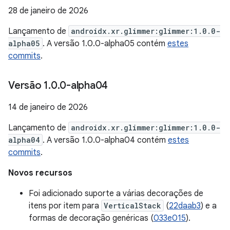
28 de janeiro de 2026
Lançamento de
androidx.xr.glimmer:glimmer:1.0.0-
alpha05
. A versão 1.0.0-alpha05 contém
estes
commits
.
Versão 1
.
0
.
0-alpha04
14 de janeiro de 2026
Lançamento de
androidx.xr.glimmer:glimmer:1.0.0-
alpha04
. A versão 1.0.0-alpha04 contém
estes
commits
.
Novos recursos
Foi adicionado suporte a várias decorações de
itens por item para
VerticalStack
(
22daab3
) e a
formas de decoração genéricas (
033e015
).