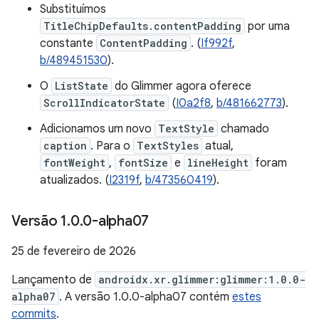
Substituímos
TitleChipDefaults.contentPadding
por uma
constante
ContentPadding
. (
If992f
,
b/489451530
).
O
ListState
do Glimmer agora oferece
ScrollIndicatorState
(
I0a2f8
,
b/481662773
).
Adicionamos um novo
TextStyle
chamado
caption
. Para o
TextStyles
atual,
fontWeight
,
fontSize
e
lineHeight
foram
atualizados. (
I2319f
,
b/473560419
).
Versão 1
.
0
.
0-alpha07
25 de fevereiro de 2026
Lançamento de
androidx.xr.glimmer:glimmer:1.0.0-
alpha07
. A versão 1.0.0-alpha07 contém
estes
commits
.