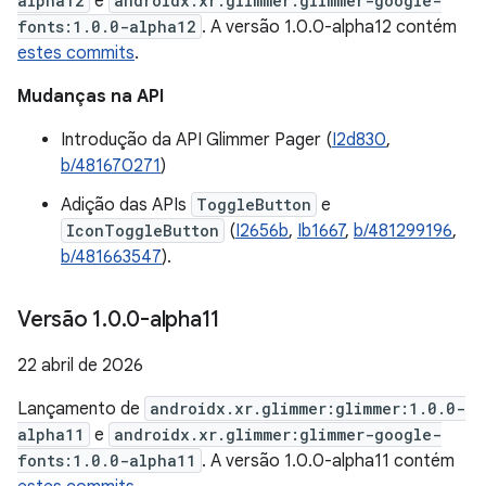
alpha12
e
androidx.xr.glimmer:glimmer-google-
fonts:1.0.0-alpha12
. A versão 1.0.0-alpha12 contém
estes commits
.
Mudanças na API
Introdução da API Glimmer Pager (
I2d830
,
b/481670271
)
Adição das APIs
ToggleButton
e
IconToggleButton
(
I2656b
,
Ib1667
,
b/481299196
,
b/481663547
).
Versão 1
.
0
.
0-alpha11
22 abril de 2026
Lançamento de
androidx.xr.glimmer:glimmer:1.0.0-
alpha11
e
androidx.xr.glimmer:glimmer-google-
fonts:1.0.0-alpha11
. A versão 1.0.0-alpha11 contém