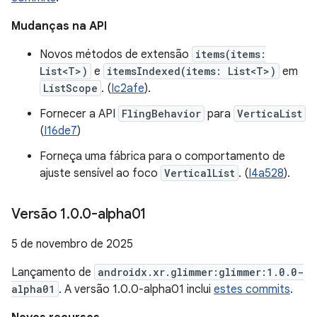
Mudanças na API
Novos métodos de extensão
items(items:
List<T>)
e
itemsIndexed(items: List<T>)
em
ListScope
. (
Ic2afe
).
Fornecer a API
FlingBehavior
para
VerticaList
(
I16de7
)
Forneça uma fábrica para o comportamento de
ajuste sensível ao foco
VerticalList
. (
I4a528
).
Versão 1
.
0
.
0-alpha01
5 de novembro de 2025
Lançamento de
androidx.xr.glimmer:glimmer:1.0.0-
alpha01
. A versão 1.0.0-alpha01 inclui
estes commits
.