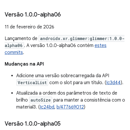
Versão 1
.
0
.
0-alpha06
11 de fevereiro de 2026
Lançamento de
androidx.xr.glimmer:glimmer:1.0.0-
alpha06
. A versão 1.0.0-alpha06 contém
estes
commits
.
Mudanças na API
Adicione uma versão sobrecarregada da API
VerticalList
com o slot para um título. (
Ic3d44
).
Atualizada a ordem dos parâmetros de texto de
brilho
autoSize
para manter a consistência com o
material3. (
Ic24bd
,
b/477669012
)
Versão 1
.
0
.
0-alpha05