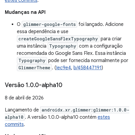
estes commits
.
Mudanças na API
O
glimmer-google-fonts
foi lançado. Adicione
essa dependência e use
createGoogleSansFlexTypography
para criar
uma instância
Typography
com a configuração
recomendada do Google Sans Flex. Essa instância
Typography
pode ser fornecida normalmente por
GlimmerTheme
. (
Iec9e4
,
b/458447191
)
Versão 1
.
0
.
0-alpha10
8 de abril de 2026
Lançamento de
androidx.xr.glimmer:glimmer:1.0.0-
alpha10
. A versão 1.0.0-alpha10 contém
estes
commits
.