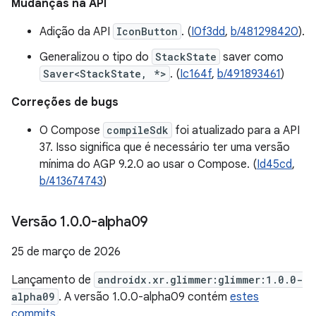
Mudanças na API
Adição da API
IconButton
. (
I0f3dd
,
b/481298420
).
Generalizou o tipo do
StackState
saver como
Saver<StackState, *>
. (
Ic164f
,
b/491893461
)
Correções de bugs
O Compose
compileSdk
foi atualizado para a API
37. Isso significa que é necessário ter uma versão
mínima do AGP 9.2.0 ao usar o Compose. (
Id45cd
,
b/413674743
)
Versão 1
.
0
.
0-alpha09
25 de março de 2026
Lançamento de
androidx.xr.glimmer:glimmer:1.0.0-
alpha09
. A versão 1.0.0-alpha09 contém
estes
commits
.