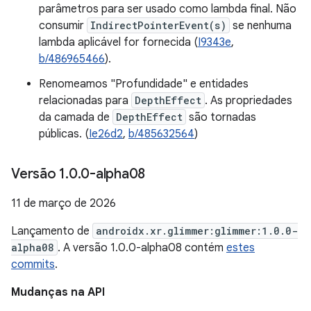
parâmetros para ser usado como lambda final. Não
consumir
IndirectPointerEvent(s)
se nenhuma
lambda aplicável for fornecida (
I9343e
,
b/486965466
).
Renomeamos "Profundidade" e entidades
relacionadas para
DepthEffect
. As propriedades
da camada de
DepthEffect
são tornadas
públicas. (
Ie26d2
,
b/485632564
)
Versão 1
.
0
.
0-alpha08
11 de março de 2026
Lançamento de
androidx.xr.glimmer:glimmer:1.0.0-
alpha08
. A versão 1.0.0-alpha08 contém
estes
commits
.
Mudanças na API