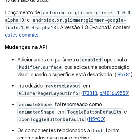
19 de maio de 2026
Lançamento de
androidx.xr.glimmer:glimmer:1.0.0-
alpha13
e
androidx.xr.glimmer:glimmer-google-
fonts:1.0.0-alpha13
. A versão 1.0.0-alpha13 contém
estes commits
.
Mudanças na API
Adicionamos um parâmetro
enabled
opcional a
Modifier.surface
que aplica uma sobreposição
visual quando a superfície está desativada. (
I8b781
)
Introduzido
reverseLayout
em
GlimmerPagerLayoutInfo
(
I73818
,
b/481669559
)
animateShape
foi renomeado como
animatedShape
em
ToggleButtonDefaults
e
IconToggleButtonDefaults
(
I15f00
).
Os componentes relacionados a
List
foram
renomeados para usar o prefixo