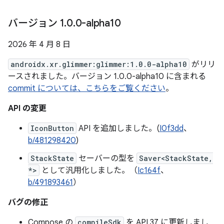
バージョン 1
.
0
.
0-alpha10
2026 年 4 月 8 日
androidx.xr.glimmer:glimmer:1.0.0-alpha10
がリリ
ースされました。バージョン 1.0.0-alpha10 に含まれる
commit については、こちらをご覧ください
。
API の変更
IconButton
API を追加しました。(
I0f3dd
、
b/481298420
)
StackState
セーバーの型を
Saver<StackState,
*>
として汎用化しました。（
Ic164f
、
b/491893461
）
バグの修正
Compose の
compileSdk
を API 37 に更新しまし