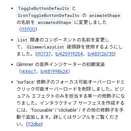
ToggleButtonDefaults
と
IconToggleButtonDefaults
の
animateShape
の名前を
animatedShape
に変更しました
（
I15f00
）
List
関連のコンポーネントの名前を変更し
て、
GlimmerLazyList
接頭辞を使用するようにし
ました。(
If0737
、
b/425919254
、
b/483126735
)
Glimmer の音声インジケーターの初期実装
（
I446c7
、
b/481998624
）
'surface' 修飾子のフォーカス可能オーバーロードと
クリック可能オーバーロードを削除しました。ビジ
ュアル エフェクトのみを担当する単一の修飾子にな
りました。インタラクティブ サーフェスを作成する
には、'focusable' / 'clickable' / その他の修飾子を手
動で追加します。詳しくはサンプルをご覧くださ
い。(
I12dbe
)