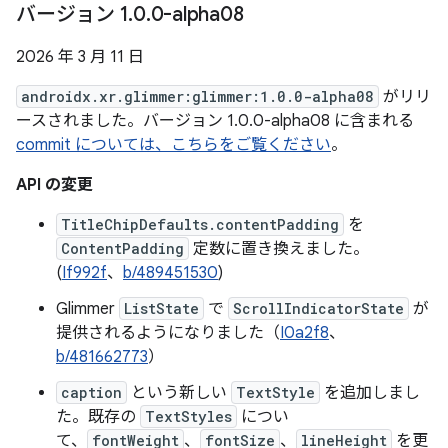
バージョン 1
.
0
.
0-alpha08
2026 年 3 月 11 日
androidx.xr.glimmer:glimmer:1.0.0-alpha08
がリリ
ースされました。バージョン 1.0.0-alpha08 に含まれる
commit については、こちらをご覧ください
。
API の変更
TitleChipDefaults.contentPadding
を
ContentPadding
定数に置き換えました。
(
If992f
、
b/489451530
)
Glimmer
ListState
で
ScrollIndicatorState
が
提供されるようになりました（
I0a2f8
、
b/481662773
）
caption
という新しい
TextStyle
を追加しまし
た。既存の
TextStyles
につい
て、
fontWeight
、
fontSize
、
lineHeight
を更