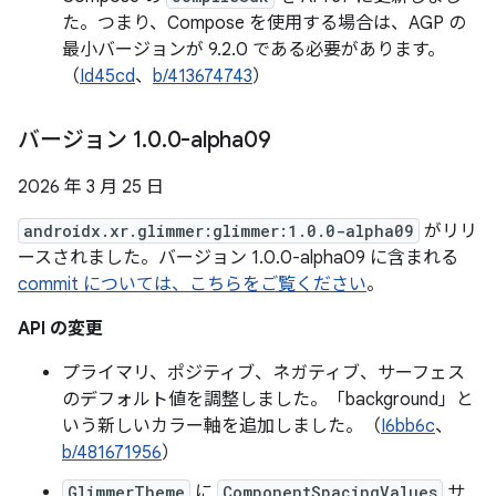
た。つまり、Compose を使用する場合は、AGP の
最小バージョンが 9.2.0 である必要があります。
（
Id45cd
、
b/413674743
）
バージョン 1
.
0
.
0-alpha09
2026 年 3 月 25 日
androidx.xr.glimmer:glimmer:1.0.0-alpha09
がリリ
ースされました。バージョン 1.0.0-alpha09 に含まれる
commit については、こちらをご覧ください
。
API の変更
プライマリ、ポジティブ、ネガティブ、サーフェス
のデフォルト値を調整しました。「background」と
いう新しいカラー軸を追加しました。（
I6bb6c
、
b/481671956
）
GlimmerTheme
に
ComponentSpacingValues
サ