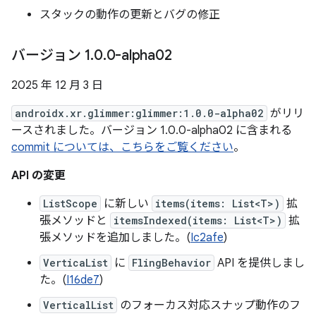
スタックの動作の更新とバグの修正
バージョン 1
.
0
.
0-alpha02
2025 年 12 月 3 日
androidx.xr.glimmer:glimmer:1.0.0-alpha02
がリリ
ースされました。バージョン 1.0.0-alpha02 に含まれる
commit については、こちらをご覧ください
。
API の変更
ListScope
に新しい
items(items: List<T>)
拡
張メソッドと
itemsIndexed(items: List<T>)
拡
張メソッドを追加しました。(
Ic2afe
)
VerticaList
に
FlingBehavior
API を提供しまし
た。(
I16de7
)
VerticalList
のフォーカス対応スナップ動作のフ