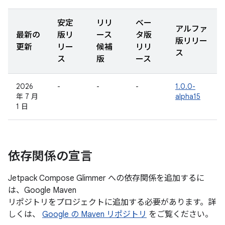
安定
リリ
ベー
アルファ
最新の
版リ
ース
タ版
版リリー
更新
リー
候補
リリ
ス
ス
版
ース
2026
-
-
-
1.0.0-
年 7 月
alpha15
1 日
依存関係の宣言
Jetpack Compose Glimmer への依存関係を追加するに
は、Google Maven
リポジトリをプロジェクトに追加する必要があります。詳
しくは、
Google の Maven リポジトリ
をご覧ください。