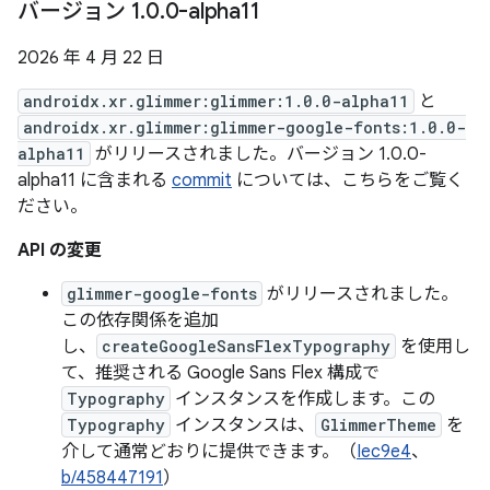
バージョン 1
.
0
.
0-alpha11
2026 年 4 月 22 日
androidx.xr.glimmer:glimmer:1.0.0-alpha11
と
androidx.xr.glimmer:glimmer-google-fonts:1.0.0-
alpha11
がリリースされました。バージョン 1.0.0-
alpha11 に含まれる
commit
については、こちらをご覧く
ださい。
API の変更
glimmer-google-fonts
がリリースされました。
この依存関係を追加
し、
createGoogleSansFlexTypography
を使用し
て、推奨される Google Sans Flex 構成で
Typography
インスタンスを作成します。この
Typography
インスタンスは、
GlimmerTheme
を
介して通常どおりに提供できます。（
Iec9e4
、
b/458447191
）