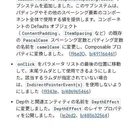
ブシステムを追加しました。このサブシステムは、
パディングやその他のスペーシング要素のコンポー
ネント全体で使用する値を提供します。コンポーネ
ントの Defaults オブジェクト
（
ContentPadding
、
ItemSpacing
など）の既存
の
PascalCase
スペーシング定数とパディング定数
の名前を
camelCase
に変更し、Composable プロ
パティに変換しました。（
I96e30
、
b/491166461
）
onClick
をパラメータ リストの最後の位置に移動
して、末尾ラムダとして使用できるようにしまし
た。該当するラムダが指定されていない場合
は、
IndirectPointerEvent(s)
を使用しないよう
にしました（
I9343e
、
b/486965466
）
Depth と関連エンティティの名前を
DepthEffect
に変更しました。
DepthEffect
のレイヤ プロパテ
ィを公開しました。（
Ie26d2
、
b/485632564
）