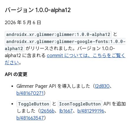
バージョン 1
.
0
.
0-alpha12
2026 年 5 月 6 日
androidx.xr.glimmer:glimmer:1.0.0-alpha12
と
androidx.xr.glimmer:glimmer-google-fonts:1.0.0-
alpha12
がリリースされました。バージョン 1.0.0-
alpha12 に含まれる
commit については、こちらをご覧く
ださい
。
API の変更
Glimmer Pager API を導入しました（
I2d830
、
b/481670271
）
ToggleButton
と
IconToggleButton
API を追加
しました（
I2656b
、
Ib1667
、
b/481299196
、
b/481663547
）