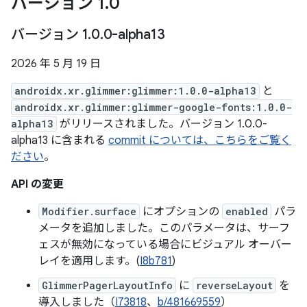
バージョン 1
.
0
バージョン 1
.
0
.
0-alpha13
2026 年 5 月 19 日
androidx.xr.glimmer:glimmer:1.0.0-alpha13
と
androidx.xr.glimmer:glimmer-google-fonts:1.0.0-
alpha13
がリリースされました。バージョン 1.0.0-
alpha13 に含まれる
commit については、こちらをご覧く
ださい
。
API の変更
Modifier.surface
にオプションの
enabled
パラ
メータを追加しました。このパラメータは、サーフ
ェスが無効になっている場合にビジュアル オーバー
レイを適用します。(
I8b781
)
GlimmerPagerLayoutInfo
に
reverseLayout
を
導入しました（
I73818
、
b/481669559
）