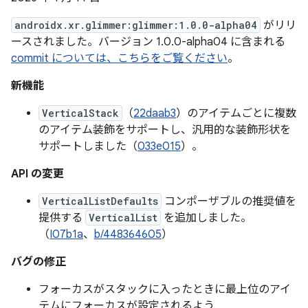
androidx.xr.glimmer:glimmer:1.0.0-alpha04
がリリ
ースされました。バージョン 1.0.0-alpha04 に含まれる
commit については、こちらをご覧ください
。
新機能
VerticalStack
（
22daab3
）のアイテムごとに複数
のアイテム装飾をサポートし、汎用的な装飾形状を
サポートしました（
033e015
）。
API の変更
VerticalListDefaults
コンポーザブルの推奨値を
提供する
VerticalList
を追加しました。
（
I07b1a
、
b/448364605
）
バグの修正
フォーカスがスタックに入ったときに最上位のアイ
テムにフォーカスが設定されるよう