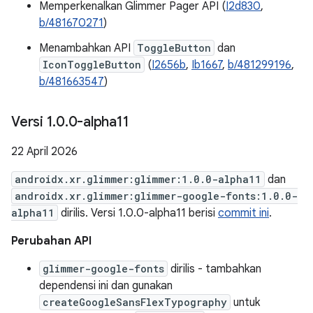
Memperkenalkan Glimmer Pager API (
I2d830
,
b/481670271
)
Menambahkan API
ToggleButton
dan
IconToggleButton
(
I2656b
,
Ib1667
,
b/481299196
,
b/481663547
)
Versi 1
.
0
.
0-alpha11
22 April 2026
androidx.xr.glimmer:glimmer:1.0.0-alpha11
dan
androidx.xr.glimmer:glimmer-google-fonts:1.0.0-
alpha11
dirilis. Versi 1.0.0-alpha11 berisi
commit ini
.
Perubahan API
glimmer-google-fonts
dirilis - tambahkan
dependensi ini dan gunakan
createGoogleSansFlexTypography
untuk