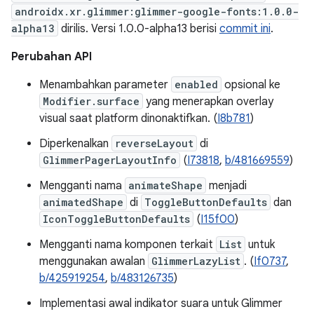
androidx.xr.glimmer:glimmer-google-fonts:1.0.0-
alpha13
dirilis. Versi 1.0.0-alpha13 berisi
commit ini
.
Perubahan API
Menambahkan parameter
enabled
opsional ke
Modifier.surface
yang menerapkan overlay
visual saat platform dinonaktifkan. (
I8b781
)
Diperkenalkan
reverseLayout
di
GlimmerPagerLayoutInfo
(
I73818
,
b/481669559
)
Mengganti nama
animateShape
menjadi
animatedShape
di
ToggleButtonDefaults
dan
IconToggleButtonDefaults
(
I15f00
)
Mengganti nama komponen terkait
List
untuk
menggunakan awalan
GlimmerLazyList
. (
If0737
,
b/425919254
,
b/483126735
)
Implementasi awal indikator suara untuk Glimmer