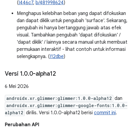
(
I446c7
,
b/481998624
)
Menghapus kelebihan beban yang dapat difokuskan
dan dapat diklik untuk pengubah 'surface'. Sekarang,
pengubah ini hanya bertanggung jawab atas efek
visual. Tambahkan pengubah 'dapat difokuskan' /
'dapat diklik' / lainnya secara manual untuk membuat
permukaan interaktif - lihat contoh untuk informasi
selengkapnya. (
I12dbe
)
Versi 1
.
0
.
0-alpha12
6 Mei 2026
androidx.xr.glimmer:glimmer:1.0.0-alpha12
dan
androidx.xr.glimmer:glimmer-google-fonts:1.0.0-
alpha12
dirilis. Versi 1.0.0-alpha12 berisi
commit ini
.
Perubahan API