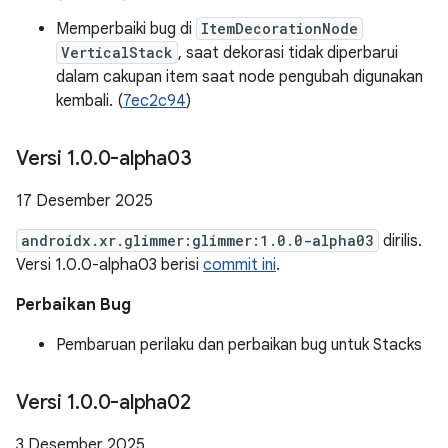
Memperbaiki bug di
ItemDecorationNode
VerticalStack
, saat dekorasi tidak diperbarui
dalam cakupan item saat node pengubah digunakan
kembali. (
7ec2c94
)
Versi 1
.
0
.
0-alpha03
17 Desember 2025
androidx.xr.glimmer:glimmer:1.0.0-alpha03
dirilis.
Versi 1.0.0-alpha03 berisi
commit ini
.
Perbaikan Bug
Pembaruan perilaku dan perbaikan bug untuk Stacks
Versi 1
.
0
.
0-alpha02
3 Desember 2025