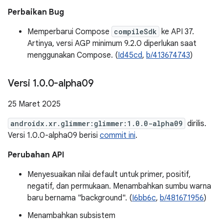
Perbaikan Bug
Memperbarui Compose
compileSdk
ke API 37.
Artinya, versi AGP minimum 9.2.0 diperlukan saat
menggunakan Compose. (
Id45cd
,
b/413674743
)
Versi 1
.
0
.
0-alpha09
25 Maret 2025
androidx.xr.glimmer:glimmer:1.0.0-alpha09
dirilis.
Versi 1.0.0-alpha09 berisi
commit ini
.
Perubahan API
Menyesuaikan nilai default untuk primer, positif,
negatif, dan permukaan. Menambahkan sumbu warna
baru bernama "background". (
I6bb6c
,
b/481671956
)
Menambahkan subsistem