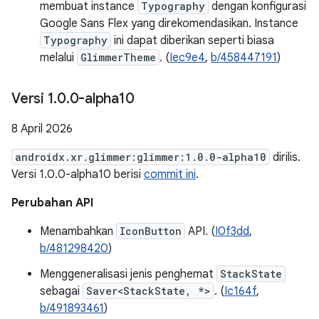
membuat instance
Typography
dengan konfigurasi
Google Sans Flex yang direkomendasikan. Instance
Typography
ini dapat diberikan seperti biasa
melalui
GlimmerTheme
. (
Iec9e4
,
b/458447191
)
Versi 1
.
0
.
0-alpha10
8 April 2026
androidx.xr.glimmer:glimmer:1.0.0-alpha10
dirilis.
Versi 1.0.0-alpha10 berisi
commit ini
.
Perubahan API
Menambahkan
IconButton
API. (
I0f3dd
,
b/481298420
)
Menggeneralisasi jenis penghemat
StackState
sebagai
Saver<StackState, *>
. (
Ic164f
,
b/491893461
)