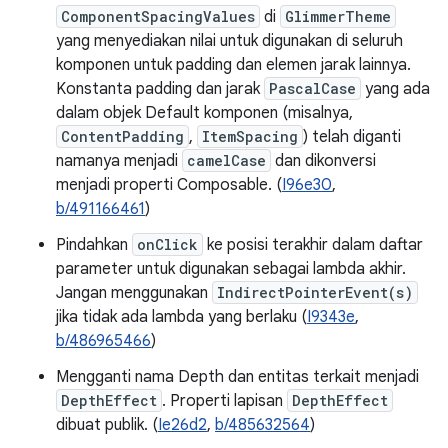
ComponentSpacingValues
di
GlimmerTheme
yang menyediakan nilai untuk digunakan di seluruh
komponen untuk padding dan elemen jarak lainnya.
Konstanta padding dan jarak
PascalCase
yang ada
dalam objek Default komponen (misalnya,
ContentPadding
,
ItemSpacing
) telah diganti
namanya menjadi
camelCase
dan dikonversi
menjadi properti Composable. (
I96e30
,
b/491166461
)
Pindahkan
onClick
ke posisi terakhir dalam daftar
parameter untuk digunakan sebagai lambda akhir.
Jangan menggunakan
IndirectPointerEvent(s)
jika tidak ada lambda yang berlaku (
I9343e
,
b/486965466
)
Mengganti nama Depth dan entitas terkait menjadi
DepthEffect
. Properti lapisan
DepthEffect
dibuat publik. (
Ie26d2
,
b/485632564
)