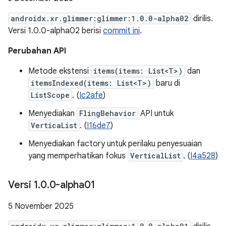
androidx.xr.glimmer:glimmer:1.0.0-alpha02
dirilis.
Versi 1.0.0-alpha02 berisi
commit ini
.
Perubahan API
Metode ekstensi
items(items: List<T>)
dan
itemsIndexed(items: List<T>)
baru di
ListScope
. (
Ic2afe
)
Menyediakan
FlingBehavior
API untuk
VerticaList
. (
I16de7
)
Menyediakan factory untuk perilaku penyesuaian
yang memperhatikan fokus
VerticalList
. (
I4a528
)
Versi 1
.
0
.
0-alpha01
5 November 2025