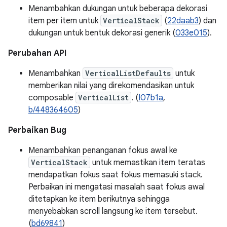
Menambahkan dukungan untuk beberapa dekorasi
item per item untuk
VerticalStack
(
22daab3
) dan
dukungan untuk bentuk dekorasi generik (
033e015
).
Perubahan API
Menambahkan
VerticalListDefaults
untuk
memberikan nilai yang direkomendasikan untuk
composable
VerticalList
. (
I07b1a
,
b/448364605
)
Perbaikan Bug
Menambahkan penanganan fokus awal ke
VerticalStack
untuk memastikan item teratas
mendapatkan fokus saat fokus memasuki stack.
Perbaikan ini mengatasi masalah saat fokus awal
ditetapkan ke item berikutnya sehingga
menyebabkan scroll langsung ke item tersebut.
(
bd69841
)