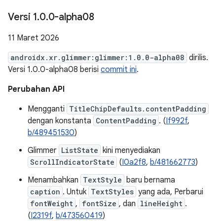
Versi 1
.
0
.
0-alpha08
11 Maret 2026
androidx.xr.glimmer:glimmer:1.0.0-alpha08
dirilis.
Versi 1.0.0-alpha08 berisi
commit ini
.
Perubahan API
Mengganti
TitleChipDefaults.contentPadding
dengan konstanta
ContentPadding
. (
If992f
,
b/489451530
)
Glimmer
ListState
kini menyediakan
ScrollIndicatorState
(
I0a2f8
,
b/481662773
)
Menambahkan
TextStyle
baru bernama
caption
. Untuk
TextStyles
yang ada, Perbarui
fontWeight
,
fontSize
, dan
lineHeight
.
(
I2319f
,
b/473560419
)