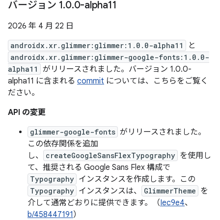
バージョン 1
.
0
.
0-alpha11
2026 年 4 月 22 日
androidx.xr.glimmer:glimmer:1.0.0-alpha11
と
androidx.xr.glimmer:glimmer-google-fonts:1.0.0-
alpha11
がリリースされました。バージョン 1.0.0-
alpha11 に含まれる
commit
については、こちらをご覧く
ださい。
API の変更
glimmer-google-fonts
がリリースされました。
この依存関係を追加
し、
createGoogleSansFlexTypography
を使用し
て、推奨される Google Sans Flex 構成で
Typography
インスタンスを作成します。この
Typography
インスタンスは、
GlimmerTheme
を
介して通常どおりに提供できます。（
Iec9e4
、
b/458447191
）