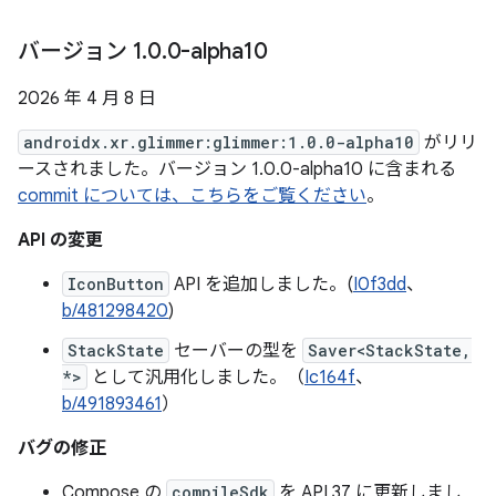
バージョン 1
.
0
.
0-alpha10
2026 年 4 月 8 日
androidx.xr.glimmer:glimmer:1.0.0-alpha10
がリリ
ースされました。バージョン 1.0.0-alpha10 に含まれる
commit については、こちらをご覧ください
。
API の変更
IconButton
API を追加しました。(
I0f3dd
、
b/481298420
)
StackState
セーバーの型を
Saver<StackState,
*>
として汎用化しました。（
Ic164f
、
b/491893461
）
バグの修正
Compose の
compileSdk
を API 37 に更新しまし