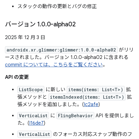
スタックの動作の更新とバグの修正
バージョン 1
.
0
.
0-alpha02
2025 年 12 月 3 日
androidx.xr.glimmer:glimmer:1.0.0-alpha02
がリリ
ースされました。バージョン 1.0.0-alpha02 に含まれる
commit については、こちらをご覧ください
。
API の変更
ListScope
に新しい
items(items: List<T>)
拡
張メソッドと
itemsIndexed(items: List<T>)
拡
張メソッドを追加しました。(
Ic2afe
)
VerticaList
に
FlingBehavior
API を提供しまし
た。(
I16de7
)
VerticalList
のフォーカス対応スナップ動作のフ