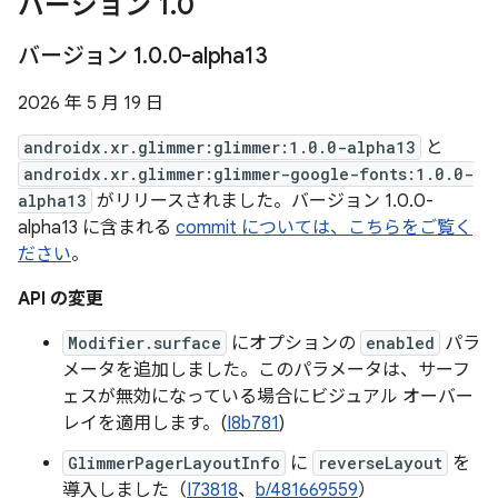
バージョン 1
.
0
バージョン 1
.
0
.
0-alpha13
2026 年 5 月 19 日
androidx.xr.glimmer:glimmer:1.0.0-alpha13
と
androidx.xr.glimmer:glimmer-google-fonts:1.0.0-
alpha13
がリリースされました。バージョン 1.0.0-
alpha13 に含まれる
commit については、こちらをご覧く
ださい
。
API の変更
Modifier.surface
にオプションの
enabled
パラ
メータを追加しました。このパラメータは、サーフ
ェスが無効になっている場合にビジュアル オーバー
レイを適用します。(
I8b781
)
GlimmerPagerLayoutInfo
に
reverseLayout
を
導入しました（
I73818
、
b/481669559
）