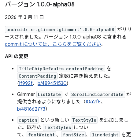
バージョン 1
.
0
.
0-alpha08
2026 年 3 月 11 日
androidx.xr.glimmer:glimmer:1.0.0-alpha08
がリリ
ースされました。バージョン 1.0.0-alpha08 に含まれる
commit については、こちらをご覧ください
。
API の変更
TitleChipDefaults.contentPadding
を
ContentPadding
定数に置き換えました。
(
If992f
、
b/489451530
)
Glimmer
ListState
で
ScrollIndicatorState
が
提供されるようになりました（
I0a2f8
、
b/481662773
）
caption
という新しい
TextStyle
を追加しまし
た。既存の
TextStyles
につい
て、
fontWeight
、
fontSize
、
lineHeight
を更