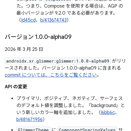
た。つまり、Compose を使用する場合は、AGP の
最小バージョンが 9.2.0 である必要があります。
（
Id45cd
、
b/413674743
）
バージョン 1
.
0
.
0-alpha09
2026 年 3 月 25 日
androidx.xr.glimmer:glimmer:1.0.0-alpha09
がリリ
ースされました。バージョン 1.0.0-alpha09 に含まれる
commit については、こちらをご覧ください
。
API の変更
プライマリ、ポジティブ、ネガティブ、サーフェス
のデフォルト値を調整しました。「background」と
いう新しいカラー軸を追加しました。（
I6bb6c
、
b/481671956
）
GlimmerTheme
に
ComponentSpacingValues
サ