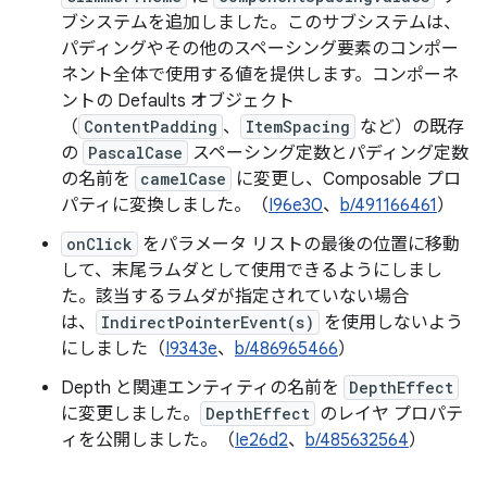
ブシステムを追加しました。このサブシステムは、
パディングやその他のスペーシング要素のコンポー
ネント全体で使用する値を提供します。コンポーネ
ントの Defaults オブジェクト
（
ContentPadding
、
ItemSpacing
など）の既存
の
PascalCase
スペーシング定数とパディング定数
の名前を
camelCase
に変更し、Composable プロ
パティに変換しました。（
I96e30
、
b/491166461
）
onClick
をパラメータ リストの最後の位置に移動
して、末尾ラムダとして使用できるようにしまし
た。該当するラムダが指定されていない場合
は、
IndirectPointerEvent(s)
を使用しないよう
にしました（
I9343e
、
b/486965466
）
Depth と関連エンティティの名前を
DepthEffect
に変更しました。
DepthEffect
のレイヤ プロパテ
ィを公開しました。（
Ie26d2
、
b/485632564
）