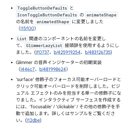
ToggleButtonDefaults
と
IconToggleButtonDefaults
の
animateShape
の名前を
animatedShape
に変更しました
（
I15f00
）
List
関連のコンポーネントの名前を変更し
て、
GlimmerLazyList
接頭辞を使用するようにし
ました。(
If0737
、
b/425919254
、
b/483126735
)
Glimmer の音声インジケーターの初期実装
（
I446c7
、
b/481998624
）
'surface' 修飾子のフォーカス可能オーバーロードと
クリック可能オーバーロードを削除しました。ビジ
ュアル エフェクトのみを担当する単一の修飾子にな
りました。インタラクティブ サーフェスを作成する
には、'focusable' / 'clickable' / その他の修飾子を手
動で追加します。詳しくはサンプルをご覧くださ
い。(
I12dbe
)