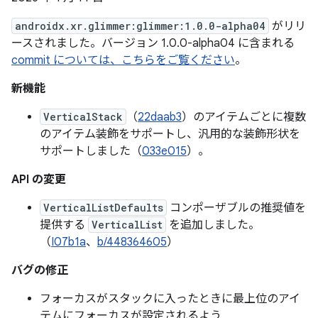
androidx.xr.glimmer:glimmer:1.0.0-alpha04
がリリ
ースされました。バージョン 1.0.0-alpha04 に含まれる
commit については、こちらをご覧ください
。
新機能
VerticalStack
（
22daab3
）のアイテムごとに複数
のアイテム装飾をサポートし、汎用的な装飾形状を
サポートしました（
033e015
）。
API の変更
VerticalListDefaults
コンポーザブルの推奨値を
提供する
VerticalList
を追加しました。
（
I07b1a
、
b/448364605
）
バグの修正
フォーカスがスタックに入ったときに最上位のアイ
テムにフォーカスが設定されるよう