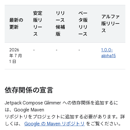
安定
リリ
ベー
アルファ
最新の
版リ
ース
タ版
版リリー
更新
リー
候補
リリ
ス
ス
版
ース
2026
-
-
-
1.0.0-
年 7 月
alpha15
1 日
依存関係の宣言
Jetpack Compose Glimmer への依存関係を追加するに
は、Google Maven
リポジトリをプロジェクトに追加する必要があります。詳
しくは、
Google の Maven リポジトリ
をご覧ください。