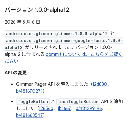
バージョン 1
.
0
.
0-alpha12
2026 年 5 月 6 日
androidx.xr.glimmer:glimmer:1.0.0-alpha12
と
androidx.xr.glimmer:glimmer-google-fonts:1.0.0-
alpha12
がリリースされました。バージョン 1.0.0-
alpha12 に含まれる
commit については、こちらをご覧く
ださい
。
API の変更
Glimmer Pager API を導入しました（
I2d830
、
b/481670271
）
ToggleButton
と
IconToggleButton
API を追加
しました（
I2656b
、
Ib1667
、
b/481299196
、
b/481663547
）