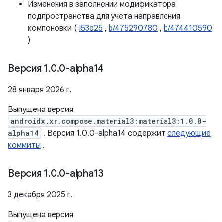
Изменения в заполнении модификатора
подпространства для учета направления
компоновки (
I53e25
,
b/475290780
,
b/474410590
)
Версия 1
.
0
.
0-alpha14
28 января 2026 г.
Выпущена версия
androidx.xr.compose.material3:material3:1.0.0-
alpha14
. Версия 1.0.0-alpha14 содержит
следующие
коммиты
.
Версия 1
.
0
.
0-alpha13
3 декабря 2025 г.
Выпущена версия