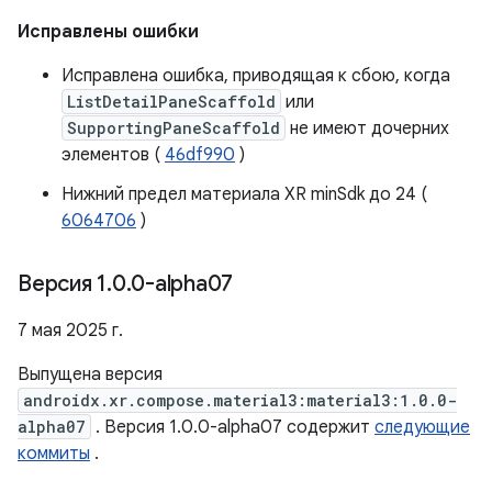
Исправлены ошибки
Исправлена ​​ошибка, приводящая к сбою, когда
ListDetailPaneScaffold
или
SupportingPaneScaffold
не имеют дочерних
элементов (
46df990
)
Нижний предел материала XR minSdk до 24 (
6064706
)
Версия 1
.
0
.
0-alpha07
7 мая 2025 г.
Выпущена версия
androidx.xr.compose.material3:material3:1.0.0-
alpha07
. Версия 1.0.0-alpha07 содержит
следующие
коммиты
.