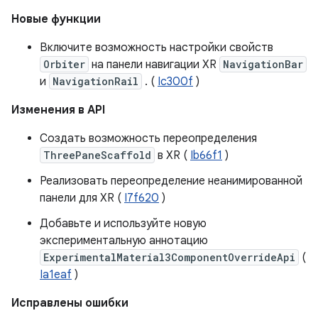
Новые функции
Включите возможность настройки свойств
Orbiter
на панели навигации XR
NavigationBar
и
NavigationRail
. (
Ic300f
)
Изменения в API
Создать возможность переопределения
ThreePaneScaffold
в XR (
Ib66f1
)
Реализовать переопределение неанимированной
панели для XR (
I7f620
)
Добавьте и используйте новую
экспериментальную аннотацию
ExperimentalMaterial3ComponentOverrideApi
(
Ia1eaf
)
Исправлены ошибки