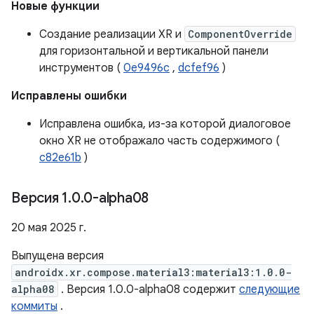
Новые функции
Создание реализации XR и
ComponentOverride
для горизонтальной и вертикальной панели
инструментов (
0e9496c
,
dcfef96
)
Исправлены ошибки
Исправлена ​​ошибка, из-за которой диалоговое
окно XR не отображало часть содержимого (
c82e61b
)
Версия 1
.
0
.
0-alpha08
20 мая 2025 г.
Выпущена версия
androidx.xr.compose.material3:material3:1.0.0-
alpha08
. Версия 1.0.0-alpha08 содержит
следующие
коммиты
.