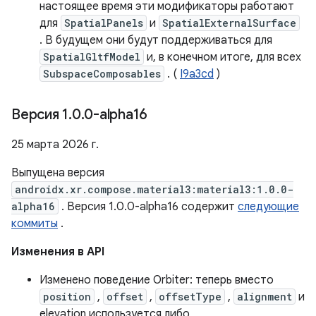
настоящее время эти модификаторы работают
для
SpatialPanels
и
SpatialExternalSurface
. В будущем они будут поддерживаться для
SpatialGltfModel
и, в конечном итоге, для всех
SubspaceComposables
. (
I9a3cd
)
Версия 1
.
0
.
0-alpha16
25 марта 2026 г.
Выпущена версия
androidx.xr.compose.material3:material3:1.0.0-
alpha16
. Версия 1.0.0-alpha16 содержит
следующие
коммиты
.
Изменения в API
Изменено поведение Orbiter: теперь вместо
position
,
offset
,
offsetType
,
alignment
и
elevation используется либо