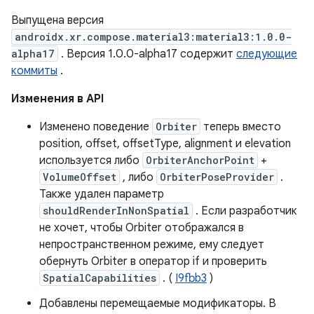
Выпущена версия
androidx.xr.compose.material3:material3:1.0.0-
alpha17
. Версия 1.0.0-alpha17 содержит
следующие
коммиты
.
Изменения в API
Изменено поведение
Orbiter
теперь вместо
position, offset, offsetType, alignment и elevation
используется либо
OrbiterAnchorPoint
+
VolumeOffset
, либо
OrbiterPoseProvider
.
Также удален параметр
shouldRenderInNonSpatial
. Если разработчик
не хочет, чтобы Orbiter отображался в
непространственном режиме, ему следует
обернуть Orbiter в оператор if и проверить
SpatialCapabilities
. (
I9fbb3
)
Добавлены перемещаемые модификаторы. В