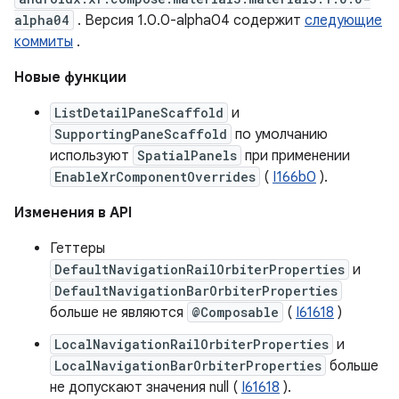
alpha04
. Версия 1.0.0-alpha04 содержит
следующие
коммиты
.
Новые функции
ListDetailPaneScaffold
и
SupportingPaneScaffold
по умолчанию
используют
SpatialPanels
при применении
EnableXrComponentOverrides
(
I166b0
).
Изменения в API
Геттеры
DefaultNavigationRailOrbiterProperties
и
DefaultNavigationBarOrbiterProperties
больше не являются
@Composable
(
I61618
)
LocalNavigationRailOrbiterProperties
и
LocalNavigationBarOrbiterProperties
больше
не допускают значения null (
I61618
).