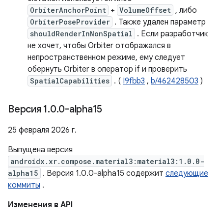
OrbiterAnchorPoint
+
VolumeOffset
, либо
OrbiterPoseProvider
. Также удален параметр
shouldRenderInNonSpatial
. Если разработчик
не хочет, чтобы Orbiter отображался в
непространственном режиме, ему следует
обернуть Orbiter в оператор if и проверить
SpatialCapabilities
. (
I9fbb3
,
b/462428503
)
Версия 1
.
0
.
0-alpha15
25 февраля 2026 г.
Выпущена версия
androidx.xr.compose.material3:material3:1.0.0-
alpha15
. Версия 1.0.0-alpha15 содержит
следующие
коммиты
.
Изменения в API