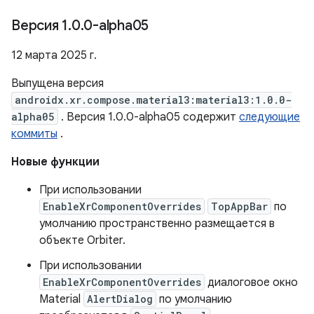
Версия 1
.
0
.
0-alpha05
12 марта 2025 г.
Выпущена версия
androidx.xr.compose.material3:material3:1.0.0-
alpha05
. Версия 1.0.0-alpha05 содержит
следующие
коммиты
.
Новые функции
При использовании
EnableXrComponentOverrides
TopAppBar
по
умолчанию пространственно размещается в
объекте Orbiter.
При использовании
EnableXrComponentOverrides
диалоговое окно
Material
AlertDialog
по умолчанию