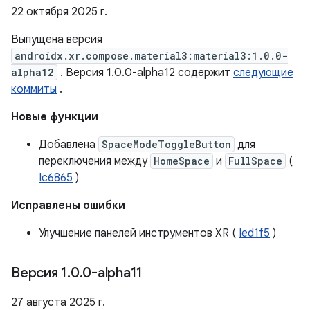
22 октября 2025 г.
Выпущена версия
androidx.xr.compose.material3:material3:1.0.0-
alpha12
. Версия 1.0.0-alpha12 содержит
следующие
коммиты
.
Новые функции
Добавлена
SpaceModeToggleButton
для
переключения между
HomeSpace
и
FullSpace
(
Ic6865
)
Исправлены ошибки
Улучшение панелей инструментов XR (
Ied1f5
)
Версия 1
.
0
.
0-alpha11
27 августа 2025 г.