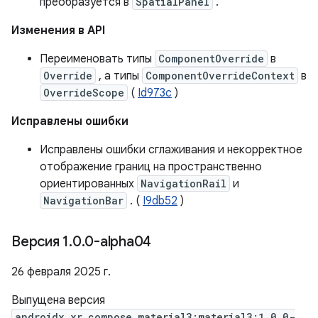
преобразуется в
SpatialPanel
.
Изменения в API
Переименовать типы
ComponentOverride
в
Override
, а типы
ComponentOverrideContext
в
OverrideScope
(
Id973c
)
Исправлены ошибки
Исправлены ошибки сглаживания и некорректное
отображение границ на пространственно
ориентированных
NavigationRail
и
NavigationBar
. (
I9db52
)
Версия 1
.
0
.
0-alpha04
26 февраля 2025 г.
Выпущена версия
androidx.xr.compose.material3:material3:1.0.0-