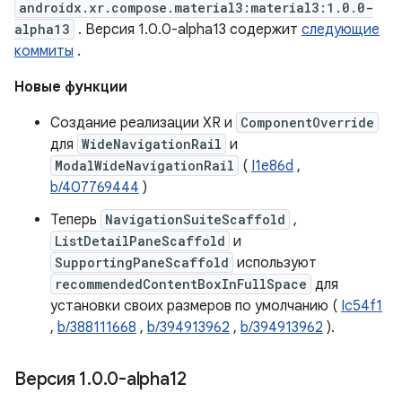
androidx.xr.compose.material3:material3:1.0.0-
alpha13
. Версия 1.0.0-alpha13 содержит
следующие
коммиты
.
Новые функции
Создание реализации XR и
ComponentOverride
для
WideNavigationRail
и
ModalWideNavigationRail
(
I1e86d
,
b/407769444
)
Теперь
NavigationSuiteScaffold
,
ListDetailPaneScaffold
и
SupportingPaneScaffold
используют
recommendedContentBoxInFullSpace
для
установки своих размеров по умолчанию (
Ic54f1
,
b/388111668
,
b/394913962
,
b/394913962
).
Версия 1
.
0
.
0-alpha12