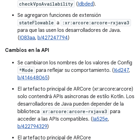
checkVpsAvailability
(
Idbded
).
Se agregaron funciones de extensión
stateFlowable
a
:xr:arcore:arcore-rxjava3
para que las usen los desarrolladores de Java.
(
I083aa
,
b/427247794
)
Cambios en la API
Se cambiaron los nombres de los valores de Config
*Mode
para reflejar su comportamiento. (
I6d247
,
b/414648065
)
El artefacto principal de ARCore (xr:arcore:arcore)
solo contendrá APIs asíncronas de estilo Kotlin. Los
desarrolladores de Java pueden depender de la
biblioteca
xr:arcore:arcore-rxjava3
para
acceder a las APIs compatibles. (
Ia525e
,
b/422794329
)
El artefacto principal de ARCore