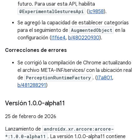
futuro. Para usar esta API, habilita
@ExperimentalGesturesApi
(
Ic9858
).
Se agregó la capacidad de establecer categorías
para el seguimiento de
AugmentedObject
en la
configuración (
I1f6e4
,
b/480220930
).
Correcciones de errores
Se corrigió la compilación de Chrome actualizando
el archivo META-INF/services/ con la ubicación real
de
PerceptionRuntimeFactory
. (
I7a801
,
b/481288291
)
Versión 1
.
0
.
0-alpha11
25 de febrero de 2026
Lanzamiento de
androidx.xr.arcore:arcore-
*:1.0.0-alpha11
. La versión 1.0.0-alpha11 contiene