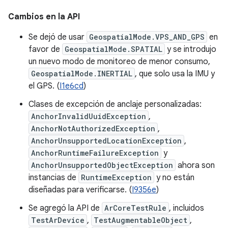
Cambios en la API
Se dejó de usar
GeospatialMode.VPS_AND_GPS
en
favor de
GeospatialMode.SPATIAL
y se introdujo
un nuevo modo de monitoreo de menor consumo,
GeospatialMode.INERTIAL
, que solo usa la IMU y
el GPS. (
I1e6cd
)
Clases de excepción de anclaje personalizadas:
AnchorInvalidUuidException
,
AnchorNotAuthorizedException
,
AnchorUnsupportedLocationException
,
AnchorRuntimeFailureException
y
AnchorUnsupportedObjectException
ahora son
instancias de
RuntimeException
y no están
diseñadas para verificarse. (
I9356e
)
Se agregó la API de
ArCoreTestRule
, incluidos
TestArDevice
,
TestAugmentableObject
,