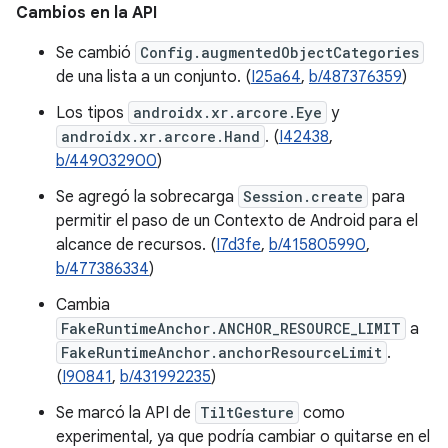
Cambios en la API
Se cambió
Config.augmentedObjectCategories
de una lista a un conjunto. (
I25a64
,
b/487376359
)
Los tipos
androidx.xr.arcore.Eye
y
androidx.xr.arcore.Hand
. (
I42438
,
b/449032900
)
Se agregó la sobrecarga
Session.create
para
permitir el paso de un Contexto de Android para el
alcance de recursos. (
I7d3fe
,
b/415805990
,
b/477386334
)
Cambia
FakeRuntimeAnchor.ANCHOR_RESOURCE_LIMIT
a
FakeRuntimeAnchor.anchorResourceLimit
.
(
I90841
,
b/431992235
)
Se marcó la API de
TiltGesture
como
experimental, ya que podría cambiar o quitarse en el