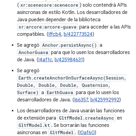
(
xr:scenecore:scenecore
) solo contendrá APIs
asíncronas de estilo Kotlin. Los desarrolladores de
Java pueden depender de la biblioteca
xr:arcore:arcore-guava
para acceder a las APIs
compatibles. (
Iffcb4
,
b/422773524
)
Se agregó
Anchor.persistAsync()
a
AnchorGuava
para que lo usen los desarrolladores
de Java. (
I4af1c
,
b/425984631
)
Se agregó
Earth.createAnchorOnSurfaceAsync(Session,
Double, Double, Double, Quaternion,
Surface)
a
EarthGuava
para que lo usen los
desarrolladores de Java. (
I66357
,
b/425992992
)
Los desarrolladores de Java usarán las funciones
de extensión para
GltfModel.createAsync
en
GltfModel.kt
. Se borrarán las funciones
asíncronas en
GltfModel
. (
I0af60
)