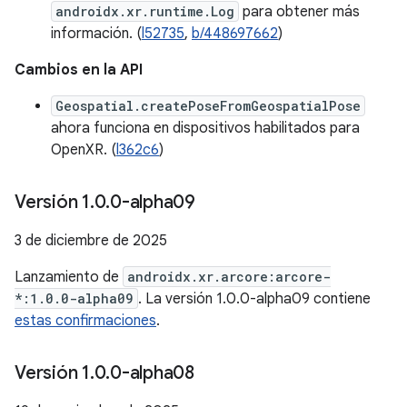
androidx.xr.runtime.Log
para obtener más
información. (
l52735
,
b/448697662
)
Cambios en la API
Geospatial.createPoseFromGeospatialPose
ahora funciona en dispositivos habilitados para
OpenXR. (
l362c6
)
Versión 1
.
0
.
0-alpha09
3 de diciembre de 2025
Lanzamiento de
androidx.xr.arcore:arcore-
*:1.0.0-alpha09
. La versión 1.0.0-alpha09 contiene
estas confirmaciones
.
Versión 1
.
0
.
0-alpha08