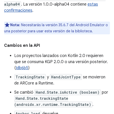
alpha04
. La versión 1.0.0-alpha04 contiene
estas
confirmaciones
.
Nota:
Necesitarás la versión 35.6.7 del Android Emulator o
una posterior para usar esta versión de la biblioteca.
Cambios en la API
Los proyectos lanzados con Kotlin 2.0 requieren
que se consuma KGP 2.0.0 o una versión posterior.
(
Idb6b5
)
TrackingState
y
HandJointType
se movieron
de ARCore a Runtime.
Se cambió
Hand.State.isActive (boolean)
por
Hand.State.trackingState
(androidx.xr.runtime.TrackingState)
.
Anchor.load
devuelve