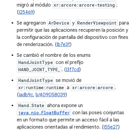
migró al módulo
xr:arcore:arcore-testing
.
(
I25469
)
Se agregaron
ArDevice
y
RenderViewpoint
para
permitir que las aplicaciones recuperen la posición y
la configuración de pantalla del dispositivo con fines
de renderización. (
Ib7e3f
)
Se cambió el nombre de los enums
HandJointType
con el prefijo
HAND_JOINT_TYPE_
. (
I3f7cd
)
HandJointType
se movió de
xr:runtime:runtime
a
xr:arcore:arcore
.
(
Iadb9c
,
b/409058039
)
Hand.State
ahora expone un
java.nio.FloatBuffer
con las poses conjuntas
en un formato que permite un acceso fácil a las
aplicaciones orientadas al rendimiento. (
I55e27
)