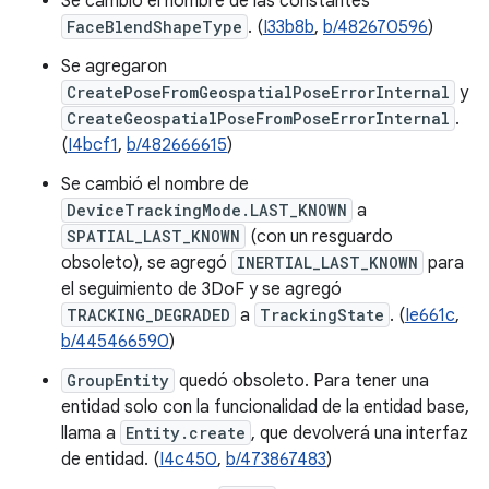
Se cambió el nombre de las constantes
FaceBlendShapeType
. (
I33b8b
,
b/482670596
)
Se agregaron
CreatePoseFromGeospatialPoseErrorInternal
y
CreateGeospatialPoseFromPoseErrorInternal
.
(
I4bcf1
,
b/482666615
)
Se cambió el nombre de
DeviceTrackingMode.LAST_KNOWN
a
SPATIAL_LAST_KNOWN
(con un resguardo
obsoleto), se agregó
INERTIAL_LAST_KNOWN
para
el seguimiento de 3DoF y se agregó
TRACKING_DEGRADED
a
TrackingState
. (
Ie661c
,
b/445466590
)
GroupEntity
quedó obsoleto. Para tener una
entidad solo con la funcionalidad de la entidad base,
llama a
Entity.create
, que devolverá una interfaz
de entidad. (
I4c450
,
b/473867483
)