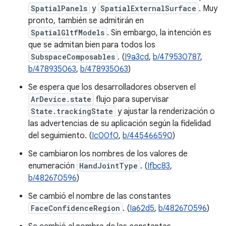
SpatialPanels
y
SpatialExternalSurface
. Muy
pronto, también se admitirán en
SpatialGltfModels
. Sin embargo, la intención es
que se admitan bien para todos los
SubspaceComposables
. (
I9a3cd
,
b/479530787
,
b/478935063
,
b/478935063
)
Se espera que los desarrolladores observen el
ArDevice.state
flujo para supervisar
State.trackingState
y ajustar la renderización o
las advertencias de su aplicación según la fidelidad
del seguimiento. (
Ic00f0
,
b/445466590
)
Se cambiaron los nombres de los valores de
enumeración
HandJointType
. (
Ifbc83
,
b/482670596
)
Se cambió el nombre de las constantes
FaceConfidenceRegion
. (
Ia62d5
,
b/482670596
)