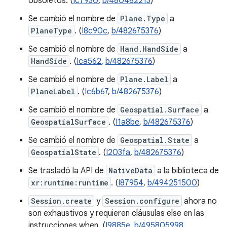
obsoletos. (
Ic7930
,
b/480462213
)
Se cambió el nombre de
Plane.Type
a
PlaneType
. (
I8c90c
,
b/482675376
)
Se cambió el nombre de
Hand.HandSide
a
HandSide
. (
Ica562
,
b/482675376
)
Se cambió el nombre de
Plane.Label
a
PlaneLabel
. (
Ic6b67
,
b/482675376
)
Se cambió el nombre de
Geospatial.Surface
a
GeospatialSurface
. (
I1a8be
,
b/482675376
)
Se cambió el nombre de
Geospatial.State
a
GeospatialState
. (
I203fa
,
b/482675376
)
Se trasladó la API de
NativeData
a la biblioteca de
xr:runtime:runtime
. (
I87954
,
b/494251500
)
Session.create
y
Session.configure
ahora no
son exhaustivos y requieren cláusulas else en las
instrucciones when. (
I9885e
,
b/495805998
,