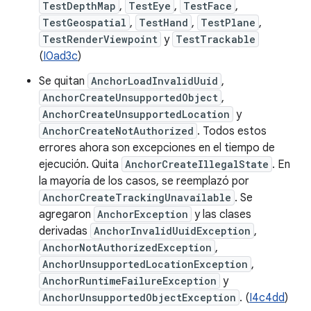
TestDepthMap
,
TestEye
,
TestFace
,
TestGeospatial
,
TestHand
,
TestPlane
,
TestRenderViewpoint
y
TestTrackable
(
I0ad3c
)
Se quitan
AnchorLoadInvalidUuid
,
AnchorCreateUnsupportedObject
,
AnchorCreateUnsupportedLocation
y
AnchorCreateNotAuthorized
. Todos estos
errores ahora son excepciones en el tiempo de
ejecución. Quita
AnchorCreateIllegalState
. En
la mayoría de los casos, se reemplazó por
AnchorCreateTrackingUnavailable
. Se
agregaron
AnchorException
y las clases
derivadas
AnchorInvalidUuidException
,
AnchorNotAuthorizedException
,
AnchorUnsupportedLocationException
,
AnchorRuntimeFailureException
y
AnchorUnsupportedObjectException
. (
I4c4dd
)