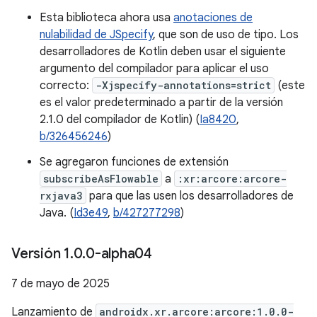
Esta biblioteca ahora usa
anotaciones de
nulabilidad de JSpecify
, que son de uso de tipo. Los
desarrolladores de Kotlin deben usar el siguiente
argumento del compilador para aplicar el uso
correcto:
-Xjspecify-annotations=strict
(este
es el valor predeterminado a partir de la versión
2.1.0 del compilador de Kotlin) (
Ia8420
,
b/326456246
)
Se agregaron funciones de extensión
subscribeAsFlowable
a
:xr:arcore:arcore-
rxjava3
para que las usen los desarrolladores de
Java. (
Id3e49
,
b/427277298
)
Versión 1
.
0
.
0-alpha04
7 de mayo de 2025
Lanzamiento de
androidx.xr.arcore:arcore:1.0.0-