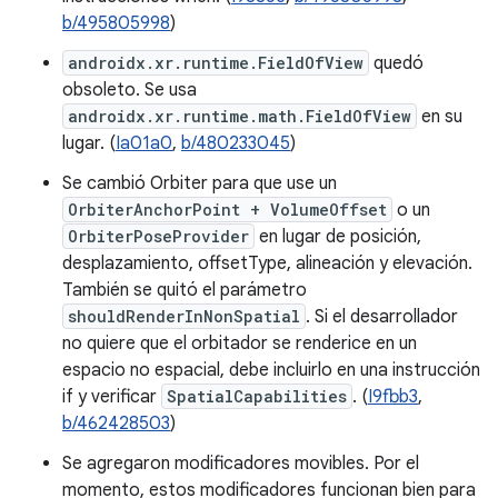
b/495805998
)
androidx.xr.runtime.FieldOfView
quedó
obsoleto. Se usa
androidx.xr.runtime.math.FieldOfView
en su
lugar. (
Ia01a0
,
b/480233045
)
Se cambió Orbiter para que use un
OrbiterAnchorPoint + VolumeOffset
o un
OrbiterPoseProvider
en lugar de posición,
desplazamiento, offsetType, alineación y elevación.
También se quitó el parámetro
shouldRenderInNonSpatial
. Si el desarrollador
no quiere que el orbitador se renderice en un
espacio no espacial, debe incluirlo en una instrucción
if y verificar
SpatialCapabilities
. (
I9fbb3
,
b/462428503
)
Se agregaron modificadores movibles. Por el
momento, estos modificadores funcionan bien para