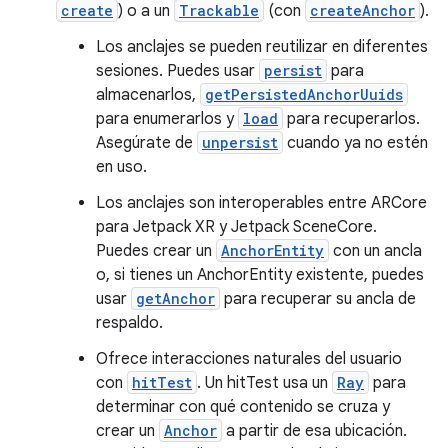
create
) o a un
Trackable
(con
createAnchor
).
Los anclajes se pueden reutilizar en diferentes
sesiones. Puedes usar
persist
para
almacenarlos,
getPersistedAnchorUuids
para enumerarlos y
load
para recuperarlos.
Asegúrate de
unpersist
cuando ya no estén
en uso.
Los anclajes son interoperables entre ARCore
para Jetpack XR y Jetpack SceneCore.
Puedes crear un
AnchorEntity
con un ancla
o, si tienes un AnchorEntity existente, puedes
usar
getAnchor
para recuperar su ancla de
respaldo.
Ofrece interacciones naturales del usuario
con
hitTest
. Un hitTest usa un
Ray
para
determinar con qué contenido se cruza y
crear un
Anchor
a partir de esa ubicación.