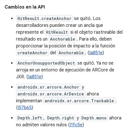
Cambios en la API
HitResult.createAnchor
se quitó. Los
desarrolladores pueden crear un ancla que
represente el
HitResult
si el objeto rastreable del
resultado es un
Anchorable
. Para ello, deben
proporcionar la posición de impacto a la función
createAnchor
del
Anchorable
. (
Ia851e
)
AnchorUnsupportedObject
se quitó. Ya no se
arroja en un entorno de ejecución de ARCore de
JXR. (
Ia851e
)
androidx.xr.arcore.Anchor
y
androidx.xr.arcore.ArDevice
ahora
implementan
androidx.xr.arcore.Trackable
.
(
I57b65
)
Depth.left
,
Depth.right
y
Depth.mono
ahora
no admiten valores nulos (
I1fc5e
)