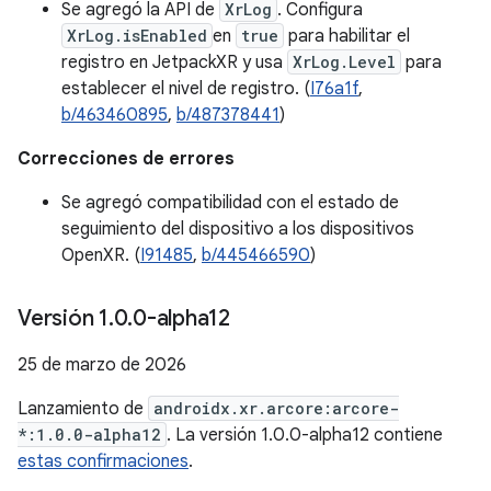
Se agregó la API de
XrLog
. Configura
XrLog.isEnabled
en
true
para habilitar el
registro en JetpackXR y usa
XrLog.Level
para
establecer el nivel de registro. (
I76a1f
,
b/463460895
,
b/487378441
)
Correcciones de errores
Se agregó compatibilidad con el estado de
seguimiento del dispositivo a los dispositivos
OpenXR. (
I91485
,
b/445466590
)
Versión 1
.
0
.
0-alpha12
25 de marzo de 2026
Lanzamiento de
androidx.xr.arcore:arcore-
*:1.0.0-alpha12
. La versión 1.0.0-alpha12 contiene
estas confirmaciones
.