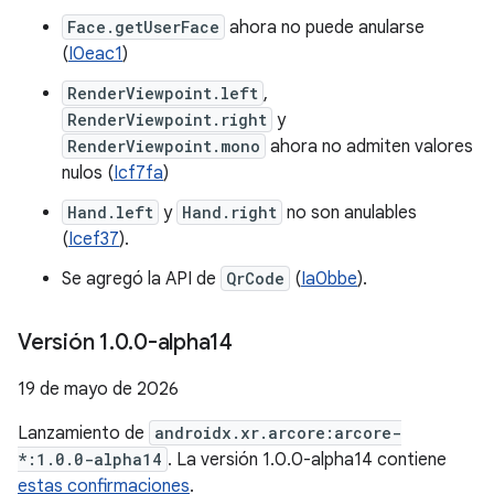
Face.getUserFace
ahora no puede anularse
(
I0eac1
)
RenderViewpoint.left
,
RenderViewpoint.right
y
RenderViewpoint.mono
ahora no admiten valores
nulos (
Icf7fa
)
Hand.left
y
Hand.right
no son anulables
(
Icef37
).
Se agregó la API de
QrCode
(
Ia0bbe
).
Versión 1
.
0
.
0-alpha14
19 de mayo de 2026
Lanzamiento de
androidx.xr.arcore:arcore-
*:1.0.0-alpha14
. La versión 1.0.0-alpha14 contiene
estas confirmaciones
.