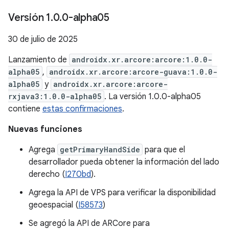
Versión 1
.
0
.
0-alpha05
30 de julio de 2025
Lanzamiento de
androidx.xr.arcore:arcore:1.0.0-
alpha05
,
androidx.xr.arcore:arcore-guava:1.0.0-
alpha05
y
androidx.xr.arcore:arcore-
rxjava3:1.0.0-alpha05
. La versión 1.0.0-alpha05
contiene
estas confirmaciones
.
Nuevas funciones
Agrega
getPrimaryHandSide
para que el
desarrollador pueda obtener la información del lado
derecho (
I270bd
).
Agrega la API de VPS para verificar la disponibilidad
geoespacial (
I58573
)
Se agregó la API de ARCore para