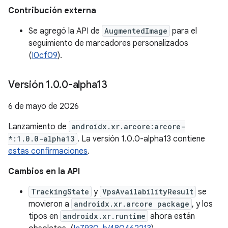
Contribución externa
Se agregó la API de
AugmentedImage
para el
seguimiento de marcadores personalizados
(
I0cf09
).
Versión 1
.
0
.
0-alpha13
6 de mayo de 2026
Lanzamiento de
androidx.xr.arcore:arcore-
*:1.0.0-alpha13
. La versión 1.0.0-alpha13 contiene
estas confirmaciones
.
Cambios en la API
TrackingState
y
VpsAvailabilityResult
se
movieron a
androidx.xr.arcore package
, y los
tipos en
androidx.xr.runtime
ahora están