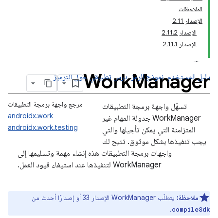
الملاحظات
الإصدار 2.11
الإصدار 2.11.2
الإصدار 2.11.1
Work
Manager
دليل المستخدم
نموذج الرمز
درس تطبيقي حول الترميز
مرجع واجهة برمجة التطبيقات
تسهّل واجهة برمجة التطبيقات
androidx.work
WorkManager جدولة المهام غير
androidx.work.testing
المتزامنة التي يمكن تأجيلها والتي
يجب تنفيذها بشكل موثوق. تتيح لك
واجهات برمجة التطبيقات هذه إنشاء مهمة وتسليمها إلى
WorkManager لتنفيذها عند استيفاء قيود العمل.
ملاحظة:
يتطلّب WorkManager الإصدار 33 أو إصدارًا أحدث من
.
compileSdk