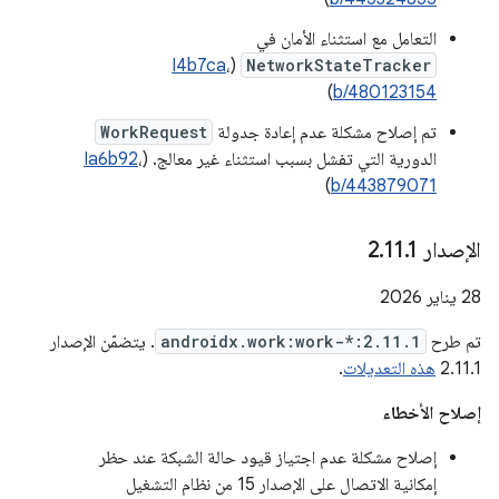
التعامل مع استثناء الأمان في
I4b7ca
،
(
NetworkStateTracker
)
b/480123154
تم إصلاح مشكلة عدم إعادة جدولة
WorkRequest
الدورية التي تفشل بسبب استثناء غير معالج. (
،
Ia6b92
)
b/443879071
الإصدار 2
1
.
11
.
‫28 يناير 2026
تم طرح
androidx.work:work-*:2.11.1
. يتضمّن الإصدار
2.11.1
هذه التعديلات
.
إصلاح الأخطاء
إصلاح مشكلة عدم اجتياز قيود حالة الشبكة عند حظر
إمكانية الاتصال على الإصدار 15 من نظام التشغيل