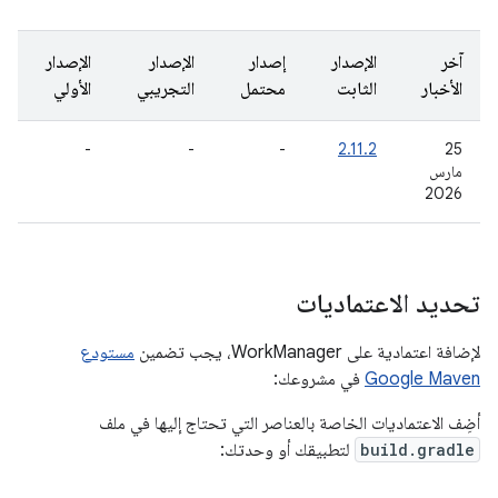
آخر
الإصدار
إصدار
الإصدار
الإصدار
الأخبار
الثابت
محتمل
التجريبي
الأولي
-
-
-
2.11.2
‫25
مارس
2026
تحديد الاعتماديات
لإضافة اعتمادية على WorkManager، يجب تضمين
مستودع
Google Maven
في مشروعك:
أضِف الاعتماديات الخاصة بالعناصر التي تحتاج إليها في ملف
build.gradle
لتطبيقك أو وحدتك: