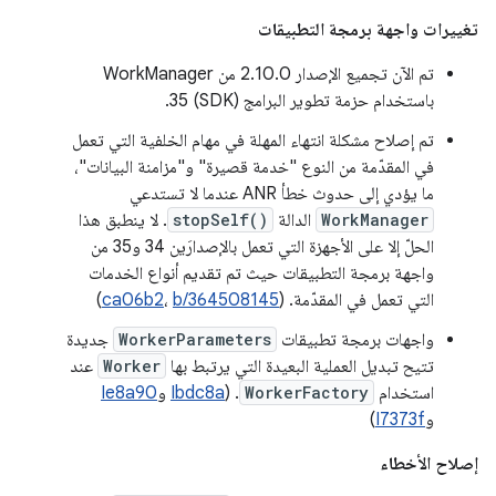
تغييرات واجهة برمجة التطبيقات
تم الآن تجميع الإصدار 2.10.0 من WorkManager
باستخدام حزمة تطوير البرامج (SDK) 35.
تم إصلاح مشكلة انتهاء المهلة في مهام الخلفية التي تعمل
في المقدّمة من النوع "خدمة قصيرة" و"مزامنة البيانات"،
ما يؤدي إلى حدوث خطأ ANR عندما لا تستدعي
WorkManager
الدالة
stopSelf()
. لا ينطبق هذا
الحلّ إلا على الأجهزة التي تعمل بالإصدارَين 34 و35 من
واجهة برمجة التطبيقات حيث تم تقديم أنواع الخدمات
التي تعمل في المقدّمة. (
b/364508145
،
ca06b2
)
واجهات برمجة تطبيقات
WorkerParameters
جديدة
تتيح تبديل العملية البعيدة التي يرتبط بها
Worker
عند
استخدام
WorkerFactory
. (
Ibdc8a
و
Ie8a90
و
I7373f
)
إصلاح الأخطاء