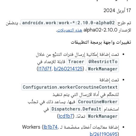
‫17 أبريل 2024
تم طرح
androidx.work:work-*:2.10.0-alpha02
. يتضمّن
الإصدار 2.10.0-alpha02
هذه التعديلات
.
تغييرات واجهة برمجة التطبيقات
تمت إضافة إمكانية إرسال فترات التتبُّع من خلال
@RestrictTo
Tracer
قابلة للإعداد في
)
I17d7f
،
b/260214125
. (
WorkManager
تمت إضافة
Configuration.workerCoroutineContext
للتحكّم في أداة الإرسال التي يتم تنفيذ
CoroutineWorker
فيها. يساعد ذلك في تجنُّب
استخدام
Dispatchers.Default
في
WorkManager
تمامًا. (
Icd1b7
)
إضافة معالجات أخطاء مخصّصة لـ Workers (
،
Ib1b74
b/261190695
)