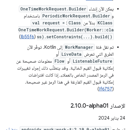
يمكن الآن إنشاء
OneTimeWorkRequest.Builder
و
PeriodicWorkRequest.Builder
باستخدام
KClass
بدلاً من
Class
:
val request =
OneTimeWorkRequest.Builder(Worker::cla
)
Ib55f6
(
ss).setConstraints(...).build()
تم نقل فئة
WorkManager
إلى Kotlin. توفّر الآن
الطرق التي تعرض
LiveData
أو
ListenableFuture
أو
Flow
معلومات صحيحة عن
إمكانية قبول القيم الخالية. وقد يتطلّب ذلك إجراء تغييرات
في الرمز المصدر الخاص بالعملاء، إذا كانت افتراضات
إمكانية قبول القيم الفارغة في هذا الرمز غير صحيحة.
)
If6757
(
الإصدار ‎2
0-alpha01
.
10
.
‫24 يناير 2024
تم طرح
androidx.work:work-*:2.10.0-alpha01
.
يتضمّن