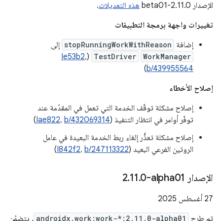
الإصدار 2.11.0-beta01
هذه التعديلات
.
تغييرات واجهة برمجة التطبيقات
إضافة
stopRunningWorkWithReason
إلى
Ie53b2
،
(
TestDriver
WorkManager
)
b/439955564
إصلاح الأخطاء
إصلاح مشكلة توقّف الخدمة التي تعمل في المقدّمة عند
توفّر أوامر في انتظار التنفيذ (
b/432069314
،
Iae822
)
إصلاح مشكلة تعذُّر إلغاء ربط الخدمة البعيدة في عامل
الروتين الفرعي البعيد (
b/247113322
،
I842f2
)
الإصدار ‎2
0-alpha01
.
11
.
‫27 أغسطس 2025
تم طرح
androidx.work:work-*:2.11.0-alpha01
. يتضمّن