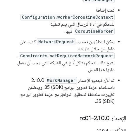
تمت إضافة
Configuration.workerCoroutineContext
للتحكّم في أداة الإرسال التي يتم تنفيذ
CoroutineWorker
فيها.
يمكن للمطوّرين تحديد
NetworkRequest
كقيد على
عامل من خلال طريقة
.
Constraints.setRequiredNetworkRequest
يتيح ذلك التحكّم بشكل أدق في الشبكة التي يجب أن يعمل
عليها هذا العامل.
تم الآن تجميع الإصدار
WorkManager
2.10.0
باستخدام حزمة تطوير البرامج (SDK) 35، ويتضمّن
تغييرات مختلفة لتحقيق التوافق مع حزمة تطوير البرامج
(SDK) 35.
الإصدار 2
0-rc01
.
10
.
‫24 أكتوبر 2024