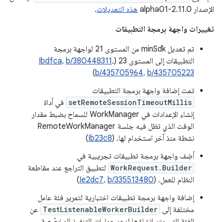
الإصدار 2.11.0-alpha01
هذه التعديلات
.
تغييرات واجهة برمجة التطبيقات
تم تعديل minSdk من المستوى 21 لواجهة برمجة
التطبيقات إلى المستوى 23 (
،
b/380448311
،
Ibdfca
)
b/435705964
،
b/435705223
تمت إضافة واجهة برمجة التطبيقات
setRemoteSessionTimeoutMillis
في أداة
إنشاء الإعدادات في WorkManager للسماح بضبط مقدار
الوقت الذي تظل فيه جلسة RemoteWorkManager
نشطة منذ آخر استخدام لها. (
Ib23c8
)
أضِف واجهة برمجة تطبيقات تجريبية في
WorkRequest.Builder
لتطبيق التراجع عند مقاطعة
النظام للعمل. (
b/335513480
،
Ie2dc7
)
إضافة واجهة برمجة تطبيقات اختبارية لتمرير فئة عامل
مختلفة إلى
TestListenableWorkerBuilder
عن
الفئة التي يتم إنشاؤها لدعم عمليات التنفيذ المخصّصة