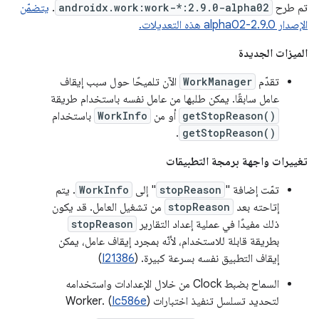
تم طرح
androidx.work:work-*:2.9.0-alpha02
.
يتضمّن
الإصدار 2.9.0-alpha02 هذه التعديلات.
الميزات الجديدة
تقدّم
WorkManager
الآن تلميحًا حول سبب إيقاف
عامل سابقًا. يمكن طلبها من عامل نفسه باستخدام طريقة
getStopReason()
أو من
WorkInfo
باستخدام
.
getStopReason()
تغييرات واجهة برمجة التطبيقات
تمّت إضافة "
stopReason
" إلى
WorkInfo
. يتم
إتاحته بعد
stopReason
من تشغيل العامل. قد يكون
ذلك مفيدًا في عملية إعداد التقارير
stopReason
بطريقة قابلة للاستخدام، لأنّه بمجرد إيقاف عامل، يمكن
إيقاف التطبيق نفسه بسرعة كبيرة. (
I21386
)
السماح بضبط Clock من خلال الإعدادات واستخدامه
لتحديد تسلسل تنفيذ اختبارات Worker. (
)
Ic586e