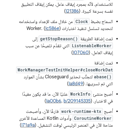
للاستخدام، لأنّه بمجرد إيقاف عامل، يمكن إيقاف التطبيق
نفسه بسرعة كبيرة. (
I21386
)
السماح بضبط
Clock
من خلال ملف الإعداد واستخدامه
لتحديد تسلسل تنفيذ اختبارات Worker. (
)
Ic586e
تمت إضافة الطريقة
getStopReason()
إلى
ListenableWorker
التي تقدّم تلميحًا عن سبب
إيقاف العامل. (
I07060
)
تمت إضافة
WorkManagerTestInitHelper#closeWorkDat
abase()
لتجنُّب تحذير Closeguard بشأن الموارد
التي تم تسريبها. (
Ia8d49
)
أصبح منشئ
WorkInfo
علنيًا الآن، ما قد يكون مفيدًا
في الاختبار. (
b/209145335
،
Ia00b6
)
أصبح
work-runtime-ktx
فارغًا الآن، وأصبحت
CoroutineWorker
وأدوات Kotlin المساعدة الأخرى
متاحة الآن في العنصر الرئيسي لوقت التشغيل. (
I71a9a
)