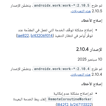
تم طرح
androidx.work:work-*:2.10.5
. يتضمّن الإصدار
2.10.5
هذه التعديلات
.
إصلاح الأخطاء
إصلاح مشكلة توقّف الخدمة التي تعمل في المقدّمة عند
توفّر أوامر في انتظار التنفيذ (
b/432069314
،
Iae822
)
الإصدار 2
4
.
10
.
‫10 سبتمبر 2025
تم طرح
androidx.work:work-*:2.10.4
. يتضمّن الإصدار
2.10.4
هذه التعديلات
.
إصلاح الأخطاء
تم إصلاح مشكلة عدم إمكانية
RemoteCoroutineWorker
إلغاء ربط الخدمة البعيدة
)
I842f2
،
b/247113322
(