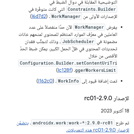
التوضيحية المقابلة في دوال الضبط في
Constraints.Builder
التي كانت متوفّرة في
الإصدارات الأولى من
WorkManager
. (
I6d7d2
)
يفرض
WorkManager
الآن حدًا منفصلاً على عدد
العاملين في معرّف الموارد المنتظم للمحتوى لمنحهم خانات
مضمونة في
JobScheduler
، وذلك لتجنُّب فقدان
تحديثات المحتوى في ظلّ الحمل الكبير. يمكن ضبط الحدّ
الأقصى من خلال
Configuration.Builder.setContentUriTri
)
Ic128f
. (
ggerWorkersLimit
تمت إضافة قيود إلى
WorkInfo
. (
I162c0
)
الإصدار 2
0-rc01
.
9
.
‫18 أكتوبر 2023
تم طرح
androidx.work:work-*:2.9.0-rc01
.
يتضمّن
الإصدار 2.9.0-rc01 هذه التعديلات.