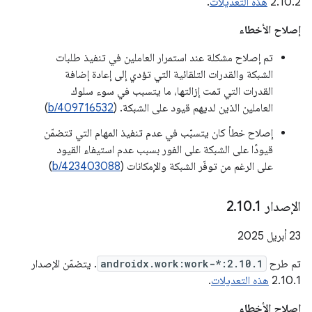
2.10.2
هذه التعديلات
.
إصلاح الأخطاء
تم إصلاح مشكلة عند استمرار العاملين في تنفيذ طلبات
الشبكة والقدرات التلقائية التي تؤدي إلى إعادة إضافة
القدرات التي تمت إزالتها، ما يتسبب في سوء سلوك
العاملين الذين لديهم قيود على الشبكة. (
b/409716532
)
إصلاح خطأ كان يتسبّب في عدم تنفيذ المهام التي تتضمّن
قيودًا على الشبكة على الفور بسبب عدم استيفاء القيود
على الرغم من توفّر الشبكة والإمكانات (
b/423403088
)
الإصدار 2
1
.
10
.
‫23 أبريل 2025
تم طرح
androidx.work:work-*:2.10.1
. يتضمّن الإصدار
2.10.1
هذه التعديلات
.
إصلاح الأخطاء