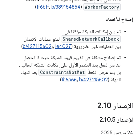
)
If6bff
،
b/389154854
(
WorkerFactory
إصلاح الأخطاء
تخزين إمكانات الشبكة مؤقتًا في
SharedNetworkCallback
لمنع عمليات الاتصال
بين العمليات غير الضرورية (
Ie4027
و
b/427115602
)
تم إصلاح مشكلة في تقييم قيود الشبكة حيث لا تحصل
عناصر العمل بعد العنصر الأول على إمكانات الشبكة الحالية،
بل يتم عرض الخطأ
ConstraintsNotMet
بعد انتهاء
المهلة (
b/427115602
،
Ib6a66
)
الإصدار 2
10
.
الإصدار 2
5
.
10
.
‫24 سبتمبر 2025