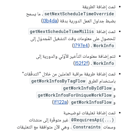
تمت إضافة الطريقة
setNextScheduleTimeOverride
، ما يسمح
بضبط جداول العمل الدورية بدقة (
I3b4da
)
تمت إضافة
getNextScheduleTimeMillis
للحصول على معلومات وقت التشغيل المُجدوَل إلى
)
I797e4
. (
WorkInfo
تتم إضافة معلومات التأخير الأوّلي والدورية إلى
)
I52f2f
. (
WorkInfo
تمت إضافة طريقة مراقبة العاملين من خلال "التدفّقات"
باستخدام الطرق
getWorkInfosByTagFlow
و
getWorkInfoByIdFlow
و
getWorkInfosForUniqueWorkFlow
و
getWorkInfosFlow
(
If122a
)
تمت إضافة تعليقات توضيحية
@RequiresApi(...)
غير متوفّرة إلى منشئات
وسمات
Constraints
. وهي الآن متوافقة مع التعليقات