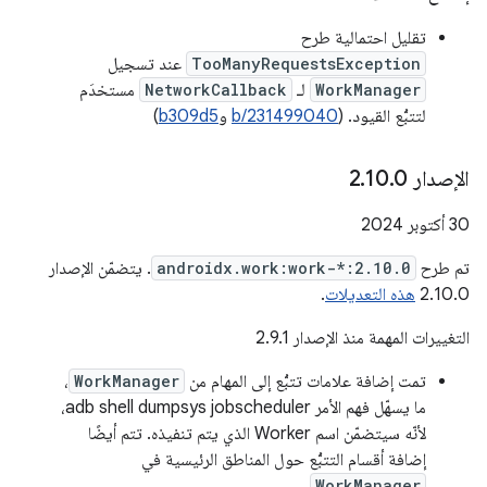
تقليل احتمالية طرح
TooManyRequestsException
عند تسجيل
WorkManager
لـ
NetworkCallback
مستخدَم
لتتبُّع القيود. (
b/231499040
و
b309d5
)
الإصدار 2
0
.
10
.
‫30 أكتوبر 2024
تم طرح
androidx.work:work-*:2.10.0
. يتضمّن الإصدار
2.10.0
هذه التعديلات
.
التغييرات المهمة منذ الإصدار 2.9.1
تمت إضافة علامات تتبُّع إلى المهام من
WorkManager
،
ما يسهّل فهم الأمر adb shell dumpsys jobscheduler،
لأنّه سيتضمّن اسم Worker الذي يتم تنفيذه. تتم أيضًا
إضافة أقسام التتبُّع حول المناطق الرئيسية في
.
WorkManager