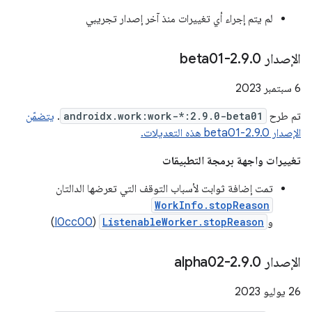
لم يتم إجراء أي تغييرات منذ آخر إصدار تجريبي
الإصدار 2
0-beta01
.
9
.
‫6 سبتمبر 2023
تم طرح
androidx.work:work-*:2.9.0-beta01
.
يتضمّن
الإصدار 2.9.0-beta01 هذه التعديلات.
تغييرات واجهة برمجة التطبيقات
تمت إضافة ثوابت لأسباب التوقف التي تعرضها الدالتان
WorkInfo.stopReason
و
ListenableWorker.stopReason
(
I0cc00
)
الإصدار 2
0-alpha02
.
9
.
‫26 يوليو 2023