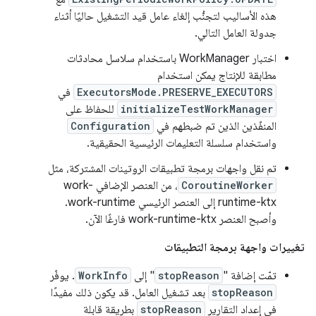
هذه الأساليب لتجنُّب إلغاء عامل قيد التشغيل حاليًا أثناء
جدولة العامل التالي.
اختبار WorkManager باستخدام سلاسل محادثات
مطابقة للإنتاج يمكن استخدام
ExecutorsMode.PRESERVE_EXECUTORS
في
initializeTestWorkManager
للحفاظ على
المنفّذين الذين تم ضبطهم في
Configuration
واستخدام سلسلة التعليمات الرئيسية الحقيقية.
تم نقل واجهات برمجة تطبيقات الروتينات المشتركة، مثل
CoroutineWorker
، من العنصر الإضافي work-
runtime-ktx إلى العنصر الرئيسي work-runtime.
وأصبح العنصر work-runtime-ktx فارغًا الآن.
تغييرات واجهة برمجة التطبيقات
تمّت إضافة "
stopReason
" إلى
WorkInfo
. يوفّر
stopReason
بعد تشغيل العامل. قد يكون ذلك مفيدًا
في إعداد التقارير
stopReason
بطريقة قابلة