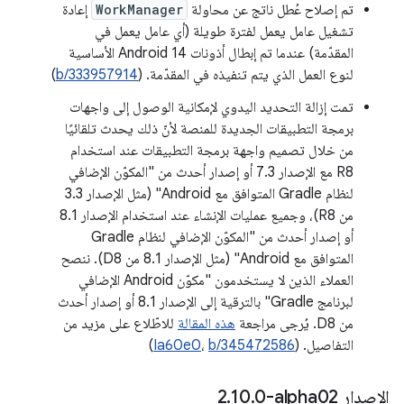
تم إصلاح عُطل ناتج عن محاولة
WorkManager
إعادة
تشغيل عامل يعمل لفترة طويلة (أي عامل يعمل في
المقدّمة) عندما تم إبطال أذونات Android 14 الأساسية
لنوع العمل الذي يتم تنفيذه في المقدّمة. (
b/333957914
)
تمت إزالة التحديد اليدوي لإمكانية الوصول إلى واجهات
برمجة التطبيقات الجديدة للمنصة لأنّ ذلك يحدث تلقائيًا
من خلال تصميم واجهة برمجة التطبيقات عند استخدام
R8 مع الإصدار 7.3 أو إصدار أحدث من "المكوّن الإضافي
لنظام Gradle المتوافق مع Android" (مثل الإصدار 3.3
من R8)، وجميع عمليات الإنشاء عند استخدام الإصدار 8.1
أو إصدار أحدث من "المكوّن الإضافي لنظام Gradle
المتوافق مع Android" (مثل الإصدار 8.1 من D8). ننصح
العملاء الذين لا يستخدمون "مكوّن Android الإضافي
لبرنامج Gradle" بالترقية إلى الإصدار 8.1 أو إصدار أحدث
من D8. يُرجى مراجعة
هذه المقالة
للاطّلاع على مزيد من
التفاصيل. (
b/345472586
،
Ia60e0
)
الإصدار ‎2
0-alpha02
.
10
.