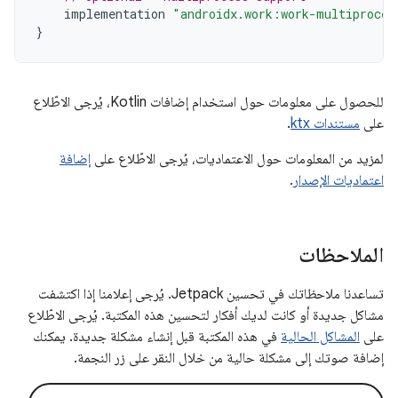
implementation
"androidx.work:work-multiproces
}
للحصول على معلومات حول استخدام إضافات Kotlin، يُرجى الاطّلاع
على
مستندات ktx
.
لمزيد من المعلومات حول الاعتماديات، يُرجى الاطّلاع على
إضافة
اعتماديات الإصدار
.
الملاحظات
تساعدنا ملاحظاتك في تحسين Jetpack. يُرجى إعلامنا إذا اكتشفت
مشاكل جديدة أو كانت لديك أفكار لتحسين هذه المكتبة. يُرجى الاطّلاع
على
المشاكل الحالية
في هذه المكتبة قبل إنشاء مشكلة جديدة. يمكنك
إضافة صوتك إلى مشكلة حالية من خلال النقر على زر النجمة.