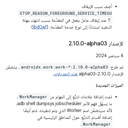
أضِف سبب الإيقاف
STOP_REASON_FOREGROUND_SERVICE_TIMEOU
T
عند إيقاف عامل يعمل في المقدّمة بسبب انتهاء مهلة
التنفيذ استنادًا إلى نوع خدمة المقدّمة. (
Ibd0af
)
الإصدار ‎2
0-alpha03
.
10
.
‫4 سبتمبر 2024
تم طرح
androidx.work:work-*:2.10.0-alpha03
. يتضمّن
الإصدار 2.10.0-alpha03
هذه التعديلات
.
الميزات الجديدة
تمت إضافة علامات تتبُّع إلى المهام من
WorkManager
،
ما يسهّل فهم الأمر adb shell dumpsys jobscheduler،
لأنّه سيتضمّن اسم Worker الذي يتم تنفيذه. تتم أيضًا
إضافة أقسام التتبُّع حول المناطق الرئيسية في
.
WorkManager