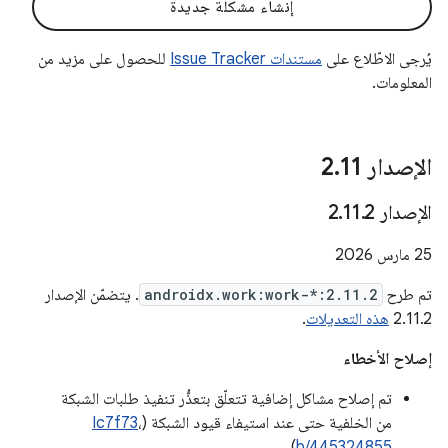
إنشاء مشكلة جديدة
يُرجى الاطّلاع على
مستندات Issue Tracker
للحصول على مزيد من
المعلومات.
الإصدار 2
11
.
الإصدار 2
2
.
11
.
‫25 مارس 2026
تم طرح
androidx.work:work-*:2.11.2
. يتضمّن الإصدار
2.11.2
هذه التعديلات
.
إصلاح الأخطاء
تم إصلاح مشاكل إضافية تتعلّق بتعذُّر تنفيذ طلبات الشبكة
من الخلفية حتى عند استيفاء قيود الشبكة (
،
Ic7f73
)
b/445324855