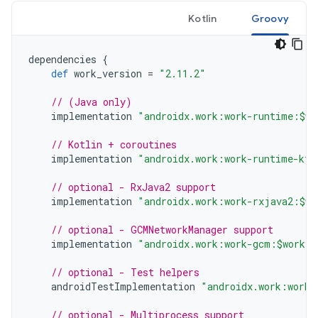
Kotlin
Groovy
dependencies
{
def
work_version
=
"2.11.2"
// (Java only)
implementation
"androidx.work:work-runtime:$wo
// Kotlin + coroutines
implementation
"androidx.work:work-runtime-ktx
// optional - RxJava2 support
implementation
"androidx.work:work-rxjava2:$wo
// optional - GCMNetworkManager support
implementation
"androidx.work:work-gcm:$work_v
// optional - Test helpers
androidTestImplementation
"androidx.work:work-
// optional - Multiprocess support