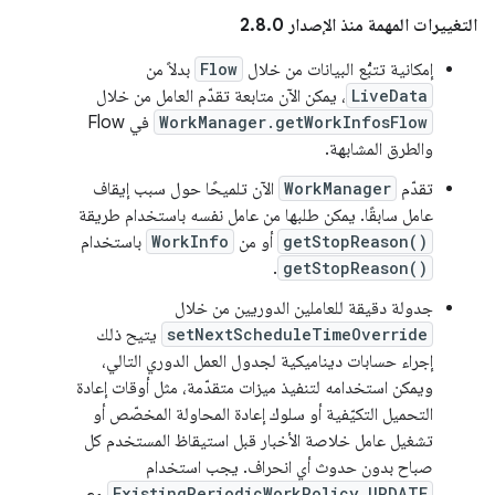
التغييرات المهمة منذ الإصدار 2.8.0
إمكانية تتبُّع البيانات من خلال
Flow
بدلاً من
LiveData
، يمكن الآن متابعة تقدّم العامل من خلال
WorkManager.getWorkInfosFlow
في Flow
والطرق المشابهة.
تقدّم
WorkManager
الآن تلميحًا حول سبب إيقاف
عامل سابقًا. يمكن طلبها من عامل نفسه باستخدام طريقة
getStopReason()
أو من
WorkInfo
باستخدام
.
getStopReason()
جدولة دقيقة للعاملين الدوريين من خلال
setNextScheduleTimeOverride
يتيح ذلك
إجراء حسابات ديناميكية لجدول العمل الدوري التالي،
ويمكن استخدامه لتنفيذ ميزات متقدّمة، مثل أوقات إعادة
التحميل التكيّفية أو سلوك إعادة المحاولة المخصّص أو
تشغيل عامل خلاصة الأخبار قبل استيقاظ المستخدم كل
صباح بدون حدوث أي انحراف. يجب استخدام
ExistingPeriodicWorkPolicy.UPDATE
مع