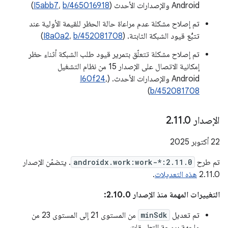
Android والإصدارات الأحدث (
b/465016918
،
I5abb7
)
تم إصلاح مشكلة عدم مراعاة حالة الحظر للقيمة الأولية عند
تتبُّع قيود الشبكة الثابتة. (
b/452081708
،
I8a0a2
)
تم إصلاح مشكلة تتعلّق بتمرير قيود طلب الشبكة أثناء حظر
إمكانية الاتصال على الإصدار 15 من نظام التشغيل
Android والإصدارات الأحدث. (
،
I60f24
)
b/452081708
الإصدار 2
0
.
11
.
‫22 أكتوبر 2025
تم طرح
androidx.work:work-*:2.11.0
. يتضمّن الإصدار
2.11.0
هذه التعديلات
.
التغييرات المهمة منذ الإصدار 2.10.0:
تم تعديل
minSdk
من المستوى 21 إلى المستوى 23 من
واجهة برمجة التطبيقات.