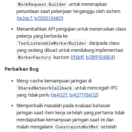
WorkRequest.Builder
untuk menerapkan
penundaan saat pekerjaan terganggu oleh sistem.
(
Ie2dc7
,
b/335513480
)
Menambahkan API pengujian untuk meneruskan class
pekerja yang berbeda ke
TestListenableWorkerBuilder
daripada class
yang sedang dibuat untuk mendukung implementasi
WorkerFactory
kustom (
If6bff
,
b/389154854
)
Perbaikan Bug
Meng-cache kemampuan jaringan di
SharedNetworkCallback
untuk mencegah IPC
yang tidak perlu (
Ie4027
,
b/427115602
)
Memperbaiki masalah pada evaluasi batasan
jaringan saat item kerja setelah yang pertama tidak
mendapatkan kemampuan jaringan saat ini dan
malah mengalami
ConstraintsNotMet
setelah