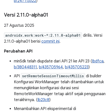
b/247113322
)
Versi 2
.
11
.
0-alpha01
27 Agustus 2025
androidx.work:work-*:2.11.0-alpha01
dirilis. Versi
2.11.0-alpha01 berisi
commit ini
.
Perubahan API
minSdk telah diupdate dari API 21 ke API 23 (
Ibdfca
,
b/380448311
,
b/435705964
,
b/435705223
)
API
setRemoteSessionTimeoutMillis
di builder
Konfigurasi WorkManager telah ditambahkan untuk
memungkinkan konfigurasi durasi sesi
RemoteWorkManager tetap aktif sejak penggunaan
terakhirnya. (
Ib23c8
)
Menambahkan API eksperimental di