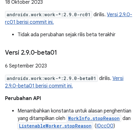
18 Oktober 2023
androidx.work:work-*:2.9.0-rc01
dirilis.
Versi 2.9.0-
rc01 berisi commit ini.
Tidak ada perubahan sejak rilis beta terakhir
Versi 2
.
9
.
0-beta01
6 September 2023
androidx.work:work-*:2.9.0-beta01
dirilis.
Versi
2.9.0-beta01 berisi commit ini.
Perubahan API
Menambahkan konstanta untuk alasan penghentian
yang ditampilkan oleh
WorkInfo.stopReason
dan
ListenableWorker.stopReason
(
I0cc00
)