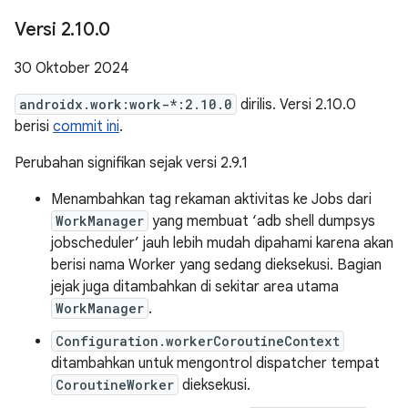
Versi 2
.
10
.
0
30 Oktober 2024
androidx.work:work-*:2.10.0
dirilis. Versi 2.10.0
berisi
commit ini
.
Perubahan signifikan sejak versi 2.9.1
Menambahkan tag rekaman aktivitas ke Jobs dari
WorkManager
yang membuat ‘adb shell dumpsys
jobscheduler’ jauh lebih mudah dipahami karena akan
berisi nama Worker yang sedang dieksekusi. Bagian
jejak juga ditambahkan di sekitar area utama
WorkManager
.
Configuration.workerCoroutineContext
ditambahkan untuk mengontrol dispatcher tempat
CoroutineWorker
dieksekusi.