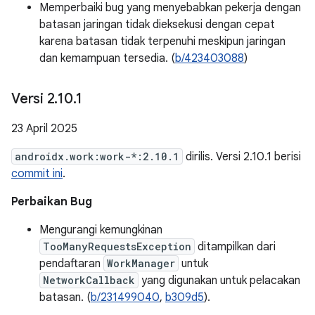
Memperbaiki bug yang menyebabkan pekerja dengan
batasan jaringan tidak dieksekusi dengan cepat
karena batasan tidak terpenuhi meskipun jaringan
dan kemampuan tersedia. (
b/423403088
)
Versi 2
.
10
.
1
23 April 2025
androidx.work:work-*:2.10.1
dirilis. Versi 2.10.1 berisi
commit ini
.
Perbaikan Bug
Mengurangi kemungkinan
TooManyRequestsException
ditampilkan dari
pendaftaran
WorkManager
untuk
NetworkCallback
yang digunakan untuk pelacakan
batasan. (
b/231499040
,
b309d5
).