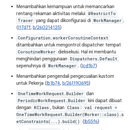
Menambahkan kemampuan untuk memancarkan
rentang rekaman aktivitas melalui
@RestrictTo
Tracer
yang dapat dikonfigurasi di
WorkManager
.
(
I17d7f
,
b/260214125
)
Configuration.workerCoroutineContext
ditambahkan untuk mengontrol dispatcher tempat
CoroutineWorker
dieksekusi. Hal ini membantu
menghindari penggunaan
Dispatchers.Default
sepenuhnya di
WorkManager
. (
Icd1b7
)
Menambahkan pengendali pengecualian kustom
untuk Pekerja (
Ib1b74
,
b/261190695
)
OneTimeWorkRequest.Builder
dan
PeriodicWorkRequest.Builder
kini dapat dibuat
dengan
KClass
, bukan
Class
:
val request =
OneTimeWorkRequest.Builder(Worker::class).s
etConstraints(...).build()
(
Ib55f6
)