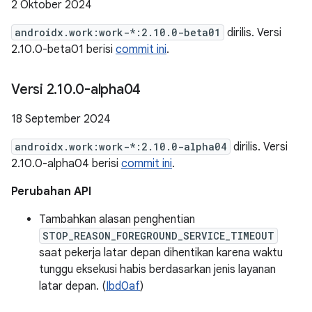
2 Oktober 2024
androidx.work:work-*:2.10.0-beta01
dirilis. Versi
2.10.0-beta01 berisi
commit ini
.
Versi 2
.
10
.
0-alpha04
18 September 2024
androidx.work:work-*:2.10.0-alpha04
dirilis. Versi
2.10.0-alpha04 berisi
commit ini
.
Perubahan API
Tambahkan alasan penghentian
STOP_REASON_FOREGROUND_SERVICE_TIMEOUT
saat pekerja latar depan dihentikan karena waktu
tunggu eksekusi habis berdasarkan jenis layanan
latar depan. (
Ibd0af
)