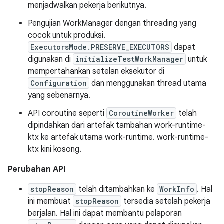
menjadwalkan pekerja berikutnya.
Pengujian WorkManager dengan threading yang
cocok untuk produksi.
ExecutorsMode.PRESERVE_EXECUTORS
dapat
digunakan di
initializeTestWorkManager
untuk
mempertahankan setelan eksekutor di
Configuration
dan menggunakan thread utama
yang sebenarnya.
API coroutine seperti
CoroutineWorker
telah
dipindahkan dari artefak tambahan work-runtime-
ktx ke artefak utama work-runtime. work-runtime-
ktx kini kosong.
Perubahan API
stopReason
telah ditambahkan ke
WorkInfo
. Hal
ini membuat
stopReason
tersedia setelah pekerja
berjalan. Hal ini dapat membantu pelaporan