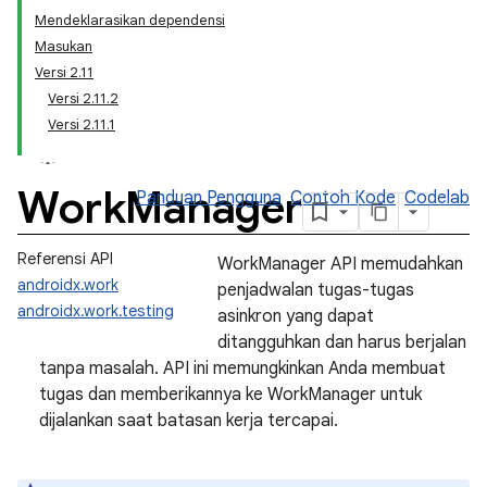
Mendeklarasikan dependensi
Masukan
Versi 2.11
Versi 2.11.2
Versi 2.11.1
Work
Manager
Panduan Pengguna
Contoh Kode
Codelab
Referensi API
WorkManager API memudahkan
androidx.work
penjadwalan tugas-tugas
androidx.work.testing
asinkron yang dapat
ditangguhkan dan harus berjalan
tanpa masalah. API ini memungkinkan Anda membuat
tugas dan memberikannya ke WorkManager untuk
dijalankan saat batasan kerja tercapai.