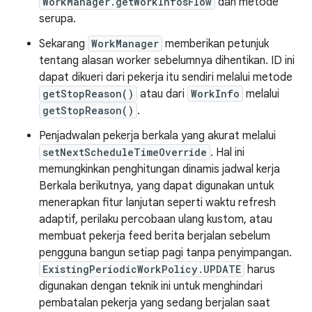
WorkManager.getWorkInfosFlow
dan metode
serupa.
Sekarang
WorkManager
memberikan petunjuk
tentang alasan worker sebelumnya dihentikan. ID ini
dapat dikueri dari pekerja itu sendiri melalui metode
getStopReason()
atau dari
WorkInfo
melalui
getStopReason()
.
Penjadwalan pekerja berkala yang akurat melalui
setNextScheduleTimeOverride
. Hal ini
memungkinkan penghitungan dinamis jadwal kerja
Berkala berikutnya, yang dapat digunakan untuk
menerapkan fitur lanjutan seperti waktu refresh
adaptif, perilaku percobaan ulang kustom, atau
membuat pekerja feed berita berjalan sebelum
pengguna bangun setiap pagi tanpa penyimpangan.
ExistingPeriodicWorkPolicy.UPDATE
harus
digunakan dengan teknik ini untuk menghindari
pembatalan pekerja yang sedang berjalan saat