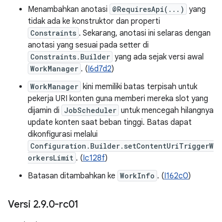
Menambahkan anotasi
@RequiresApi(...)
yang
tidak ada ke konstruktor dan properti
Constraints
. Sekarang, anotasi ini selaras dengan
anotasi yang sesuai pada setter di
Constraints.Builder
yang ada sejak versi awal
WorkManager
. (
I6d7d2
)
WorkManager
kini memiliki batas terpisah untuk
pekerja URI konten guna memberi mereka slot yang
dijamin di
JobScheduler
untuk mencegah hilangnya
update konten saat beban tinggi. Batas dapat
dikonfigurasi melalui
Configuration.Builder.setContentUriTriggerW
orkersLimit
. (
Ic128f
)
Batasan ditambahkan ke
WorkInfo
. (
I162c0
)
Versi 2
.
9
.
0-rc01