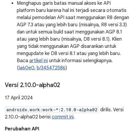
Menghapus garis batas manual akses ke API
platform baru karena hal ini terjadi secara otomatis
melalui pemodelan API saat menggunakan R8 dengan
AGP 7.3 atau yang lebih baru (misalnya, R8 versi 3.3)
dan untuk semua build saat menggunakan AGP 8.1
atau yang lebih baru (misalnya, D8 versi 8.1). Klien
yang tidak menggunakan AGP disarankan untuk
mengupdate ke D8 versi 8.1 atau yang lebih baru.
Baca
artikel ini
untuk informasi selengkapnya.
(
Ia60e0
,
b/345472586
)
Versi 2
.
10
.
0-alpha02
17 April 2024
androidx.work:work-*:2.10.0-alpha02
dirilis. Versi
2.10.0-alpha02 berisi
commit ini
.
Perubahan API