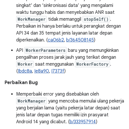
singkat’ dan ‘sinkronisasi data’ yang mengalami
waktu tunggu habis dan menyebabkan ANR saat
WorkManager
tidak memanggil
stopSelf()
.
Perbaikan ini hanya berlaku untuk perangkat dengan
API 34 dan 35 tempat jenis layanan latar depan
diperkenalkan. (
ca06b2
,
b/364508145
)
API
WorkerParameters
baru yang memungkinkan
pengalihan proses jarak jauh yang terikat dengan
Worker
saat menggunakan
WorkerFactory
.
(
Ibdc8a
,
Ie8a90
,
I7373f
)
Perbaikan Bug
Memperbaiki error yang disebabkan oleh
WorkManager
yang mencoba memulai ulang pekerja
yang berjalan lama (yaitu pekerja latar depan) saat
jenis latar depan tugas memiliki izin prasyarat
Android 14 yang dicabut. (
b/333957914
)