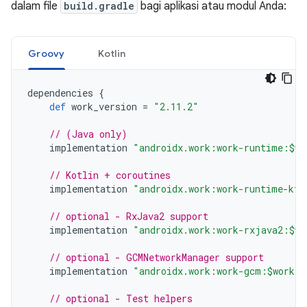
dalam file
build.gradle
bagi aplikasi atau modul Anda:
Groovy
Kotlin
dependencies
{
def
work_version
=
"2.11.2"
// (Java only)
implementation
"androidx.work:work-runtime:$wo
// Kotlin + coroutines
implementation
"androidx.work:work-runtime-ktx
// optional - RxJava2 support
implementation
"androidx.work:work-rxjava2:$wo
// optional - GCMNetworkManager support
implementation
"androidx.work:work-gcm:$work_v
// optional - Test helpers