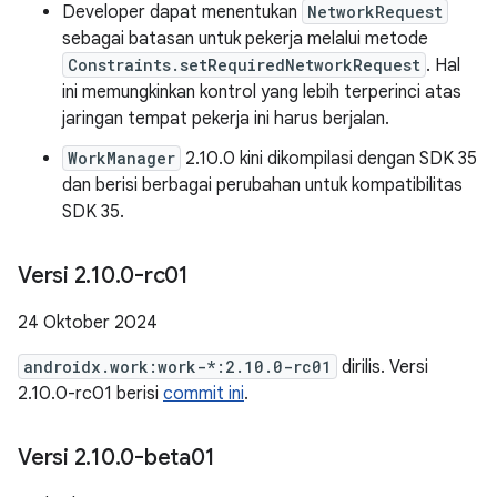
Developer dapat menentukan
NetworkRequest
sebagai batasan untuk pekerja melalui metode
Constraints.setRequiredNetworkRequest
. Hal
ini memungkinkan kontrol yang lebih terperinci atas
jaringan tempat pekerja ini harus berjalan.
WorkManager
2.10.0 kini dikompilasi dengan SDK 35
dan berisi berbagai perubahan untuk kompatibilitas
SDK 35.
Versi 2
.
10
.
0-rc01
24 Oktober 2024
androidx.work:work-*:2.10.0-rc01
dirilis. Versi
2.10.0-rc01 berisi
commit ini
.
Versi 2
.
10
.
0-beta01