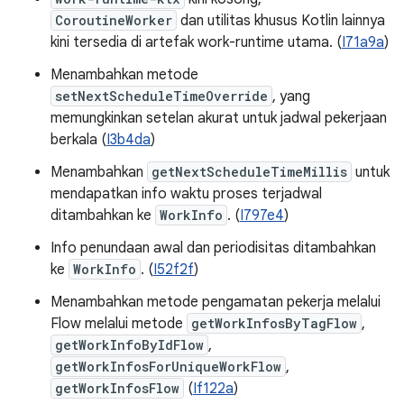
CoroutineWorker
dan utilitas khusus Kotlin lainnya
kini tersedia di artefak work-runtime utama. (
I71a9a
)
Menambahkan metode
setNextScheduleTimeOverride
, yang
memungkinkan setelan akurat untuk jadwal pekerjaan
berkala (
I3b4da
)
Menambahkan
getNextScheduleTimeMillis
untuk
mendapatkan info waktu proses terjadwal
ditambahkan ke
WorkInfo
. (
I797e4
)
Info penundaan awal dan periodisitas ditambahkan
ke
WorkInfo
. (
I52f2f
)
Menambahkan metode pengamatan pekerja melalui
Flow melalui metode
getWorkInfosByTagFlow
,
getWorkInfoByIdFlow
,
getWorkInfosForUniqueWorkFlow
,
getWorkInfosFlow
(
If122a
)