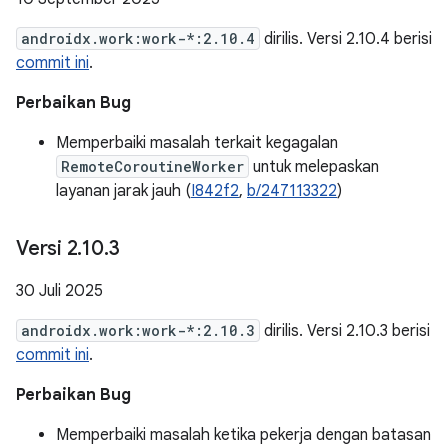
androidx.work:work-*:2.10.4
dirilis. Versi 2.10.4 berisi
commit ini
.
Perbaikan Bug
Memperbaiki masalah terkait kegagalan
RemoteCoroutineWorker
untuk melepaskan
layanan jarak jauh (
I842f2
,
b/247113322
)
Versi 2
.
10
.
3
30 Juli 2025
androidx.work:work-*:2.10.3
dirilis. Versi 2.10.3 berisi
commit ini
.
Perbaikan Bug
Memperbaiki masalah ketika pekerja dengan batasan