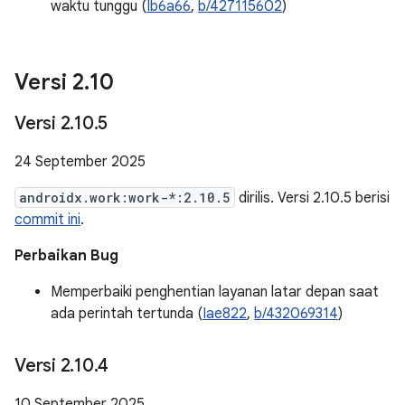
waktu tunggu (
Ib6a66
,
b/427115602
)
Versi 2
.
10
Versi 2
.
10
.
5
24 September 2025
androidx.work:work-*:2.10.5
dirilis. Versi 2.10.5 berisi
commit ini
.
Perbaikan Bug
Memperbaiki penghentian layanan latar depan saat
ada perintah tertunda (
Iae822
,
b/432069314
)
Versi 2
.
10
.
4
10 September 2025