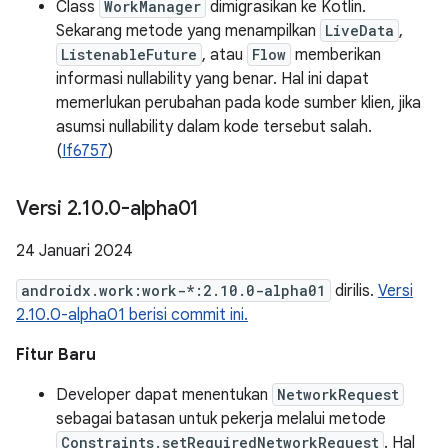
Class
WorkManager
dimigrasikan ke Kotlin.
Sekarang metode yang menampilkan
LiveData
,
ListenableFuture
, atau
Flow
memberikan
informasi nullability yang benar. Hal ini dapat
memerlukan perubahan pada kode sumber klien, jika
asumsi nullability dalam kode tersebut salah.
(
If6757
)
Versi 2
.
10
.
0-alpha01
24 Januari 2024
androidx.work:work-*:2.10.0-alpha01
dirilis.
Versi
2.10.0-alpha01 berisi commit ini.
Fitur Baru
Developer dapat menentukan
NetworkRequest
sebagai batasan untuk pekerja melalui metode
Constraints.setRequiredNetworkRequest
. Hal