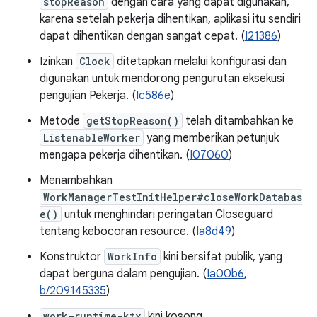
stopReason
dengan cara yang dapat digunakan,
karena setelah pekerja dihentikan, aplikasi itu sendiri
dapat dihentikan dengan sangat cepat. (
I21386
)
Izinkan
Clock
ditetapkan melalui konfigurasi dan
digunakan untuk mendorong pengurutan eksekusi
pengujian Pekerja. (
Ic586e
)
Metode
getStopReason()
telah ditambahkan ke
ListenableWorker
yang memberikan petunjuk
mengapa pekerja dihentikan. (
I07060
)
Menambahkan
WorkManagerTestInitHelper#closeWorkDatabas
e()
untuk menghindari peringatan Closeguard
tentang kebocoran resource. (
Ia8d49
)
Konstruktor
WorkInfo
kini bersifat publik, yang
dapat berguna dalam pengujian. (
Ia00b6
,
b/209145335
)
work-runtime-ktx
kini kosong,