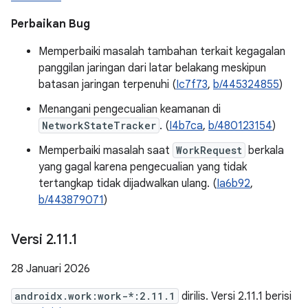
Perbaikan Bug
Memperbaiki masalah tambahan terkait kegagalan
panggilan jaringan dari latar belakang meskipun
batasan jaringan terpenuhi (
Ic7f73
,
b/445324855
)
Menangani pengecualian keamanan di
NetworkStateTracker
. (
I4b7ca
,
b/480123154
)
Memperbaiki masalah saat
WorkRequest
berkala
yang gagal karena pengecualian yang tidak
tertangkap tidak dijadwalkan ulang. (
Ia6b92
,
b/443879071
)
Versi 2
.
11
.
1
28 Januari 2026
androidx.work:work-*:2.11.1
dirilis. Versi 2.11.1 berisi