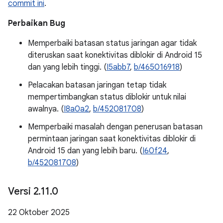
commit ini
.
Perbaikan Bug
Memperbaiki batasan status jaringan agar tidak
diteruskan saat konektivitas diblokir di Android 15
dan yang lebih tinggi. (
I5abb7
,
b/465016918
)
Pelacakan batasan jaringan tetap tidak
mempertimbangkan status diblokir untuk nilai
awalnya. (
I8a0a2
,
b/452081708
)
Memperbaiki masalah dengan penerusan batasan
permintaan jaringan saat konektivitas diblokir di
Android 15 dan yang lebih baru. (
I60f24
,
b/452081708
)
Versi 2
.
11
.
0
22 Oktober 2025