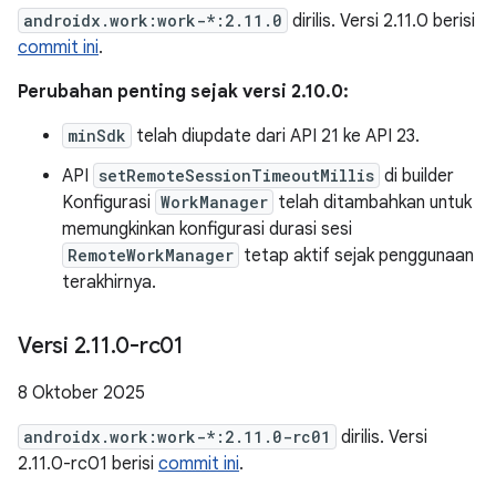
androidx.work:work-*:2.11.0
dirilis. Versi 2.11.0 berisi
commit ini
.
Perubahan penting sejak versi 2.10.0:
minSdk
telah diupdate dari API 21 ke API 23.
API
setRemoteSessionTimeoutMillis
di builder
Konfigurasi
WorkManager
telah ditambahkan untuk
memungkinkan konfigurasi durasi sesi
RemoteWorkManager
tetap aktif sejak penggunaan
terakhirnya.
Versi 2
.
11
.
0-rc01
8 Oktober 2025
androidx.work:work-*:2.11.0-rc01
dirilis. Versi
2.11.0-rc01 berisi
commit ini
.