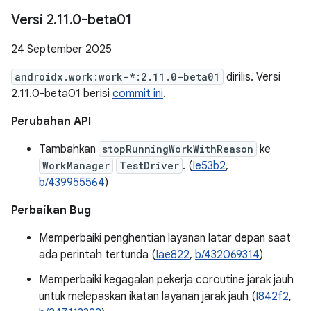
Versi 2
.
11
.
0-beta01
24 September 2025
androidx.work:work-*:2.11.0-beta01
dirilis. Versi
2.11.0-beta01 berisi
commit ini
.
Perubahan API
Tambahkan
stopRunningWorkWithReason
ke
WorkManager
TestDriver
. (
Ie53b2
,
b/439955564
)
Perbaikan Bug
Memperbaiki penghentian layanan latar depan saat
ada perintah tertunda (
Iae822
,
b/432069314
)
Memperbaiki kegagalan pekerja coroutine jarak jauh
untuk melepaskan ikatan layanan jarak jauh (
I842f2
,