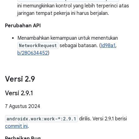
ini memungkinkan kontrol yang lebih terperinci atas
jaringan tempat pekerja ini harus berjalan.
Perubahan API
Menambahkan kemampuan untuk menentukan
NetworkRequest
sebagai batasan. (
Id98a1
,
b/280634452
)
Versi 2
.
9
Versi 2
.
9
.
1
7 Agustus 2024
androidx.work:work-*:2.9.1
dirilis. Versi 2.9.1 berisi
commit ini
.
Perbaikan Bug