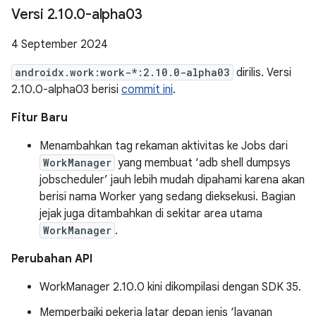
Versi 2
.
10
.
0-alpha03
4 September 2024
androidx.work:work-*:2.10.0-alpha03
dirilis. Versi
2.10.0-alpha03 berisi
commit ini
.
Fitur Baru
Menambahkan tag rekaman aktivitas ke Jobs dari
WorkManager
yang membuat ‘adb shell dumpsys
jobscheduler’ jauh lebih mudah dipahami karena akan
berisi nama Worker yang sedang dieksekusi. Bagian
jejak juga ditambahkan di sekitar area utama
WorkManager
.
Perubahan API
WorkManager 2.10.0 kini dikompilasi dengan SDK 35.
Memperbaiki pekerja latar depan jenis ‘layanan