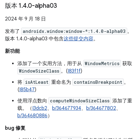
版本 1
.
4
.
0-alpha03
2024 年 9 月 18 日
发布了
androidx.window:window-*:1.4.0-alpha03
。
版本 1.4.0-alpha03 中包含
这些提交内容
。
新功能
添加了一个实用方法，用于从
WindowMetrics
获取
WindowSizeClass
。(
I83f1f
)
将
isAtLeast
重命名为
containsBreakpoint
。
(
I85b47
)
使用浮点数向
computeWindowSizeClass
添加了重
载。（
I3dcb2
、
b/364677934
、
b/364677802
、
b/364680886
）
bug 修复