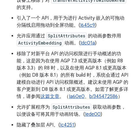
设备上移除了对
transferActivityToWindowArea
的支持。
引入了一个 API，用于为进行 Activity 嵌入的可拖动
分隔线启用拖动到全屏功能。(
I645c9
)
允许应用通过
SplitAttributes
的动画参数停用
ActivityEmbedding
动画。(
Idc01a
)
移除了对新平台 API 的访问权限进行手动概述的功
能，这是因为在使用 AGP 7.3 或更高版本（例如 R8
版本 3.3）的 R8 时，以及在使用 AGP 8.1 或更高版本
（例如 D8 版本 8.1）的所有 build 时，系统会通过 API
建模自动进行 API 访问权限概述。建议未使用 AGP 的
客户更新到 D8 版本 8.1 或更高版本。如需了解更多详
情，请参阅
这篇文章
。（
Ia60e0
、
b/345472586
）
允许扩展程序为
SplitAttributes
获取动画参数，
以便设备可将其用于动画转场。(
Iede00
)
隐藏了叠加层 API。(
Ic4251
)