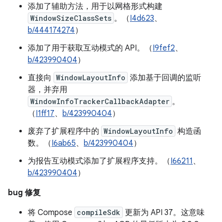
添加了辅助方法，用于以网格形式构建
WindowSizeClassSets
。（
I4d623
、
b/444174274
）
添加了用于获取互动模式的 API。（
I9fef2
、
b/423990404
）
直接向
WindowLayoutInfo
添加基于回调的监听
器，并弃用
WindowInfoTrackerCallbackAdapter
。
（
I1ff17
、
b/423990404
）
废弃了扩展程序中的
WindowLayoutInfo
构造函
数。（
I6ab65
、
b/423990404
）
为报告互动模式添加了扩展程序支持。（
I66211
、
b/423990404
）
bug 修复
将 Compose
compileSdk
更新为 API 37。这意味