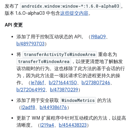
发布了
androidx.window:window-*:1.6.0-alpha03
。
版本 1.6.0-alpha03 中包含
这些提交内容
。
API 变更
添加了用于控制互动状态的 API。（
I98a09
、
b/489793703
）
将
transferActivityToWindowArea
重命名为
transferToWindowArea
，以便更清楚地了解触发
该功能时的行为。这也移除了此方法的基于会话的行
为，因为此方法是一项比请求它的进程更持久的操
作。（
Ie7d6f
、
b/271644150
、
b/273807246
、
b/272064992
、
b/473870239
）
添加了用于安全获取
WindowMetrics
的方法
（
I2adf8
、
b/449386176
）
更新了 WM 扩展程序中针对互动模式的方法，以提高
清晰度。（
I219a4
、
b/454438323
）