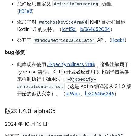
允许应用自定义
ActivityEmbedding
动画。
(
If31a8
)
添加了对
watchosDeviceArm64
KMP 目标和目标
Kotlin 1.9 的支持。（
Icf15d
、
b/364652024
）
公开了
WindowMetricsCalculator
API。(
I1cebf
)
bug 修复
此库现在使用
JSpecify nullness 注解
，这些注解属于
type-use 类型。Kotlin 开发者应使用以下编译器实参
来强制执行正确用法：
-Xjspecify-
annotations=strict
（这是 Kotlin 编译器从 2.1.0 版
开始的默认实参）。（
Ie69ac
、
b/326456246
）
版本 1
.
4
.
0-alpha05
2024 年 10 月 16 日