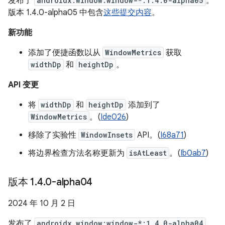
发布了
androidx.window:window-*:1.4.0-alpha05
。
版本 1.4.0-alpha05 中包含
这些提交内容
。
新功能
添加了便捷函数以从
WindowMetrics
获取
widthDp
和
heightDp
。
API 变更
将
widthDp
和
heightDp
添加到了
WindowMetrics
。(
Ide026
)
移除了实验性
WindowInsets
API。(
I68a71
)
将边界检查方法名称更新为
isAtLeast
。(
Ib0ab7
)
版本 1
.
4
.
0-alpha04
2024 年 10 月 2 日
发布了
androidx.window:window-*:1.4.0-alpha04
。