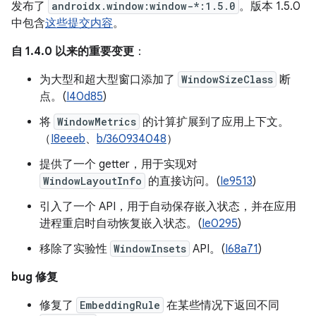
发布了
androidx.window:window-*:1.5.0
。版本 1.5.0
中包含
这些提交内容
。
自 1.4.0 以来的重要变更
：
为大型和超大型窗口添加了
WindowSizeClass
断
点。(
I40d85
)
将
WindowMetrics
的计算扩展到了应用上下文。
（
I8eeeb
、
b/360934048
）
提供了一个 getter，用于实现对
WindowLayoutInfo
的直接访问。(
Ie9513
)
引入了一个 API，用于自动保存嵌入状态，并在应用
进程重启时自动恢复嵌入状态。(
Ie0295
)
移除了实验性
WindowInsets
API。(
I68a71
)
bug 修复
修复了
EmbeddingRule
在某些情况下返回不同