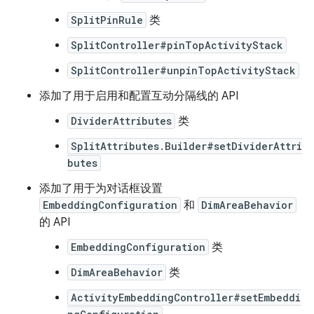
SplitPinRule
类
SplitController#pinTopActivityStack
SplitController#unpinTopActivityStack
添加了用于启用和配置互动分隔线的 API
DividerAttributes
类
SplitAttributes.Builder#setDividerAttri
butes
添加了用于为对话框设置
EmbeddingConfiguration
和
DimAreaBehavior
的 API
EmbeddingConfiguration
类
DimAreaBehavior
类
ActivityEmbeddingController#setEmbeddi