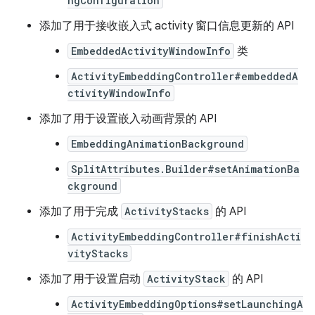
ngConfiguration
添加了用于接收嵌入式 activity 窗口信息更新的 API
EmbeddedActivityWindowInfo
类
ActivityEmbeddingController#embeddedA
ctivityWindowInfo
添加了用于设置嵌入动画背景的 API
EmbeddingAnimationBackground
SplitAttributes.Builder#setAnimationBa
ckground
添加了用于完成
ActivityStacks
的 API
ActivityEmbeddingController#finishActi
vityStacks
添加了用于设置启动
ActivityStack
的 API
ActivityEmbeddingOptions#setLaunchingA