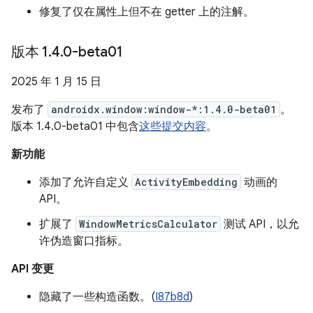
修复了仅在属性上但不在 getter 上的注解。
版本 1
.
4
.
0-beta01
2025 年 1 月 15 日
发布了
androidx.window:window-*:1.4.0-beta01
。
版本 1.4.0-beta01 中包含
这些提交内容
。
新功能
添加了允许自定义
ActivityEmbedding
动画的
API。
扩展了
WindowMetricsCalculator
测试 API，以允
许伪造窗口指标。
API 变更
隐藏了一些构造函数。(
I87b8d
)