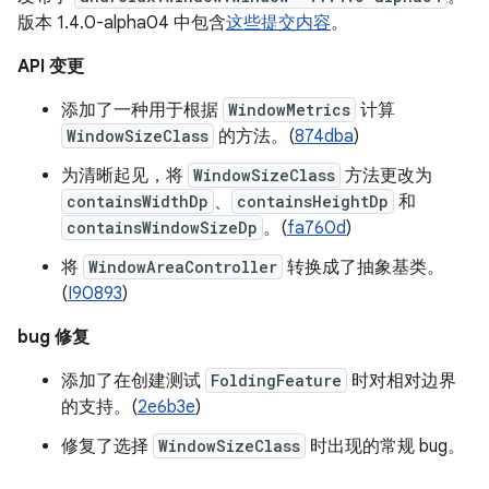
版本 1.4.0-alpha04 中包含
这些提交内容
。
API 变更
添加了一种用于根据
WindowMetrics
计算
WindowSizeClass
的方法。(
874dba
)
为清晰起见，将
WindowSizeClass
方法更改为
containsWidthDp
、
containsHeightDp
和
containsWindowSizeDp
。(
fa760d
)
将
WindowAreaController
转换成了抽象基类。
(
I90893
)
bug 修复
添加了在创建测试
FoldingFeature
时对相对边界
的支持。(
2e6b3e
)
修复了选择
WindowSizeClass
时出现的常规 bug。