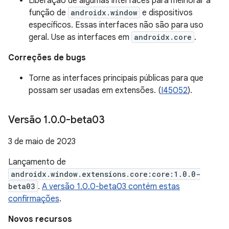
Liberação de algumas interfaces para melhorar a
função de
androidx.window
e dispositivos
específicos. Essas interfaces não são para uso
geral. Use as interfaces em
androidx.core
.
Correções de bugs
Torne as interfaces principais públicas para que
possam ser usadas em extensões. (
I45052
).
Versão 1
.
0
.
0-beta03
3 de maio de 2023
Lançamento de
androidx.window.extensions.core:core:1.0.0-
beta03
.
A versão 1.0.0-beta03 contém estas
confirmações
.
Novos recursos