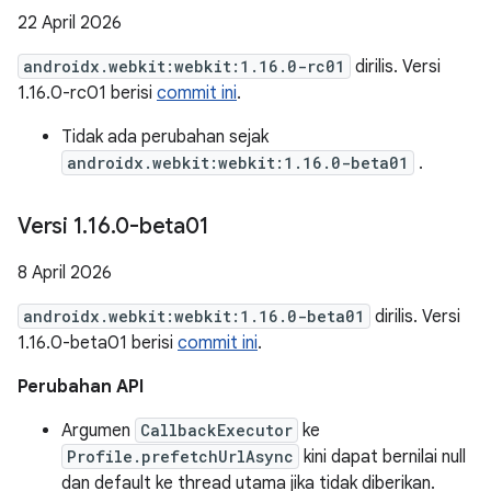
22 April 2026
androidx.webkit:webkit:1.16.0-rc01
dirilis. Versi
1.16.0-rc01 berisi
commit ini
.
Tidak ada perubahan sejak
androidx.webkit:webkit:1.16.0-beta01
.
Versi 1
.
16
.
0-beta01
8 April 2026
androidx.webkit:webkit:1.16.0-beta01
dirilis. Versi
1.16.0-beta01 berisi
commit ini
.
Perubahan API
Argumen
CallbackExecutor
ke
Profile.prefetchUrlAsync
kini dapat bernilai null
dan default ke thread utama jika tidak diberikan.