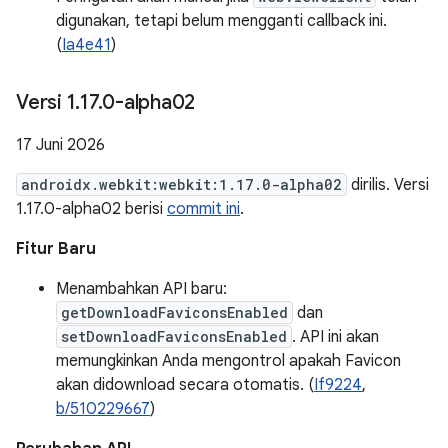
digunakan, tetapi belum mengganti callback ini.
(
Ia4e41
)
Versi 1
.
17
.
0-alpha02
17 Juni 2026
androidx.webkit:webkit:1.17.0-alpha02
dirilis. Versi
1.17.0-alpha02 berisi
commit ini
.
Fitur Baru
Menambahkan API baru:
getDownloadFaviconsEnabled
dan
setDownloadFaviconsEnabled
. API ini akan
memungkinkan Anda mengontrol apakah Favicon
akan didownload secara otomatis. (
If9224
,
b/510229667
)