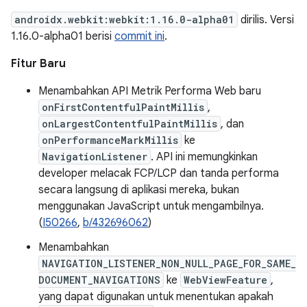
androidx.webkit:webkit:1.16.0-alpha01
dirilis. Versi
1.16.0-alpha01 berisi
commit ini
.
Fitur Baru
Menambahkan API Metrik Performa Web baru
onFirstContentfulPaintMillis
,
onLargestContentfulPaintMillis
, dan
onPerformanceMarkMillis
ke
NavigationListener
. API ini memungkinkan
developer melacak FCP/LCP dan tanda performa
secara langsung di aplikasi mereka, bukan
menggunakan JavaScript untuk mengambilnya.
(
I50266
,
b/432696062
)
Menambahkan
NAVIGATION_LISTENER_NON_NULL_PAGE_FOR_SAME_
DOCUMENT_NAVIGATIONS
ke
WebViewFeature
,
yang dapat digunakan untuk menentukan apakah