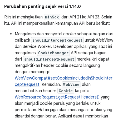
Perubahan penting sejak versi 1.14.0
Rilis ini meningkatkan
minSdk
dari API 21 ke API 23. Selain
itu, API ini memperkenalkan kemampuan API baru berikut:
Mengakses dan menyetel cookie sebagai bagian dari
callback
shouldInterceptRequest
untuk WebView
dan Service Worker. Developer aplikasi yang saat ini
mengakses
CookieManager
API sebagai bagian
dari
shouldInterceptRequest
mereka kini dapat
mengaktifkan header cookie secara langsung
dengan memanggil
WebViewCompat#setCookiesIncludedInShouldInter
ceptRequest
. Kemudian,
WebView
akan
menambahkan header
Cookie
ke peta
WebResourceRequest.getRequestHeaders()
yang
akan menjadi cookie persis yang berlaku untuk
permintaan. Hal ini juga akan menangani cookie yang
dipartisi dengan benar. Aplikasi dapat memberikan