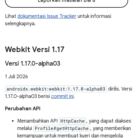
Laporkan masalah baru
Lihat
dokumentasi Issue Tracker
untuk informasi
selengkapnya.
Webkit Versi 1
.
17
Versi 1
.
17
.
0-alpha03
1 Juli 2026
androidx.webkit:webkit:1.17.0-alpha03
dirilis. Versi
1.17.0-alpha03 berisi
commit ini
.
Perubahan API
Menambahkan API
HttpCache
, yang dapat diakses
melalui
Profile#getHttpCache
, yang memberikan
kemampuan untuk membuat kueri dan mengelola