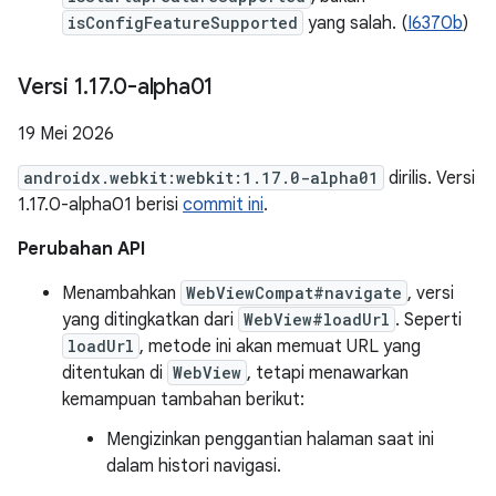
isConfigFeatureSupported
yang salah. (
I6370b
)
Versi 1
.
17
.
0-alpha01
19 Mei 2026
androidx.webkit:webkit:1.17.0-alpha01
dirilis. Versi
1.17.0-alpha01 berisi
commit ini
.
Perubahan API
Menambahkan
WebViewCompat#navigate
, versi
yang ditingkatkan dari
WebView#loadUrl
. Seperti
loadUrl
, metode ini akan memuat URL yang
ditentukan di
WebView
, tetapi menawarkan
kemampuan tambahan berikut:
Mengizinkan penggantian halaman saat ini
dalam histori navigasi.