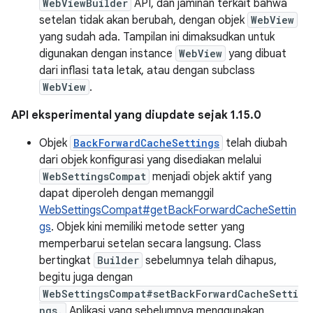
WebViewBuilder
API, dan jaminan terkait bahwa
setelan tidak akan berubah, dengan objek
WebView
yang sudah ada. Tampilan ini dimaksudkan untuk
digunakan dengan instance
WebView
yang dibuat
dari inflasi tata letak, atau dengan subclass
WebView
.
API eksperimental yang diupdate sejak 1.15.0
Objek
BackForwardCacheSettings
telah diubah
dari objek konfigurasi yang disediakan melalui
WebSettingsCompat
menjadi objek aktif yang
dapat diperoleh dengan memanggil
WebSettingsCompat#getBackForwardCacheSettin
gs
. Objek kini memiliki metode setter yang
memperbarui setelan secara langsung. Class
bertingkat
Builder
sebelumnya telah dihapus,
begitu juga dengan
WebSettingsCompat#setBackForwardCacheSetti
ngs.
Aplikasi yang sebelumnya menggunakan