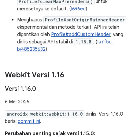
Profile#clearMaxPrerenders()
untuk
meresetnya ke default. (
I696ed
)
Menghapus
Profile#setOriginMatchedHeader
eksperimental dan metode terkait. API ini telah
digantikan oleh
Profile#addCustomHeader
, yang
dirilis sebagai API stabil di
1.15.0
. (
Ia7f5c
,
b/485235632
)
Webkit Versi 1
.
16
Versi 1
.
16
.
0
6 Mei 2026
androidx.webkit:webkit:1.16.0
dirilis. Versi 1.16.0
berisi
commit ini
.
Perubahan penting sejak versi 1.15.0: