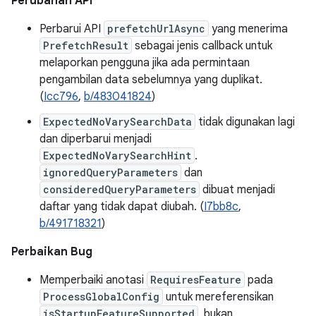
Perubahan API
Perbarui API
prefetchUrlAsync
yang menerima
PrefetchResult
sebagai jenis callback untuk
melaporkan pengguna jika ada permintaan
pengambilan data sebelumnya yang duplikat.
(
Icc796
,
b/483041824
)
ExpectedNoVarySearchData
tidak digunakan lagi
dan diperbarui menjadi
ExpectedNoVarySearchHint
.
ignoredQueryParameters
dan
consideredQueryParameters
dibuat menjadi
daftar yang tidak dapat diubah. (
I7bb8c
,
b/491718321
)
Perbaikan Bug
Memperbaiki anotasi
RequiresFeature
pada
ProcessGlobalConfig
untuk mereferensikan
isStartupFeatureSupported
, bukan