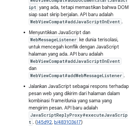
WebViewCompat#addDocumentStartJavaScr
ipt
yang ada, tetapi memastikan bahwa DOM
siap saat skrip berjalan. API baru adalah
WebViewCompat#addJavaScriptOnEvent
.
Menyuntikkan JavaScript dan
WebMessageListener
ke dunia terisolasi,
untuk mencegah konflik dengan JavaScript
halaman yang ada. API baru adalah
WebViewCompat#addJavaScriptOnEvent
dan
WebViewCompat#addWebMessageListener
.
Jalankan JavaScript sebagai respons terhadap
pesan web yang dikirim dari halaman dalam
kombinasi frame/dunia yang sama yang
mengirim pesan. API baru adalah
JavaScriptReplyProxy#executeJavaScrip
t
. (
I45d92
,
b/483103617
)