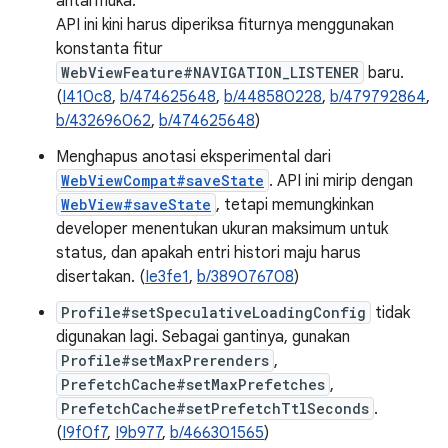
antarmuka.
API ini kini harus diperiksa fiturnya menggunakan
konstanta fitur
WebViewFeature#NAVIGATION_LISTENER
baru.
(
I410c8
,
b/474625648
,
b/448580228
,
b/479792864
,
b/432696062
,
b/474625648
)
Menghapus anotasi eksperimental dari
WebViewCompat#saveState
. API ini mirip dengan
WebView#saveState
, tetapi memungkinkan
developer menentukan ukuran maksimum untuk
status, dan apakah entri histori maju harus
disertakan. (
Ie3fe1
,
b/389076708
)
Profile#setSpeculativeLoadingConfig
tidak
digunakan lagi. Sebagai gantinya, gunakan
Profile#setMaxPrerenders
,
PrefetchCache#setMaxPrefetches
,
PrefetchCache#setPrefetchTtlSeconds
.
(
I9f0f7
,
I9b977
,
b/466301565
)