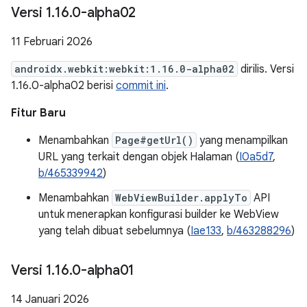
Versi 1
.
16
.
0-alpha02
11 Februari 2026
androidx.webkit:webkit:1.16.0-alpha02
dirilis. Versi
1.16.0-alpha02 berisi
commit ini
.
Fitur Baru
Menambahkan
Page#getUrl()
yang menampilkan
URL yang terkait dengan objek Halaman (
I0a5d7
,
b/465339942
)
Menambahkan
WebViewBuilder.applyTo
API
untuk menerapkan konfigurasi builder ke WebView
yang telah dibuat sebelumnya (
Iae133
,
b/463288296
)
Versi 1
.
16
.
0-alpha01
14 Januari 2026