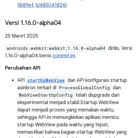
(
Ib89ef
,
b/483041824
)
Versi 1
.
16
.
0-alpha04
25 Maret 2025
androidx.webkit:webkit:1.16.0-alpha04
dirilis. Versi
1.16.0-alpha04 berisi
commit ini
.
Perubahan API
API
startUpWebView
dan API konfigurasi startup
asinkron terkait di
ProcessGlobalConfig
dan
WebViewStartUpConfig
telah diupgrade dari
eksperimental menjadi stabil.Startup WebView
dapat menjadi proses yang memakan waktu,
sehingga API ini memungkinkan aplikasi memicu
startup WebView pada waktu yang tepat,
memastikan bahwa bagian startup WebView yang