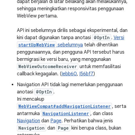
dapat berjalan di latar belakang akan melakukannya,
sehingga meningkatkan responsivitas penggunaan
WebView pertama.
API ini sebelumnya dirilis sebagai eksperimental, dan
kini dapat digunakan tanpa anotasi
@OptIn
.
Versi
startUpWebView
sebelumnya
telah dihentikan
penggunaannya, dan pengguna API tersebut harus
bermigrasi ke versi baru, yang menggunakan
WebViewOutcomeReceiver
untuk memfasilitasi
callback kegagalan. (
Iebb60
,
I56bf7
)
Navigation API tidak lagi memerlukan penggunaan
anotasi
@OptIn
.
Ini mencakup
WebViewCompat#addNavigationListener
, serta
antarmuka
NavigationListener
, dan class
Navigation
dan
Page
. Perhatikan bahwa jenis
Navigation
dan
Page
kini berupa class, bukan