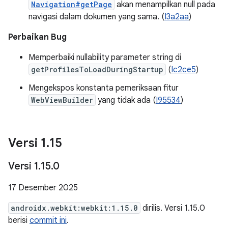
Navigation#getPage
akan menampilkan null pada
navigasi dalam dokumen yang sama. (
I3a2aa
)
Perbaikan Bug
Memperbaiki nullability parameter string di
getProfilesToLoadDuringStartup
(
Ic2ce5
)
Mengekspos konstanta pemeriksaan fitur
WebViewBuilder
yang tidak ada (
I95534
)
Versi 1
.
15
Versi 1
.
15
.
0
17 Desember 2025
androidx.webkit:webkit:1.15.0
dirilis. Versi 1.15.0
berisi
commit ini
.