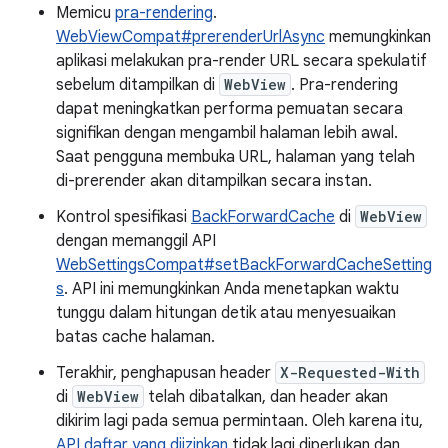
Memicu
pra-rendering
.
WebViewCompat#prerenderUrlAsync
memungkinkan
aplikasi melakukan pra-render URL secara spekulatif
sebelum ditampilkan di
WebView
. Pra-rendering
dapat meningkatkan performa pemuatan secara
signifikan dengan mengambil halaman lebih awal.
Saat pengguna membuka URL, halaman yang telah
di-prerender akan ditampilkan secara instan.
Kontrol spesifikasi
BackForwardCache
di
WebView
dengan memanggil API
WebSettingsCompat#setBackForwardCacheSetting
s
. API ini memungkinkan Anda menetapkan waktu
tunggu dalam hitungan detik atau menyesuaikan
batas cache halaman.
Terakhir, penghapusan header
X-Requested-With
di
WebView
telah dibatalkan, dan header akan
dikirim lagi pada semua permintaan. Oleh karena itu,
API daftar yang diizinkan
tidak lagi diperlukan dan