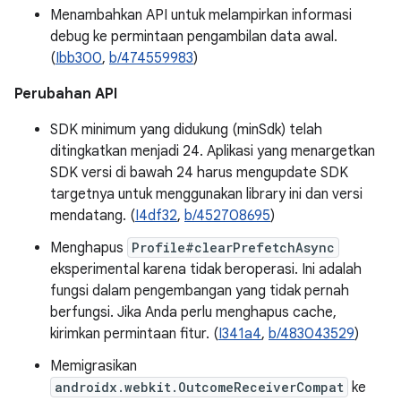
Menambahkan API untuk melampirkan informasi
debug ke permintaan pengambilan data awal.
(
Ibb300
,
b/474559983
)
Perubahan API
SDK minimum yang didukung (minSdk) telah
ditingkatkan menjadi 24. Aplikasi yang menargetkan
SDK versi di bawah 24 harus mengupdate SDK
targetnya untuk menggunakan library ini dan versi
mendatang. (
I4df32
,
b/452708695
)
Menghapus
Profile#clearPrefetchAsync
eksperimental karena tidak beroperasi. Ini adalah
fungsi dalam pengembangan yang tidak pernah
berfungsi. Jika Anda perlu menghapus cache,
kirimkan permintaan fitur. (
I341a4
,
b/483043529
)
Memigrasikan
androidx.webkit.OutcomeReceiverCompat
ke