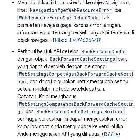
Menambahkan informasi error ke objek Navigation,
lihat
Navigation#getWebResourceError
dan
WebResourceError#getDebugCode.
Jika
pemuatan navigasi gagal karena error jaringan,
informasi error tentang penyebabnya kini tersedia di
objek navigasi. (
I18bdc
,
b/474625648
)
Perbarui bentuk API setelan
BackForwardCache
dengan objek
BackForwardCacheSettings
baru
yang dapat diperoleh dengan memanggil
WebSettingsCompat#getBackForwardCacheSetti
ngs
, dan dapat digunakan untuk mengubah setiap
setelan melalui metode setel/dapatkan.
Catatan: Kami menghapus
WebSetingsCompat#setBackForwardCacheSettin
gs
dan
BackForwardCacheSettings.Builder
,
sehingga perubahan ini dapat menyebabkan error
kompilasi saat Anda mengupdate ke versi ini jika
Anda menggunakan API yang dihapus. (
I377f4
)