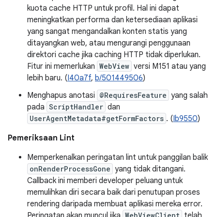
kuota cache HTTP untuk profil. Hal ini dapat
meningkatkan performa dan ketersediaan aplikasi
yang sangat mengandalkan konten statis yang
ditayangkan web, atau mengurangi penggunaan
direktori cache jika caching HTTP tidak diperlukan.
Fitur ini memerlukan
WebView
versi M151 atau yang
lebih baru. (
I40a7f
,
b/501449506
)
Menghapus anotasi
@RequiresFeature
yang salah
pada
ScriptHandler
dan
UserAgentMetadata#getFormFactors
. (
Ib9550
)
Pemeriksaan Lint
Memperkenalkan peringatan lint untuk panggilan balik
onRenderProcessGone
yang tidak ditangani.
Callback ini memberi developer peluang untuk
memulihkan diri secara baik dari penutupan proses
rendering daripada membuat aplikasi mereka error.
Peringatan akan muncul jika
WebViewClient
telah