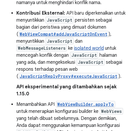
namanya untuk menghindari konflik nama.
Kontribusi Eksternal:
API baru diperkenalkan untuk
menyuntikkan
JavaScript
persisten sebagai
bagian dari peristiwa yang dimuat dokumen
(
WebViewCompat#addJavaScriptOnEvent
),
menyuntikkan
JavaScript
dan
WebMessageListeners
ke
isolated world
untuk
mencegah konflik dengan
JavaScript
halaman
yang ada, dan mengeksekusi
JavaScript
sebagai
respons terhadap pesan web
(
JavaScriptReplyProxy#executeJavaScript
).
API eksperimental yang ditambahkan sejak
1.15.0
Menambahkan API
WebViewBuilder.applyTo
untuk menerapkan konfigurasi builder ke
WebViews
yang telah dibuat sebelumnya. Dengan demikian,
Anda dapat menggunakan kemampuan konfigurasi