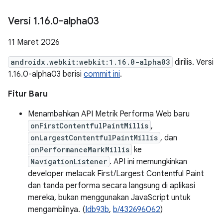
Versi 1
.
16
.
0-alpha03
11 Maret 2026
androidx.webkit:webkit:1.16.0-alpha03
dirilis. Versi
1.16.0-alpha03 berisi
commit ini
.
Fitur Baru
Menambahkan API Metrik Performa Web baru
onFirstContentfulPaintMillis
,
onLargestContentfulPaintMillis
, dan
onPerformanceMarkMillis
ke
NavigationListener
. API ini memungkinkan
developer melacak First/Largest Contentful Paint
dan tanda performa secara langsung di aplikasi
mereka, bukan menggunakan JavaScript untuk
mengambilnya. (
Idb93b
,
b/432696062
)