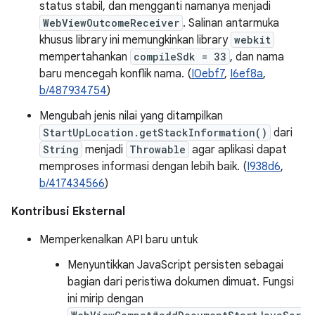
status stabil, dan mengganti namanya menjadi
WebViewOutcomeReceiver
. Salinan antarmuka
khusus library ini memungkinkan library
webkit
mempertahankan
compileSdk = 33
, dan nama
baru mencegah konflik nama. (
I0ebf7
,
I6ef8a
,
b/487934754
)
Mengubah jenis nilai yang ditampilkan
StartUpLocation.getStackInformation()
dari
String
menjadi
Throwable
agar aplikasi dapat
memproses informasi dengan lebih baik. (
I938d6
,
b/417434566
)
Kontribusi Eksternal
Memperkenalkan API baru untuk
Menyuntikkan JavaScript persisten sebagai
bagian dari peristiwa dokumen dimuat. Fungsi
ini mirip dengan