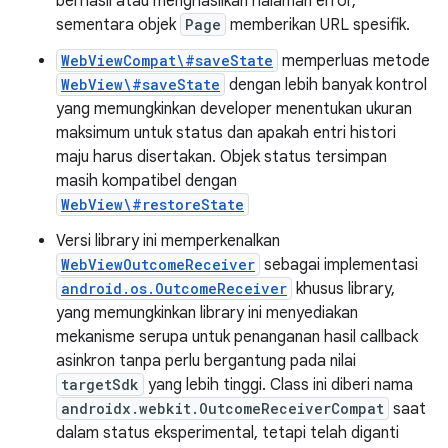
berhasil atau menghasilkan halaman error,
sementara objek
Page
memberikan URL spesifik.
WebViewCompat\#saveState
memperluas metode
WebView\#saveState
dengan lebih banyak kontrol
yang memungkinkan developer menentukan ukuran
maksimum untuk status dan apakah entri histori
maju harus disertakan. Objek status tersimpan
masih kompatibel dengan
WebView\#restoreState
Versi library ini memperkenalkan
WebViewOutcomeReceiver
sebagai implementasi
android.os.OutcomeReceiver
khusus library,
yang memungkinkan library ini menyediakan
mekanisme serupa untuk penanganan hasil callback
asinkron tanpa perlu bergantung pada nilai
targetSdk
yang lebih tinggi. Class ini diberi nama
androidx.webkit.OutcomeReceiverCompat
saat
dalam status eksperimental, tetapi telah diganti