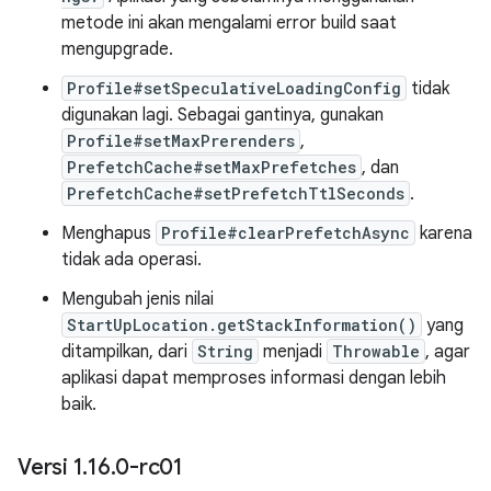
metode ini akan mengalami error build saat
mengupgrade.
Profile#setSpeculativeLoadingConfig
tidak
digunakan lagi. Sebagai gantinya, gunakan
Profile#setMaxPrerenders
,
PrefetchCache#setMaxPrefetches
, dan
PrefetchCache#setPrefetchTtlSeconds
.
Menghapus
Profile#clearPrefetchAsync
karena
tidak ada operasi.
Mengubah jenis nilai
StartUpLocation.getStackInformation()
yang
ditampilkan, dari
String
menjadi
Throwable
, agar
aplikasi dapat memproses informasi dengan lebih
baik.
Versi 1
.
16
.
0-rc01