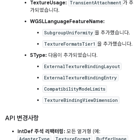
TextureUsage:
TransientAttachment
가 추
가되었습니다.
WGSLLanguageFeatureName:
SubgroupUniformity
을 추가했습니다.
TextureFormatsTier1
을 추가했습니다.
SType:
다음이 추가되었습니다.
ExternalTextureBindingLayout
ExternalTextureBindingEntry
CompatibilityModeLimits
TextureBindingViewDimension
API 변경사항
IntDef 주석 리팩터링:
모든 열거형 (예:
AdapterType
,
TextureFormat
,
BufferUsage
,