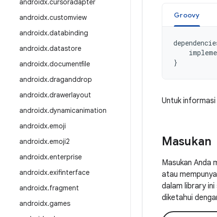
androidx
.
cursoradapter
Groovy
androidx
.
customview
androidx
.
databinding
dependencie
androidx
.
datastore
impleme
}
androidx
.
documentfile
androidx
.
draganddrop
androidx
.
drawerlayout
Untuk informasi
androidx
.
dynamicanimation
androidx
.
emoji
Masukan
androidx
.
emoji2
androidx
.
enterprise
Masukan Anda m
androidx
.
exifinterface
atau mempunyai 
dalam library i
androidx
.
fragment
diketahui denga
androidx
.
games