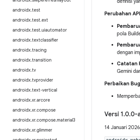
androidx
.
swiperefreshlayout
definisi ya
androidx
.
test
Perubahan AP
androidx
.
test
.
ext
Pembarua
androidx
.
test
.
uiautomator
pola Buil
androidx
.
textclassifier
Pembaru
androidx
.
tracing
dengan im
androidx
.
transition
Catatan 
androidx
.
tv
Gemini dan
androidx
.
tvprovider
Perbaikan Bu
androidx
.
text-vertical
Memperbaik
androidx
.
xr
.
arcore
androidx
.
xr
.
compose
Versi 1
.
0
.
0-
androidx
.
xr
.
compose
.
material3
14 Januari 2026
androidx
.
xr
.
glimmer
androidx.web