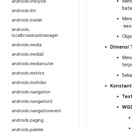
Men
androidx
.
lifecycle
bata
androidx
.
lint
Menc
androidx
.
loader
max
androidx
.
localbroadcastmanager
Obje
androidx
.
media
Dimensi 
androidx
.
media3
Men
androidx
.
mediarouter
terp
androidx
.
metrics
Seka
androidx
.
multidex
Konstant
androidx
.
navigation
Tex
androidx
.
navigation3
WGS
androidx
.
navigationevent
androidx
.
paging
androidx
.
palette