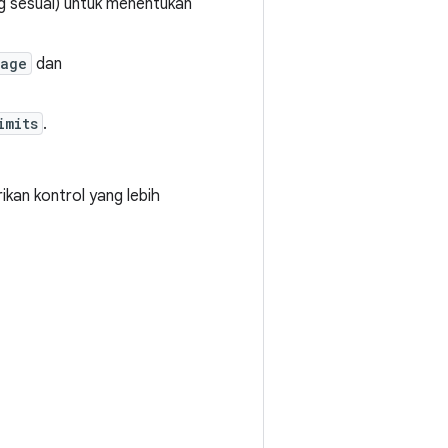
 sesuai) untuk menentukan
tage
dan
imits
.
kan kontrol yang lebih