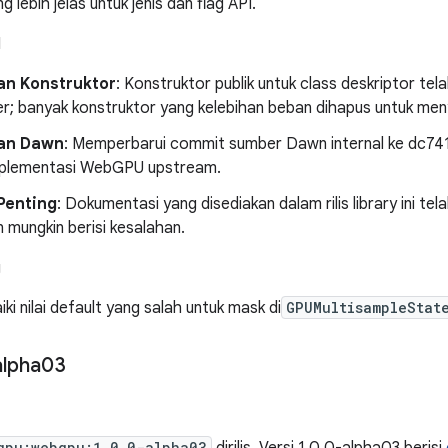
ng lebih jelas untuk jenis dan flag API.
I
n Konstruktor
: Konstruktor publik untuk class deskriptor te
der; banyak konstruktor yang kelebihan beban dihapus untuk me
an Dawn
: Memperbarui commit sumber Dawn internal ke dc741
plementasi WebGPU upstream.
Penting
: Dokumentasi yang disediakan dalam rilis library ini 
 mungkin berisi kesalahan.
g
i nilai default yang salah untuk mask di
GPUMultisampleStat
alpha03
gpu:webgpu:1.0.0-alpha03