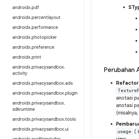
STy
androidx
.
pdf
androidx
.
percentlayout
androidx
.
performance
androidx
.
photopicker
androidx
.
preference
androidx
.
print
androidx
.
privacysandbox
.
Perubahan 
activity
Refactor
androidx
.
privacysandbox
.
ads
Texture
androidx
.
privacysandbox
.
plugin
anotasi pu
androidx
.
privacysandbox
.
anotasi pa
sdkruntime
(misalnya
androidx
.
privacysandbox
.
tools
Pembarua
androidx
.
privacysandbox
.
ui
usage
(