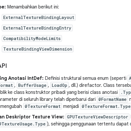
pe:
Menambahkan berikut ini:
ExternalTextureBindingLayout
ExternalTextureBindingEntry
CompatibilityModeLimits
TextureBindingViewDimension
API
ing Anotasi IntDef:
Definisi struktural semua enum (seperti
Format
,
BufferUsage
,
LoadOp
, dll.) direfactor. Class terseb
blik ke class konstruktor pribadi yang berisi class anotasi
.Typ
rameter di seluruh library telah diperbarui dari
@FormatName
m
, mengubah
@TextureFormat
menjadi
@TextureFormat.Type
n Deskriptor Texture View:
GPUTextureViewDescriptor
@TextureUsage.Type
), sehingga penggunaan tertentu dapat d