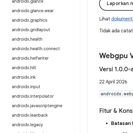
androidx
.
glance
Laporkan 
androidx
.
glance
.
wear
Lihat
dokumenta
androidx
.
graphics
androidx
.
gridlayout
Tidak ada catatan
androidx
.
health
androidx
.
health
.
connect
Webgpu V
androidx
.
heifwriter
androidx
.
hilt
Versi 1
.
0
.
0-
androidx
.
ink
22 April 2026
androidx
.
input
androidx.web
androidx
.
interpolator
androidx
.
javascriptengine
Fitur & Kon
androidx
.
leanback
Batasan 
androidx
.
legacy