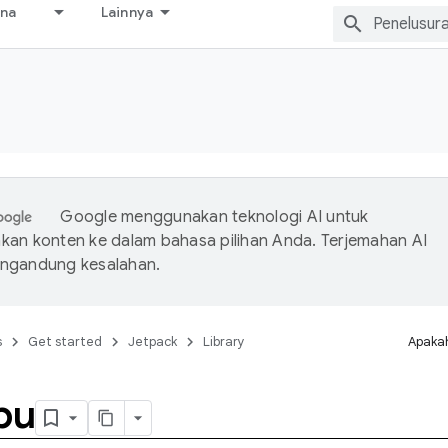
ana
Lainnya
Google menggunakan teknologi AI untuk
an konten ke dalam bahasa pilihan Anda. Terjemahan AI
ngandung kesalahan.
s
Get started
Jetpack
Library
Apakah
pu