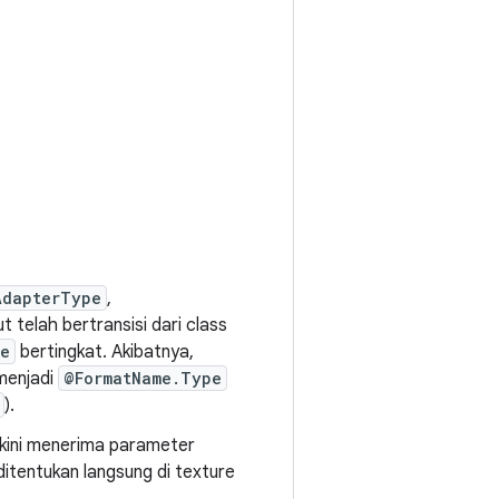
AdapterType
,
ut telah bertransisi dari class
e
bertingkat. Akibatnya,
enjadi
@FormatName.Type
).
kini menerima parameter
itentukan langsung di texture