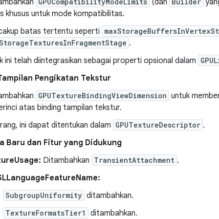
ambahkan
GPUCompatibilityModeLimits
(dan
Builder
yang
s khusus untuk mode kompatibilitas.
akup batas tertentu seperti
maxStorageBuffersInVertexS
StorageTexturesInFragmentStage
.
k ini telah diintegrasikan sebagai properti opsional dalam
GPUL
Tampilan Pengikatan Tekstur
ambahkan
GPUTextureBindingViewDimension
untuk memberi
erinci atas binding tampilan tekstur.
rang, ini dapat ditentukan dalam
GPUTextureDescriptor
.
a Baru dan Fitur yang Didukung
tureUsage:
Ditambahkan
TransientAttachment
.
LLanguageFeatureName:
SubgroupUniformity
ditambahkan.
TextureFormatsTier1
ditambahkan.