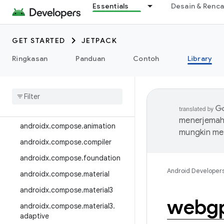
Essentials
Desain & Renc
androidx.camera.media3
androidx.camera.viewfinder
GET STARTED
JETPACK
androidx.car
Ringkasan
Panduan
Contoh
Library
androidx.car.app
androidx
.
cardview
androidx
.
collection
androidx
.
compose
menerjemahk
androidx
.
compose
.
animation
mungkin me
androidx
.
compose
.
compiler
androidx
.
compose
.
foundation
Android Developer
androidx
.
compose
.
material
androidx
.
compose
.
material3
webg
androidx
.
compose
.
material3
.
adaptive