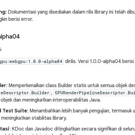
ng:
Dokumentasi yang disediakan dalam rilis library ini telah 
in berisi error.
alpha04
6
gpu:webgpu:1.0.0-alpha04
dirilis. Versi 1.0.0-alpha04 berisi
der
: Memperkenalkan class Builder statis untuk semua objek des
ceDescriptor.Builder
,
GPURenderPipelineDescriptor.Bu
 objek dan meningkatkan interoperabilitas Java.
 Test Suite
: Menambahkan lebih banyak pengujian, termasuk u
 meningkatkan stabilitas library.
tasi
: KDoc dan Javadoc ditingkatkan secara signifikan di selur