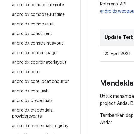
Referensi API
androidx
.
compose
.
remote
androidx.webgp
androidx
.
compose
.
runtime
androidx
.
compose
.
ui
androidx
.
concurrent
Update Terb
androidx
.
constraintlayout
androidx
.
contentpager
22 April 2026
androidx
.
coordinatorlayout
androidx
.
core
androidx
.
core
.
locationbutton
Mendekla
androidx
.
core
.
uwb
Untuk menambah
androidx
.
credentials
project Anda. 
androidx
.
credentials
.
Tambahkan depen
providerevents
Anda:
androidx
.
credentials
.
registry