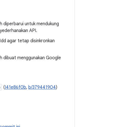
lah diperbarui untuk mendukung
nyederhanakan API.
dd agar tetap disinkronkan
telah dibuat menggunakan Google
e
(
I41e86f0b
,
b/379441904
)