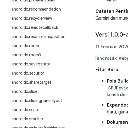
view.
androidx
.
profileinstaller
androidx
.
recommendation
Catatan Penti
Gemini dan mungk
androidx
.
recyclerview
androidx
.
remotecallback
Versi 1
.
0
.
0-
androidx
.
resourceinspection
androidx
.
room
11 Februari 202
androidx
.
room3
androidx.web
androidx
.
savedstate
Fitur Baru
androidx
.
security
Pola Buil
androidx
.
sharetarget
GPUDevi
androidx
.
slice
konstruksi
androidx
.
slidingpanelayout
Expanded
androidx
.
sqlite
baru, guna
androidx
.
startup
Dokumen