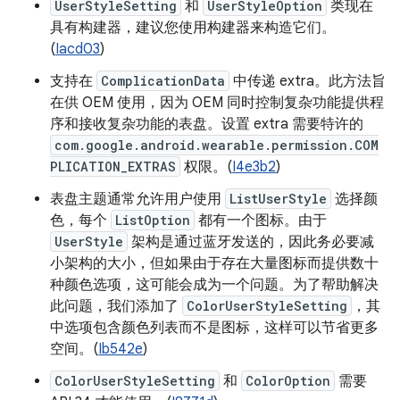
UserStyleSetting
和
UserStyleOption
类现在
具有构建器，建议您使用构建器来构造它们。
(
Iacd03
)
支持在
ComplicationData
中传递 extra。此方法旨
在供 OEM 使用，因为 OEM 同时控制复杂功能提供程
序和接收复杂功能的表盘。设置 extra 需要特许的
com.google.android.wearable.permission.COM
PLICATION_EXTRAS
权限。(
I4e3b2
)
表盘主题通常允许用户使用
ListUserStyle
选择颜
色，每个
ListOption
都有一个图标。由于
UserStyle
架构是通过蓝牙发送的，因此务必要减
小架构的大小，但如果由于存在大量图标而提供数十
种颜色选项，这可能会成为一个问题。为了帮助解决
此问题，我们添加了
ColorUserStyleSetting
，其
中选项包含颜色列表而不是图标，这样可以节省更多
空间。(
Ib542e
)
ColorUserStyleSetting
和
ColorOption
需要