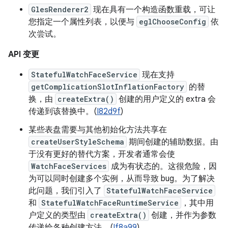
GlesRenderer2
现在具有一个构造函数重载，可让
您指定一个属性列表，以便与
eglChooseConfig
依
次尝试。
API 变更
StatefulWatchFaceService
现在支持
getComplicationSlotInflationFactory
的替
换，由
createExtra()
创建的用户定义的 extra 会
传递到该替换中。(
I82d9f
)
某些表盘需要与其他初始化方法共享在
createUserStyleSchema
期间创建的辅助数据。由
于没有更好的替代方案，开发者通常会使
WatchFaceServices
成为有状态的。这很危险，因
为可以同时创建多个实例，从而导致 bug。为了解决
此问题，我们引入了
StatefulWatchFaceService
和
StatefulWatchFaceRuntimeService
，其中用
户定义的类型由
createExtra()
创建，并作为参数
传递给各种创建方法。(
If8a99
)