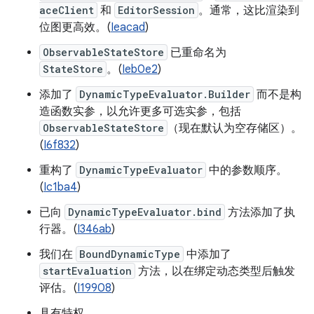
aceClient
和
EditorSession
。通常，这比渲染到
位图更高效。(
Ieacad
)
ObservableStateStore
已重命名为
StateStore
。(
Ieb0e2
)
添加了
DynamicTypeEvaluator.Builder
而不是构
造函数实参，以允许更多可选实参，包括
ObservableStateStore
（现在默认为空存储区）。
(
I6f832
)
重构了
DynamicTypeEvaluator
中的参数顺序。
(
Ic1ba4
)
已向
DynamicTypeEvaluator.bind
方法添加了执
行器。(
I346ab
)
我们在
BoundDynamicType
中添加了
startEvaluation
方法，以在绑定动态类型后触发
评估。(
I19908
)
具有特权