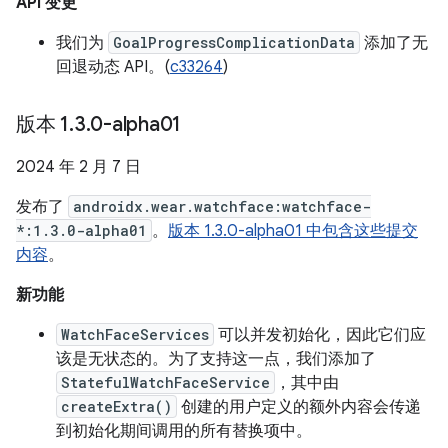
API 变更
我们为
GoalProgressComplicationData
添加了无
回退动态 API。(
c33264
)
版本 1
.
3
.
0-alpha01
2024 年 2 月 7 日
发布了
androidx.wear.watchface:watchface-
*:1.3.0-alpha01
。
版本 1.3.0-alpha01 中包含这些提交
内容
。
新功能
WatchFaceServices
可以并发初始化，因此它们应
该是无状态的。为了支持这一点，我们添加了
StatefulWatchFaceService
，其中由
createExtra()
创建的用户定义的额外内容会传递
到初始化期间调用的所有替换项中。