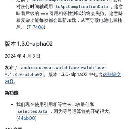
对任何时间轴调用
toApiComplicationData
，这意
味着后续的 === 引用相等性测试始终会失败。这意味
着复杂功能每帧都会重新加载，从而导致电池电量耗
尽。 (
717406
)
版本 1
.
3
.
0-alpha02
2024 年 4 月 3 日
发布了
androidx.wear.watchface:watchface-
*:1.3.0-alpha02
。版本 1.3.0-alpha02 中包含
这些提交
内容
。
新功能
我们现在使用引用相等性来比较最佳和
selectedData
，因为等号运算符的开销很大。
(
446b00
)