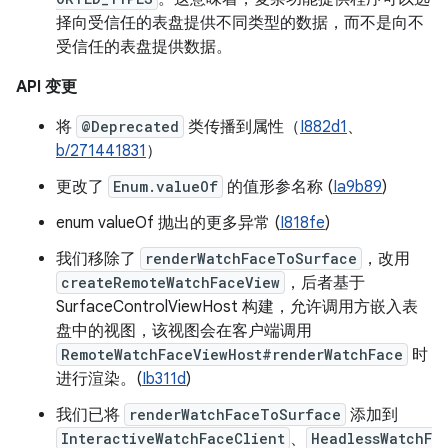
择向受信任的表盘提供不同类型的数据，而不是向不
受信任的表盘提供数据。
API 变更
将
@Deprecated
类传播到属性（
I882d1
、
b/271441831
）
更改了
Enum.valueOf
的值形参名称 (
Ia9b89
)
enum valueOf 抛出的更多异常 (
I818fe
)
我们移除了
renderWatchFaceToSurface
，改用
createRemoteWatchFaceView
，后者基于
SurfaceControlViewHost 构建，允许调用方嵌入表
盘中的视图，该视图会在客户端调用
RemoteWatchFaceViewHost#renderWatchFace
时
进行渲染。(
Ib311d
)
我们已将
renderWatchFaceToSurface
添加到
InteractiveWatchFaceClient
、
HeadlessWatchF