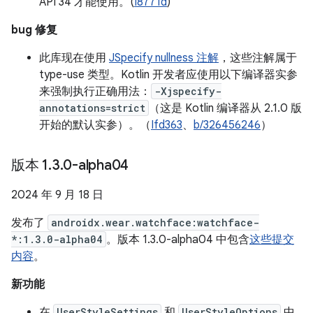
API 34 才能使用。(
I8771d
)
bug 修复
此库现在使用
JSpecify nullness 注解
，这些注解属于
type-use 类型。Kotlin 开发者应使用以下编译器实参
来强制执行正确用法：
-Xjspecify-
annotations=strict
（这是 Kotlin 编译器从 2.1.0 版
开始的默认实参）。（
Ifd363
、
b/326456246
）
版本 1
.
3
.
0-alpha04
2024 年 9 月 18 日
发布了
androidx.wear.watchface:watchface-
*:1.3.0-alpha04
。版本 1.3.0-alpha04 中包含
这些提交
内容
。
新功能
在
UserStyleSettings
和
UserStyleOptions
中