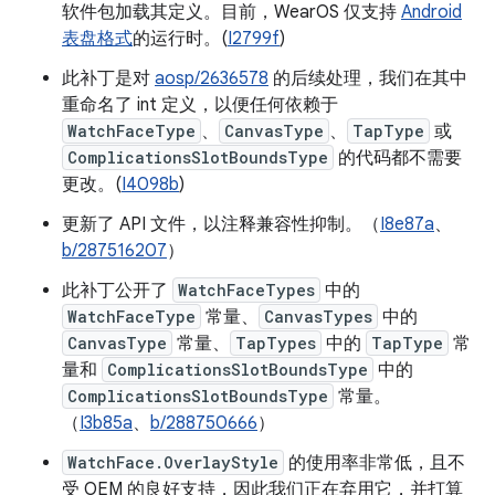
软件包加载其定义。目前，WearOS 仅支持
Android
表盘格式
的运行时。(
I2799f
)
此补丁是对
aosp/2636578
的后续处理，我们在其中
重命名了 int 定义，以便任何依赖于
WatchFaceType
、
CanvasType
、
TapType
或
ComplicationsSlotBoundsType
的代码都不需要
更改。(
I4098b
)
更新了 API 文件，以注释兼容性抑制。（
I8e87a
、
b/287516207
）
此补丁公开了
WatchFaceTypes
中的
WatchFaceType
常量、
CanvasTypes
中的
CanvasType
常量、
TapTypes
中的
TapType
常
量和
ComplicationsSlotBoundsType
中的
ComplicationsSlotBoundsType
常量。
（
I3b85a
、
b/288750666
）
WatchFace.OverlayStyle
的使用率非常低，且不
受 OEM 的良好支持，因此我们正在弃用它，并打算