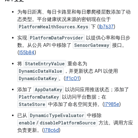
为每日距离、每日卡路里和每日攀爬楼层数添加了动
态类型。平台健康状况来源的密钥现在位于
PlatformHealthSources.Keys
下 (
Ib7637
)
实现
PlatformDataProvider
以提供心率和每日步
数。从公共 API 中移除了
SensorGateway
接口。
(
I55b84
)
将
StateEntryValue
重命名为
DynamicDataValue
，并更新状态 API 以使用
DynamicDataKey
。(
If1c01
)
添加了
AppDataKey
以访问应用推送状态；添加了
PlatformDataKey
以访问平台数据；在
StateStore
中添加了命名空间支持。(
I7985e
)
已从
DynamicTypeEvaluator
中移除
enable
/
disablePlatformSource
方法。调用方应
负责更新。(
I78c6d
)