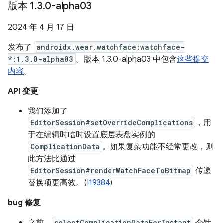
版本 1
.
3
.
0-alpha03
2024 年 4 月 17 日
发布了
androidx.wear.watchface:watchface-
*:1.3.0-alpha03
。版本 1.3.0-alpha03 中包含
这些提交
内容
。
API 变更
我们添加了
EditorSession#setOverrideComplications
，用
于在编辑时临时设置底层表盘实例的
ComplicationData
。如果复杂功能不经常更改，则
此方法比通过
EditorSession#renderWatchFaceToBitmap
传递
替换项更高效。(
I19384
)
bug 修复
之前，
selectComplicationDataForInstant
会针