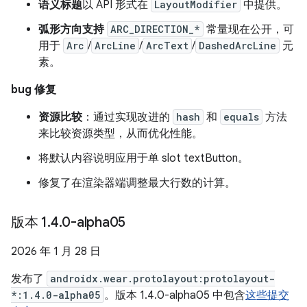
语义标题
以 API 形式在
LayoutModifier
中提供。
弧形方向支持
ARC_DIRECTION_*
常量现在公开，可
用于
Arc
/
ArcLine
/
ArcText
/
DashedArcLine
元
素。
bug 修复
资源比较
：通过实现改进的
hash
和
equals
方法
来比较资源类型，从而优化性能。
将默认内容说明应用于单 slot textButton。
修复了在渲染器端调整最大行数的计算。
版本 1
.
4
.
0-alpha05
2026 年 1 月 28 日
发布了
androidx.wear.protolayout:protolayout-
*:1.4.0-alpha05
。版本 1.4.0-alpha05 中包含
这些提交