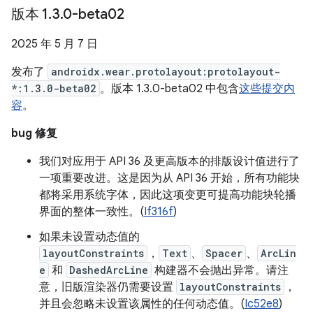
版本 1
.
3
.
0-beta02
2025 年 5 月 7 日
发布了
androidx.wear.protolayout:protolayout-
*:1.3.0-beta02
。版本 1.3.0-beta02 中包含
这些提交内
容
。
bug 修复
我们对应用于 API 36 及更高版本的排版设计值进行了
一项重要改进。这是因为从 API 36 开始，所有功能块
都将采用系统字体，因此这项变更可提高功能块轮播
界面的整体一致性。(
If316f
)
如果未设置动态值的
layoutConstraints
，
Text
、
Spacer
、
ArcLin
e
和
DashedArcLine
构建器不会抛出异常。请注
意，旧版渲染器仍需要设置
layoutConstraints
，
并且会忽略未设置该属性的任何动态值。(
Ic52e8
)