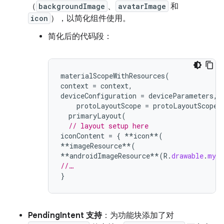
（
backgroundImage
、
avatarImage
和
icon
），以简化组件使用。
简化后的代码段：
materialScopeWithResources
(
context
=
context
,
deviceConfiguration
=
deviceParameters
,
protoLayoutScope
=
protoLayoutScope
)
primaryLayout
(
// layout setup here
iconContent
=
{
**
icon
**
(
**
imageResource
**
(
**
androidImageResource
**
(
R
.
drawable
.
myIc
//…
}
PendingIntent 支持
：为功能块添加了对