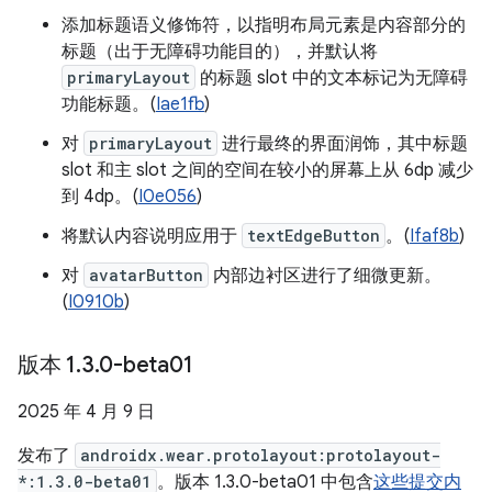
添加标题语义修饰符，以指明布局元素是内容部分的
标题（出于无障碍功能目的），并默认将
primaryLayout
的标题 slot 中的文本标记为无障碍
功能标题。(
Iae1fb
)
对
primaryLayout
进行最终的界面润饰，其中标题
slot 和主 slot 之间的空间在较小的屏幕上从 6dp 减少
到 4dp。(
I0e056
)
将默认内容说明应用于
textEdgeButton
。(
Ifaf8b
)
对
avatarButton
内部边衬区进行了细微更新。
(
I0910b
)
版本 1
.
3
.
0-beta01
2025 年 4 月 9 日
发布了
androidx.wear.protolayout:protolayout-
*:1.3.0-beta01
。版本 1.3.0-beta01 中包含
这些提交内