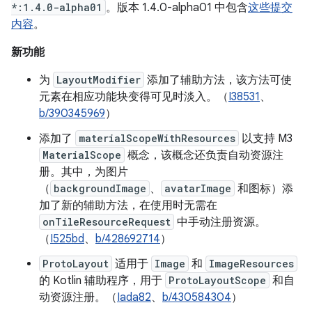
*:1.4.0-alpha01
。版本 1.4.0-alpha01 中包含
这些提交
内容
。
新功能
为
LayoutModifier
添加了辅助方法，该方法可使
元素在相应功能块变得可见时淡入。（
I38531
、
b/390345969
）
添加了
materialScopeWithResources
以支持 M3
MaterialScope
概念，该概念还负责自动资源注
册。其中，为图片
（
backgroundImage
、
avatarImage
和图标）添
加了新的辅助方法，在使用时无需在
onTileResourceRequest
中手动注册资源。
（
I525bd
、
b/428692714
）
ProtoLayout
适用于
Image
和
ImageResources
的 Kotlin 辅助程序，用于
ProtoLayoutScope
和自
动资源注册。（
Iada82
、
b/430584304
）