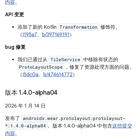
内容
。
API 变更
添加了新的 Kotlin
Transformation
修饰符。
（
I195a7
、
b/397169191
）
bug 修复
我们已通过从
TileService
中移除有状态的
ProtoLayoutScope
，修复了资源处理方面的问题。
（
I5dc0a
、
b/474614772
）
版本 1
.
4
.
0-alpha04
2026 年 1 月 14 日
发布了
androidx.wear.protolayout:protolayout-
*:1.4.0-alpha04
。版本 1.4.0-alpha04 中包含
这些提交
内容
。