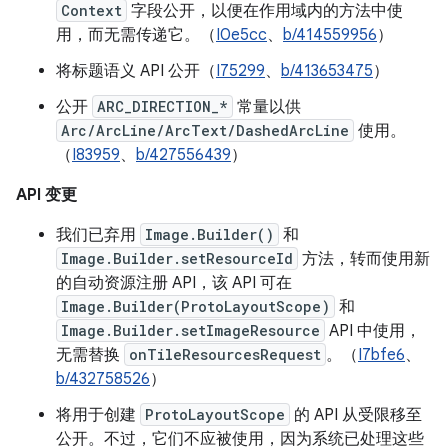
Context
字段公开，以便在作用域内的方法中使
用，而无需传递它。（
I0e5cc
、
b/414559956
）
将标题语义 API 公开（
I75299
、
b/413653475
）
公开
ARC_DIRECTION_*
常量以供
Arc/ArcLine/ArcText/DashedArcLine
使用。
（
I83959
、
b/427556439
）
API 变更
我们已弃用
Image.Builder()
和
Image.Builder.setResourceId
方法，转而使用新
的自动资源注册 API，该 API 可在
Image.Builder(ProtoLayoutScope)
和
Image.Builder.setImageResource
API 中使用，
无需替换
onTileResourcesRequest
。（
I7bfe6
、
b/432758526
）
将用于创建
ProtoLayoutScope
的 API 从受限移至
公开。不过，它们不应被使用，因为系统已处理这些