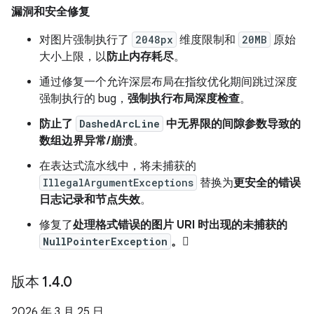
漏洞和安全修复
对图片强制执行了
2048px
维度限制和
20MB
原始
大小上限，以
防止内存耗尽
。
通过修复一个允许深层布局在指纹优化期间跳过深度
强制执行的 bug，
强制执行布局深度检查
。
防止了
DashedArcLine
中无界限的间隙参数导致的
数组边界异常/崩溃
。
在表达式流水线中，将未捕获的
IllegalArgumentExceptions
替换为
更安全的错误
日志记录和节点失效
。
修复了
处理格式错误的图片 URI 时出现的未捕获的
NullPointerException
。
版本 1
.
4
.
0
2026 年 3 月 25 日