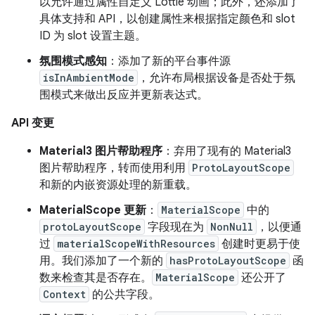
以允许通过属性自定义 Lottie 动画；此外，还添加了
具体支持和 API，以创建属性来根据指定颜色和 slot
ID 为 slot 设置主题。
氛围模式感知
：添加了新的平台事件源
isInAmbientMode
，允许布局根据设备是否处于氛
围模式来做出反应并更新表达式。
API 变更
Material3 图片帮助程序
：弃用了现有的 Material3
图片帮助程序，转而使用利用
ProtoLayoutScope
和新的内嵌资源处理的新重载。
MaterialScope 更新
：
MaterialScope
中的
protoLayoutScope
字段现在为
NonNull
，以便通
过
materialScopeWithResources
创建时更易于使
用。我们添加了一个新的
hasProtoLayoutScope
函
数来检查其是否存在。
MaterialScope
还公开了
Context
的公共字段。