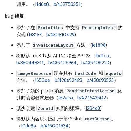
调用。（
I1d8e8
、
b/432758251
）
bug 修复
添加了在
ProtoTiles
中支持
PendingIntent
的
实现 (
I38167
、
b/430610429
)
添加了
invalidateLayout
方法。(
Ief898
)
将默认 minSdk 从 API 21 移至 API 23（
Ibdfca
、
b/380448311
、
b/435705964
、
b/435705223
）
ImageResource
现在具有
hashCode
和
equals
方法。（
I650ee
、
b/428692423
、
b/428693523
）
添加了新的 proto 消息
PendingIntentAction
及
其封装容器构建器（
Ie2aca
、
b/427643502
）
减少创建
ZoneId
实例的频率。(
I284d3
)
将默认内容说明应用于单个 slot
textButton
。
（
I0dc8a
、
b/415001534
）