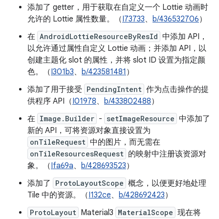
添加了 getter，用于获取在自定义一个 Lottie 动画时
允许的 Lottie 属性数量。（
I73733
、
b/436532706
）
在
AndroidLottieResourceByResId
中添加 API，
以允许通过属性自定义 Lottie 动画；并添加 API，以
创建主题化 slot 的属性，并将 slot ID 设置为指定颜
色。（
I301b3
、
b/423581481
）
添加了用于接受
PendingIntent
作为点击操作的提
供程序 API（
I01978
、
b/433802488
）
在
Image.Builder
-
setImageResource
中添加了
新的 API，可将资源对象直接设置为
onTileRequest
中的图片，而无需在
onTileResourcesRequest
的映射中注册该资源对
象。（
Ifa69a
、
b/428693523
）
添加了
ProtoLayoutScope
概念，以便更好地处理
Tile 中的资源。（
I132ce
、
b/428692423
）
ProtoLayout
Material3
MaterialScope
现在将