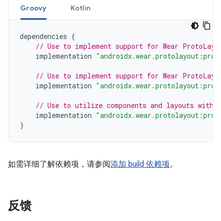
Groovy
Kotlin
dependencies
{
// Use to implement support for Wear ProtoLayo
implementation
"androidx.wear.protolayout:prot
// Use to implement support for Wear ProtoLayo
implementation
"androidx.wear.protolayout:prot
// Use to utilize components and layouts with 
implementation
"androidx.wear.protolayout:prot
}
如需详细了解依赖项，请参阅
添加 build 依赖项
。
反馈