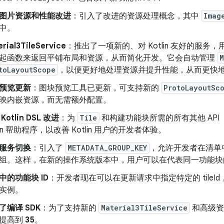
图片资源和性能改进
：引入了改进的资源处理概念，其中
Imag
中。
rial3TileService
：推出了一项新的、对 Kotlin 友好的服
起函数来返回平铺布局和资源，从而简化开发。它会自动管理
M
toLayoutScope
，以便更好地处理资源并提升性能，从而更快地加载
预览更新
：图块预览工具已更新，可支持新的
ProtoLayoutSc
映内嵌资源，而无需额外配置。
Kotlin DSL 改进
：为
Tile
和构建功能块所需的所有其他 API
tlin 帮助程序，以改善 Kotlin 用户的开发者体验。
服务切换
：引入了
METADATA_GROUP_KEY
，允许开发者在清单
组。这样，在新的操作系统版本中，用户可以在代表同一功能块
中的功能块 ID
：开发者现在可以在更新请求中指定特定的 tile
实例。
了编译 SDK
：为了支持新的
Material3TileService
和高级资
提高到
35
。