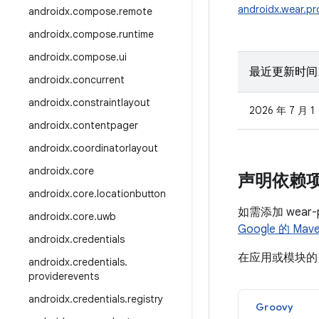
androidx.wear.pr
androidx
.
compose
.
remote
androidx
.
compose
.
runtime
androidx
.
compose
.
ui
最近更新时间
androidx
.
concurrent
androidx
.
constraintlayout
2026 年 7 月 1
androidx
.
contentpager
androidx
.
coordinatorlayout
androidx
.
core
声明依赖
androidx
.
core
.
locationbutton
如需添加 wear
androidx
.
core
.
uwb
Google 的 Ma
androidx
.
credentials
在应用或模块
androidx
.
credentials
.
providerevents
androidx
.
credentials
.
registry
Groovy