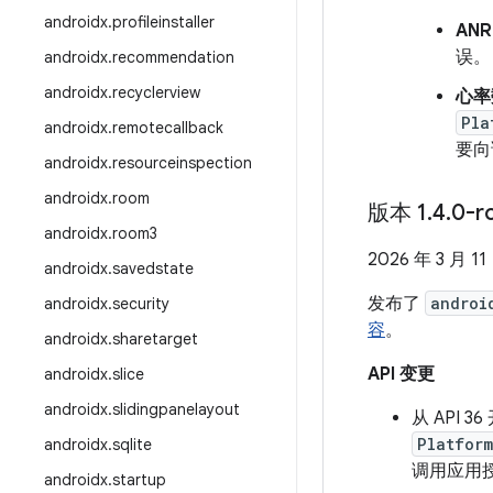
androidx
.
profileinstaller
AN
误。
androidx
.
recommendation
androidx
.
recyclerview
心率数
Pla
androidx
.
remotecallback
要向
androidx
.
resourceinspection
androidx
.
room
版本 1
.
4
.
0-r
androidx
.
room3
2026 年 3 月 11
androidx
.
savedstate
发布了
androi
androidx
.
security
容
。
androidx
.
sharetarget
API 变更
androidx
.
slice
androidx
.
slidingpanelayout
从 API
Platfor
androidx
.
sqlite
调用应用
androidx
.
startup