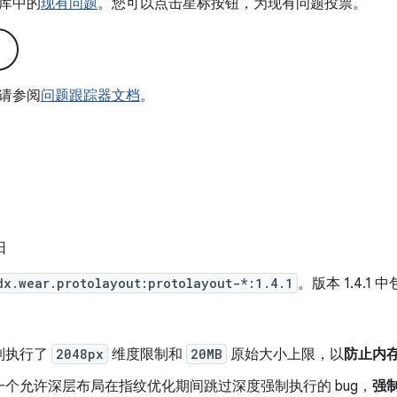
库中的
现有问题
。您可以点击星标按钮，为现有问题投票。
请参阅
问题跟踪器文档
。
日
dx.wear.protolayout:protolayout-*:1.4.1
。版本 1.4.1 
制执行了
2048px
维度限制和
20MB
原始大小上限，以
防止内
一个允许深层布局在指纹优化期间跳过深度强制执行的 bug，
强