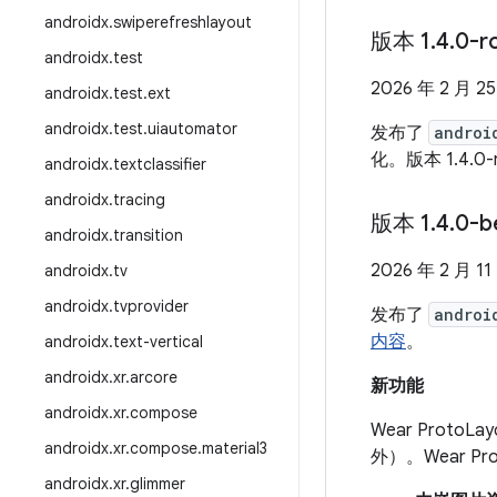
androidx
.
swiperefreshlayout
版本 1
.
4
.
0-r
androidx
.
test
2026 年 2 月 2
androidx
.
test
.
ext
androidx
.
test
.
uiautomator
发布了
androi
化。版本 1.4.0-
androidx
.
textclassifier
androidx
.
tracing
版本 1
.
4
.
0-b
androidx
.
transition
2026 年 2 月 11
androidx
.
tv
androidx
.
tvprovider
发布了
androi
内容
。
androidx
.
text-vertical
androidx
.
xr
.
arcore
新功能
androidx
.
xr
.
compose
Wear Prot
androidx
.
xr
.
compose
.
material3
外）。Wear Pr
androidx
.
xr
.
glimmer