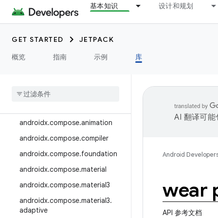
基本知识
设计和规划
androidx.camera.media3
androidx.camera.viewfinder
GET STARTED
JETPACK
androidx.car
概览
指南
示例
库
androidx.car.app
androidx
.
cardview
androidx
.
collection
androidx
.
compose
AI 翻译可
androidx
.
compose
.
animation
androidx
.
compose
.
compiler
androidx
.
compose
.
foundation
Android Developer
androidx
.
compose
.
material
wear 
androidx
.
compose
.
material3
androidx
.
compose
.
material3
.
adaptive
API 参考文档