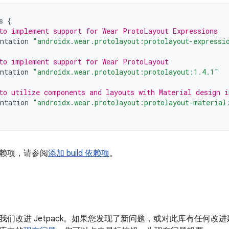
s
{
to implement support for Wear ProtoLayout Expressions
ntation
"androidx.wear.protolayout:protolayout-expressi
to implement support for Wear ProtoLayout
ntation
"androidx.wear.protolayout:protolayout:1.4.1"
to utilize components and layouts with Material design 
ntation
"androidx.wear.protolayout:protolayout-material
赖项，请参阅
添加 build 依赖项
。
我们改进 Jetpack。如果您发现了新问题，或对此库有任何改