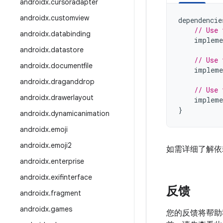
androidx
.
cursoradapter
androidx
.
customview
dependencie
// Use 
androidx
.
databinding
impleme
androidx
.
datastore
// Use 
androidx
.
documentfile
impleme
androidx
.
draganddrop
// Use 
androidx
.
drawerlayout
impleme
}
androidx
.
dynamicanimation
androidx
.
emoji
androidx
.
emoji2
如需详细了解依
androidx
.
enterprise
androidx
.
exifinterface
反馈
androidx
.
fragment
androidx
.
games
您的反馈将帮助