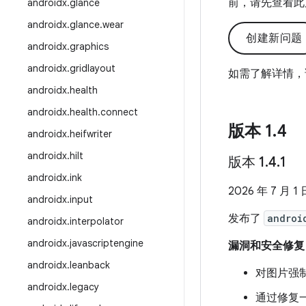
前，请先查看此
androidx
.
glance
androidx
.
glance
.
wear
创建新问题
androidx
.
graphics
androidx
.
gridlayout
如需了解详情，
androidx
.
health
androidx
.
health
.
connect
版本 1
.
4
androidx
.
heifwriter
androidx
.
hilt
版本 1
.
4
.
1
androidx
.
ink
2026 年 7 月 1 
androidx
.
input
发布了
androi
androidx
.
interpolator
androidx
.
javascriptengine
漏洞和安全修复
androidx
.
leanback
对图片强
androidx
.
legacy
通过修复