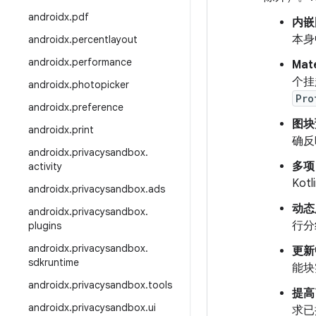
androidx
.
pdf
内嵌
本身
androidx
.
percentlayout
androidx
.
performance
Mate
个挂
androidx
.
photopicker
Pro
androidx
.
preference
图块
androidx
.
print
确反
androidx
.
privacysandbox
.
多项 
activity
Ko
androidx
.
privacysandbox
.
ads
动态
androidx
.
privacysandbox
.
行分
plugins
androidx
.
privacysandbox
.
更新
sdkruntime
能块
androidx
.
privacysandbox
.
tools
提高
androidx
.
privacysandbox
.
ui
求已