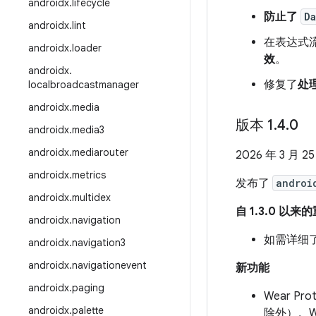
androidx
.
lifecycle
防止了
D
androidx
.
lint
在表达式
androidx
.
loader
效
。
androidx
.
修复了
处
localbroadcastmanager
androidx
.
media
版本 1
.
4
.
0
androidx
.
media3
androidx
.
mediarouter
2026 年 3 月 2
androidx
.
metrics
发布了
androi
androidx
.
multidex
自 1.3.0 以
androidx
.
navigation
如需详细了
androidx
.
navigation3
androidx
.
navigationevent
新功能
androidx
.
paging
Wear P
androidx
.
palette
除外）。Wea