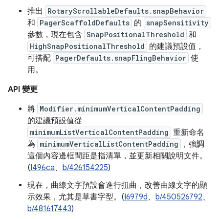
推出
RotaryScrollableDefaults.snapBehavior
和
PagerScaffoldDefaults
的
snapSensitivity
參數，現在包含
SnapPositionalThreshold
和
HighSnapPositionalThreshold
的建議預設值，
可搭配
PagerDefaults.snapFlingBehavior
使
用。
API 變更
將
Modifier.minimumVerticalContentPadding
的建議預設值從
minimumListVerticalContentPadding
重新命名
為
minimumVerticalListContentPadding
，強調
這個內容邊框間距是指清單，並更新相關說明文件。
(
I496ca
、
b/426154225
)
現在，曲線文字預設會進行扭曲，改善曲線文字的顯
示效果，尤其是草書字型。(
I6979d
、
b/450526792
、
b/481617443
)