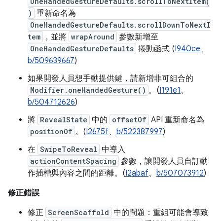
OneHandedGestureDefaults.scrollToNextItem(
)
重新命名為
OneHandedGestureDefaults.scrollDownToNextI
tem
，並將
wrapAround
參數新增至
OneHandedGestureDefaults
捲動函式 (
I940ce
、
b/509639667
)
如果開發人員想手動提供鍵，請新增非可組合的
Modifier.oneHandedGesture()
。(
I191e1
、
b/504712626
)
將
RevealState
中的
offsetOf
API 重新命名為
positionOf
。(
I2675f
、
b/522387997
)
在
SwipeToReveal
中導入
actionContentSpacing
參數，讓開發人員自訂動
作插槽與內容之間的距離。(
I2abaf
、
b/507073912
)
修正錯誤
修正
ScreenScaffold
中的問題：重組可能會導致