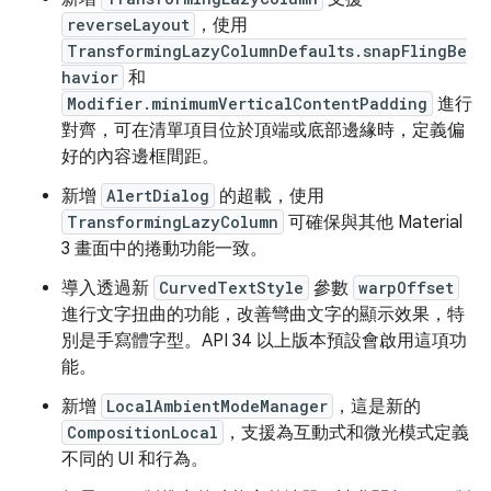
reverseLayout
，使用
TransformingLazyColumnDefaults.snapFlingBe
havior
和
Modifier.minimumVerticalContentPadding
進行
對齊，可在清單項目位於頂端或底部邊緣時，定義偏
好的內容邊框間距。
新增
AlertDialog
的超載，使用
TransformingLazyColumn
可確保與其他 Material
3 畫面中的捲動功能一致。
導入透過新
CurvedTextStyle
參數
warpOffset
進行文字扭曲的功能，改善彎曲文字的顯示效果，特
別是手寫體字型。API 34 以上版本預設會啟用這項功
能。
新增
LocalAmbientModeManager
，這是新的
CompositionLocal
，支援為互動式和微光模式定義
不同的 UI 和行為。