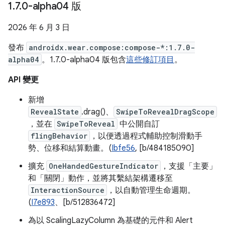
1
.
7
.
0-alpha04 版
2026 年 6 月 3 日
發布
androidx.wear.compose:compose-*:1.7.0-
alpha04
。1.7.0-alpha04 版包含
這些修訂項目
。
API 變更
新增
RevealState
.drag()、
SwipeToRevealDragScope
，並在
SwipeToReveal
中公開自訂
flingBehavior
，以便透過程式輔助控制滑動手
勢、位移和結算動畫。(
Ibfe56
, [b/484185090]
擴充
OneHandedGestureIndicator
，支援「主要」
和「關閉」動作，並將其繫結架構遷移至
InteractionSource
，以自動管理生命週期。
(
I7e893
、[b/512836472]
為以 ScalingLazyColumn 為基礎的元件和 Alert