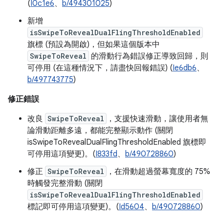
(
I0c1e6
、
b/494301025
)
新增
isSwipeToRevealDualFlingThresholdEnabled
旗標 (預設為開啟)，但如果這個版本中
SwipeToReveal
的滑動行為錯誤修正導致回歸，則
可停用 (在這種情況下，請盡快回報錯誤) (
Ie6db6
、
b/497743775
)
修正錯誤
改良
SwipeToReveal
，支援快速滑動，讓使用者無
論滑動距離多遠，都能完整顯示動作 (關閉
isSwipeToRevealDualFlingThresholdEnabled 旗標即
可停用這項變更)。(
I833fd
、
b/490728860
)
修正
SwipeToReveal
，在滑動超過螢幕寬度的 75%
時觸發完整滑動 (關閉
isSwipeToRevealDualFlingThresholdEnabled
標記即可停用這項變更)。(
Id5604
、
b/490728860
)