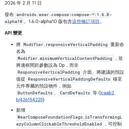
2026 年 2 月 11 日
發布
androidx.wear.compose:compose-*:1.6.0-
alpha10
。1.6.0-alpha10 版包含
這些修訂項目
。
API 變更
將
Modifier.responsiveVerticalPadding
重新命
名為
Modifier.minimumVerticalContentPadding
，並
將邊框間距參數設為 Dp，而非
ResponsiveVerticalPadding
介面。將建議的預設
值從
ResponsiveVerticalPaddingDefaults
移至
元件專屬的預設物件，例如
ButtonDefaults
、
CardDefaults
等 (
Icaab2
、
b/426154225
)
新增
WearComposeFoundationFlags.isTransformingL
azyColumnClickableThresholdEnabled
，可控制