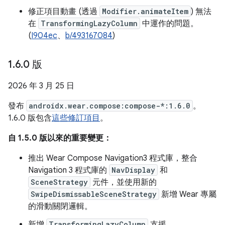
修正項目動畫 (透過
Modifier.animateItem
) 無法
在
TransformingLazyColumn
中運作的問題。
(
I904ec
、
b/493167084
)
1
.
6
.
0 版
2026 年 3 月 25 日
發布
androidx.wear.compose:compose-*:1.6.0
。
1.6.0 版包含
這些修訂項目
。
自 1.5.0 版以來的重要變更：
推出 Wear Compose Navigation3 程式庫，整合
Navigation 3 程式庫的
NavDisplay
和
SceneStrategy
元件，並使用新的
SwipeDismissableSceneStrategy
新增 Wear 專屬
的滑動關閉邏輯。
新增
TransformingLazyColumn
支援