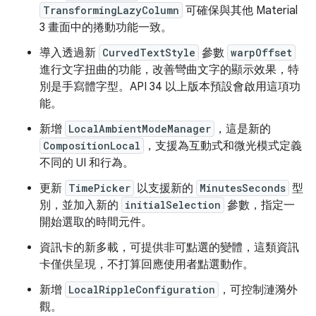
TransformingLazyColumn
可確保與其他 Material
3 畫面中的捲動功能一致。
導入透過新
CurvedTextStyle
參數
warpOffset
進行文字扭曲的功能，改善彎曲文字的顯示效果，特
別是手寫體字型。API 34 以上版本預設會啟用這項功
能。
新增
LocalAmbientModeManager
，這是新的
CompositionLocal
，支援為互動式和微光模式定義
不同的 UI 和行為。
更新
TimePicker
以支援新的
MinutesSeconds
型
別，並加入新的
initialSelection
參數，指定一
開始選取的時間元件。
資訊卡的新多載，可提供非可點選的變體，這類資訊
卡僅供呈現，不打算回應使用者點選動作。
新增
LocalRippleConfiguration
，可控制漣漪外
觀。