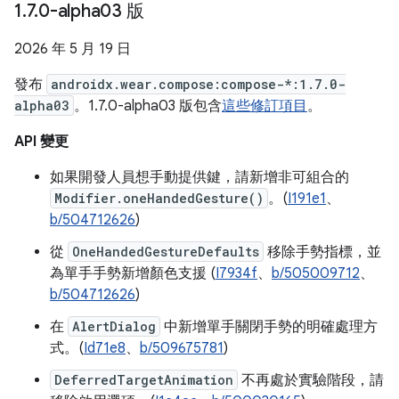
1
.
7
.
0-alpha03 版
2026 年 5 月 19 日
發布
androidx.wear.compose:compose-*:1.7.0-
alpha03
。1.7.0-alpha03 版包含
這些修訂項目
。
API 變更
如果開發人員想手動提供鍵，請新增非可組合的
Modifier.oneHandedGesture()
。(
I191e1
、
b/504712626
)
從
OneHandedGestureDefaults
移除手勢指標，並
為單手手勢新增顏色支援 (
I7934f
、
b/505009712
、
b/504712626
)
在
AlertDialog
中新增單手關閉手勢的明確處理方
式。(
Id71e8
、
b/509675781
)
DeferredTargetAnimation
不再處於實驗階段，請