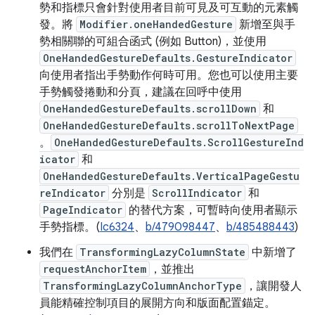
勢和指標只會針對使用者目前可見及可互動的元素觸
發。將
Modifier.oneHandedGesture
新增至與手
勢相關聯的可組合函式 (例如 Button)，並使用
OneHandedGestureDefaults.GestureIndicator
向使用者指出手勢動作何時可用。您也可以使用主要
手勢觸發捲動和分頁，建議在回呼中使用
OneHandedGestureDefaults.scrollDown
和
OneHandedGestureDefaults.scrollToNextPage
。
OneHandedGestureDefaults.ScrollGestureInd
icator
和
OneHandedGestureDefaults.VerticalPageGestu
reIndicator
分別是
ScrollIndicator
和
PageIndicator
的替代方案，可暫時向使用者顯示
手勢指標。(
Ic6324
、
b/479098447
、
b/485488443
)
我們在
TransformingLazyColumnState
中新增了
requestAnchorItem
，並推出
TransformingLazyColumnAnchorType
，讓開發人
員能精確控制項目的展開方向和版面配置錨定。