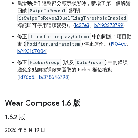
當滑動操作達到部分顯示狀態時，新增了第二個觸覺
回饋
SwipeToReveal
(關閉
isSwipeToRevealDualFlingThresholdEnabled
標記即可停用這項變更)。(
Ic27e3
、
b/492273799
)
修正
TransformingLazyColumn
中的問題：項目動
畫 (
Modifier.animateItem
) 停止運作。(
I904ec
、
b/493167084
)
修正
PickerGroup
(以及
DatePicker
) 中的錯誤，
避免多點觸控導致未選取的 Picker 欄位捲動
(
Id76c5
、
b/378646798
)
Wear Compose 1
.
6 版
1
.
6
.
2 版
2026 年 5 月 19 日