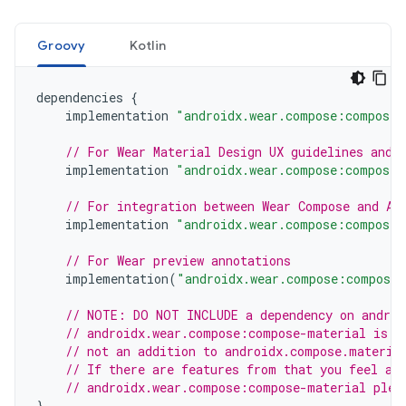
Groovy
Kotlin
dependencies
{
implementation
"androidx.wear.compose:compose-
// For Wear Material Design UX guidelines and 
implementation
"androidx.wear.compose:compose-
// For integration between Wear Compose and An
implementation
"androidx.wear.compose:compose-
// For Wear preview annotations
implementation
(
"androidx.wear.compose:compose-
// NOTE: DO NOT INCLUDE a dependency on androi
// androidx.wear.compose:compose-material is d
// not an addition to androidx.compose.materia
// If there are features from that you feel ar
// androidx.wear.compose:compose-material plea
}