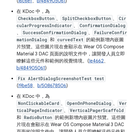
(
I6c6ef
、
b/484905061
)
在 KDoc 中，為
CheckboxButton
、
SplitCheckboxButton
、
Cir
cularProgressIndicator
、
ConfirmationDialog
、
SuccessConfirmationDialog
、
FailureConfir
mationDialog
和
curvedText
的範例新增內嵌圖
片預覽。這些圖片現在會顯示在 Wear OS Compose
Material 3 DAC 頁面的說明文件中，讓開發人員立即
瞭解這些元件和範例的視覺情境。(
Ie4662
、
b/484905061
)
Fix AlertDialogScreenshotTest test
(
I9be58
、
b/508678506
)
在 KDoc 中，為
NonClickableCard
、
OpenOnPhoneDialog
、
Ver
ticalPageIndicator
、
VerticalPagerScaffold
和
RadioButton
的範例新增內嵌圖片預覽。這些圖
片現在會顯示在 Wear OS Compose Material 3 DAC
頁面的說明文件中，讓開發人員立即瞭解這些元件和