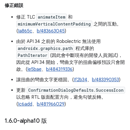
修正錯誤
修正 TLC
animateItem
和
minimumVerticalContentPadding
之間的互動。
(
Ia865c
、
b/483663045
)
由於 API 34 之前的 Robolectric 無法使用
androidx.graphics.path
程式庫的
PathIterator
(因此會中斷現有的開發人員測試)，
因此從 API 34 開始，彎曲文字的扭曲偏移預設只會開
啟。(
Ie5bae
、
b/484319336
)
讓扭曲的彎曲文字更穩固。(
If2b34
、
b/483390353
)
更新
ConfirmationDialogDefaults.SuccessIcon
以忽略 RTL 版面配置方向，避免勾號反轉。
(
Ic6add
、
b/481966029
)
1
.
6
.
0-alpha10 版