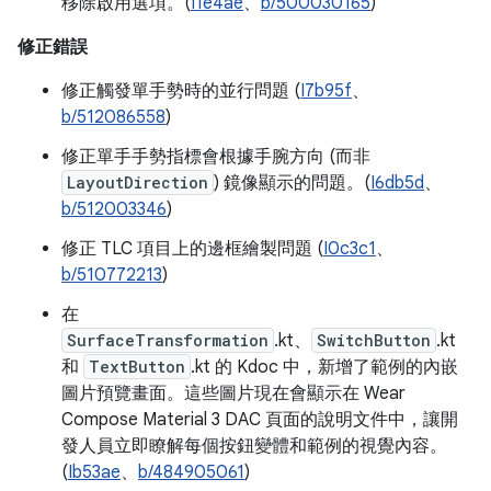
移除啟用選項。(
I1e4ae
、
b/500030165
)
修正錯誤
修正觸發單手勢時的並行問題 (
I7b95f
、
b/512086558
)
修正單手手勢指標會根據手腕方向 (而非
LayoutDirection
) 鏡像顯示的問題。(
I6db5d
、
b/512003346
)
修正 TLC 項目上的邊框繪製問題 (
I0c3c1
、
b/510772213
)
在
SurfaceTransformation
.kt、
SwitchButton
.kt
和
TextButton
.kt 的 Kdoc 中，新增了範例的內嵌
圖片預覽畫面。這些圖片現在會顯示在 Wear
Compose Material 3 DAC 頁面的說明文件中，讓開
發人員立即瞭解每個按鈕變體和範例的視覺內容。
(
Ib53ae
、
b/484905061
)