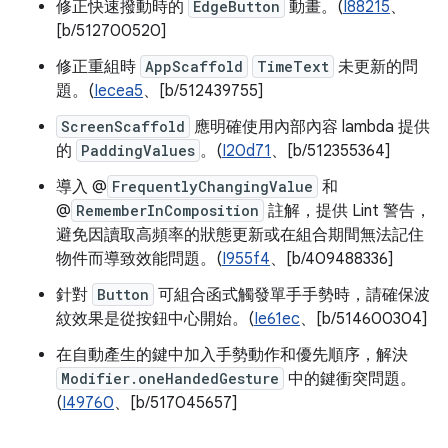
修正快速撥動時的
EdgeButton
動畫。(
I88215
、
[b/512700520]
修正重組時
AppScaffold
TimeText
未更新的問
題。(
Iecea5
、[b/512439755]
ScreenScaffold
應明確使用內部內容 lambda 提供
的
PaddingValues
。(
I20d71
、[b/512355364]
導入 @
FrequentlyChangingValue
和
@
RememberInComposition
註解，提供 Lint 警告，
避免因讀取高頻率的狀態更新或在組合期間無法記住
物件而導致效能問題。(
I955f4
、[b/409488336]
針對
Button
可組合函式觸發單手手勢時，請確保波
紋效果是從按鈕中心開始。(
Ie61ec
、[b/514600304]
在自動產生的鍵中加入手勢動作和優先順序，解決
Modifier.oneHandedGesture
中的鍵衝突問題。
(
I49760
、[b/517045657]