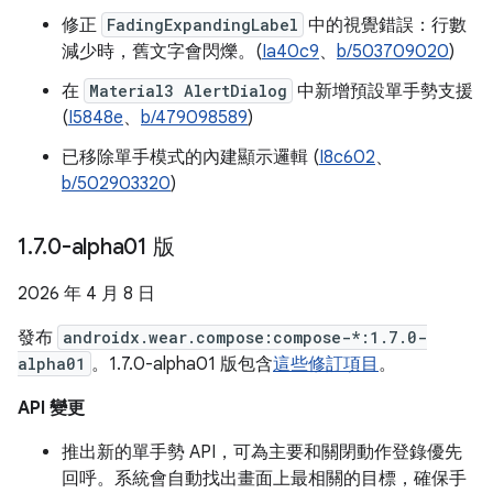
修正
FadingExpandingLabel
中的視覺錯誤：行數
減少時，舊文字會閃爍。(
Ia40c9
、
b/503709020
)
在
Material3 AlertDialog
中新增預設單手勢支援
(
I5848e
、
b/479098589
)
已移除單手模式的內建顯示邏輯 (
I8c602
、
b/502903320
)
1
.
7
.
0-alpha01 版
2026 年 4 月 8 日
發布
androidx.wear.compose:compose-*:1.7.0-
alpha01
。1.7.0-alpha01 版包含
這些修訂項目
。
API 變更
推出新的單手勢 API，可為主要和關閉動作登錄優先
回呼。系統會自動找出畫面上最相關的目標，確保手