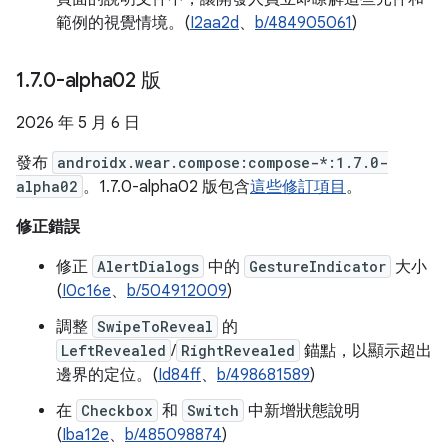
範例的視覺情境。(
I2aa2d
、
b/484905061
)
1
.
7
.
0-alpha02 版
2026 年 5 月 6 日
發布
androidx.wear.compose:compose-*:1.7.0-
alpha02
。1.7.0-alpha02 版包含
這些修訂項目
。
修正錯誤
修正
AlertDialogs
中的
GestureIndicator
大小
(
I0c16e
、
b/504912009
)
調整
SwipeToReveal
的
LeftRevealed
/
RightRevealed
錨點，以顯示超出
邊界的定位。(
Id84ff
、
b/498681589
)
在
Checkbox
和
Switch
中新增狀態說明
(
Iba12e
、
b/485098874
)