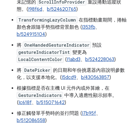
未記憶的
ScrollInfoProvider
重設捲動追蹤狀
態。(
I98f6d
、
b/524620765
)
TransformingLazyColumn
在指標動畫期間，捲軸
顏色會跟隨手勢指標背景顏色 (
I353fb
、
b/524915104
)
將
OneHandedGestureIndicator
預設
gestureIndicatorTint
變更為
LocalContentColor
(
I1abd3
、
b/524228063
)
將
DatePicker
的日期和年份挑選器內容說明參數
化，以支援本地化。(
I5dcd9
、
b/430563857
)
根據指標是否在主機 UI 元件內或外算繪，在
GestureIndicators
中導入適應性顯示頻率。
(
Ic618f
、
b/515071642
)
修正觸發單手勢時的並行問題 (
I7b95f
、
b/512086558
)