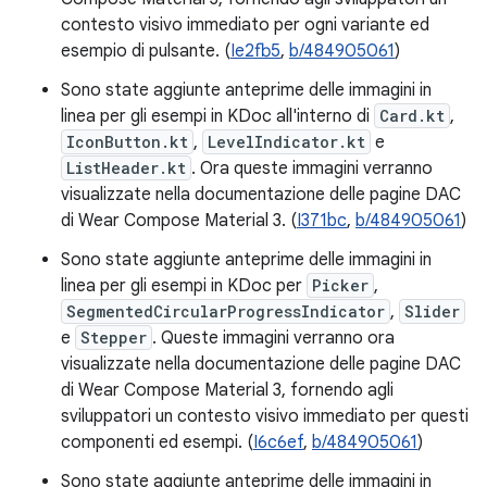
contesto visivo immediato per ogni variante ed
esempio di pulsante. (
Ie2fb5
,
b/484905061
)
Sono state aggiunte anteprime delle immagini in
linea per gli esempi in KDoc all'interno di
Card.kt
,
IconButton.kt
,
LevelIndicator.kt
e
ListHeader.kt
. Ora queste immagini verranno
visualizzate nella documentazione delle pagine DAC
di Wear Compose Material 3. (
I371bc
,
b/484905061
)
Sono state aggiunte anteprime delle immagini in
linea per gli esempi in KDoc per
Picker
,
SegmentedCircularProgressIndicator
,
Slider
e
Stepper
. Queste immagini verranno ora
visualizzate nella documentazione delle pagine DAC
di Wear Compose Material 3, fornendo agli
sviluppatori un contesto visivo immediato per questi
componenti ed esempi. (
I6c6ef
,
b/484905061
)
Sono state aggiunte anteprime delle immagini in