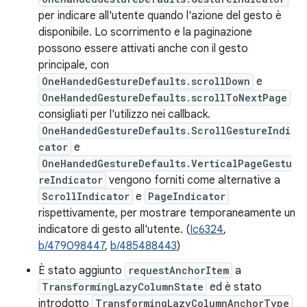
per indicare all'utente quando l'azione del gesto è
disponibile. Lo scorrimento e la paginazione
possono essere attivati anche con il gesto
principale, con
OneHandedGestureDefaults.scrollDown
e
OneHandedGestureDefaults.scrollToNextPage
consigliati per l'utilizzo nei callback.
OneHandedGestureDefaults.ScrollGestureIndi
cator
e
OneHandedGestureDefaults.VerticalPageGestu
reIndicator
vengono forniti come alternative a
ScrollIndicator
e
PageIndicator
rispettivamente, per mostrare temporaneamente un
indicatore di gesto all'utente. (
Ic6324
,
b/479098447
,
b/485488443
)
È stato aggiunto
requestAnchorItem
a
TransformingLazyColumnState
ed è stato
introdotto
TransformingLazyColumnAnchorType