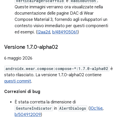
VerticalPagerScaffold
e
RadioButton
.
Queste immagini verranno ora visualizzate nella
documentazione delle pagine DAC di Wear
Compose Material 3, fornendo agli sviluppatori un
contesto visivo immediato per questi componenti
ed esempi. (
I2aa2d
,
b/484905061
)
Versione 1
.
7
.
0-alpha02
6 maggio 2026
androidx.wear.compose:compose-*:1.7.0-alpha02
è
stato rilasciato. La versione 1.7.0-alpha02 contiene
questi commit
.
Correzioni di bug
È stata corretta la dimensione di
GestureIndicator
in
AlertDialogs
(
I0c16e
,
b/504912009
)