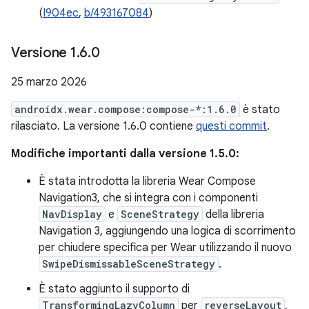
(
I904ec
,
b/493167084
)
Versione 1
.
6
.
0
25 marzo 2026
androidx.wear.compose:compose-*:1.6.0
è stato
rilasciato. La versione 1.6.0 contiene
questi commit
.
Modifiche importanti dalla versione 1.5.0:
È stata introdotta la libreria Wear Compose
Navigation3, che si integra con i componenti
NavDisplay
e
SceneStrategy
della libreria
Navigation 3, aggiungendo una logica di scorrimento
per chiudere specifica per Wear utilizzando il nuovo
SwipeDismissableSceneStrategy
.
È stato aggiunto il supporto di
TransformingLazyColumn
per
reverseLayout
,