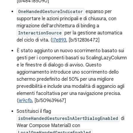
[b/484185090]
OneHandedGestureIndicator
espanso per
supportare le azioni principali e di chiusura, con
migrazione dell'architettura di binding a
InteractionSource
per la gestione automatica
del ciclo di vita. (
I7e893
, [b/512836472]
È stato aggiunto un nuovo scorrimento basato sui
gesti per i componenti basati su ScalingLazyColumn
e le finestre di dialogo di avviso. Questo
aggiornamento introduce uno scorrimento dello
schermo predefinito del 50% per una migliore
prevedibilità e include una modalità di aggancio agli
elementi facoltativa per una navigazione precisa.
(
Ie9cfb
, [b/509639667]
Sostituisci il flag
isOneHandedGesturesInAlertDialogEnabled
di
Wear Compose Material3 con
LocalOneHandedGestureEnabled