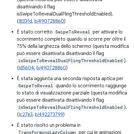
disattivando il flag
isSwipeToRevealDualFlingThresholdEnabled).
(
I833fd
,
b/490728860
)
È stato corretto
SwipeToReveal
per attivare lo
scorrimento completo quando si scorre per oltre il
75% della larghezza dello schermo (questa modifica
può essere disattivata disattivando il flag
isSwipeToRevealDualFlingThresholdEnabled
).
(
Id5604
,
b/490728860
)
È stata aggiunta una seconda risposta aptica per
SwipeToReveal
quando lo scorrimento raggiunge
lo stato di visualizzazione parziale (questa modifica
può essere disattivata disattivando il flag
isSwipeToRevealDualFlingThresholdEnabled
).
(
Ic27e3
,
b/492273799
)
È stato risolto un problema in
TransformingLazyColumn
per cui le animazioni