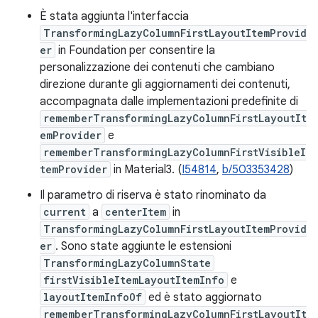
È stata aggiunta l'interfaccia
TransformingLazyColumnFirstLayoutItemProvid
er
in Foundation per consentire la
personalizzazione dei contenuti che cambiano
direzione durante gli aggiornamenti dei contenuti,
accompagnata dalle implementazioni predefinite di
rememberTransformingLazyColumnFirstLayoutIt
emProvider
e
rememberTransformingLazyColumnFirstVisibleI
temProvider
in Material3. (
I54814
,
b/503353428
)
Il parametro di riserva è stato rinominato da
current
a
centerItem
in
TransformingLazyColumnFirstLayoutItemProvid
er
. Sono state aggiunte le estensioni
TransformingLazyColumnState
firstVisibleItemLayoutItemInfo
e
layoutItemInfoOf
ed è stato aggiornato
rememberTransformingLazyColumnFirstLayoutIt