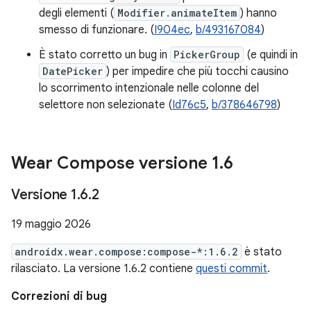
degli elementi (
Modifier.animateItem
) hanno
smesso di funzionare. (
I904ec
,
b/493167084
)
È stato corretto un bug in
PickerGroup
(e quindi in
DatePicker
) per impedire che più tocchi causino
lo scorrimento intenzionale nelle colonne del
selettore non selezionate (
Id76c5
,
b/378646798
)
Wear Compose versione 1
.
6
Versione 1
.
6
.
2
19 maggio 2026
androidx.wear.compose:compose-*:1.6.2
è stato
rilasciato. La versione 1.6.2 contiene
questi commit
.
Correzioni di bug