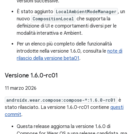
versioni successive.
È stato aggiunto
LocalAmbientModeManager
, un
nuovo
CompositionLocal
che supporta la
definizione di UI e comportamenti diversi per le
modalità interattiva e Ambient.
Per un elenco più completo delle funzionalità
introdotte nella versione 1.6.0, consulta le
note di
rilascio della versione beta01
.
Versione 1
.
6
.
0-rc01
11 marzo 2026
androidx.wear.compose:compose-*:1.6.0-rc01
è
stato rilasciato. La versione 1.6.0-rc01 contiene
questi
commit
.
Questa release aggiorna la versione 1.6.0 di
Compose for Wear OS a una release candidata, ma