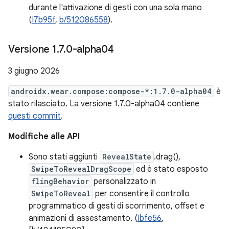
durante l'attivazione di gesti con una sola mano
(
I7b95f
,
b/512086558
).
Versione 1
.
7
.
0-alpha04
3 giugno 2026
androidx.wear.compose:compose-*:1.7.0-alpha04
è
stato rilasciato. La versione 1.7.0-alpha04 contiene
questi commit
.
Modifiche alle API
Sono stati aggiunti
RevealState
.drag(),
SwipeToRevealDragScope
ed è stato esposto
flingBehavior
personalizzato in
SwipeToReveal
per consentire il controllo
programmatico di gesti di scorrimento, offset e
animazioni di assestamento. (
Ibfe56
,