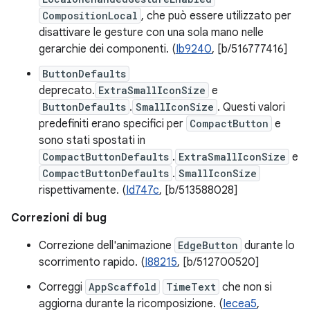
CompositionLocal
, che può essere utilizzato per
disattivare le gesture con una sola mano nelle
gerarchie dei componenti. (
Ib9240
, [b/516777416]
ButtonDefaults
deprecato.
ExtraSmallIconSize
e
ButtonDefaults
.
SmallIconSize
. Questi valori
predefiniti erano specifici per
CompactButton
e
sono stati spostati in
CompactButtonDefaults
.
ExtraSmallIconSize
e
CompactButtonDefaults
.
SmallIconSize
rispettivamente. (
Id747c
, [b/513588028]
Correzioni di bug
Correzione dell'animazione
EdgeButton
durante lo
scorrimento rapido. (
I88215
, [b/512700520]
Correggi
AppScaffold
TimeText
che non si
aggiorna durante la ricomposizione. (
Iecea5
,