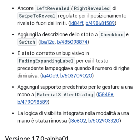
Ancore
LeftRevealed
/
RightRevealed
di
SwipeToReveal
regolate per il posizionamento
rivelato fuori dai limiti. (
Id84ff
,
b/498681589
)
Aggiungi la descrizione dello stato a
Checkbox
e
Switch
(
Iba12e
,
b/485098874
)
È stato corretto un bug visivo in
FadingExpandingLabel
per cui il testo
precedente lampeggiava quando il numero di righe
diminuiva. (
Ia40c9
,
b/503709020
)
Aggiungi il supporto predefinito per le gesture a una
mano a
Material3 AlertDialog
(
I5848e
,
b/479098589
)
La logica di visibilità integrata nella modalità a una
mano è stata rimossa (
I8c602
,
b/502903320
)
Versione 1
.
7
.
0-alpha01