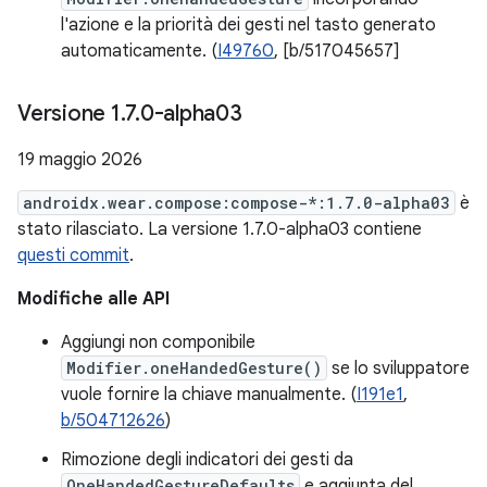
l'azione e la priorità dei gesti nel tasto generato
automaticamente. (
I49760
, [b/517045657]
Versione 1
.
7
.
0-alpha03
19 maggio 2026
androidx.wear.compose:compose-*:1.7.0-alpha03
è
stato rilasciato. La versione 1.7.0-alpha03 contiene
questi commit
.
Modifiche alle API
Aggiungi non componibile
Modifier.oneHandedGesture()
se lo sviluppatore
vuole fornire la chiave manualmente. (
I191e1
,
b/504712626
)
Rimozione degli indicatori dei gesti da
OneHandedGestureDefaults
e aggiunta del