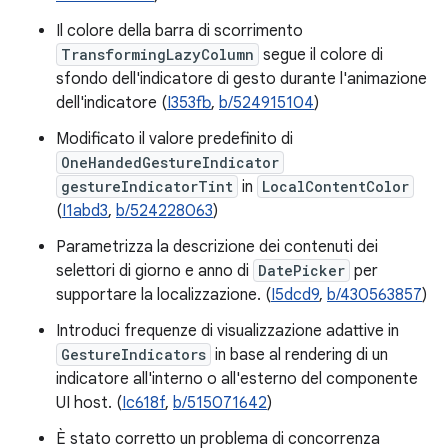
Il colore della barra di scorrimento
TransformingLazyColumn
segue il colore di
sfondo dell'indicatore di gesto durante l'animazione
dell'indicatore (
I353fb
,
b/524915104
)
Modificato il valore predefinito di
OneHandedGestureIndicator
gestureIndicatorTint
in
LocalContentColor
(
I1abd3
,
b/524228063
)
Parametrizza la descrizione dei contenuti dei
selettori di giorno e anno di
DatePicker
per
supportare la localizzazione. (
I5dcd9
,
b/430563857
)
Introduci frequenze di visualizzazione adattive in
GestureIndicators
in base al rendering di un
indicatore all'interno o all'esterno del componente
UI host. (
Ic618f
,
b/515071642
)
È stato corretto un problema di concorrenza