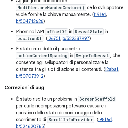
Aggiungi non componibile
Modifier.oneHandedGesture()
se lo sviluppatore
vuole fornire la chiave manualmente. (
I191e1
,
b/504712626
)
Rinomina l'API
offsetOf
in
RevealState
in
positionOf
. (
I2675f
,
b/522387997
)
È stato introdotto il parametro
actionContentSpacing
in
SwipeToReveal
, che
consente agli sviluppatori di personalizzare la
distanza tra gli slot di azione e i contenuti. (
I2abaf
,
b/507073912
)
Correzioni di bug
È stato risolto un problema in
ScreenScaffold
per cui le ricomposizioni potevano causare il
ripristino dello stato di monitoraggio dello
scorrimento di
ScrollInfoProvider
. (
I98f6d
,
b/524620765
)