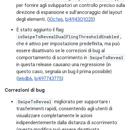
per fornire agli sviluppatori un controllo preciso sulla
direzione di espansione e sull'ancoraggio del layout
degli elementi. (
I0c1e6
,
b/494301025
)
È stato aggiunto il flag
isSwipeToRevealDualFlingThresholdEnabled
,
che è attivo per impostazione predefinita, ma può
essere disattivato se le correzioni di bug al
comportamento di scorrimento in
SwipeToReveal
in questa release causano una regressione (in
questo caso, segnala un bug il prima possibile)
(
Ie6db6
,
b/497743775
)
Correzioni di bug
SwipeToReveal
migliorato per supportare i
trasferimenti rapidi, consentendo agli utenti di
visualizzare completamente le azioni
indipendentemente dalla distanza di scorrimento
(questa modifica può essere disattivata