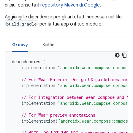
di più, consulta il
repository Maven di Google
.
Aggiungi le dipendenze per gli artefatti necessari nel file
build.gradle
per la tua app o il tuo modulo:
Groovy
Kotlin
dependencies
{
implementation
"androidx.wear.compose:compose-
// For Wear Material Design UX guidelines and 
implementation
"androidx.wear.compose:compose-
// For integration between Wear Compose and An
implementation
"androidx.wear.compose:compose-
// For Wear preview annotations
implementation
(
"androidx.wear.compose:compose-
// NOTE: DO NOT INCLUDE a dependency on androi