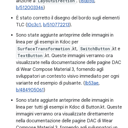
anziché a
LayoutDirection
. (
I6db5d
,
b/512003346
)
È stato corretto il disegno del bordo sugli elementi
TLC (
I0c3c1
,
b/510772213
).
Sono state aggiunte anteprime delle immagini in
linea per gli esempi in Kdoc per
SurfaceTransformation
.kt,
SwitchButton
.kt e
TextButton
.kt. Queste immagini verranno ora
visualizzate nella documentazione delle pagine DAC
di Wear Compose Material 3, fornendo agli
sviluppatori un contesto visivo immediato per ogni
variante ed esempio di pulsante. (
Ib53ae
,
b/484905061
)
Sono state aggiunte anteprime delle immagini in
linea per tutti gli esempi in Kdoc di Button.kt. Queste
immagini verranno ora visualizzate direttamente
nella documentazione delle pagine DAC di Wear
Compose Material 3, fornendo agli sviluppatori un