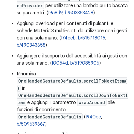
emProvider
per utilizzare una lambda pulita basata
su parametri. (
I9a8d9
,
b/503353428
)
Aggiungi overload per i contenuti di pulsanti e
schede Material3 multi-slot, da utilizzare con i gesti
con una sola mano. (
I74ccb
,
b/515718015
,
b/490343658
)
Aggiungere il supporto dell'accessibilità ai gesti con
una sola mano. (
I0054d
,
b/519085906
)
Rinomina
OneHandedGestureDefaults.scrollToNextItem(
)
in
OneHandedGestureDefaults.scrollDownToNextI
tem
e aggiungi il parametro
wrapAround
alle
funzioni di scorrimento
OneHandedGestureDefaults
(
I940ce
,
b/509639667
)