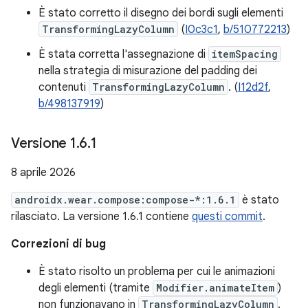
È stato corretto il disegno dei bordi sugli elementi
TransformingLazyColumn
(
I0c3c1
,
b/510772213
)
È stata corretta l'assegnazione di
itemSpacing
nella strategia di misurazione del padding dei
contenuti
TransformingLazyColumn
. (
I12d2f
,
b/498137919
)
Versione 1
.
6
.
1
8 aprile 2026
androidx.wear.compose:compose-*:1.6.1
è stato
rilasciato. La versione 1.6.1 contiene
questi commit
.
Correzioni di bug
È stato risolto un problema per cui le animazioni
degli elementi (tramite
Modifier.animateItem
)
non funzionavano in
TransformingLazyColumn
.