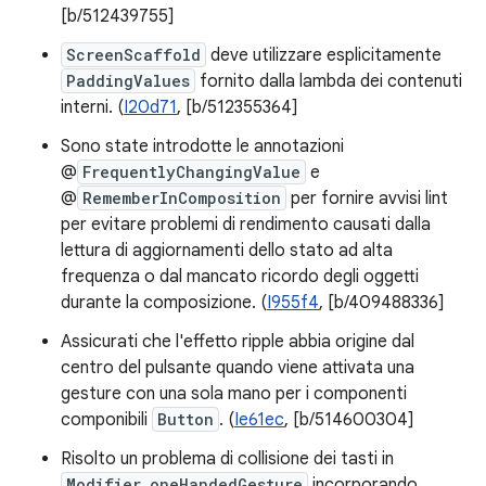
[b/512439755]
ScreenScaffold
deve utilizzare esplicitamente
PaddingValues
fornito dalla lambda dei contenuti
interni. (
I20d71
, [b/512355364]
Sono state introdotte le annotazioni
@
FrequentlyChangingValue
e
@
RememberInComposition
per fornire avvisi lint
per evitare problemi di rendimento causati dalla
lettura di aggiornamenti dello stato ad alta
frequenza o dal mancato ricordo degli oggetti
durante la composizione. (
I955f4
, [b/409488336]
Assicurati che l'effetto ripple abbia origine dal
centro del pulsante quando viene attivata una
gesture con una sola mano per i componenti
componibili
Button
. (
Ie61ec
, [b/514600304]
Risolto un problema di collisione dei tasti in
Modifier.oneHandedGesture
incorporando