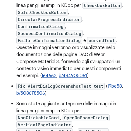
linea per gli esempi in KDoc per
CheckboxButton
,
SplitCheckboxButton
,
CircularProgressIndicator
,
ConfirmationDialog
,
SuccessConfirmationDialog
,
FailureConfirmationDialog
e
curvedText
.
Queste immagini verranno ora visualizzate nella
documentazione delle pagine DAC di Wear
Compose Material 3, fornendo agli sviluppatori un
contesto visivo immediato per questi componenti
ed esempi. (
Ie4662
,
b/484905061
)
Fix AlertDialogScreenshotTest test
(
I9be58
,
b/508678506
)
Sono state aggiunte anteprime delle immagini in
linea per gli esempi in KDoc per
NonClickableCard
,
OpenOnPhoneDialog
,
VerticalPageIndicator
,