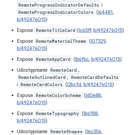
RemoteProgressIndicatorDefaults
i
RemoteProgressIndicatorColors
(
I64481
,
b/492476015
)
Expose
RemoteTitleCard
(
Ic65ff
,
b/492476015
)
Expose
RemoteMaterialTheme
(
I07329
,
b/492476015
)
Expose
RemoteAppCard
(
Ib6fbc
,
b/492476015
)
Udostępnianie
RemoteCard
,
RemoteOutlinedCard
,
RemoteCardDefaults
i
RemoteCardColors
(
I2bcfd
,
b/492476015
)
Expose
RemoteColorScheme
(
Id0e88
,
b/492476015
)
Expose
RemoteTypography
(
Ib6f88
,
b/492476015
)
Udostępnianie
RemoteShapes
(
I6c356
,