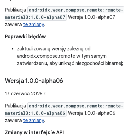
Publikacja
androidx.wear.compose.remote:remote-
material3:1.0.0-alpha07
Wersja 1.0.0-alpha07
zawiera
te zmiany
.
Poprawki błędów
zaktualizowaną wersję zależną od
androidx.compose.remote w tym samym
zatwierdzeniu, aby uniknąć niezgodności binarnej;
Wersja 1
.
0
.
0-alpha06
17 czerwca 2026 r.
Publikacja
androidx.wear.compose.remote:remote-
material3:1.0.0-alpha06
Wersja 1.0.0-alpha06
zawiera
te zmiany
.
Zmiany w interfejsie API