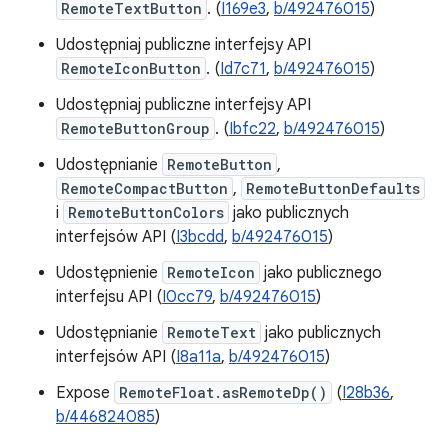
RemoteTextButton
. (
I169e3
,
b/492476015
)
Udostępniaj publiczne interfejsy API
RemoteIconButton
. (
Id7c71
,
b/492476015
)
Udostępniaj publiczne interfejsy API
RemoteButtonGroup
. (
Ibfc22
,
b/492476015
)
Udostępnianie
RemoteButton
,
RemoteCompactButton
,
RemoteButtonDefaults
i
RemoteButtonColors
jako publicznych
interfejsów API (
I3bcdd
,
b/492476015
)
Udostępnienie
RemoteIcon
jako publicznego
interfejsu API (
I0cc79
,
b/492476015
)
Udostępnianie
RemoteText
jako publicznych
interfejsów API (
I8a11a
,
b/492476015
)
Expose
RemoteFloat.asRemoteDp()
(
I28b36
,
b/446824085
)