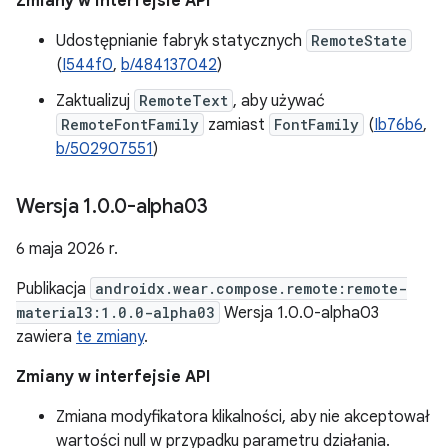
Zmiany w interfejsie API
Udostępnianie fabryk statycznych
RemoteState
(
I544f0
,
b/484137042
)
Zaktualizuj
RemoteText
, aby używać
RemoteFontFamily
zamiast
FontFamily
(
Ib76b6
,
b/502907551
)
Wersja 1
.
0
.
0-alpha03
6 maja 2026 r.
Publikacja
androidx.wear.compose.remote:remote-
material3:1.0.0-alpha03
Wersja 1.0.0-alpha03
zawiera
te zmiany
.
Zmiany w interfejsie API
Zmiana modyfikatora klikalności, aby nie akceptował
wartości null w przypadku parametru działania.