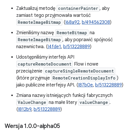
Zaktualizuj metodę
containerPainter
, aby
zamiast tego przyjmowała wartość
RemoteImageBitmap
(
I68a92
,
b/494562308
)
Zmieniliśmy nazwę
RemoteBitmap
na
RemoteImageBitmap
, aby poprawić spójność
nazewnictwa. (
I4fde1
,
b/513228889
)
Udostępniliśmy interfejs API
captureRemoteDocument
Flow i nowe
przeciążenie
captureSingleRemoteDocument
(które przyjmuje
RemoteCreationDisplayInfo
)
jako publiczne interfejsy API. (
I87b0e
,
b/513228889
)
Zmiana nazwy istniejących funkcji fabrycznych
ValueChange
na małe litery
valueChange
.
(
I812b9
,
b/513228889
)
Wersja 1
.
0
.
0-alpha05