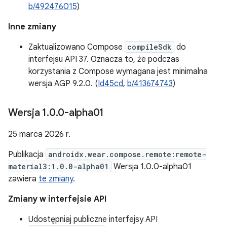
b/492476015
)
Inne zmiany
Zaktualizowano Compose
compileSdk
do
interfejsu API 37. Oznacza to, że podczas
korzystania z Compose wymagana jest minimalna
wersja AGP 9.2.0. (
Id45cd
,
b/413674743
)
Wersja 1
.
0
.
0-alpha01
25 marca 2026 r.
Publikacja
androidx.wear.compose.remote:remote-
material3:1.0.0-alpha01
Wersja 1.0.0-alpha01
zawiera
te zmiany
.
Zmiany w interfejsie API
Udostępniaj publiczne interfejsy API