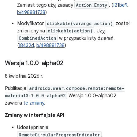
Zamiast tego użyj zasady
Action.Empty
. (
I21be9
,
b/498881738
)
Modyfikator
clickable(varargs action)
został
zmieniony na
clickable(action)
. Użyj
CombinedAction
w przypadku listy działań.
(
I8432d
,
b/498881738
)
Wersja 1
.
0
.
0-alpha02
8 kwietnia 2026 r.
Publikacja
androidx.wear.compose.remote:remote-
material3:1.0.0-alpha02
Wersja 1.0.0-alpha02
zawiera
te zmiany
.
Zmiany w interfejsie API
Udostępnianie
RemoteCircularProgressIndicator
,