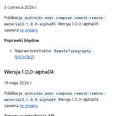
3 czerwca 2026 r.
Publikacja
androidx.wear.compose.remote:remote-
material3:1.0.0-alpha05
Wersja 1.0.0-alpha05
zawiera
te zmiany
.
Poprawki błędów
Napraw konstruktor
RemoteTypography
.
(
bf0c0b2
)
Wersja 1
.
0
.
0-alpha04
19 maja 2026 r.
Publikacja
androidx.wear.compose.remote:remote-
material3:1.0.0-alpha04
Wersja 1.0.0-alpha04
zawiera
te zmiany
.