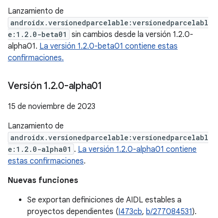
Lanzamiento de
androidx.versionedparcelable:versionedparcelabl
e:1.2.0-beta01
sin cambios desde la versión 1.2.0-
alpha01.
La versión 1.2.0-beta01 contiene estas
confirmaciones.
Versión 1
.
2
.
0-alpha01
15 de noviembre de 2023
Lanzamiento de
androidx.versionedparcelable:versionedparcelabl
e:1.2.0-alpha01
.
La versión 1.2.0-alpha01 contiene
estas confirmaciones
.
Nuevas funciones
Se exportan definiciones de AIDL estables a
proyectos dependientes (
I473cb
,
b/277084531
).