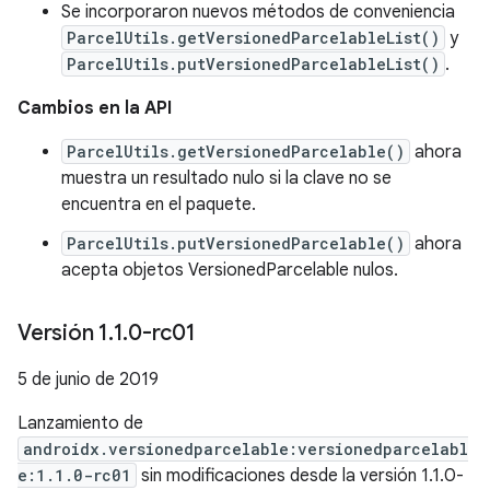
Se incorporaron nuevos métodos de conveniencia
ParcelUtils.getVersionedParcelableList()
y
ParcelUtils.putVersionedParcelableList()
.
Cambios en la API
ParcelUtils.getVersionedParcelable()
ahora
muestra un resultado nulo si la clave no se
encuentra en el paquete.
ParcelUtils.putVersionedParcelable()
ahora
acepta objetos VersionedParcelable nulos.
Versión 1
.
1
.
0-rc01
5 de junio de 2019
Lanzamiento de
androidx.versionedparcelable:versionedparcelabl
e:1.1.0-rc01
sin modificaciones desde la versión 1.1.0-