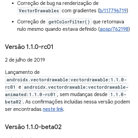
Correção de bug na renderização de
VectorDrawables
com gradientes (
b/117796719
)
Correção de
getColorFilter()
que retornava
nulo mesmo quando estava definido (
aosp/762198
)
Versão 1
.
1
.
0-rc01
2 de julho de 2019
Lançamento de
androidx.vectordrawable:vectordrawable:1.1.0-
rc01
e
androidx.vectordrawable:vectordrawable-
animated:1.1.0-rc01
, sem mudanças desde
1.1.0-
beta02
. As confirmações incluídas nessa versão podem
ser encontradas
neste link
.
Versão 1
.
1
.
0-beta02