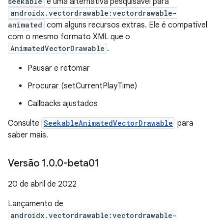
seekable
é uma alternativa pesquisável para
androidx.vectordrawable:vectordrawable-
animated
com alguns recursos extras. Ele é compatível
com o mesmo formato XML que o
AnimatedVectorDrawable
.
Pausar e retomar
Procurar (setCurrentPlayTime)
Callbacks ajustados
Consulte
SeekableAnimatedVectorDrawable
para
saber mais.
Versão 1
.
0
.
0-beta01
20 de abril de 2022
Lançamento de
androidx.vectordrawable:vectordrawable-