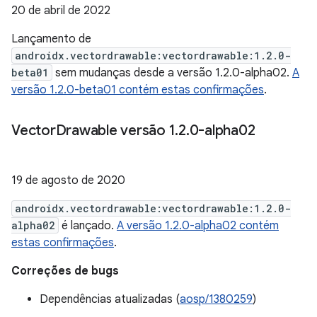
20 de abril de 2022
Lançamento de
androidx.vectordrawable:vectordrawable:1.2.0-
beta01
sem mudanças desde a versão 1.2.0-alpha02.
A
versão 1.2.0-beta01 contém estas confirmações
.
Vector
Drawable versão 1
.
2
.
0-alpha02
19 de agosto de 2020
androidx.vectordrawable:vectordrawable:1.2.0-
alpha02
é lançado.
A versão 1.2.0-alpha02 contém
estas confirmações
.
Correções de bugs
Dependências atualizadas (
aosp/1380259
)