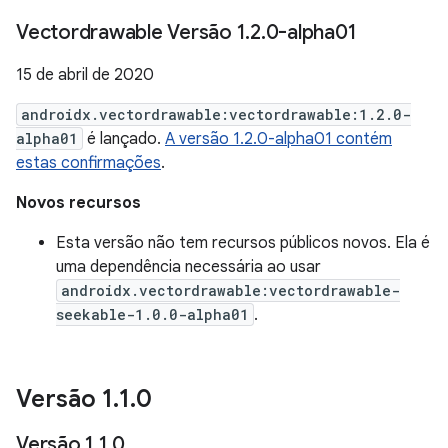
Vectordrawable Versão 1
.
2
.
0-alpha01
15 de abril de 2020
androidx.vectordrawable:vectordrawable:1.2.0-
alpha01
é lançado.
A versão 1.2.0-alpha01 contém
estas confirmações
.
Novos recursos
Esta versão não tem recursos públicos novos. Ela é
uma dependência necessária ao usar
androidx.vectordrawable:vectordrawable-
seekable-1.0.0-alpha01
.
Versão 1
.
1
.
0
Versão 1
.
1
.
0