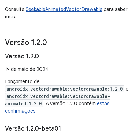
Consulte
SeekableAnimatedVectorDrawable
para saber
mais.
Versão 1
.
2
.
0
Versão 1
.
2
.
0
1º de maio de 2024
Lançamento de
androidx.vectordrawable:vectordrawable:1.2.0
e
androidx.vectordrawable:vectordrawable-
animated:1.2.0
. A versão 1.2.0 contém
estas
confirmações
.
Versão 1
.
2
.
0-beta01