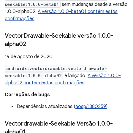
seekable:1.0.0-beta01
sem mudanças desde a versão
1.0.0-alpha02.
A versão 1.0.0-beta01 contém estas
confirmações
:
Vector
Drawable-Seekable versão 1
.
0
.
0-
alpha02
19 de agosto de 2020
androidx.vectordrawable:vectordrawable-
seekable:1.0.0-alpha02
é lançado.
A versão 1.0.0-
alpha02 contém estas confirmações
.
Correções de bugs
Dependências atualizadas (
aosp/1380259
)
Vectordrawable-Seekable Versão 1
.
0
.
0-
alpha01