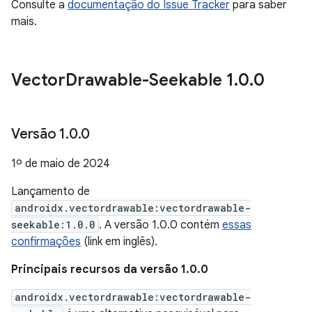
Consulte a
documentação do Issue Tracker
para saber
mais.
Vector
Drawable-Seekable 1
.
0
.
0
Versão 1
.
0
.
0
1º de maio de 2024
Lançamento de
androidx.vectordrawable:vectordrawable-
seekable:1.0.0
. A versão 1.0.0 contém
essas
confirmações
(link em inglês).
Principais recursos da versão 1.0.0
androidx.vectordrawable:vectordrawable-