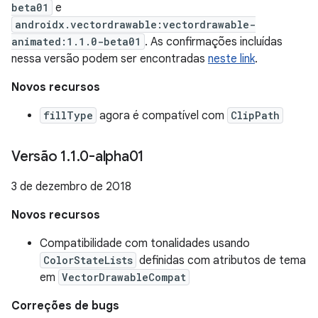
beta01
e
androidx.vectordrawable:vectordrawable-
animated:1.1.0-beta01
. As confirmações incluídas
nessa versão podem ser encontradas
neste link
.
Novos recursos
fillType
agora é compatível com
ClipPath
Versão 1
.
1
.
0-alpha01
3 de dezembro de 2018
Novos recursos
Compatibilidade com tonalidades usando
ColorStateLists
definidas com atributos de tema
em
VectorDrawableCompat
Correções de bugs