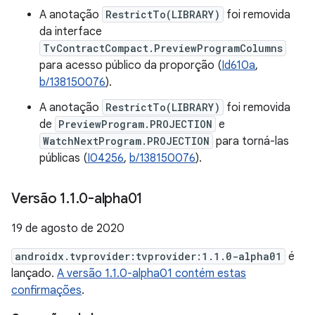
A anotação
RestrictTo(LIBRARY)
foi removida
da interface
TvContractCompact.PreviewProgramColumns
para acesso público da proporção (
Id610a
,
b/138150076
).
A anotação
RestrictTo(LIBRARY)
foi removida
de
PreviewProgram.PROJECTION
e
WatchNextProgram.PROJECTION
para torná-las
públicas (
I04256
,
b/138150076
).
Versão 1
.
1
.
0-alpha01
19 de agosto de 2020
androidx.tvprovider:tvprovider:1.1.0-alpha01
é
lançado.
A versão 1.1.0-alpha01 contém estas
confirmações
.