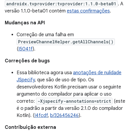
androidx.tvprovider:tvprovider:1.1.0-beta01
. A
versão 1.1.0-beta01 contém
estas confirmações
.
Mudanças na API
Correção de uma falha em
PreviewChannelHelper.getAllChannels()
(
I5041f
).
Correções de bugs
Essa biblioteca agora usa
anotações de nulidade
JSpecify
, que são de uso de tipo. Os
desenvolvedores Kotlin precisam usar o seguinte
argumento do compilador para aplicar o uso
correto:
-Xjspecify-annotations=strict
(este
é o padrão a partir da versão 2.1.0 do compilador
Kotlin). (
I4fcdf
,
b/326456246
).
Contribuição externa