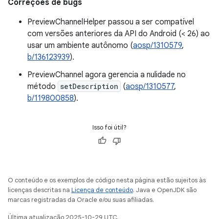
Correções de bugs
PreviewChannelHelper passou a ser compatível
com versões anteriores da API do Android (< 26) ao
usar um ambiente autônomo (
aosp/1310579
,
b/136123939
).
PreviewChannel agora gerencia a nulidade no
método
setDescription
(
aosp/1310577
,
b/119800858
).
Isso foi útil?
O conteúdo e os exemplos de código nesta página estão sujeitos às
licenças descritas na
Licença de conteúdo
. Java e OpenJDK são
marcas registradas da Oracle e/ou suas afiliadas.
Última atualização 2025-10-29 UTC.