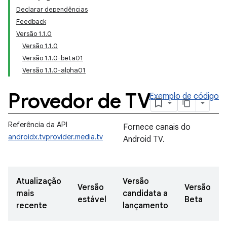
Declarar dependências
Feedback
Versão 1.1.0
Versão 1.1.0
Versão 1.1.0-beta01
Versão 1.1.0-alpha01
Provedor de TV
Exemplo de código
Referência da API
Fornece canais do
androidx.tvprovider.media.tv
Android TV.
Atualização
Versão
Versão
Versão
mais
candidata a
estável
Beta
recente
lançamento