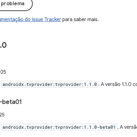
o problema
mentação do Issue Tracker
para saber mais.
.
0
025
e
androidx.tvprovider:tvprovider:1.1.0
. A versão 1.1.0
-beta01
025
e
androidx.tvprovider:tvprovider:1.1.0-beta01
. A vers