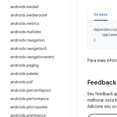
androidx
.
media3
Groovy
androidx
.
mediarouter
androidx
.
metrics
dependencie
androidx
.
multidex
impleme
}
androidx
.
navigation
androidx
.
navigation3
androidx
.
navigationevent
Para mais info
androidx
.
paging
androidx
.
palette
Feedback
androidx
.
pdf
androidx
.
percentlayout
Seu feedback aj
androidx
.
performance
melhorar esta b
Adicione seu vo
androidx
.
photopicker
androidx
.
preference