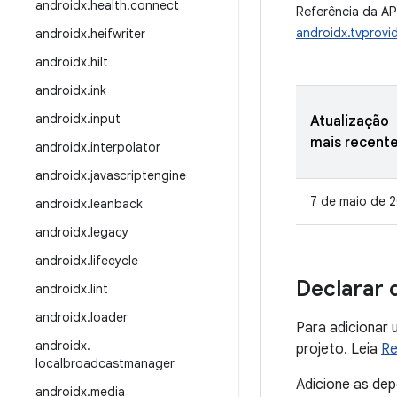
androidx
.
health
.
connect
Referência da AP
androidx.tvprovid
androidx
.
heifwriter
androidx
.
hilt
androidx
.
ink
androidx
.
input
Atualização
mais recent
androidx
.
interpolator
androidx
.
javascriptengine
7 de maio de 
androidx
.
leanback
androidx
.
legacy
androidx
.
lifecycle
Declarar 
androidx
.
lint
androidx
.
loader
Para adicionar 
androidx
.
projeto. Leia
Re
localbroadcastmanager
Adicione as de
androidx
.
media