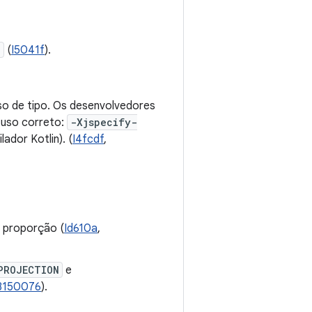
)
(
I5041f
).
uso de tipo. Os desenvolvedores
 uso correto:
-Xjspecify-
ador Kotlin). (
I4fcdf
,
 proporção (
Id610a
,
PROJECTION
e
8150076
).