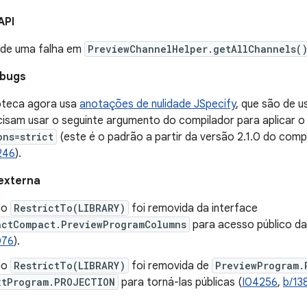
API
de uma falha em
PreviewChannelHelper.getAllChannels(
 bugs
ioteca agora usa
anotações de nulidade JSpecify
, que são de 
ecisam usar o seguinte argumento do compilador para aplicar o
ons=strict
(este é o padrão a partir da versão 2.1.0 do compil
246
).
externa
ão
RestrictTo(LIBRARY)
foi removida da interface
actCompact.PreviewProgramColumns
para acesso público da
076
).
ão
RestrictTo(LIBRARY)
foi removida de
PreviewProgram.
xtProgram.PROJECTION
para torná-las públicas (
I04256
,
b/13