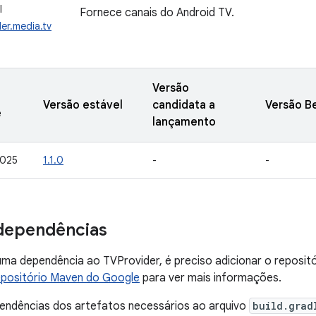
I
Fornece canais do Android TV.
er.media.tv
Versão
Versão estável
candidata a
Versão B
e
lançamento
2025
1.1.0
-
-
dependências
uma dependência ao TVProvider, é preciso adicionar o reposi
positório Maven do Google
para ver mais informações.
pendências dos artefatos necessários ao arquivo
build.grad