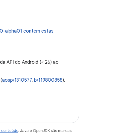
1.0-alpha01 contém estas
a API do Android (< 26) ao
(
aosp/1310577
,
b/119800858
).
e conteúdo
. Java e OpenJDK são marcas