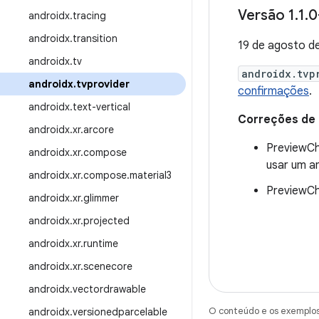
Versão 1
.
1
.
0
androidx
.
tracing
androidx
.
transition
19 de agosto d
androidx
.
tv
androidx.tvp
androidx
.
tvprovider
confirmações
.
androidx
.
text-vertical
Correções de
androidx
.
xr
.
arcore
PreviewCh
androidx
.
xr
.
compose
usar um a
androidx
.
xr
.
compose
.
material3
PreviewCh
androidx
.
xr
.
glimmer
androidx
.
xr
.
projected
androidx
.
xr
.
runtime
androidx
.
xr
.
scenecore
androidx
.
vectordrawable
O conteúdo e os exemplos 
androidx
.
versionedparcelable