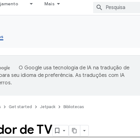
ejamento
Mais
as
O Google usa tecnologia de IA na tradução de
ara seu idioma de preferência. As traduções com IA
rros.
s
Get started
Jetpack
Bibliotecas
dor de TV