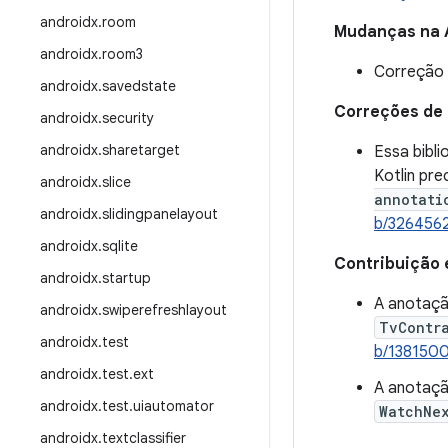
androidx
.
room
Mudanças na 
androidx
.
room3
Correção 
androidx
.
savedstate
Correções de
androidx
.
security
androidx
.
sharetarget
Essa bibl
Kotlin pr
androidx
.
slice
annotati
androidx
.
slidingpanelayout
b/326456
androidx
.
sqlite
Contribuição 
androidx
.
startup
A anotaç
androidx
.
swiperefreshlayout
TvContr
androidx
.
test
b/138150
androidx
.
test
.
ext
A anotaç
androidx
.
test
.
uiautomator
WatchNe
androidx
.
textclassifier