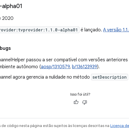
-alpha01
e 2020
rovider:tvprovider:1.1.0-alpha01
é lançado.
A versão 1.
 bugs
annelHelper passou a ser compatível com versões anteriores d
mbiente autônomo (
aosp/1310579
,
b/136123939
).
annel agora gerencia a nulidade no método
setDescription
Isso foi útil?
de código nesta página estão sujeitos às licenças descritas na
Licença d