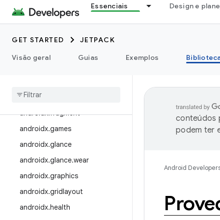
androidx.draganddrop
Essenciais
Design e plan
androidx.drawerlayout
androidx.dynamicanimation
GET STARTED
JETPACK
androidx.emoji
Visão geral
Guias
Exemplos
Bibliotec
androidx.emoji2
androidx
.
enterprise
androidx
.
exifinterface
androidx
.
fragment
conteúdos p
androidx
.
games
podem ter e
androidx
.
glance
androidx
.
glance
.
wear
Android Developer
androidx
.
graphics
androidx
.
gridlayout
Prove
androidx
.
health