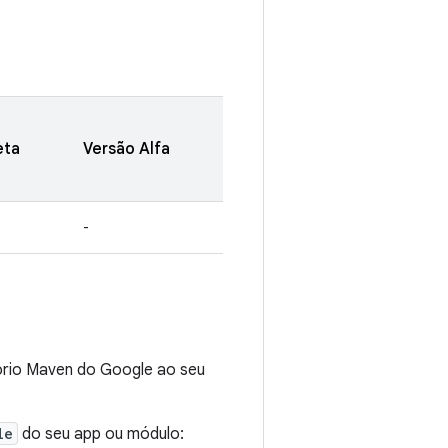
eta
Versão Alfa
-
tório Maven do Google ao seu
le
do seu app ou módulo: