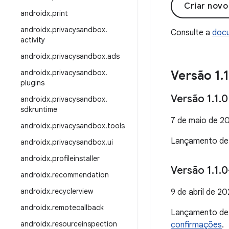
Criar nov
androidx
.
print
androidx
.
privacysandbox
.
Consulte a
docu
activity
androidx
.
privacysandbox
.
ads
androidx
.
privacysandbox
.
Versão 1
.
1
plugins
Versão 1
.
1
.
0
androidx
.
privacysandbox
.
sdkruntime
7 de maio de 2
androidx
.
privacysandbox
.
tools
Lançamento d
androidx
.
privacysandbox
.
ui
androidx
.
profileinstaller
Versão 1
.
1
.
0
androidx
.
recommendation
androidx
.
recyclerview
9 de abril de 2
androidx
.
remotecallback
Lançamento d
androidx
.
resourceinspection
confirmações
.