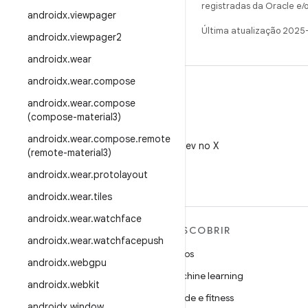
registradas da Oracle e/o
androidx
.
viewpager
Última atualização 2025
androidx
.
viewpager2
androidx
.
wear
androidx
.
wear
.
compose
androidx
.
wear
.
compose
(compose-material3)
X
androidx
.
wear
.
compose
.
remote
Siga @AndroidDev no X
(remote-material3)
androidx
.
wear
.
protolayout
androidx
.
wear
.
tiles
androidx
.
wear
.
watchface
MAIS SOBRE O ANDROID
DESCOBRIR
androidx
.
wear
.
watchfacepush
Android
Jogos
androidx
.
webgpu
Android para empresas
Machine learning
androidx
.
webkit
Segurança
Saúde e fitness
androidx
.
window