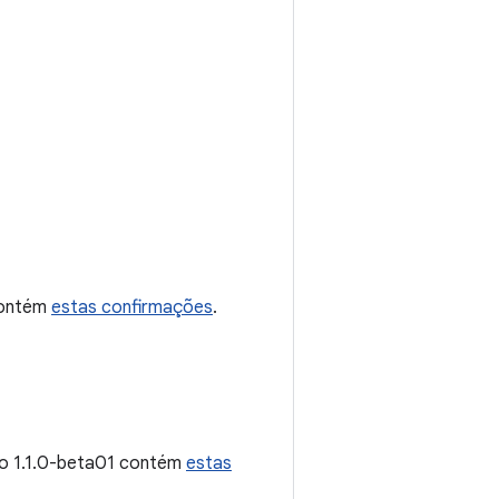
 contém
estas confirmações
.
ão 1.1.0-beta01 contém
estas