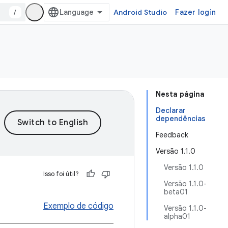
/
Android Studio
Fazer login
Nesta página
Declarar
dependências
Feedback
Versão 1.1.0
Versão 1.1.0
Isso foi útil?
Versão 1.1.0-
beta01
Exemplo de código
Versão 1.1.0-
alpha01