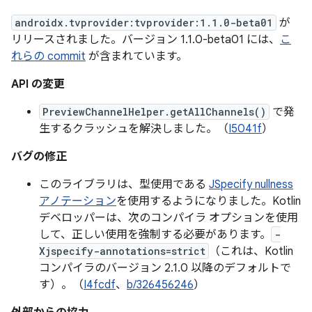
androidx.tvprovider:tvprovider:1.1.0-beta01
が
リリースされました。バージョン 1.1.0-beta01 には、
こ
れらの commit
が含まれています。
API の変更
PreviewChannelHelper.getAllChannels()
で発
生するクラッシュを解決しました。（
I5041f
）
バグの修正
このライブラリは、型使用である
JSpecify nullness
アノテーション
を使用するようになりました。Kotlin
デベロッパーは、次のコンパイラ オプションを使用
して、正しい使用を強制する必要があります。
-
Xjspecify-annotations=strict
（これは、Kotlin
コンパイラのバージョン 2.1.0 以降のデフォルトで
す）。（
I4fcdf
、
b/326456246
）