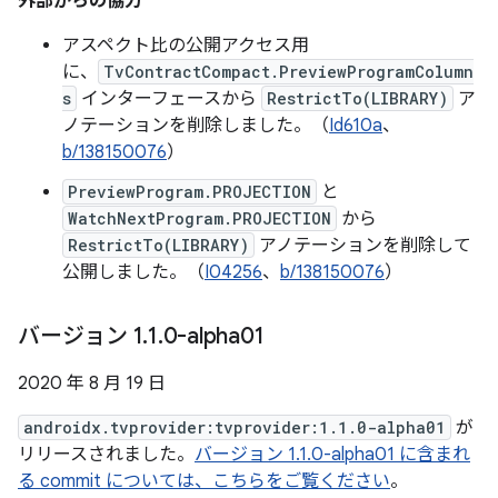
外部からの協力
アスペクト比の公開アクセス用
に、
TvContractCompact.PreviewProgramColumn
s
インターフェースから
RestrictTo(LIBRARY)
ア
ノテーションを削除しました。（
Id610a
、
b/138150076
）
PreviewProgram.PROJECTION
と
WatchNextProgram.PROJECTION
から
RestrictTo(LIBRARY)
アノテーションを削除して
公開しました。（
I04256
、
b/138150076
）
バージョン 1
.
1
.
0-alpha01
2020 年 8 月 19 日
androidx.tvprovider:tvprovider:1.1.0-alpha01
が
リリースされました。
バージョン 1.1.0-alpha01 に含まれ
る commit については、こちらをご覧ください
。