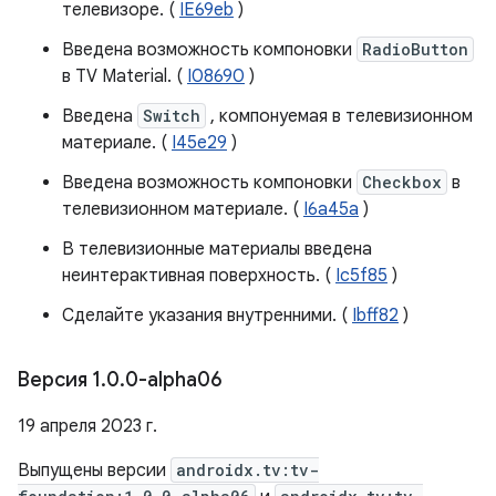
телевизоре. (
IE69eb
)
Введена возможность компоновки
RadioButton
в TV Material. (
I08690
)
Введена
Switch
, компонуемая в телевизионном
материале. (
I45e29
)
Введена возможность компоновки
Checkbox
в
телевизионном материале. (
I6a45a
)
В телевизионные материалы введена
неинтерактивная поверхность. (
Ic5f85
)
Сделайте указания внутренними. (
Ibff82
)
Версия 1
.
0
.
0-alpha06
19 апреля 2023 г.
Выпущены версии
androidx.tv:tv-