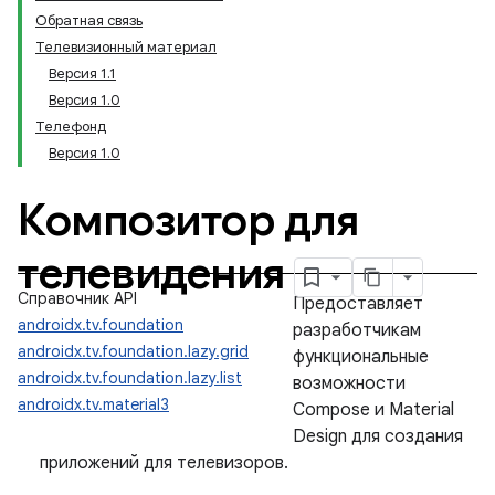
Обратная связь
Телевизионный материал
Версия 1.1
Версия 1.0
Телефонд
Версия 1.0
Композитор для
телевидения
Справочник API
Предоставляет
androidx.tv.foundation
разработчикам
androidx.tv.foundation.lazy.grid
функциональные
androidx.tv.foundation.lazy.list
возможности
androidx.tv.material3
Compose и Material
Design для создания
приложений для телевизоров.