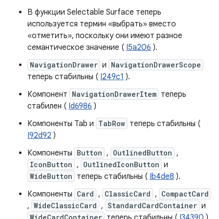
В функции Selectable Surface теперь
используется термин «выбрать» вместо
«отметить», поскольку они имеют разное
семантическое значение (
I5a206
).
NavigationDrawer
и
NavigationDrawerScope
теперь стабильны (
I249c1
).
Компонент
NavigationDrawerItem
теперь
стабилен (
Id6986
)
Компоненты Tab и
TabRow
теперь стабильны (
I92d92
)
Компоненты
Button
,
OutlinedButton
,
IconButton
,
OutlinedIconButton
и
WideButton
теперь стабильны (
Ib4de8
).
Компоненты
Card
,
ClassicCard
,
CompactCard
,
WideClassicCard
,
StandardCardContainer
и
WideCardContainer
теперь стабильны (
I34390
).