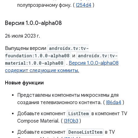
полупрозрачному фону. (
I254d4
)
Версия 1
.
0
.
0-alpha08
26 июля 2023 г.
Выпущены версии
androidx.tv:tv-
foundation:1.0.0-alpha08
и
androidx.tv:tv-
material:1.0.0-alpha08
.
Версия 1.0.0-alpha08
содержит следующие коммиты.
Новые функции
Представлены компоненты микросхемы для
создания телевизионного контента. (
I86da4
)
Добавьте компонент
ListItem
в компонент TV
Compose Material. (
I3f0b3
)
Добавьте компонент
DenseListItem
в TV