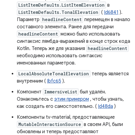
ListItemDefaults.ListItemElevation
в
ListItemDefaults.TonalElevation
(
Id6841
).
Параметр
headlineContent
перемещен в начало
составного элемента. Ранее для передачи
headlineContent
можно было использовать
синтаксис лямбда-выражений в конце строк кода
Kotlin. Теперь же для указания
headlineContent
необходимо использовать синтаксис
именованных параметров.
LocalAbsoluteTonalElevation
теперь является
внутренним (
Ibfc65
).
Компонент
ImmersiveList
был удалён.
Ознакомьтесь с
этим примером
, чтобы узнать,
как создать его самостоятельно. (
Id48da
)
Компоненты tv-material, предоставляющие
MutableInteractionSource
в своем API, были
обновлены и теперь предоставляют