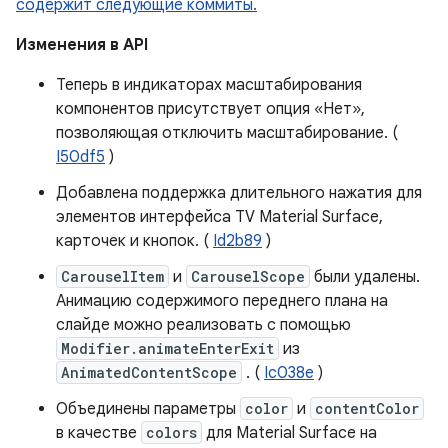
содержит следующие коммиты.
Изменения в API
Теперь в индикаторах масштабирования
компонентов присутствует опция «Нет»,
позволяющая отключить масштабирование. (
I50df5
)
Добавлена ​​поддержка длительного нажатия для
элементов интерфейса TV Material Surface,
карточек и кнопок. (
Id2b89
)
CarouselItem
и
CarouselScope
были удалены.
Анимацию содержимого переднего плана на
слайде можно реализовать с помощью
Modifier.animateEnterExit
из
AnimatedContentScope
. (
Ic038e
)
Объединены параметры
color
и
contentColor
в качестве
colors
для Material Surface на