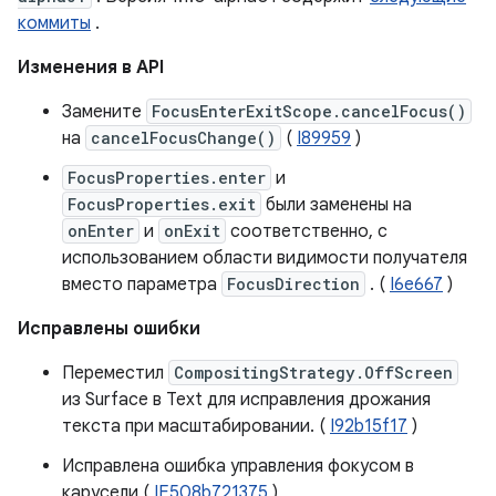
коммиты
.
Изменения в API
Замените
FocusEnterExitScope.cancelFocus()
на
cancelFocusChange()
(
I89959
)
FocusProperties.enter
и
FocusProperties.exit
были заменены на
onEnter
и
onExit
соответственно, с
использованием области видимости получателя
вместо параметра
FocusDirection
. (
I6e667
)
Исправлены ошибки
Переместил
CompositingStrategy.OffScreen
из Surface в Text для исправления дрожания
текста при масштабировании. (
I92b15f17
)
Исправлена ​​ошибка управления фокусом в
карусели (
IE508b721375
)