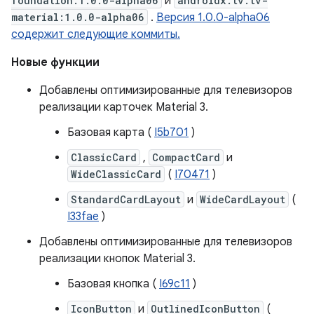
foundation:1.0.0-alpha06
и
androidx.tv:tv-
material:1.0.0-alpha06
.
Версия 1.0.0-alpha06
содержит следующие коммиты.
Новые функции
Добавлены оптимизированные для телевизоров
реализации карточек Material 3.
Базовая карта (
I5b701
)
ClassicCard
,
CompactCard
и
WideClassicCard
(
I70471
)
StandardCardLayout
и
WideCardLayout
(
I33fae
)
Добавлены оптимизированные для телевизоров
реализации кнопок Material 3.
Базовая кнопка (
I69c11
)
IconButton
и
OutlinedIconButton
(