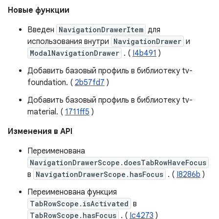
Новые функции
Введен
NavigationDrawerItem
для
использования внутри
NavigationDrawer
и
ModalNavigationDrawer
. (
I4b491
)
Добавить базовый профиль в библиотеку tv-
foundation. (
2b57fd7
)
Добавить базовый профиль в библиотеку tv-
material. (
1711ff5
)
Изменения в API
Переименована
NavigationDrawerScope.doesTabRowHaveFocus
в
NavigationDrawerScope.hasFocus
. (
I8286b
)
Переименована функция
TabRowScope.isActivated
в
TabRowScope.hasFocus
. (
Ic4273
)