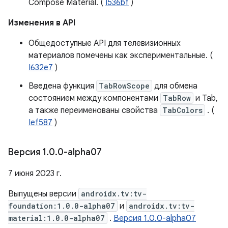
Compose Material. (
I536bf
)
Изменения в API
Общедоступные API для телевизионных
материалов помечены как экспериментальные. (
I632e7
)
Введена функция
TabRowScope
для обмена
состоянием между компонентами
TabRow
и Tab,
а также переименованы свойства
TabColors
. (
Ief587
)
Версия 1
.
0
.
0-alpha07
7 июня 2023 г.
Выпущены версии
androidx.tv:tv-
foundation:1.0.0-alpha07
и
androidx.tv:tv-
material:1.0.0-alpha07
.
Версия 1.0.0-alpha07