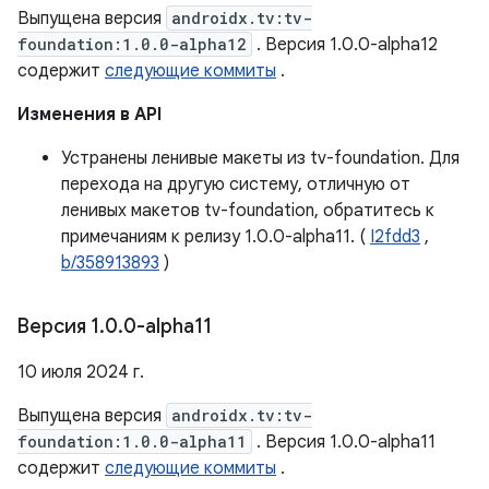
Выпущена версия
androidx.tv:tv-
foundation:1.0.0-alpha12
. Версия 1.0.0-alpha12
содержит
следующие коммиты
.
Изменения в API
Устранены ленивые макеты из tv-foundation. Для
перехода на другую систему, отличную от
ленивых макетов tv-foundation, обратитесь к
примечаниям к релизу 1.0.0-alpha11. (
I2fdd3
,
b/358913893
)
Версия 1
.
0
.
0-alpha11
10 июля 2024 г.
Выпущена версия
androidx.tv:tv-
foundation:1.0.0-alpha11
. Версия 1.0.0-alpha11
содержит
следующие коммиты
.