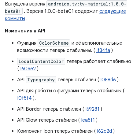
Выпущена версия
androidx.tv:tv-material:1.0.0-
beta01
. Версия 1.0.0-beta01 содержит
следующие
коммиты
.
Изменения в API
Функция
ColorScheme
и её вспомогательные
возможности теперь стабильны. (
If34fa
)
LocalContentColor
теперь работает стабильно
(
I60ee2
).
API
Typography
теперь стабилен (
I088d6
).
API для работы с фигурами теперь стабильны (
I0f5f4
).
API Border теперь стабилен (
I69281
)
API Glow теперь стабилен (
Iea5f1
)
Компонент Icon теперь стабилен (
I62c2d
)