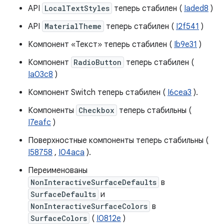
API
LocalTextStyles
теперь стабилен (
Iaded8
)
API
MaterialTheme
теперь стабилен (
I2f541
)
Компонент «Текст» теперь стабилен (
Ib9e31
)
Компонент
RadioButton
теперь стабилен (
Ia03c8
)
Компонент Switch теперь стабилен (
I6cea3
).
Компоненты
Checkbox
теперь стабильны (
I7eafc
)
Поверхностные компоненты теперь стабильны (
I58758
,
I04aca
).
Переименованы
NonInteractiveSurfaceDefaults
в
SurfaceDefaults
и
NonInteractiveSurfaceColors
в
SurfaceColors
(
I0812e
)