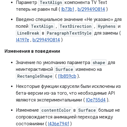
Параметр
TextAlign
компонента TV Text
теперь не равен null (
Ib73b1
,
b/299490814
)
Введено специальное значение «Не указано» для
полей
TextAlign
,
TextDirection
,
Hyphens
и
LineBreak
в
ParagraphTextStyle
для замены (
I4197e
,
b/299490814
)
Изменения в поведении
Значение по умолчанию параметра
shape
для
неинтерактивной
Surface
изменено на
RectangleShape
(
I1b859cb
).
Некоторые функции карусели были исключены из
бета-версии из-за того, что необходимые API
являются экспериментальными (
I0e755d4
).
Изменение
contentColor
в
Surface
больше не
сопровождается анимацией перехода между
состояниями (
I436e794f
)