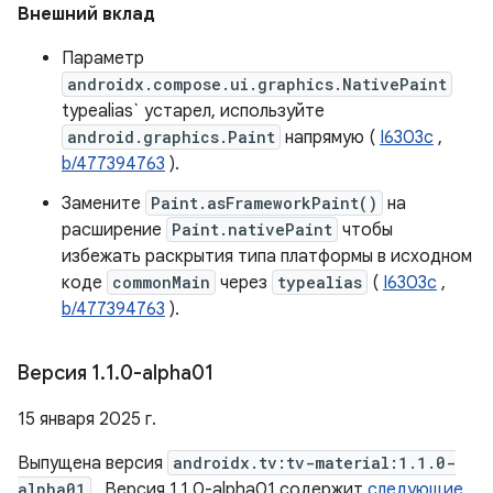
Внешний вклад
Параметр
androidx.compose.ui.graphics.NativePaint
typealias` устарел, используйте
android.graphics.Paint
напрямую (
I6303c
,
b/477394763
).
Замените
Paint.asFrameworkPaint()
на
расширение
Paint.nativePaint
чтобы
избежать раскрытия типа платформы в исходном
коде
commonMain
через
typealias
(
I6303c
,
b/477394763
).
Версия 1
.
1
.
0-alpha01
15 января 2025 г.
Выпущена версия
androidx.tv:tv-material:1.1.0-
alpha01
. Версия 1.1.0-alpha01 содержит
следующие