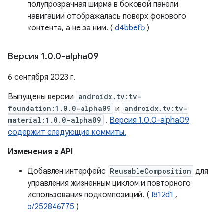
полупрозрачная ширма в боковой панели
навигации отображалась поверх фонового
контента, а не за ним. (
d4bbefb
)
Версия 1
.
0
.
0-alpha09
6 сентября 2023 г.
Выпущены версии
androidx.tv:tv-
foundation:1.0.0-alpha09
и
androidx.tv:tv-
material:1.0.0-alpha09
.
Версия 1.0.0-alpha09
содержит следующие коммиты.
Изменения в API
Добавлен интерфейс
ReusableComposition
для
управления жизненным циклом и повторного
использования подкомпозиций. (
I812d1
,
b/252846775
)