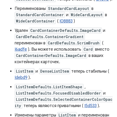
Переименованы
StandardCardLayout
в
StandardCardContainer
и
WideCardLayout
в
WideCardContainer
(
I08883
)
Удален
CardContainerDefaults.ImageCard
и
CardDefaults.ContainerGradient
переименован в
CardDefaults.ScrimBrush
(
I6adfe
). Вы можете использовать
Card
вместо
CardContainerDefaults.ImageCard
в ваших
контейнерах карточек.
ListItem
и
DenseListItem
теперь стабильны (
Idebd9
).
ListItemDefaults.ListItemShape
,
ListItemDefaults.FocusedDisabledBorder
и
ListItemDefaults.SelectedContainerColorOpac
ity
теперь являются приватными (
I5d533
).
Изменены параметры
ListItem
и переименован