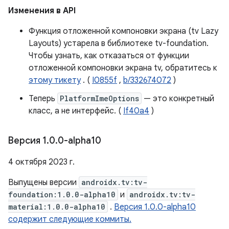
Изменения в API
Функция отложенной компоновки экрана (tv Lazy
Layouts) устарела в библиотеке tv-foundation.
Чтобы узнать, как отказаться от функции
отложенной компоновки экрана tv, обратитесь к
этому тикету
. (
I0855f
,
b/332674072
)
Теперь
PlatformImeOptions
— это конкретный
класс, а не интерфейс. (
If40a4
)
Версия 1
.
0
.
0-alpha10
4 октября 2023 г.
Выпущены версии
androidx.tv:tv-
foundation:1.0.0-alpha10
и
androidx.tv:tv-
material:1.0.0-alpha10
.
Версия 1.0.0-alpha10
содержит следующие коммиты.