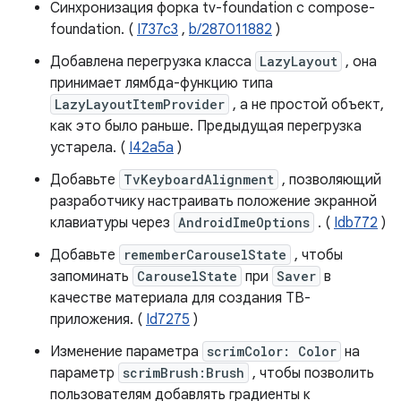
Синхронизация форка tv-foundation с compose-
foundation. (
I737c3
,
b/287011882
)
Добавлена ​​перегрузка класса
LazyLayout
, она
принимает лямбда-функцию типа
LazyLayoutItemProvider
, а не простой объект,
как это было раньше. Предыдущая перегрузка
устарела. (
I42a5a
)
Добавьте
TvKeyboardAlignment
, позволяющий
разработчику настраивать положение экранной
клавиатуры через
AndroidImeOptions
. (
Idb772
)
Добавьте
rememberCarouselState
, чтобы
запоминать
CarouselState
при
Saver
в
качестве материала для создания ТВ-
приложения. (
Id7275
)
Изменение параметра
scrimColor: Color
на
параметр
scrimBrush:Brush
, чтобы позволить
пользователям добавлять градиенты к