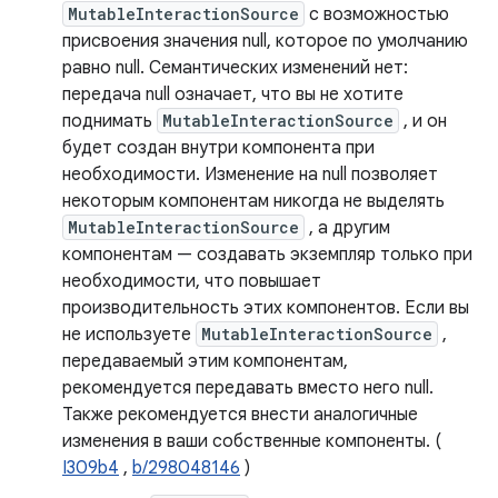
MutableInteractionSource
с возможностью
присвоения значения null, которое по умолчанию
равно null. Семантических изменений нет:
передача null означает, что вы не хотите
поднимать
MutableInteractionSource
, и он
будет создан внутри компонента при
необходимости. Изменение на null позволяет
некоторым компонентам никогда не выделять
MutableInteractionSource
, а другим
компонентам — создавать экземпляр только при
необходимости, что повышает
производительность этих компонентов. Если вы
не используете
MutableInteractionSource
,
передаваемый этим компонентам,
рекомендуется передавать вместо него null.
Также рекомендуется внести аналогичные
изменения в ваши собственные компоненты. (
I309b4
,
b/298048146
)