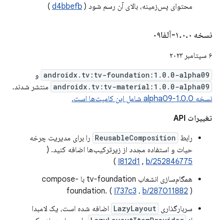
محتوای پس‌زمینه، بالای آن رسم شود (
d4bbefb
)
نسخه ۱
۰-آلفا۰۹
.
۰
.
۶ سپتامبر ۲۰۲۳
androidx.tv:tv-foundation:1.0.0-alpha09
و
androidx.tv:tv-material:1.0.0-alpha09
منتشر شدند.
نسخه 1.0.0-alpha09 شامل این کامیت‌ها است.
تغییرات API
رابط
ReusableComposition
را برای مدیریت چرخه
حیات و استفاده مجدد از زیرترکیب‌ها اضافه کنید. (
)
I812d1
,
b/252846775
همگام‌سازی انشعاب tv-foundation با compose-
foundation. (
I737c3
،
b/287011882
)
سربارگذاری
LazyLayout
اضافه شده است، یک لامبدا