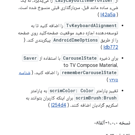
از
LazyLayoutItemProvider
را می‌پذیرد، نه یک
شیء ساده مانند قبل. سربارگذاری قبلی منسوخ شده است.
)
I42a5a
(
TvKeyboardAlignment
را اضافه کنید تا به
توسعه‌دهنده اجازه دهید موقعیت صفحه‌کلید روی صفحه
را از طریق
AndroidImeOptions
پیکربندی کند. (
)
Idb772
برای ذخیره
CarouselState
با استفاده از
Saver
to TV Compose Material،
rememberCarouselState
را اضافه کنید. (
شناسه
)
۷۲۷۵
تغییر پارامتر
scrimColor: Color
به پارامتر
scrimBrush:Brush
برای اینکه کاربران بتوانند به
اسکریم گرادیان اضافه کنند. (
I254d4
)
نسخه ۱
۰-آلفا۰۸
.
۰
.