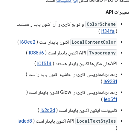
نسخه 1.0.0-beta01 شامل
این کامیت‌ها
است.
تغییرات API
ColorScheme
و توابع کاربردی آن اکنون پایدار هستند.
)
If34fa
(
LocalContentColor
اکنون پایدار است (
I60ee2
)
Typography
API
اکنون پایدار است (
I088d6
)
APIهای شکل‌ها اکنون پایدار هستند (
I0f5f4
)
رابط برنامه‌نویسی کاربردی حاشیه اکنون پایدار است (
)
I69281
رابط برنامه‌نویسی کاربردی Glow اکنون پایدار است (
)
Iea5f1
کامپوننت آیکون اکنون پایدار است (
I62c2d
)
LocalTextStyles
API
اکنون پایدار است (
Iaded8
)