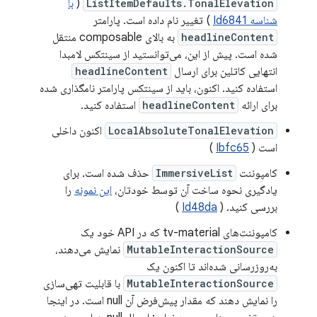
ListItemDefaults.TonalElevation
(
با
شناسه Id6841
) تغییر نام داده است. پارامتر
headlineContent
به بالای composable منتقل
شده است. پیش از این، می‌توانستید از سینتکس لامبدا
انتهایی کاتلین برای ارسال
headlineContent
استفاده کنید. اکنون، باید از سینتکس پارامتر نامگذاری شده
برای ارائه
headlineContent
استفاده کنید.
LocalAbsoluteTonalElevation
اکنون داخلی
است (
Ibfc65
)
کامپوننت
ImmersiveList
حذف شده است. برای
یادگیری نحوه ساخت آن توسط خودتان،
این نمونه
را
بررسی کنید. (
Id48da
)
کامپوننت‌های tv-material که در API خود یک
MutableInteractionSource
نمایش می‌دهند،
به‌روزرسانی شده‌اند تا اکنون یک
MutableInteractionSource
با قابلیت تهی‌سازی
را نمایش دهند که مقدار پیش‌فرض آن null است. در اینجا