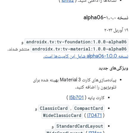
نشانه‌ها را داخلی کنید. (
Ibff82
)
نسخه ۱
۰-alpha06
.
۰
.
۱۹ آوریل ۲۰۲۳
androidx.tv:tv-foundation:1.0.0-alpha06
و
androidx.tv:tv-material:1.0.0-alpha06
منتشر شدند.
نسخه 1.0.0-alpha06 شامل این کامیت‌ها است.
ویژگی‌های جدید
پیاده‌سازی‌های کارت Material 3 بهینه شده برای
تلویزیون را اضافه کنید.
کارت پایه (
I5b701
)
CompactCard
،
ClassicCard
و
WideClassicCard
(
I70471
)
StandardCardLayout
و