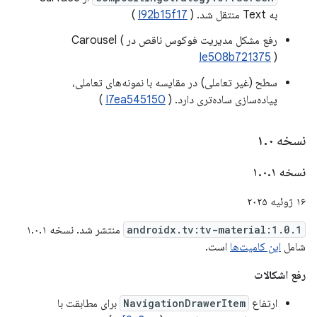
به Text منتقل شد. (
I92b15f17
)
رفع مشکل مدیریت فوکوس ناقص در Carousel (
Ie508b721375
)
سطح (غیر تعاملی) در مقایسه با نمونه‌های تعاملی،
پیاده‌سازی ساده‌تری دارد. (
I7ea545150
)
نسخه ۱
۰
.
نسخه ۱
۱
.
۰
.
۱۶ ژوئیه ۲۰۲۵
androidx.tv:tv-material:1.0.1
منتشر شد. نسخه ۱.۰.۱
شامل
این کامیت‌ها
است.
رفع اشکالات
ارتفاع
NavigationDrawerItem
برای مطابقت با