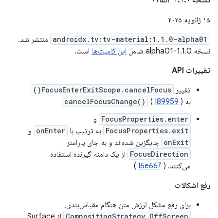
۱۵ ژانویه ۲۰۲۵
androidx.tv:tv-material:1.1.0-alpha01
منتشر شد.
نسخه 1.1.0-alpha01 شامل
این کامیت‌ها
است.
تغییرات API
تغییر
FocusEnterExitScope.cancelFocus()
به
)
I89959
(
cancelFocusChange()
FocusProperties.enter
و
FocusProperties.exit
به ترتیب با
onEnter
و
onExit
جایگزین شده‌اند و به جای پارامتر
FocusDirection
از یک دامنه گیرنده استفاده
می‌کنند. (
I6e667
)
رفع اشکالات
برای رفع مشکل لرزش متن هنگام مقیاس‌بندی،
CompositingStrategy.OffScreen
از Surface