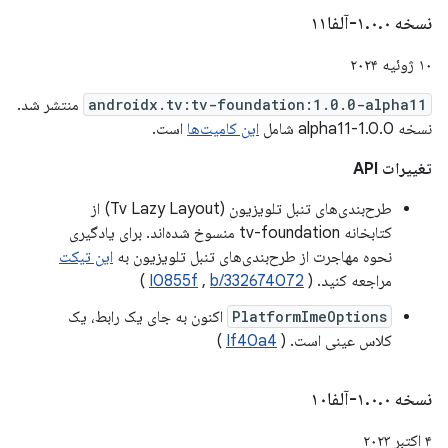
نسخه ۱
۰-آلفا۱۱
.
۰
.
۱۰ ژوئیه ۲۰۲۴
androidx.tv:tv-foundation:1.0.0-alpha11
منتشر شد.
نسخه 1.0.0-alpha11 شامل
این کامیت‌ها
است.
تغییرات API
طرح‌بندی‌های تنبل تلویزیون (Tv Lazy Layout) از
کتابخانه tv-foundation منسوخ شده‌اند. برای یادگیری
نحوه مهاجرت از طرح‌بندی‌های تنبل تلویزیون به
این تیکت
مراجعه کنید. (
b/332674072
,
I0855f
)
PlatformImeOptions
اکنون به جای یک رابط، یک
کلاس عینی است. (
If40a4
)
نسخه ۱
۰-آلفا۱۰
.
۰
.
۴ اکتبر ۲۰۲۳