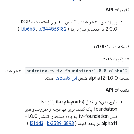
تغییرات API
پروژه‌های منتشر شده با کاتلین ۲.۰ برای استفاده به KGP
2.0.0 یا جدیدتر نیاز دارند (
b/344563182
،
Idb6b5
)
نسخه ۱
۰-آلفا۱۲
.
۰
.
۱۵ ژانویه ۲۰۲۵
androidx.tv:tv-foundation:1.0.0-alpha12
منتشر شد.
نسخه 1.0.0-alpha12 شامل
این کامیت‌ها
است.
تغییرات API
طرح‌بندی‌های تنبل (lazy layouts) را از tv-
foundation پاک کنید. برای مهاجرت از طرح‌بندی‌های
تنبل tv-foundation به یادداشت‌های انتشار 1.0.0-
alpha11 مراجعه کنید. (
b/358913893
،
I2fdd3
)