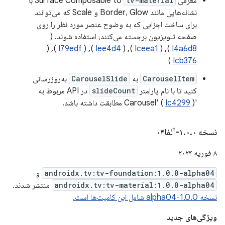
معرفی Surface Composable to
tv-material
با
نشانه‌هایی مانند Border، Glow و Scale که می‌توانند
برای ساخت اجزایی که به وضوح عنصر مورد نظر را روی
صفحه تلویزیون برجسته می‌کنند، استفاده شوند. (
), (
I79edf
), (
Iee4d4
), (
Iceea1
), (
I4a6d8
)
Icb376
CarouselItem
به
CarouselSlide
به‌روزرسانی
کنید تا با نام پارامتر
slideCount
در API مربوط به
'Carousel' (
) مطابقت داشته باشد.
Ic4299
نسخه ۱
۰-آلفا۰۴
.
۰
.
۸ فوریه ۲۰۲۳
androidx.tv:tv-foundation:1.0.0-alpha04
و
androidx.tv:tv-material:1.0.0-alpha04
منتشر شدند.
نسخه 1.0.0-alpha04 شامل این کامیت‌ها است.
ویژگی‌های جدید