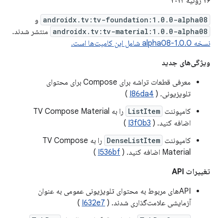
۲۶ ژوئیه ۲۰۲۳
androidx.tv:tv-foundation:1.0.0-alpha08
و
androidx.tv:tv-material:1.0.0-alpha08
منتشر شدند.
نسخه 1.0.0-alpha08 شامل این کامیت‌ها است.
ویژگی‌های جدید
معرفی قطعات تراشه برای Compose برای محتوای
تلویزیونی. (
I86da4
)
کامپوننت
ListItem
را به TV Compose Material
اضافه کنید. (
I3f0b3
)
کامپوننت
DenseListItem
را به TV Compose
Material اضافه کنید. (
I536bf
)
تغییرات API
APIهای مربوط به محتوای تلویزیونی عمومی به عنوان
آزمایشی علامت‌گذاری شدند. (
I632e7
)