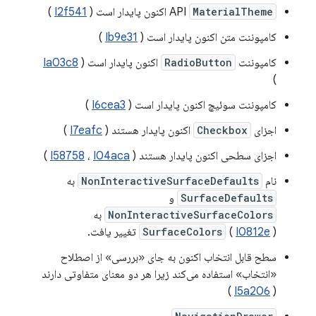
MaterialTheme
API
اکنون پایدار است (
I2f541
)
کامپوننت متن اکنون پایدار است (
Ib9e31
)
کامپوننت
RadioButton
اکنون پایدار است (
Ia03c8
)
کامپوننت سوئیچ اکنون پایدار است (
I6cea3
)
اجزای
Checkbox
اکنون پایدار هستند (
I7eafc
)
اجزای سطحی اکنون پایدار هستند (
I04aca
،
I58758
)
نام
NonInteractiveSurfaceDefaults
به
SurfaceDefaults
و
NonInteractiveSurfaceColors
به
) تغییر یافت.
I0812e
(
SurfaceColors
سطح قابل انتخاب اکنون به جای «بررسی» از اصطلاح
«انتخاب» استفاده می‌کند زیرا هر دو معنای متفاوتی دارند
)
I5a206
(