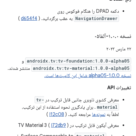
دکمه DPAD را هنگام فوکوس روی
NavigationDrawer
به عقب برگردانید. (
d654f4
)
نسخه ۱
۰-آلفا۰۵
.
۰
.
۲۲ مارس ۲۰۲۳
androidx.tv:tv-foundation:1.0.0-alpha05
و
androidx.tv:tv-material:1.0.0-alpha05
منتشر شدند.
نسخه 1.0.0-alpha05 شامل این کامیت‌ها است.
تغییرات API
معرفی کشوی ناوبری جانبی قابل ترکیب در
tv-
material
. برای یادگیری نحوه استفاده از این ترکیب،
لطفاً به
نمونه‌ها
مراجعه کنید. (
I12c08
)
معرفی آیکون قابل ترکیب در TV Material 3 (
)
I72db9