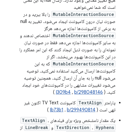
هیچ تغییر معنایی وجود ندارد: ارسال null به این معنی
است که شما نمی‌خواهید
MutableInteractionSource
را بالا ببرید و در
صورت نیاز، درون کامپوننت ایجاد می‌شود. تغییر به null
به برخی از کامپوننت‌ها اجازه می‌دهد هرگز
MutableInteractionSource
اختصاص ندهند و
به سایر کامپوننت‌ها اجازه می‌دهد فقط در صورت نیاز،
نمونه‌ای را به صورت تنبل ایجاد کنند که این امر عملکرد را
در این کامپوننت‌ها بهبود می‌بخشد. اگر از
MutableInteractionSource
که به این
کامپوننت‌ها ارسال می‌کنید استفاده نمی‌کنید، توصیه
می‌شود null را به جای آن ارسال کنید. همچنین توصیه
می‌شود تغییرات مشابهی را در کامپوننت‌های خود ایجاد
کنید. (
b/298048146
,
I309b4
)
پارامتر
TextAlign
کامپوننت TV Text اکنون غیر
تهی است (
b/299490814
،
Ib73b1
)
یک مقدار نامشخص ویژه برای فیلدهای
،
TextAlign
Hyphens
،
TextDirection
و
LineBreak
از