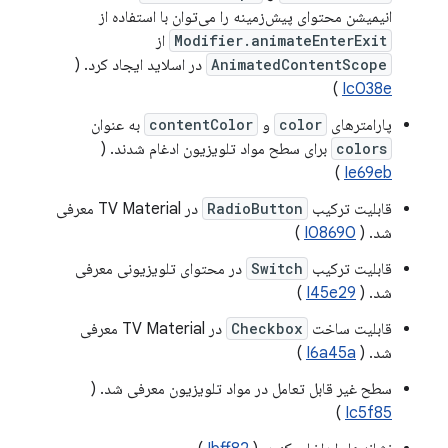
انیمیشن محتوای پیش‌زمینه را می‌توان با استفاده از
Modifier.animateEnterExit
از
AnimatedContentScope
در اسلاید ایجاد کرد. (
)
Ic038e
پارامترهای
color
و
contentColor
به عنوان
colors
برای سطح مواد تلویزیون ادغام شدند. (
)
Ie69eb
قابلیت ترکیب
RadioButton
در TV Material معرفی
شد. (
I08690
)
قابلیت ترکیب
Switch
در محتوای تلویزیونی معرفی
شد. (
I45e29
)
قابلیت ساخت
Checkbox
در TV Material معرفی
شد. (
I6a45a
)
سطح غیر قابل تعامل در مواد تلویزیون معرفی شد. (
)
Ic5f85