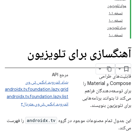
مواد تلویزیون
نسخه ۱.۱
نسخه ۱.۰
بنیاد تلویزیون
نسخه ۱.۰
آهنگسازی برای تلویزیون
مرجع API
قابلیت‌های طراحی
بنیاد اندروید ایکس تی وی
Compose و Material را
androidx.tv.foundation.lazy.grid
برای توسعه‌دهندگان فراهم
androidx.tv.foundation.lazy.list
می‌کند تا بتوانند برنامه‌هایی
اندروید ایکس.تی‌وی.متریال۳
برای تلویزیون بنویسند.
این جدول تمام مصنوعات موجود در گروه
androidx.tv
را فهرست
می‌کند.