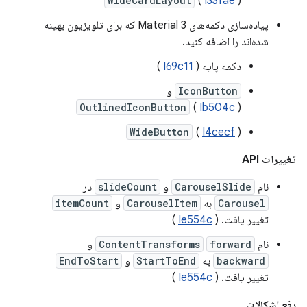
WideCardLayout
(
I33fae
)
پیاده‌سازی دکمه‌های Material 3 که برای تلویزیون بهینه
شده‌اند را اضافه کنید.
دکمه پایه (
I69c11
)
IconButton
و
OutlinedIconButton
(
Ib504c
)
WideButton
(
I4cecf
)
تغییرات API
نام
CarouselSlide
و
slideCount
در
Carousel
به
CarouselItem
و
itemCount
تغییر یافت. (
Ie554c
)
نام
forward
ContentTransforms
و
backward
به
StartToEnd
و
EndToStart
تغییر یافت. (
Ie554c
)
رفع اشکالات