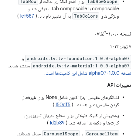
TabRowScope
برای اشتراک‌گذاری حالت از
TabRow
composable با Tab composable معرفی شد و
ویژگی‌های
TabColors
به ​​آن تغییر نام داد. (
Ief587
)
نسخه ۱
۰-آلفا۰۷
.
۰
.
۷ ژوئن ۲۰۲۳
androidx.tv:tv-foundation:1.0.0-alpha07
و
androidx.tv:tv-material:1.0.0-alpha07
منتشر شدند.
نسخه 1.0.0-alpha07 شامل این کامیت‌ها است.
تغییرات API
نشانگرهای مقیاس اجزا اکنون شامل None برای غیرفعال
کردن مقیاس‌بندی هستند. (
I50df5
)
پشتیبانی از کلیک طولانی برای سطح متریال تلویزیون،
کارت‌ها و دکمه‌ها اضافه شد. (
Id2b89
)
CarouselItem
و
CarouselScope
حذف شده‌اند.