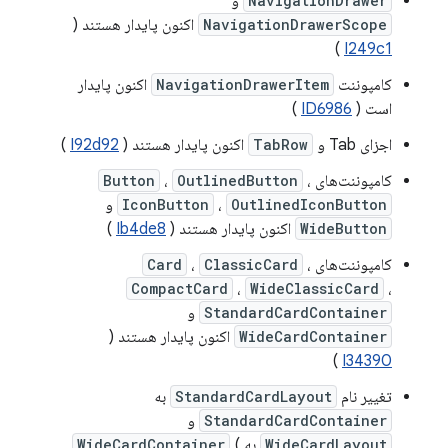
NavigationDrawer
و
NavigationDrawerScope
اکنون پایدار هستند (
)
I249c1
کامپوننت
NavigationDrawerItem
اکنون پایدار
است (
ID6986
)
اجزای Tab و
TabRow
اکنون پایدار هستند (
I92d92
)
کامپوننت‌های
،
OutlinedButton
،
Button
OutlinedIconButton
،
IconButton
و
WideButton
اکنون پایدار هستند (
Ib4de8
)
کامپوننت‌های
،
ClassicCard
،
Card
CompactCard
،
WideClassicCard
،
StandardCardContainer
و
WideCardContainer
اکنون پایدار هستند (
)
I34390
تغییر نام
StandardCardLayout
به
StandardCardContainer
و
WideCardLayout
به
(
WideCardContainer