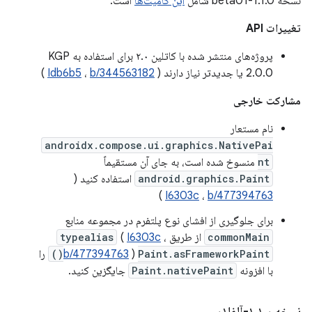
نسخه 1.1.0-beta01 شامل
این کامیت‌ها
است.
تغییرات API
پروژه‌های منتشر شده با کاتلین ۲.۰ برای استفاده به KGP
2.0.0 یا جدیدتر نیاز دارند (
b/344563182
،
Idb6b5
)
مشارکت خارجی
نام مستعار
androidx.compose.ui.graphics.NativePai
nt
منسوخ شده است، به جای آن مستقیماً
android.graphics.Paint
استفاده کنید (
)
I6303c
،
b/477394763
برای جلوگیری از افشای نوع پلتفرم در مجموعه منابع
commonMain
از طریق
،
I6303c
(
typealias
Paint.asFrameworkPaint()
)
b/477394763
را
با افزونه
Paint.nativePaint
جایگزین کنید.
نسخه ۱
۰-آلفا۰۱
.
۱
.