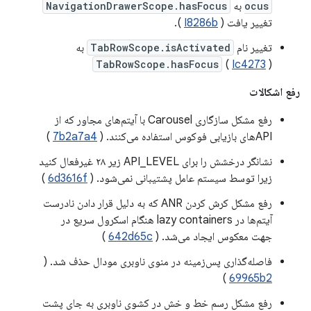
ocus
به
NavigationDrawerScope.hasFocus
تغییر یافت (
I8286b
).
تغییر نام
TabRowScope.isActivated
به
TabRowScope.hasFocus
(
Ic4273
)
رفع اشکالات
رفع مشکل سازگاری Carousel با آیتم‌های مجاور که از
APIهای بازیابی فوکوس استفاده می‌کنند. (
7b2a7a4
)
نشانگر درخشش را برای API_LEVEL زیر ۲۸ غیرفعال کنید
زیرا توسط سیستم عامل پشتیبانی نمی‌شود. (
6d3616f
)
رفع مشکل کرش کردن ANR که به دلیل قرار دادن نادرست
آیتم‌ها در lazy containers هنگام اسکرول سریع در
جهت معکوس ایجاد می‌شد. (
642d65c
)
فاصله‌گذاری پس‌زمینه در منوی ناوبری مودال حذف شد. (
)
69965b2
رفع مشکل رسم خط و خش در کشوی ناوبری به جای پشت