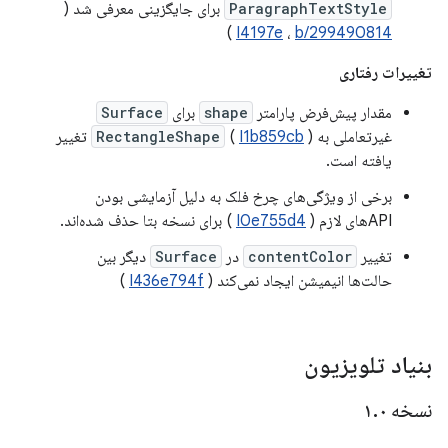
ParagraphTextStyle
برای جایگزینی معرفی شد (
)
I4197e
،
b/299490814
تغییرات رفتاری
مقدار پیش‌فرض پارامتر
shape
برای
Surface
غیرتعاملی به
I1b859cb
(
RectangleShape
) تغییر
یافته است.
برخی از ویژگی‌های چرخ فلک به دلیل آزمایشی بودن
APIهای لازم (
I0e755d4
) برای نسخه بتا حذف شده‌اند.
تغییر
contentColor
در
Surface
دیگر بین
حالت‌ها انیمیشن ایجاد نمی‌کند (
I436e794f
)
بنیاد تلویزیون
نسخه ۱
۰
.