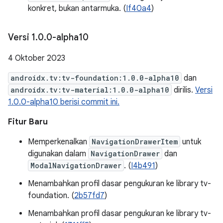
konkret, bukan antarmuka. (
If40a4
)
Versi 1
.
0
.
0-alpha10
4 Oktober 2023
androidx.tv:tv-foundation:1.0.0-alpha10
dan
androidx.tv:tv-material:1.0.0-alpha10
dirilis.
Versi
1.0.0-alpha10 berisi commit ini.
Fitur Baru
Memperkenalkan
NavigationDrawerItem
untuk
digunakan dalam
NavigationDrawer
dan
ModalNavigationDrawer
. (
I4b491
)
Menambahkan profil dasar pengukuran ke library tv-
foundation. (
2b57fd7
)
Menambahkan profil dasar pengukuran ke library tv-