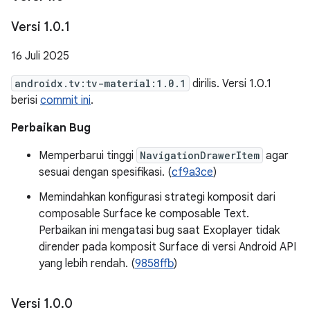
Versi 1
.
0
.
1
16 Juli 2025
androidx.tv:tv-material:1.0.1
dirilis. Versi 1.0.1
berisi
commit ini
.
Perbaikan Bug
Memperbarui tinggi
NavigationDrawerItem
agar
sesuai dengan spesifikasi. (
cf9a3ce
)
Memindahkan konfigurasi strategi komposit dari
composable Surface ke composable Text.
Perbaikan ini mengatasi bug saat Exoplayer tidak
dirender pada komposit Surface di versi Android API
yang lebih rendah. (
9858ffb
)
Versi 1
.
0
.
0