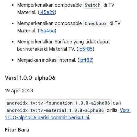
Memperkenalkan composable
Switch
di TV
Material. (
I45e29
)
Memperkenalkan composable
Checkbox
di TV
Material. (
I6a45a
)
Memperkenalkan Surface yang tidak dapat
berinteraksi di Material TV. (
Ic5f85
)
Menjadikan indikasi internal. (
Ibff82
)
Versi 1
.
0
.
0-alpha06
19 April 2023
androidx.tv:tv-foundation:1.0.0-alpha06
dan
androidx.tv:tv-material:1.0.0-alpha06
dirilis.
Versi
1.0.0-alpha06 berisi commit berikut ini.
Fitur Baru