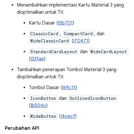
Menambahkan implementasi Kartu Material 3 yang
dioptimalkan untuk TV.
Kartu Dasar (
I5b701
)
ClassicCard
,
CompactCard
, dan
WideClassicCard
(
I70471
)
StandardCardLayout
dan
WideCardLayout
(
I33fae
)
Tambahkan penerapan Tombol Material 3 yang
dioptimalkan untuk TV.
Tombol Dasar (
I69c11
)
IconButton
dan
OutlinedIconButton
(
Ib504c
)
WideButton
(
I4cecf
)
Perubahan API