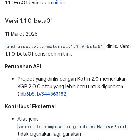
1.1.0-rc01 berisi
commit ini
.
Versi 1
.
1
.
0-beta01
11 Maret 2026
androidx.tv:tv-material:1.1.0-beta01
dirilis. Versi
1.1.0-beta01 berisi
commit ini
.
Perubahan API
Project yang dirilis dengan Kotlin 2.0 memerlukan
KGP 2.0.0 atau yang lebih baru untuk digunakan
(
Idb6b5
,
b/344563182
)
Kontribusi Eksternal
Alias jenis
androidx.compose.ui.graphics.NativePaint
tidak digunakan lagi, gunakan