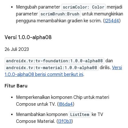
Mengubah parameter
scrimColor: Color
menjadi
parameter
scrimBrush:Brush
untuk memungkinkan
pengguna menambahkan gradien ke scrim. (
I254d4
)
Versi 1
.
0
.
0-alpha08
26 Juli 2023
androidx.tv:tv-foundation:1.0.0-alpha08
dan
androidx.tv:tv-material:1.0.0-alpha08
dirilis.
Versi
1.0.0-alpha08 berisi commit berikut ini
.
Fitur Baru
Memperkenalkan komponen Chip untuk materi
Compose untuk TV. (
I86da4
)
Menambahkan komponen
ListItem
ke TV
Compose Material. (
I3f0b3
)