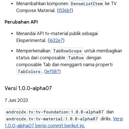
Menambahkan komponen
DenseListItem
ke TV
Compose Material. (
I536bf
)
Perubahan API
Menandai API tv-material publik sebagai
Eksperimental. (
I632e7
)
Memperkenalkan
TabRowScope
untuk membagikan
status dari composable
TabRow
dengan
composable Tab dan mengganti nama properti
TabColors
. (
Ief587
)
Versi 1
.
0
.
0-alpha07
7 Juni 2023
androidx.tv:tv-foundation:1.0.0-alpha07
dan
androidx.tv:tv-material:1.0.0-alpha07
dirilis.
Versi
1.0.0-alpha07 berisi commit berikut ini.