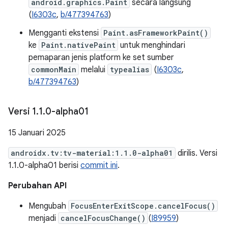
android.graphics.Paint
secara langsung
(
I6303c
,
b/477394763
)
Mengganti ekstensi
Paint.asFrameworkPaint()
ke
Paint.nativePaint
untuk menghindari
pemaparan jenis platform ke set sumber
commonMain
melalui
typealias
(
I6303c
,
b/477394763
)
Versi 1
.
1
.
0-alpha01
15 Januari 2025
androidx.tv:tv-material:1.1.0-alpha01
dirilis. Versi
1.1.0-alpha01 berisi
commit ini
.
Perubahan API
Mengubah
FocusEnterExitScope.cancelFocus()
menjadi
cancelFocusChange()
(
I89959
)