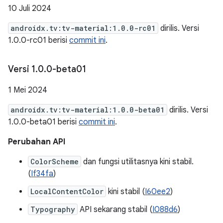
10 Juli 2024
androidx.tv:tv-material:1.0.0-rc01
dirilis. Versi
1.0.0-rc01 berisi
commit ini
.
Versi 1
.
0
.
0-beta01
1 Mei 2024
androidx.tv:tv-material:1.0.0-beta01
dirilis. Versi
1.0.0-beta01 berisi
commit ini
.
Perubahan API
ColorScheme
dan fungsi utilitasnya kini stabil.
(
If34fa
)
LocalContentColor
kini stabil (
I60ee2
)
Typography
API sekarang stabil (
I088d6
)