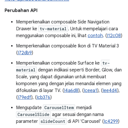
Perubahan API
Memperkenalkan composable Side Navigation
Drawer ke
tv-material
. Untuk mempelajari cara
menggunakan composable ini, lihat
contoh
. (
I12c08
)
Memperkenalkan composable Ikon di TV Material 3
(
I72db9
)
Memperkenalkan composable Surface ke
tv-
material
dengan indikasi seperti Border, Glow, dan
Scale, yang dapat digunakan untuk membuat
komponen yang dengan jelas menandai elemen yang
difokuskan di layar TV. (
I4a6d8
), (
Iceea1
), (
Iee4d4
),
(
I79edf
), (
Icb376
)
Mengupdate
CarouselItem
menjadi
CarouselSlide
agar sesuai dengan nama
parameter
slideCount
di API 'Carousel' (
Ic4299
)