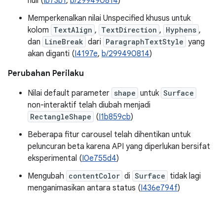
null (
Ib73b1
,
b/299490814
)
Memperkenalkan nilai Unspecified khusus untuk
kolom
TextAlign
,
TextDirection
,
Hyphens
,
dan
LineBreak
dari
ParagraphTextStyle
yang
akan diganti (
I4197e
,
b/299490814
)
Perubahan Perilaku
Nilai default parameter
shape
untuk
Surface
non-interaktif telah diubah menjadi
RectangleShape
(
I1b859cb
)
Beberapa fitur carousel telah dihentikan untuk
peluncuran beta karena API yang diperlukan bersifat
eksperimental (
I0e755d4
)
Mengubah
contentColor
di
Surface
tidak lagi
menganimasikan antara status (
I436e794f
)