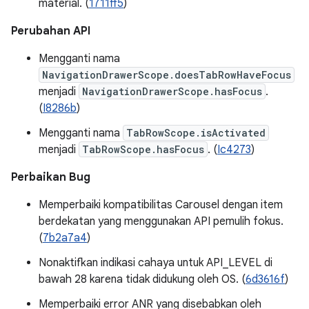
material. (
1711ff5
)
Perubahan API
Mengganti nama
NavigationDrawerScope.doesTabRowHaveFocus
menjadi
NavigationDrawerScope.hasFocus
.
(
I8286b
)
Mengganti nama
TabRowScope.isActivated
menjadi
TabRowScope.hasFocus
. (
Ic4273
)
Perbaikan Bug
Memperbaiki kompatibilitas Carousel dengan item
berdekatan yang menggunakan API pemulih fokus.
(
7b2a7a4
)
Nonaktifkan indikasi cahaya untuk API_LEVEL di
bawah 28 karena tidak didukung oleh OS. (
6d3616f
)
Memperbaiki error ANR yang disebabkan oleh