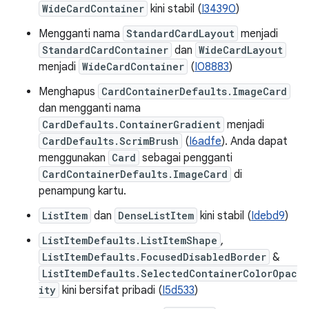
WideCardContainer
kini stabil (
I34390
)
Mengganti nama
StandardCardLayout
menjadi
StandardCardContainer
dan
WideCardLayout
menjadi
WideCardContainer
(
I08883
)
Menghapus
CardContainerDefaults.ImageCard
dan mengganti nama
CardDefaults.ContainerGradient
menjadi
CardDefaults.ScrimBrush
(
I6adfe
). Anda dapat
menggunakan
Card
sebagai pengganti
CardContainerDefaults.ImageCard
di
penampung kartu.
ListItem
dan
DenseListItem
kini stabil (
Idebd9
)
ListItemDefaults.ListItemShape
,
ListItemDefaults.FocusedDisabledBorder
&
ListItemDefaults.SelectedContainerColorOpac
ity
kini bersifat pribadi (
I5d533
)