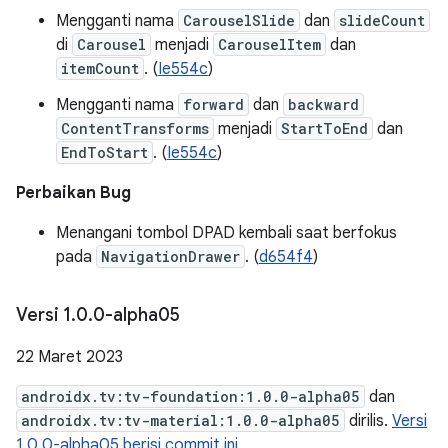
Mengganti nama
CarouselSlide
dan
slideCount
di
Carousel
menjadi
CarouselItem
dan
itemCount
. (
Ie554c
)
Mengganti nama
forward
dan
backward
ContentTransforms
menjadi
StartToEnd
dan
EndToStart
. (
Ie554c
)
Perbaikan Bug
Menangani tombol DPAD kembali saat berfokus
pada
NavigationDrawer
. (
d654f4
)
Versi 1
.
0
.
0-alpha05
22 Maret 2023
androidx.tv:tv-foundation:1.0.0-alpha05
dan
androidx.tv:tv-material:1.0.0-alpha05
dirilis.
Versi
1.0.0-alpha05 berisi commit ini.