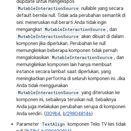
diupdate untuk mengekspos
MutableInteractionSource
nullable yang secara
default bernilai null. Tidak ada perubahan semantik di
sini: meneruskan null berarti Anda tidak ingin
mengangkat
MutableInteractionSource
, dan
MutableInteractionSource
akan dibuat di dalam
komponen jika diperlukan. Perubahan ke null
memungkinkan beberapa komponen tidak pernah
mengalokasikan
MutableInteractionSource
, dan
memungkinkan komponen lain hanya membuat
instance secara lambat saat diperlukan, yang
meningkatkan performa di seluruh komponen ini. Jika
Anda tidak menggunakan
MutableInteractionSource
yang diteruskan ke
komponen ini, sebaiknya teruskan null. Sebaiknya
Anda juga melakukan perubahan serupa di komponen
Anda sendiri. (
I309b4
,
b/298048146
)
Parameter
TextAlign
komponen Teks TV kini tidak