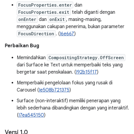
FocusProperties.enter
dan
FocusProperties.exit
telah diganti dengan
onEnter
dan
onExit
, masing-masing,
menggunakan cakupan penerima, bukan parameter
FocusDirection
. (
I6e667
)
Perbaikan Bug
Memindahkan
CompositingStrategy.OffScreen
dari Surface ke Text untuk memperbaiki teks yang
bergetar saat penskalaan. (
I92b15f17
)
Memperbaiki pengelolaan fokus yang rusak di
Carousel (
Ie508b721375
)
Surface (non-interaktif) memiliki penerapan yang
lebih sederhana dibandingkan dengan yang interaktif.
(
I7ea545150
)
Versi 1
.
0