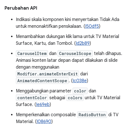
Perubahan API
Indikasi skala komponen kini menyertakan Tidak Ada
untuk menonaktifkan penskalaan. (
I50df5
)
Menambahkan dukungan klik lama untuk TV Material
Surface, Kartu, dan Tombol. (
Id2b89
)
CarouselItem
dan
CarouselScope
telah dihapus.
Animasi konten latar depan dapat dilakukan di slide
dengan menggunakan
Modifier.animateEnterExit
dari
AnimatedContentScope
. (
Ic038e
)
Menggabungkan parameter
color
dan
contentColor
sebagai
colors
untuk TV Material
Surface. (
Ie69eb
)
Memperkenalkan composable
RadioButton
di TV
Material. (
I08690
)