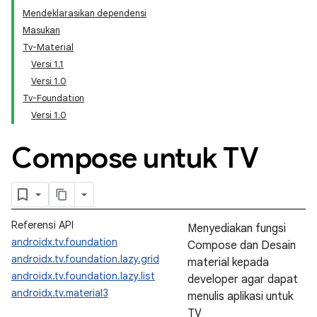
Mendeklarasikan dependensi
Masukan
Tv-Material
Versi 1.1
Versi 1.0
Tv-Foundation
Versi 1.0
Compose untuk TV
Referensi API
Menyediakan fungsi
androidx.tv.foundation
Compose dan Desain
androidx.tv.foundation.lazy.grid
material kepada
androidx.tv.foundation.lazy.list
developer agar dapat
androidx.tv.material3
menulis aplikasi untuk
TV