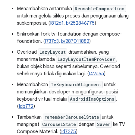
Menambahkan antarmuka
ReusableComposition
untuk mengelola siklus proses dan penggunaan ulang
subkomposisi. (
I812d1
,
b/252846775
)
Sinkronkan fork tv-foundation dengan compose-
foundation. (
I737c3
,
b/287011882
)
Overload
LazyLayout
ditambahkan, yang
menerima lambda
LazyLayoutItemProvider
,
bukan objek biasa seperti sebelumnya. Overload
sebelumnya tidak digunakan lagi. (
I42a5a
)
Menambahkan
TvKeyboardAlignment
untuk
memungkinkan developer mengonfigurasi posisi
keyboard virtual melalui
AndroidImeOptions
.
(
Idb772
)
Tambahkan
rememberCarouselState
untuk
mengingat
CarouselState
dengan
Saver
ke TV
Compose Material. (
Id7275
)