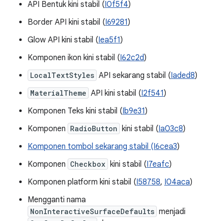
API Bentuk kini stabil (
I0f5f4
)
Border API kini stabil (
I69281
)
Glow API kini stabil (
Iea5f1
)
Komponen ikon kini stabil (
I62c2d
)
LocalTextStyles
API sekarang stabil (
Iaded8
)
MaterialTheme
API kini stabil (
I2f541
)
Komponen Teks kini stabil (
Ib9e31
)
Komponen
RadioButton
kini stabil (
Ia03c8
)
Komponen tombol sekarang stabil (I6cea3
)
Komponen
Checkbox
kini stabil (
I7eafc
)
Komponen platform kini stabil (
I58758
,
I04aca
)
Mengganti nama
NonInteractiveSurfaceDefaults
menjadi