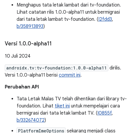
Menghapus tata letak lambat dari tv-foundation.
Lihat catatan rilis 1.0.0-alpha11 untuk bermigrasi
dari tata letak lambat tv-foundation. (
I2fdd3
,
b/358913893
)
Versi 1
.
0
.
0-alpha11
10 Juli 2024
androidx.tv:tv-foundation:1.0.0-alpha11
dirilis.
Versi 1.0.0-alpha11 berisi
commit ini
.
Perubahan API
Tata Letak Malas TV telah dihentikan dari library tv-
foundation. Lihat
tiket ini
untuk mempelajari cara
bermigrasi dari tata letak lambat TV. (
I0855f
,
b/332674072
)
PlatformImeOptions
sekarang menjadi class