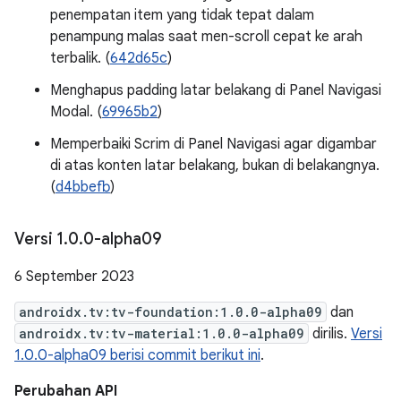
penempatan item yang tidak tepat dalam
penampung malas saat men-scroll cepat ke arah
terbalik. (
642d65c
)
Menghapus padding latar belakang di Panel Navigasi
Modal. (
69965b2
)
Memperbaiki Scrim di Panel Navigasi agar digambar
di atas konten latar belakang, bukan di belakangnya.
(
d4bbefb
)
Versi 1
.
0
.
0-alpha09
6 September 2023
androidx.tv:tv-foundation:1.0.0-alpha09
dan
androidx.tv:tv-material:1.0.0-alpha09
dirilis.
Versi
1.0.0-alpha09 berisi commit berikut ini
.
Perubahan API