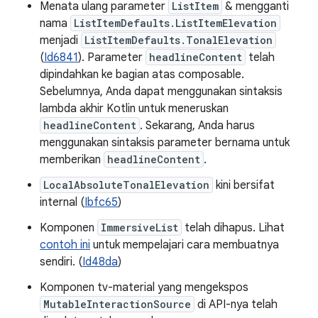
Menata ulang parameter
ListItem
& mengganti
nama
ListItemDefaults.ListItemElevation
menjadi
ListItemDefaults.TonalElevation
(
Id6841
). Parameter
headlineContent
telah
dipindahkan ke bagian atas composable.
Sebelumnya, Anda dapat menggunakan sintaksis
lambda akhir Kotlin untuk meneruskan
headlineContent
. Sekarang, Anda harus
menggunakan sintaksis parameter bernama untuk
memberikan
headlineContent
.
LocalAbsoluteTonalElevation
kini bersifat
internal (
Ibfc65
)
Komponen
ImmersiveList
telah dihapus. Lihat
contoh ini
untuk mempelajari cara membuatnya
sendiri. (
Id48da
)
Komponen tv-material yang mengekspos
MutableInteractionSource
di API-nya telah