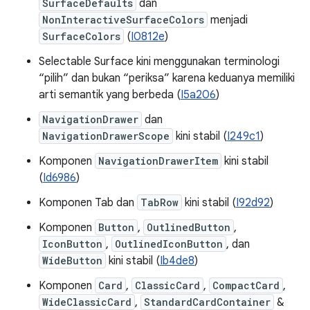
SurfaceDefaults
dan
NonInteractiveSurfaceColors
menjadi
SurfaceColors
(
I0812e
)
Selectable Surface kini menggunakan terminologi
“pilih” dan bukan “periksa” karena keduanya memiliki
arti semantik yang berbeda (
I5a206
)
NavigationDrawer
dan
NavigationDrawerScope
kini stabil (
I249c1
)
Komponen
NavigationDrawerItem
kini stabil
(
Id6986
)
Komponen Tab dan
TabRow
kini stabil (
I92d92
)
Komponen
Button
,
OutlinedButton
,
IconButton
,
OutlinedIconButton
, dan
WideButton
kini stabil (
Ib4de8
)
Komponen
Card
,
ClassicCard
,
CompactCard
,
WideClassicCard
,
StandardCardContainer
&