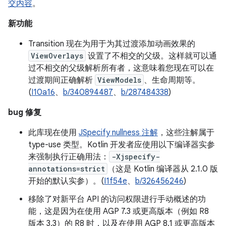
交内容
。
新功能
Transition 现在为用于为其过渡添加动画效果的
ViewOverlays
设置了不相交的父级。这样就可以通
过不相交的父级解析所有者，这意味着您现在可以在
过渡期间正确解析
ViewModels
、生命周期等。
(
I10a16
、
b/340894487
、
b/287484338
)
bug 修复
此库现在使用
JSpecify nullness 注解
，这些注解属于
type-use 类型。Kotlin 开发者应使用以下编译器实参
来强制执行正确用法：
-Xjspecify-
annotations=strict
（这是 Kotlin 编译器从 2.1.0 版
开始的默认实参）。(
I1f54e
、
b/326456246
)
移除了对新平台 API 的访问权限进行手动概述的功
能，这是因为在使用 AGP 7.3 或更高版本（例如 R8
版本 3.3）的 R8 时，以及在使用 AGP 8.1 或更高版本