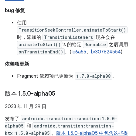
bug 修复
使用
TransitionSeekController.animateToStart()
时，添加的
TransitionListeners
现在会在
animateToStart()
's 的给定
Runnable
之后调用
onTransitionEnd()
。(
Ic6a55
、
b/307624554
)
依赖项更新
Fragment 依赖项已更新为
1.7.0-alpha08
。
版本 1
.
5
.
0-alpha05
2023 年 11 月 29 日
发布了
androidx.transition:transition:1.5.0-
alpha05
和
androidx.transition:transition-
ktx:1.5.0-alpha05
。
版本 1.5.0-alpha05 中包含这些提