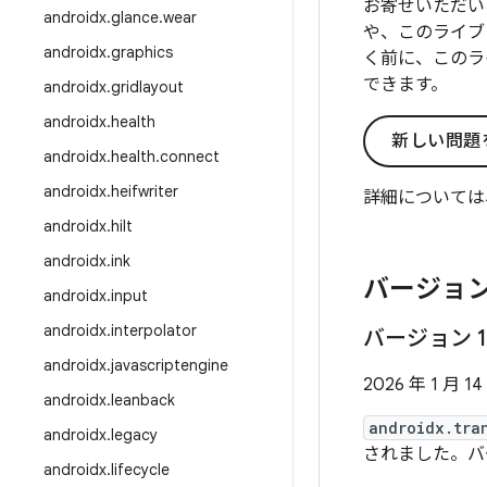
お寄せいただい
androidx
.
glance
.
wear
や、このライブ
androidx
.
graphics
く前に、このラ
できます。
androidx
.
gridlayout
androidx
.
health
新しい問題
androidx
.
health
.
connect
androidx
.
heifwriter
詳細については
androidx
.
hilt
androidx
.
ink
バージョン
androidx
.
input
androidx
.
interpolator
バージョン 1
androidx
.
javascriptengine
2026 年 1 月 14
androidx
.
leanback
androidx.tra
androidx
.
legacy
されました。バージ
androidx
.
lifecycle