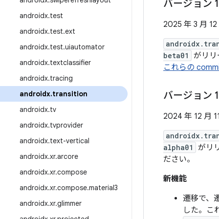
androidx
.
swiperefreshlayout
バージョン 1
androidx
.
test
2025 年 3 月 12
androidx
.
test
.
ext
androidx.tra
androidx
.
test
.
uiautomator
beta01
がリリー
androidx
.
textclassifier
これらの commi
androidx
.
tracing
androidx
.
transition
バージョン 1
androidx
.
tv
2024 年 12 月 1
androidx
.
tvprovider
androidx.tra
androidx
.
text-vertical
alpha01
がリリ
androidx
.
xr
.
arcore
ださい。
androidx
.
xr
.
compose
新機能
androidx
.
xr
.
compose
.
material3
遷移で、
androidx
.
xr
.
glimmer
した。こ