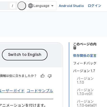
/
Android Studio
ログイン
このページの内
容
依存関係の宣言
フィードバック
バージョン 1.7
情報は役に立ちましたか？
バージョン
1.7.0
バージョン
ユーザーガイド
コードサンプル
1.7.0-rc01
バージョン
にアニメーションを付けます。
1.7.0-beta01