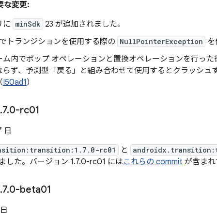
重要な変更:
リに
minSdk
23 が追加されました。
ードでトランジションを使用する際の
NullPointerException
を
ーム内でポップ オペレーションと置換オペレーションを行った
ならず、予測型「戻る」と組み合わせて使用するとクラッシュ
（
I50ad1
）
.
7
.
0-rc01
7 日
nsition:transition:1.7.0-rc01
と
androidx.transition:
た。バージョン 1.7.0-rc01 には
これらの commit
が含まれ
.
7
.
0-beta01
 日