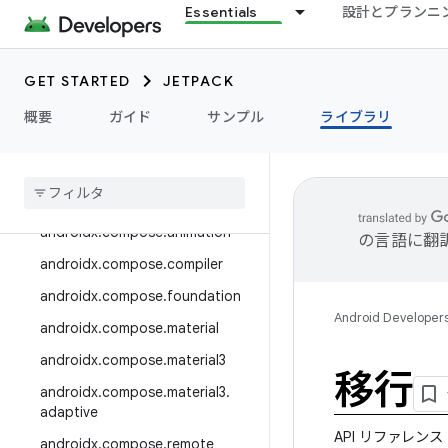
androidx.camera.media3
Essentials
設計とプランニ
androidx.camera.viewfinder
androidx.car
GET STARTED
JETPACK
androidx.car.app
概要
ガイド
サンプル
ライブラリ
androidx.cardview
androidx
.
collection
androidx
.
compose
androidx
.
compose
.
animation
の言語に翻
androidx
.
compose
.
compiler
androidx
.
compose
.
foundation
Android Developer
androidx
.
compose
.
material
androidx
.
compose
.
material3
移行
androidx
.
compose
.
material3
.
adaptive
API リファレンス
androidx
.
compose
.
remote