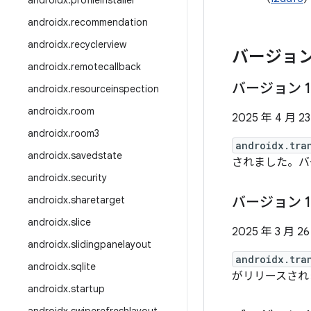
androidx
.
profileinstaller
androidx
.
recommendation
androidx
.
recyclerview
バージョン
androidx
.
remotecallback
バージョン 1
androidx
.
resourceinspection
androidx
.
room
2025 年 4 月 2
androidx
.
room3
androidx.tra
androidx
.
savedstate
されました。バージ
androidx
.
security
androidx
.
sharetarget
バージョン 1
androidx
.
slice
2025 年 3 月 2
androidx
.
slidingpanelayout
androidx.tra
androidx
.
sqlite
がリリースされまし
androidx
.
startup