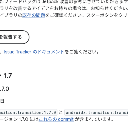
たフィードバックは Jetpack 改善の参考にさせていただき
ラリを改善するアイデアをお持ちの場合は、お知らせください
イブラリの
既存の問題
をご確認ください。スターボタンをクリ
を報告する
、
Issue Tracker のドキュメント
をご覧ください。
 1
.
7
.
7
.
0
 日
nsition:transition:1.7.0
と
androidx.transition:trans
ョン 1.7.0 には
これらの commit
が含まれています。