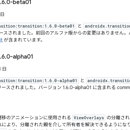
.
6
.
0-beta01
 日
nsition:transition:1.6.0-beta01
と
androidx.transitio
スされました。前回のアルファ版からの変更はありません。バージョン
t
が含まれています。
.
6
.
0-alpha01
1 日
nsition:transition:1.6.0-alpha01
と
androidx.transiti
ースされました。バージョン 1.6.0-alpha01 に含まれる com
遷移のアニメーションに使用される
ViewOverlays
の分離され
れにより、分離された親を介して所有者を解決できるようにな