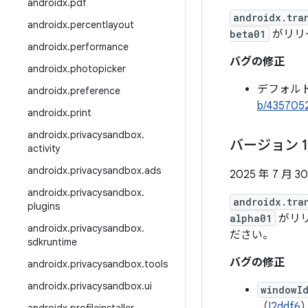
androidx
.
pdf
androidx.tra
androidx
.
percentlayout
beta01
がリリー
androidx
.
performance
バグの修正
androidx
.
photopicker
デフォルトの 
androidx
.
preference
b/435705
androidx
.
print
androidx
.
privacysandbox
.
バージョン 1
activity
androidx
.
privacysandbox
.
ads
2025 年 7 月 3
androidx
.
privacysandbox
.
androidx.tra
plugins
alpha01
がリリ
androidx
.
privacysandbox
.
ださい。
sdkruntime
バグの修正
androidx
.
privacysandbox
.
tools
androidx
.
privacysandbox
.
ui
windowI
（
I2ddf6