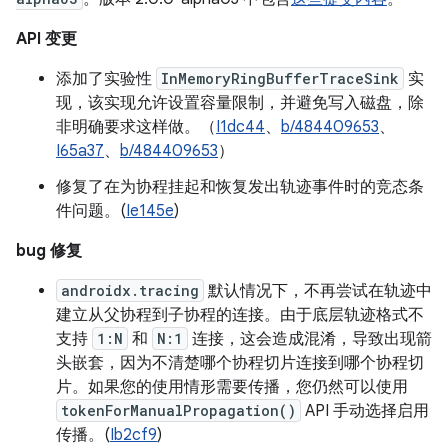
API 变更
添加了实验性
InMemoryRingBufferTraceSink
实
现，该实现允许设置容量限制，并避免写入磁盘，除
非明确要求这样做。（
I1dc44
、
b/484409653
、
I65a37
、
b/484409653
）
修复了在为协程挂起和恢复发出轨迹事件时的竞态条
件问题。(
Ie145e
)
bug 修复
androidx.tracing
默认情况下，不再尝试在轨迹中
建立从父协程到子协程的连接。由于底层轨迹格式不
支持
1:N
和
N:1
连接，这会造成混淆，导致出现箭
头嵌套，因为不清楚哪个协程切片连接到哪个协程切
片。如果您的使用情形需要传播，您仍然可以使用
tokenForManualPropagation()
API 手动选择启用
传播。(
Ib2cf9
)