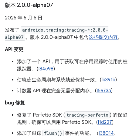
版本 2
.
0
.
0-alpha07
2026 年 5 月 6 日
发布了
androidx.tracing:tracing-*:2.0.0-
alpha07
。版本 2.0.0-alpha07 中包含
这些提交内容
。
API 变更
添加了一个 API，用于获取可在停用跟踪时使用的桩
跟踪器。(
I84c98
)
使轨迹生命周期与系统轨迹保持一致。(
Ib391b
)
计数器 API 现在完全无需分配内存。(
I5e73a
)
bug 修复
修复了 Perfetto SDK (
tracing-perfetto
) 的保留
规则，确保可以启用 Perfetto SDK。(
I1d227
)
添加了跟踪
flush()
事件的功能。（
I38014
、