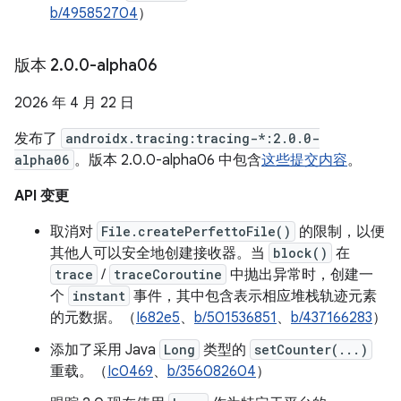
b/495852704
）
版本 2
.
0
.
0-alpha06
2026 年 4 月 22 日
发布了
androidx.tracing:tracing-*:2.0.0-
alpha06
。版本 2.0.0-alpha06 中包含
这些提交内容
。
API 变更
取消对
File.createPerfettoFile()
的限制，以便
其他人可以安全地创建接收器。当
block()
在
trace
/
traceCoroutine
中抛出异常时，创建一
个
instant
事件，其中包含表示相应堆栈轨迹元素
的元数据。（
I682e5
、
b/501536851
、
b/437166283
）
添加了采用 Java
Long
类型的
setCounter(...)
重载。（
Ic0469
、
b/356082604
）