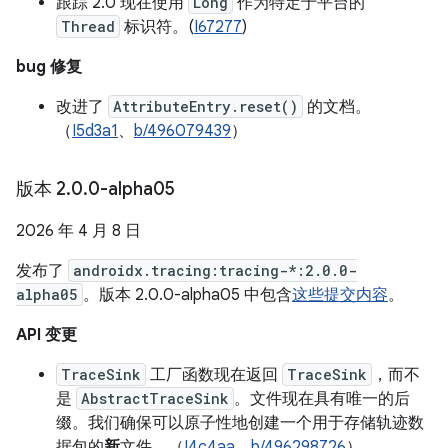
跟踪 2.0 现在使用
Long
作为特定于平台的
Thread
标识符。(
I67277
)
bug 修复
改进了
AttributeEntry.reset()
的文档。
（
I5d3a1
、
b/496079439
）
版本 2
.
0
.
0-alpha05
2026 年 4 月 8 日
发布了
androidx.tracing:tracing-*:2.0.0-
alpha05
。版本 2.0.0-alpha05 中包含
这些提交内容
。
API 变更
TraceSink
工厂函数现在返回
TraceSink
，而不
是
AbstractTraceSink
。文件现在具有唯一的后
缀。我们确保可以原子性地创建一个用于存储轨迹数
据包的
新
文件。（
I4c4aa
、
b/496298726
）