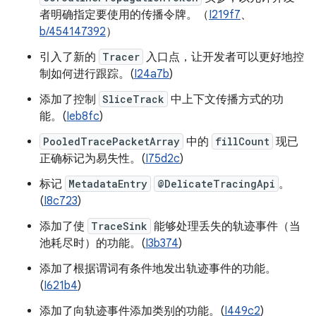
者明确指定要使用的传播令牌。（
I219f7
、
b/454147392
）
引入了新的
Tracer
入口点，让开发者可以更好地控
制如何进行跟踪。(
I24a7b
)
添加了控制
SliceTrack
中上下文传播方式的功
能。(
Ieb8fc
)
PooledTracePacketArray
中的
fillCount
现已
正确标记为易失性。(
I75d2c
)
标记
MetadataEntry
@DelicateTracingApi
。
(
I8c723
)
添加了使
TraceSink
能够处理丢失的轨迹事件（当
池耗尽时）的功能。(
I3b374
)
添加了根据谓词有条件地发出轨迹事件的功能。
(
I621b4
)
添加了向轨迹事件添加类别的功能。(
I449c2
)