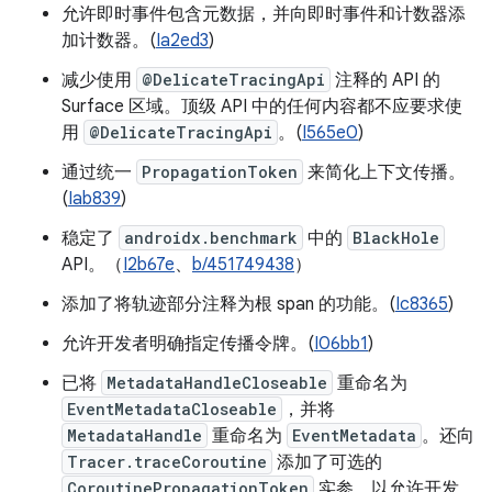
允许即时事件包含元数据，并向即时事件和计数器添
加计数器。(
Ia2ed3
)
减少使用
@DelicateTracingApi
注释的 API 的
Surface 区域。顶级 API 中的任何内容都不应要求使
用
@DelicateTracingApi
。(
I565e0
)
通过统一
PropagationToken
来简化上下文传播。
(
Iab839
)
稳定了
androidx.benchmark
中的
BlackHole
API。（
I2b67e
、
b/451749438
）
添加了将轨迹部分注释为根 span 的功能。(
Ic8365
)
允许开发者明确指定传播令牌。(
I06bb1
)
已将
MetadataHandleCloseable
重命名为
EventMetadataCloseable
，并将
MetadataHandle
重命名为
EventMetadata
。还向
Tracer.traceCoroutine
添加了可选的
CoroutinePropagationToken
实参，以允许开发