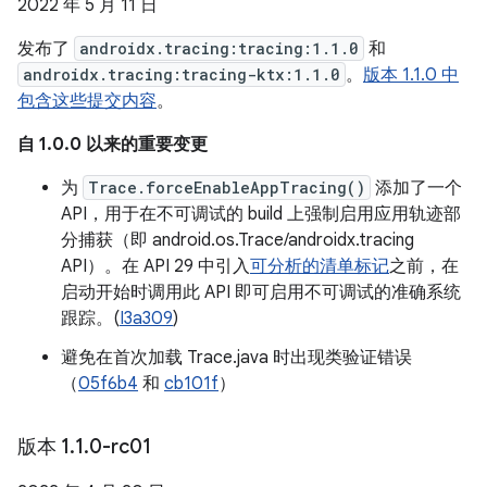
2022 年 5 月 11 日
发布了
androidx.tracing:tracing:1.1.0
和
androidx.tracing:tracing-ktx:1.1.0
。
版本 1.1.0 中
包含这些提交内容
。
自 1.0.0 以来的重要变更
为
Trace.forceEnableAppTracing()
添加了一个
API，用于在不可调试的 build 上强制启用应用轨迹部
分捕获（即 android.os.Trace/androidx.tracing
API）。在 API 29 中引入
可分析的清单标记
之前，在
启动开始时调用此 API 即可启用不可调试的准确系统
跟踪。(
I3a309
)
避免在首次加载 Trace.java 时出现类验证错误
（
05f6b4
和
cb101f
）
版本 1
.
1
.
0-rc01