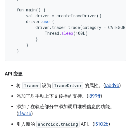
fun
main
()
{
val
driver
=
createTraceDriver
()
driver
.
use
{
driver
.
tracer
.
trace
(
category
=
CATEGORY_
Thread
.
sleep
(
100L
)
}
}
}
API 变更
将
Tracer
设为
TraceDriver
的属性。(
Iabd9b
)
添加了对手动上下文传播的支持。(
I899ff
)
添加了在轨迹部分中添加调用堆栈信息的功能。
(
If6a1b
)
引入新的
androidx.tracing
API。(
I5102b
)