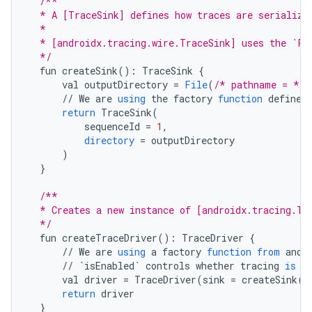
/**
  * A [TraceSink] defines how traces are serialize
  *
  * [androidx.tracing.wire.TraceSink] uses the `Pe
  */
fun
createSink
()
:
TraceSink
{
val
outputDirectory
=
File
(
/* pathname = */
//
We
are
using
the
factory
function
defined
return
TraceSink
(
sequenceId
=
1
,
directory
=
outputDirectory
)
}
/**
  * Creates a new instance of [androidx.tracing.Tr
  */
fun
createTraceDriver
()
:
TraceDriver
{
//
We
are
using
a
factory
function
from
andr
//
`isEnabled`
controls
whether
tracing
is
e
val
driver
=
TraceDriver
(
sink
=
createSink
()
return
driver
}