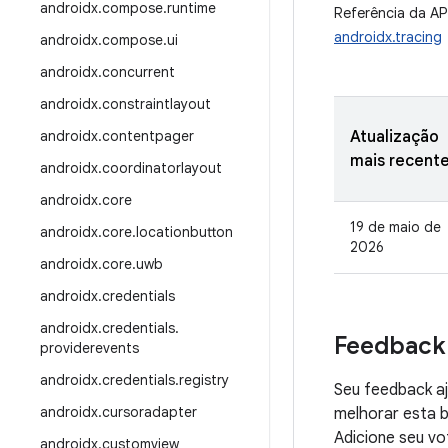
androidx
.
compose
.
runtime
Referência da AP
androidx.tracing
androidx
.
compose
.
ui
androidx
.
concurrent
androidx
.
constraintlayout
androidx
.
contentpager
Atualização
mais recent
androidx
.
coordinatorlayout
androidx
.
core
19 de maio de
androidx
.
core
.
locationbutton
2026
androidx
.
core
.
uwb
androidx
.
credentials
androidx
.
credentials
.
Feedback
providerevents
androidx
.
credentials
.
registry
Seu feedback aj
androidx
.
cursoradapter
melhorar esta b
Adicione seu vo
androidx
.
customview