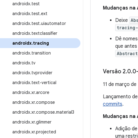
androidx
.
test
Mudanças na 
androidx
.
test
.
ext
Deixe
Ab
androidx
.
test
.
uiautomator
tracing-
androidx
.
textclassifier
Dê nomes 
androidx
.
tracing
que antes
androidx
.
transition
Abstrac
androidx
.
tv
Versão 2
.
0
.
0
androidx
.
tvprovider
androidx
.
text-vertical
11 de março de
androidx
.
xr
.
arcore
Lançamento d
androidx
.
xr
.
compose
commits
.
androidx
.
xr
.
compose
.
material3
Mudanças na 
androidx
.
xr
.
glimmer
Adição de
androidx
.
xr
.
projected
uma restri