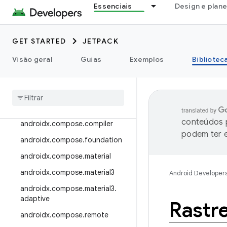
Essenciais
Design e plan
androidx.camera.viewfinder
androidx.car
GET STARTED
JETPACK
androidx.car.app
androidx.cardview
Visão geral
Guias
Exemplos
Bibliotec
androidx
.
collection
androidx
.
compose
androidx
.
compose
.
animation
conteúdos p
androidx
.
compose
.
compiler
podem ter e
androidx
.
compose
.
foundation
androidx
.
compose
.
material
androidx
.
compose
.
material3
Android Developer
androidx
.
compose
.
material3
.
adaptive
Rastr
androidx
.
compose
.
remote