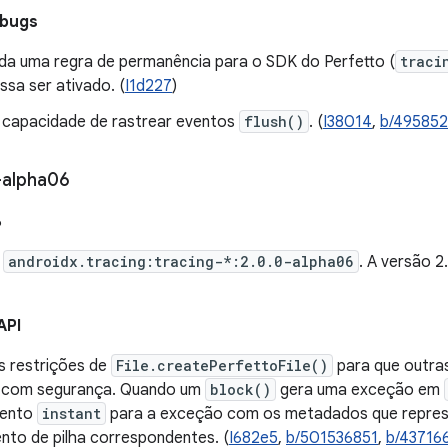
 bugs
gida uma regra de permanência para o SDK do Perfetto (
traci
ssa ser ativado. (
I1d227
)
 capacidade de rastrear eventos
flush()
. (
I38014
,
b/49585
-alpha06
6
e
androidx.tracing:tracing-*:2.0.0-alpha06
. A versão 
API
 restrições de
File.createPerfettoFile()
para que outra
 com segurança. Quando um
block()
gera uma exceção em
vento
instant
para a exceção com os metadados que repres
nto de pilha correspondentes. (
I682e5
,
b/501536851
,
b/43716