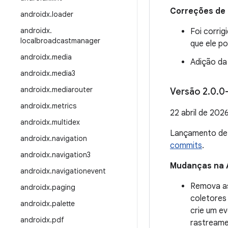
Correções de
androidx
.
loader
androidx
.
Foi corri
localbroadcastmanager
que ele po
androidx
.
media
Adição da
androidx
.
media3
androidx
.
mediarouter
Versão 2
.
0
.
0
androidx
.
metrics
22 abril de 202
androidx
.
multidex
Lançamento d
androidx
.
navigation
commits
.
androidx
.
navigation3
Mudanças na 
androidx
.
navigationevent
Remova as
androidx
.
paging
coletores
androidx
.
palette
crie um e
androidx
.
pdf
rastreame