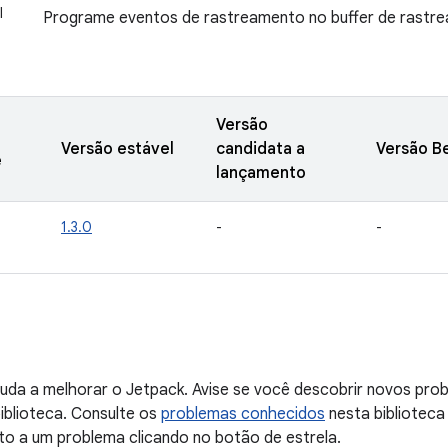
I
Programe eventos de rastreamento no buffer de rastr
Versão
Versão estável
candidata a
Versão B
e
lançamento
1.3.0
-
-
uda a melhorar o Jetpack. Avise se você descobrir novos probl
iblioteca. Consulte os
problemas conhecidos
nesta biblioteca
to a um problema clicando no botão de estrela.