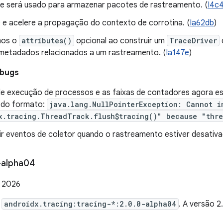
ue será usado para armazenar pacotes de rastreamento. (
I4c
e e acelere a propagação do contexto de corrotina. (
Ia62db
)
mos o
attributes()
opcional ao construir um
TraceDriver
 metadados relacionados a um rastreamento. (
Ia147e
)
 bugs
 de execução de processos e as faixas de contadores agora est
 do formato:
java.lang.NullPointerException: Cannot i
x.tracing.ThreadTrack.flush$tracing()" because "thr
tir eventos de coletor quando o rastreamento estiver desativa
-alpha04
e 2026
e
androidx.tracing:tracing-*:2.0.0-alpha04
. A versão 