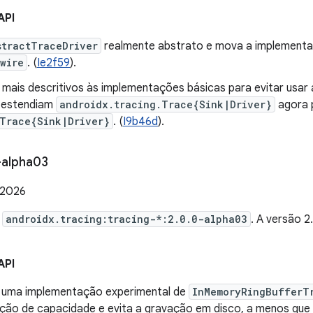
API
stractTraceDriver
realmente abstrato e mova a implement
wire
. (
Ie2f59
).
mais descritivos às implementações básicas para evitar usar
 estendiam
androidx.tracing.Trace{Sink|Driver}
agora 
tTrace{Sink|Driver}
. (
I9b46d
).
-alpha03
 2026
e
androidx.tracing:tracing-*:2.0.0-alpha03
. A versão 
API
 uma implementação experimental de
InMemoryRingBufferT
ção de capacidade e evita a gravação em disco, a menos que s