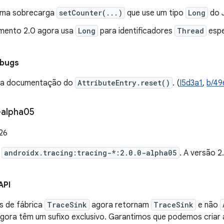
uma sobrecarga
setCounter(...)
que use um tipo
Long
do J
mento 2.0 agora usa
Long
para identificadores
Thread
espe
 bugs
 na documentação do
AttributeEntry.reset()
. (
I5d3a1
,
b/4
-alpha05
026
e
androidx.tracing:tracing-*:2.0.0-alpha05
. A versão 
API
s de fábrica
TraceSink
agora retornam
TraceSink
e não
agora têm um sufixo exclusivo. Garantimos que podemos cria