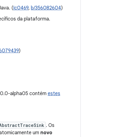
ava. (
Ic0469
,
b/356082604
)
cíficos da plataforma.
96079439
)
2.0.0-alpha05 contém
estes
AbstractTraceSink
. Os
r atomicamente um
novo