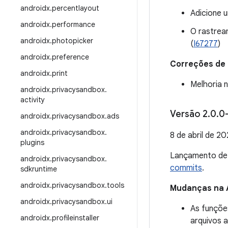
androidx
.
percentlayout
Adicione 
androidx
.
performance
O rastrea
androidx
.
photopicker
(
I67277
)
androidx
.
preference
Correções de
androidx
.
print
Melhoria
androidx
.
privacysandbox
.
activity
Versão 2
.
0
.
0
androidx
.
privacysandbox
.
ads
androidx
.
privacysandbox
.
8 de abril de 2
plugins
Lançamento d
androidx
.
privacysandbox
.
commits
.
sdkruntime
androidx
.
privacysandbox
.
tools
Mudanças na 
androidx
.
privacysandbox
.
ui
As funçõe
androidx
.
profileinstaller
arquivos 