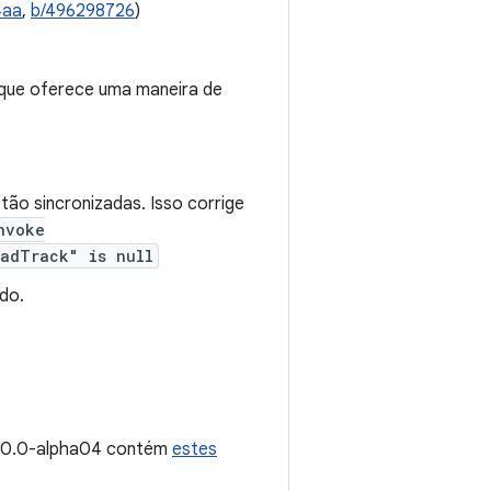
4aa
,
b/496298726
)
que oferece uma maneira de
ão sincronizadas. Isso corrige
nvoke
eadTrack" is null
do.
2.0.0-alpha04 contém
estes