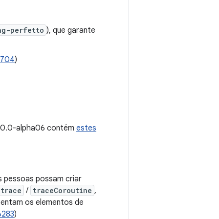
ng-perfetto
), que garante
2704
)
2.0.0-alpha06 contém
estes
s pessoas possam criar
trace
/
traceCoroutine
,
entam os elementos de
6283
)