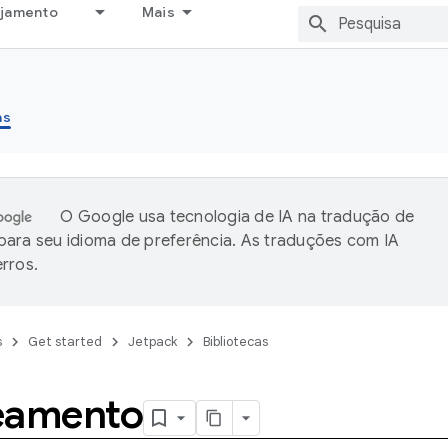
ejamento
Mais
as
O Google usa tecnologia de IA na tradução de
ara seu idioma de preferência. As traduções com IA
rros.
s
Get started
Jetpack
Bibliotecas
eamento