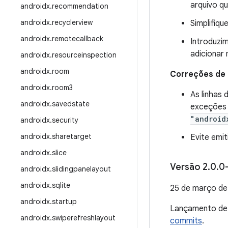
arquivo q
androidx
.
recommendation
androidx
.
recyclerview
Simplifiqu
androidx
.
remotecallback
Introduzi
adicionar
androidx
.
resourceinspection
androidx
.
room
Correções de
androidx
.
room3
As linhas
androidx
.
savedstate
exceções
"android
androidx
.
security
androidx
.
sharetarget
Evite emi
androidx
.
slice
Versão 2
.
0
.
0
androidx
.
slidingpanelayout
androidx
.
sqlite
25 de março d
androidx
.
startup
Lançamento d
androidx
.
swiperefreshlayout
commits
.