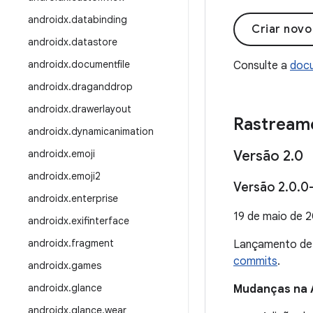
androidx
.
databinding
Criar nov
androidx
.
datastore
androidx
.
documentfile
Consulte a
docu
androidx
.
draganddrop
androidx
.
drawerlayout
Rastream
androidx
.
dynamicanimation
androidx
.
emoji
Versão 2
.
0
androidx
.
emoji2
Versão 2
.
0
.
0
androidx
.
enterprise
19 de maio de 
androidx
.
exifinterface
androidx
.
fragment
Lançamento d
commits
.
androidx
.
games
androidx
.
glance
Mudanças na 
androidx
.
glance
.
wear