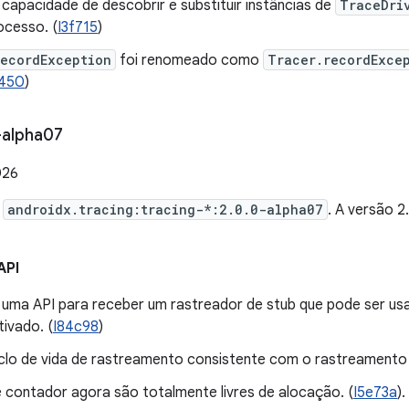
capacidade de descobrir e substituir instâncias de
TraceDri
ocesso. (
I3f715
)
recordException
foi renomeado como
Tracer.recordExce
450
)
-alpha07
026
e
androidx.tracing:tracing-*:2.0.0-alpha07
. A versão 
API
 uma API para receber um rastreador de stub que pode ser u
ivado. (
I84c98
)
iclo de vida de rastreamento consistente com o rastreamento 
e contador agora são totalmente livres de alocação. (
I5e73a
).