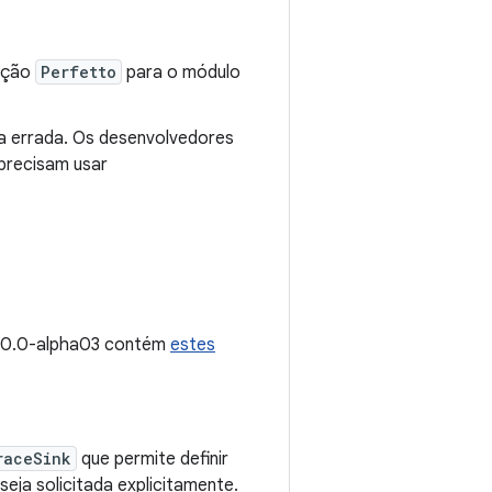
ação
Perfetto
para o módulo
 a errada. Os desenvolvedores
precisam usar
2.0.0-alpha03 contém
estes
raceSink
que permite definir
eja solicitada explicitamente.