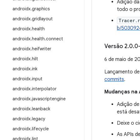
Adição da 
androidx
.
graphics
todo o pr
androidx
.
gridlayout
Tracer.
b/503092
androidx
.
health
androidx
.
health
.
connect
Versão 2
.
0
.
0
androidx
.
heifwriter
androidx
.
hilt
6 de maio de 2
androidx
.
ink
Lançamento d
androidx
.
input
commits
.
androidx
.
interpolator
Mudanças na 
androidx
.
javascriptengine
Adição de
androidx
.
leanback
está desat
androidx
.
legacy
Deixe o c
androidx
.
lifecycle
As APIs d
androidx
.
lint