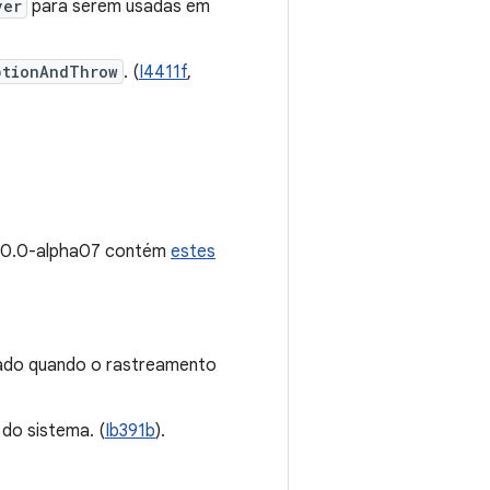
ver
para serem usadas em
ptionAndThrow
. (
I4411f
,
2.0.0-alpha07 contém
estes
sado quando o rastreamento
do sistema. (
Ib391b
).