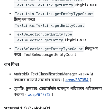
TextLinks.TextLink.getEntity
প্রতিস্থাপন করে
TextLinks.TextLink.getEntityTypeCount
প্রতিস্থাপন করে
TextLinks.TextLink.getEntityCount
TextSelection.getEntityType
TextSelection.getEntity
প্রতিস্থাপন করে
TextSelection.getEntityTypeCount
প্রতিস্থাপন
করে `TextSelection.getEntityCount
বাগ ফিক্স
AndroidX TextClassificationManager-এ মেমরি
লিকের সমস্যা সমাধান করুন। (
aosp/887354
)
ফ্লোটিং টুলবার: টেক্সটভিউ অবস্থান পরিবর্তন পরিচালনা
করুন। (
aosp/877713
)
সংস্করণ 1
.
0
.
0-alpha01