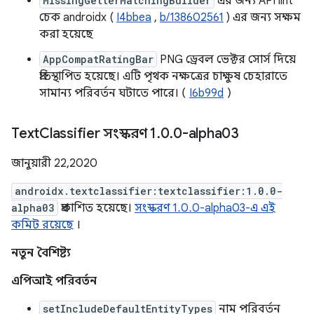
MissingGetterMatchingBuilder
এর জন্য API lint
চেক androidx (
I4bbea
,
b/138602561
) এর জন্য সক্ষম
করা হয়েছে
AppCompatRatingBar
PNG ড্রেবল ভেক্টর সোর্স দিয়ে
প্রতিস্থাপিত হয়েছে। এটি পৃথক নক্ষত্রের চাক্ষুষ চেহারাতে
সামান্য পরিবর্তন ঘটাতে পারে। (
I6b99d
)
Text
Classifier সংস্করণ 1
.
0
.
0-alpha03
জানুয়ারী 22, 2020
androidx.textclassifier:textclassifier:1.0.0-
alpha03
প্রকাশিত হয়েছে।
সংস্করণ 1.0.0-alpha03-এ এই
কমিট রয়েছে
।
নতুন বৈশিষ্ট্য
এপিআই পরিবর্তন
setIncludeDefaultEntityTypes
নাম পরিবর্তন