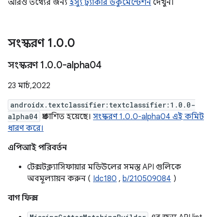
আরও তথ্যের জন্য
ইস্যু ট্র্যাকার ডকুমেন্টেশন
দেখুন।
সংস্করণ 1
.
0
.
0
সংস্করণ 1
.
0
.
0-alpha04
23 মার্চ, 2022
androidx.textclassifier:textclassifier:1.0.0-
alpha04
প্রকাশিত হয়েছে।
সংস্করণ 1.0.0-alpha04 এই কমিট
ধারণ করে।
এপিআই পরিবর্তন
টেক্সটক্ল্যাসিফায়ার মডিউলের সমস্ত API গুলিকে
অবমূল্যায়ন করুন (
Idc180
,
b/210509084
)
বাগ ফিক্স