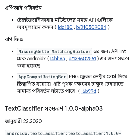
এপিআই পরিবর্তন
টেক্সটক্ল্যাসিফায়ার মডিউলের সমস্ত API গুলিকে
অবমূল্যায়ন করুন (
Idc180
,
b/210509084
)
বাগ ফিক্স
MissingGetterMatchingBuilder
এর জন্য API lint
চেক androidx (
I4bbea
,
b/138602561
) এর জন্য সক্ষম
করা হয়েছে
AppCompatRatingBar
PNG ড্রেবল ভেক্টর সোর্স দিয়ে
প্রতিস্থাপিত হয়েছে। এটি পৃথক নক্ষত্রের চাক্ষুষ চেহারাতে
সামান্য পরিবর্তন ঘটাতে পারে। (
I6b99d
)
Text
Classifier সংস্করণ 1
.
0
.
0-alpha03
জানুয়ারী 22, 2020
androidx.textclassifier:textclassifier:1.0.0-