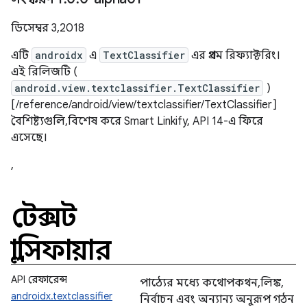
ডিসেম্বর 3, 2018
এটি
androidx
এ
TextClassifier
এর প্রথম রিফ্যাক্টরিং।
এই রিলিজটি (
android.view.textclassifier.TextClassifier
)
[/reference/android/view/textclassifier/TextClassifier]
বৈশিষ্ট্যগুলি, বিশেষ করে Smart Linkify, API 14-এ ফিরে
এসেছে।
,
টেক্সট
ক্লাসিফায়ার
API রেফারেন্স
পাঠ্যের মধ্যে কথোপকথন, লিঙ্ক,
androidx.textclassifier
নির্বাচন এবং অন্যান্য অনুরূপ গঠন