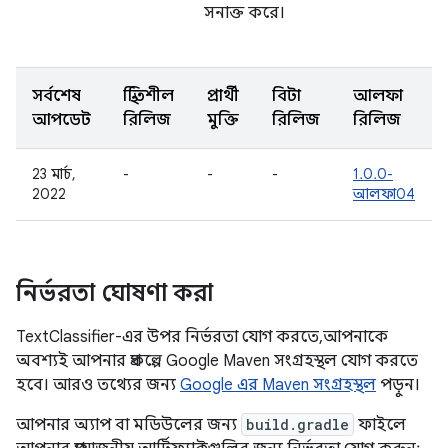
সনাক্ত করে।
সর্বশেষ
স্থিতিশীল
প্রার্থী
বিটা
আলফা
আপডেট
রিলিজ
মুক্তি
রিলিজ
রিলিজ
23 মার্চ,
-
-
-
1.0.0-
2022
আলফা04
নির্ভরতা ঘোষণা করা
TextClassifier-এর উপর নির্ভরতা যোগ করতে, আপনাকে
অবশ্যই আপনার প্রকল্পে Google Maven সংগ্রহস্থল যোগ করতে
হবে। আরও তথ্যের জন্য
Google এর Maven সংগ্রহস্থল
পড়ুন।
আপনার অ্যাপ বা মডিউলের জন্য
build.gradle
ফাইলে