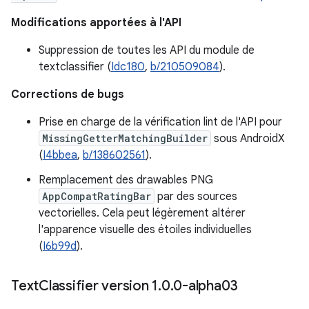
Modifications apportées à l'API
Suppression de toutes les API du module de
textclassifier (
Idc180
,
b/210509084
).
Corrections de bugs
Prise en charge de la vérification lint de l'API pour
MissingGetterMatchingBuilder
sous AndroidX
(
I4bbea
,
b/138602561
).
Remplacement des drawables PNG
AppCompatRatingBar
par des sources
vectorielles. Cela peut légèrement altérer
l'apparence visuelle des étoiles individuelles
(
I6b99d
).
Text
Classifier version 1
.
0
.
0-alpha03