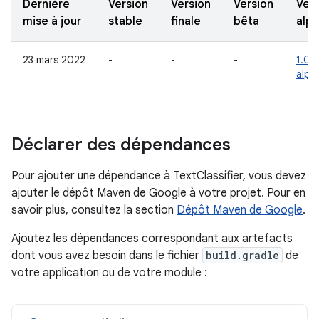
Dernière
Version
Version
Version
Vers
mise à jour
stable
finale
bêta
alp
23 mars 2022
-
-
-
1.0.
alph
Déclarer des dépendances
Pour ajouter une dépendance à TextClassifier, vous devez
ajouter le dépôt Maven de Google à votre projet. Pour en
savoir plus, consultez la section
Dépôt Maven de Google
.
Ajoutez les dépendances correspondant aux artefacts
dont vous avez besoin dans le fichier
build.gradle
de
votre application ou de votre module :