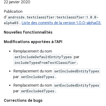
22 janvier 2020
Publication
d'
androidx.textclassifier:textclassifier:1.0.0-
alpha03
.
Liste des commits de la version 1.0.0-alpha03.
Nouvelles fonctionnalités
Modifications apportées à l'API
Remplacement du nom
setIncludeDefaultEntityTypes
par
includeTypesFromTextClassifier
.
Remplacement du nom
setIncludedEntityTypes
par
setIncludedTypes
.
Remplacement du nom
setExcludedEntityTypes
par
setExcludedTypes
.
Corrections de bugs