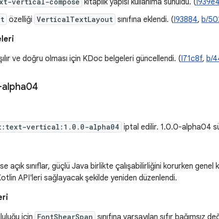
xt-vertical-compose
kitaplık yapısı kullanıma sunuldu. (
I939e
nt
özelliği
VerticalTextLayout
sınıfına eklendi. (
I93884
,
b/50
leri
ılır ve doğru olması için KDoc belgeleri güncellendi. (
I71c8f
,
b/4
-alpha04
t:text-vertical:1.0.0-alpha04
iptal edilir. 1.0.0-alpha04
 açık sınıflar, güçlü Java birlikte çalışabilirliğini korurken genel
otlin API'leri sağlayacak şekilde yeniden düzenlendi.
eri
uluğu için
FontShearSpan
sınıfına varsayılan sıfır bağımsız değ