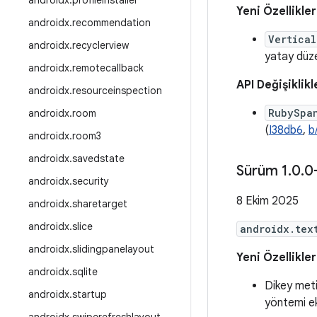
androidx
.
profileinstaller
Yeni Özellikler
androidx
.
recommendation
Vertica
androidx
.
recyclerview
yatay düze
androidx
.
remotecallback
API Değişiklikl
androidx
.
resourceinspection
RubySpa
androidx
.
room
(
I38db6
,
b
androidx
.
room3
androidx
.
savedstate
Sürüm 1
.
0
.
0
androidx
.
security
8 Ekim 2025
androidx
.
sharetarget
androidx
.
slice
androidx.tex
androidx
.
slidingpanelayout
Yeni Özellikler
androidx
.
sqlite
Dikey meti
androidx
.
startup
yöntemi ek