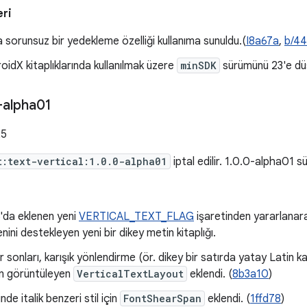
eri
a sorunsuz bir yedekleme özelliği kullanıma sunuldu.(
I8a67a
,
b/4
oidX kitaplıklarında kullanılmak üzere
minSDK
sürümünü 23'e dü
-alpha01
25
t:text-vertical:1.0.0-alpha01
iptal edilir. 1.0.0-alpha01 
'da eklenen yeni
VERTICAL_TEXT_FLAG
işaretinden yararlanara
ini destekleyen yeni bir dikey metin kitaplığı.
r sonları, karışık yönlendirme (ör. dikey bir satırda yatay Latin k
in görüntüleyen
VerticalTextLayout
eklendi. (
8b3a10
)
de italik benzeri stil için
FontShearSpan
eklendi. (
1ffd78
)