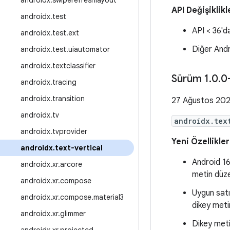
androidx
.
swiperefreshlayout
API Değişiklikl
androidx
.
test
API < 36'd
androidx
.
test
.
ext
Diğer Andr
androidx
.
test
.
uiautomator
androidx
.
textclassifier
Sürüm 1
.
0
.
0
androidx
.
tracing
androidx
.
transition
27 Ağustos 20
androidx
.
tv
androidx.tex
androidx
.
tvprovider
Yeni Özellikler
androidx
.
text-vertical
Android 16
androidx
.
xr
.
arcore
metin düzen
androidx
.
xr
.
compose
Uygun satı
androidx
.
xr
.
compose
.
material3
dikey met
androidx
.
xr
.
glimmer
Dikey metin