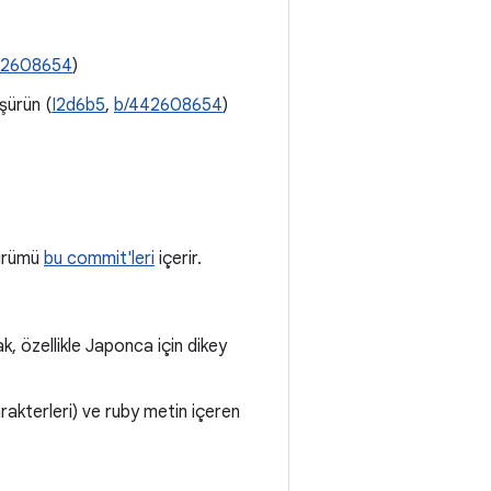
42608654
)
şürün (
I2d6b5
,
b/442608654
)
sürümü
bu commit'leri
içerir.
k, özellikle Japonca için dikey
arakterleri) ve ruby metin içeren