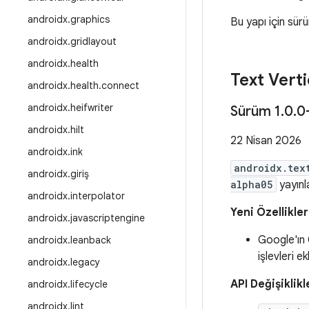
androidx
.
graphics
Bu yapı için sür
androidx
.
gridlayout
androidx
.
health
Text Verti
androidx
.
health
.
connect
androidx
.
heifwriter
Sürüm 1
.
0
.
0
androidx
.
hilt
22 Nisan 2026
androidx
.
ink
androidx.tex
androidx
.
giriş
alpha05
yayınl
androidx
.
interpolator
Yeni Özellikler
androidx
.
javascriptengine
Google'ın 
androidx
.
leanback
işlevleri ek
androidx
.
legacy
API Değişiklikl
androidx
.
lifecycle
androidx
.
lint