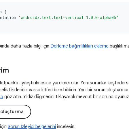
s
{
ntation
"androidx.text:text-vertical:1.0.0-alpha05"
kında daha fazla bilgi için
Derleme bağımlılıkları ekleme
başlıklı m
rim
 Jetpack'in iyileştirilmesine yardımcı olur. Yeni sorunlar keşfeders
elik fikirleriniz varsa lütfen bize bildirin. Yeni bir sorun oluşturm
ra
göz atın. Yıldız düğmesini tıklayarak mevcut bir soruna oyunuzu 
 oluşturma
 için
Sorun İzleyici belgelerini
inceleyin.