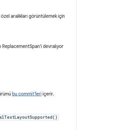
zel aralıkları görüntülemek için
in ReplacementSpan'i devralıyor
sürümü
bu commit'leri
içerir.
alTextLayoutSupported()