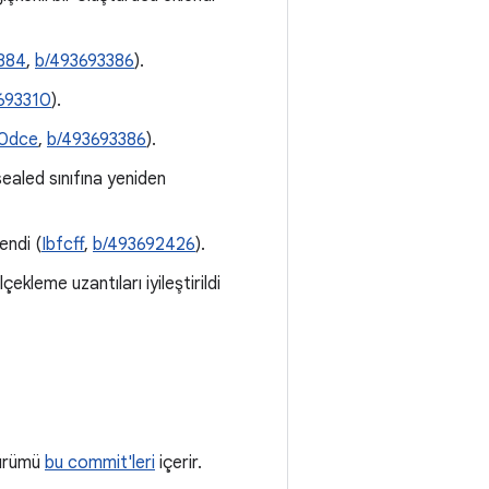
884
,
b/493693386
).
693310
).
10dce
,
b/493693386
).
sealed sınıfına yeniden
endi (
Ibfcff
,
b/493692426
).
ekleme uzantıları iyileştirildi
sürümü
bu commit'leri
içerir.