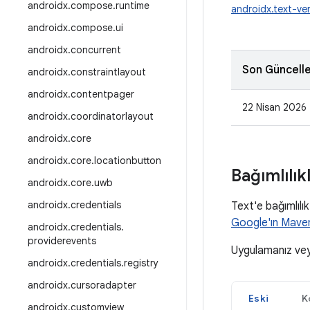
androidx
.
compose
.
runtime
androidx.text-ver
androidx
.
compose
.
ui
androidx
.
concurrent
Son Güncell
androidx
.
constraintlayout
androidx
.
contentpager
22 Nisan 2026
androidx
.
coordinatorlayout
androidx
.
core
androidx
.
core
.
locationbutton
Bağımlılık
androidx
.
core
.
uwb
androidx
.
credentials
Text'e bağımlılı
Google'ın Mave
androidx
.
credentials
.
providerevents
Uygulamanız ve
androidx
.
credentials
.
registry
androidx
.
cursoradapter
Eski
K
androidx
.
customview