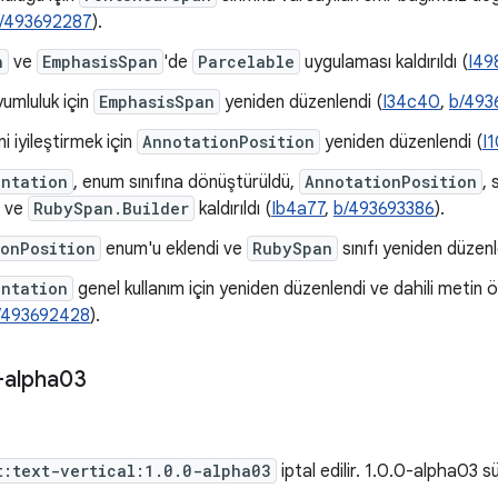
/493692287
).
n
ve
EmphasisSpan
'de
Parcelable
uygulaması kaldırıldı (
I49
yumluluk için
EmphasisSpan
yeniden düzenlendi (
I34c40
,
b/493
i iyileştirmek için
AnnotationPosition
yeniden düzenlendi (
I
entation
, enum sınıfına dönüştürüldü,
AnnotationPosition
, 
i ve
RubySpan.Builder
kaldırıldı (
Ib4a77
,
b/493693386
).
onPosition
enum'u eklendi ve
RubySpan
sınıfı yeniden düzenl
entation
genel kullanım için yeniden düzenlendi ve dahili metin ölç
/493692428
).
-alpha03
t:text-vertical:1.0.0-alpha03
iptal edilir. 1.0.0-alpha03 