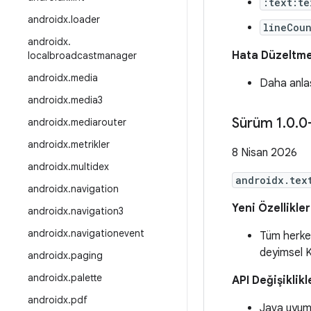
:text:te
androidx
.
loader
lineCou
androidx
.
Hata Düzeltme
localbroadcastmanager
androidx
.
media
Daha anlaş
androidx
.
media3
Sürüm 1
.
0
.
0
androidx
.
mediarouter
androidx
.
metrikler
8 Nisan 2026
androidx
.
multidex
androidx.tex
androidx
.
navigation
Yeni Özellikler
androidx
.
navigation3
androidx
.
navigationevent
Tüm herkese
deyimsel K
androidx
.
paging
androidx
.
palette
API Değişiklikl
androidx
.
pdf
Java uyuml