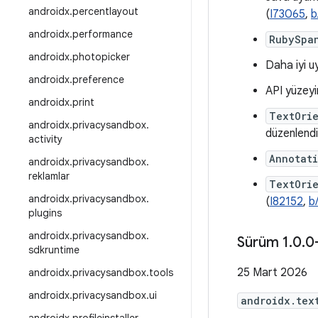
androidx
.
percentlayout
(
I73065
,
b
androidx
.
performance
RubySpa
androidx
.
photopicker
Daha iyi u
androidx
.
preference
API yüzeyin
androidx
.
print
TextOri
androidx
.
privacysandbox
.
düzenlend
activity
Annotati
androidx
.
privacysandbox
.
reklamlar
TextOri
androidx
.
privacysandbox
.
(
I82152
,
b
plugins
androidx
.
privacysandbox
.
Sürüm 1
.
0
.
0
sdkruntime
25 Mart 2026
androidx
.
privacysandbox
.
tools
androidx
.
privacysandbox
.
ui
androidx.tex