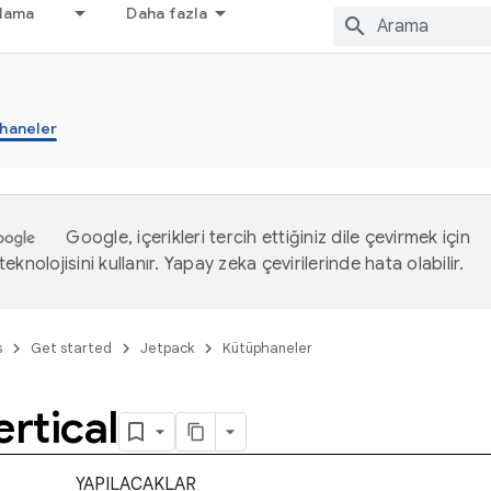
nlama
Daha fazla
haneler
Google, içerikleri tercih ettiğiniz dile çevirmek için
eknolojisini kullanır. Yapay zeka çevirilerinde hata olabilir.
s
Get started
Jetpack
Kütüphaneler
ertical
YAPILACAKLAR