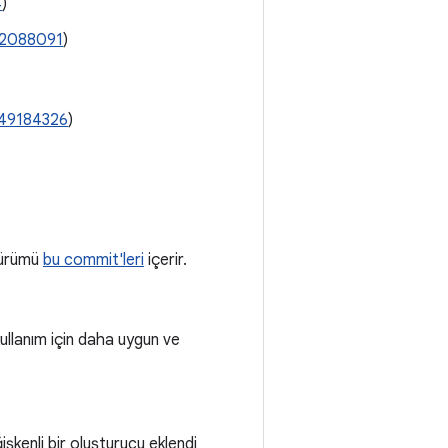
4
)
2088091
)
49184326
)
 sürümü
bu commit'leri
içerir.
 kullanım için daha uygun ve
işkenli bir oluşturucu eklendi