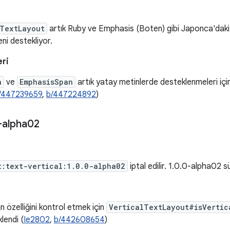
lTextLayout
artık Ruby ve Emphasis (Boten) gibi Japonca'daki ö
ni destekliyor.
eri
n
ve
EmphasisSpan
artık yatay metinlerde desteklenmeleri iç
/447239659
,
b/447224892
)
-alpha02
t:text-vertical:1.0.0-alpha02
iptal edilir. 1.0.0-alpha02 
n özelliğini kontrol etmek için
VerticalTextLayout#isVertic
lendi (
Ie2802
,
b/442608654
)