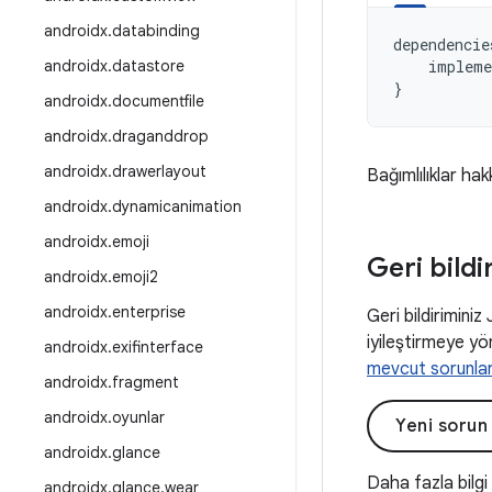
androidx
.
databinding
dependencie
androidx
.
datastore
impleme
}
androidx
.
documentfile
androidx
.
draganddrop
androidx
.
drawerlayout
Bağımlılıklar hak
androidx
.
dynamicanimation
androidx
.
emoji
Geri bildi
androidx
.
emoji2
androidx
.
enterprise
Geri bildiriminiz
iyileştirmeye yön
androidx
.
exifinterface
mevcut sorunla
androidx
.
fragment
androidx
.
oyunlar
Yeni sorun
androidx
.
glance
Daha fazla bilgi
androidx
.
glance
.
wear