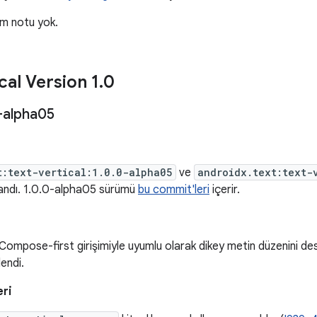
üm notu yok.
cal Version 1
.
0
-alpha05
t:text-vertical:1.0.0-alpha05
ve
androidx.text:text-
andı. 1.0.0-alpha05 sürümü
bu commit'leri
içerir.
Compose-first girişimiyle uyumlu olarak dikey metin düzenini 
lendi.
eri