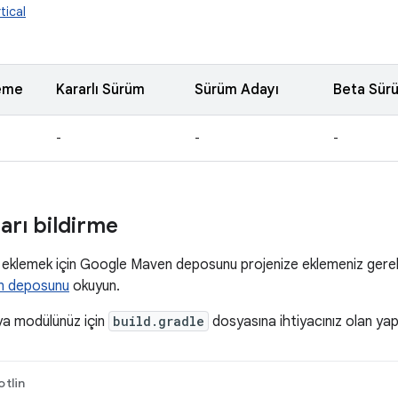
tical
eme
Kararlı Sürüm
Sürüm Adayı
Beta Sür
-
-
-
ları bildirme
k eklemek için Google Maven deposunu projenize eklemeniz gerekir
n deposunu
okuyun.
ya modülünüz için
build.gradle
dosyasına ihtiyacınız olan yapılar
otlin