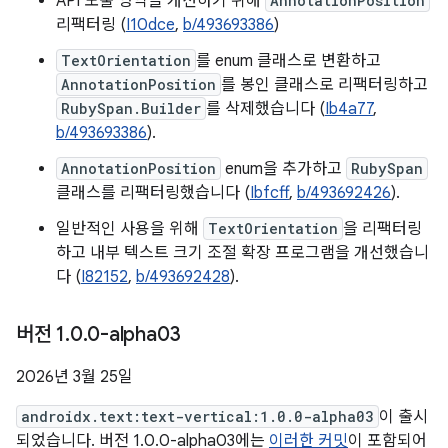
API 노출 영역을 개선하기 위해
AnnotationPosition
리팩터링 (
I10dce
,
b/493693386
)
TextOrientation
를 enum 클래스로 변환하고
AnnotationPosition
를 봉인 클래스로 리팩터링하고
RubySpan.Builder
를 삭제했습니다 (
Ib4a77
,
b/493693386
).
AnnotationPosition
enum을 추가하고
RubySpan
클래스를 리팩터링했습니다 (
Ibfcff
,
b/493692426
).
일반적인 사용을 위해
TextOrientation
을 리팩터링
하고 내부 텍스트 크기 조절 확장 프로그램을 개선했습니
다 (
I82152
,
b/493692428
).
버전 1
.
0
.
0-alpha03
2026년 3월 25일
androidx.text:text-vertical:1.0.0-alpha03
이 출시
되었습니다. 버전 1.0.0-alpha03에는
이러한 커밋
이 포함되어