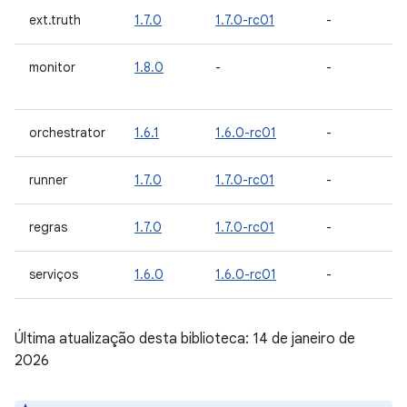
ext.truth
1.7.0
1.7.0-rc01
-
monitor
1.8.0
-
-
orchestrator
1.6.1
1.6.0-rc01
-
runner
1.7.0
1.7.0-rc01
-
regras
1.7.0
1.7.0-rc01
-
serviços
1.6.0
1.6.0-rc01
-
Última atualização desta biblioteca: 14 de janeiro de
2026