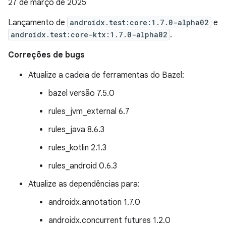
27 de março de 2025
Lançamento de
androidx.test:core:1.7.0-alpha02
e
androidx.test:core-ktx:1.7.0-alpha02
.
Correções de bugs
Atualize a cadeia de ferramentas do Bazel:
bazel versão 7.5.0
rules_jvm_external 6.7
rules_java 8.6.3
rules_kotlin 2.1.3
rules_android 0.6.3
Atualize as dependências para:
androidx.annotation 1.7.0
androidx.concurrent futures 1.2.0