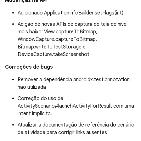
Mudanças na API
Adicionado ApplicationInfoBuilder.setFlags(int)
Adição de novas APIs de captura de tela de nível
mais baixo: View.captureToBitmap,
WindowCapture.captureToBitmap,
Bitmap.writeToTestStorage e
DeviceCapture.takeScreenshot.
Correções de bugs
Remover a dependência androidx.test.annotation
não utilizada
Correção do uso de
ActivityScenario#launchActivityForResult com uma
intent implícita.
Atualizar a documentação de referência do cenário
de atividade para corrigir links ausentes