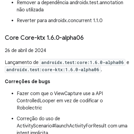
Remover a dependência androidx.test.annotation
não utilizada
Reverter para androidx.concurrent 1.1.0
Core Core-ktx 1
.
6
.
0-alpha06
26 de abril de 2024
Lançamento de
androidx.test:core:1.6.0-alpha06
e
androidx.test:core-ktx:1.6.0-alpha06
.
Correções de bugs
Fazer com que o ViewCapture use a API
ControlledLooper em vez de codificar o
Robolectric
Correção do uso de
ActivityScenario#launchActivityForResult com uma
intent implícita.