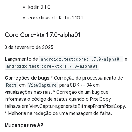
kotlin 2.1.0
corrotinas do Kotlin 1.10.1
Core Core-ktx 1
.
7
.
0-alpha01
3 de fevereiro de 2025
Lançamento de
androidx.test:core:1.7.0-alpha01
e
androidx.test:core-ktx:1.7.0-alpha01
.
Correções de bugs
* Correção do processamento de
Rect
em
ViewCapture
para SDK >= 34 em
visualizações não raiz. * Correção de um bug que
informava o código de status quando o PixelCopy
falhava em ViewCapture.generateBitmapFromPixelCopy.
* Melhoria na redação de uma mensagem de falha.
Mudanças na API