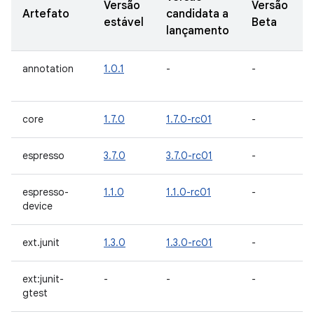
Versão
Versão
Artefato
candidata a
estável
Beta
lançamento
annotation
1.0.1
-
-
core
1.7.0
1.7.0-rc01
-
espresso
3.7.0
3.7.0-rc01
-
espresso-
1.1.0
1.1.0-rc01
-
device
ext.junit
1.3.0
1.3.0-rc01
-
ext:junit-
-
-
-
gtest