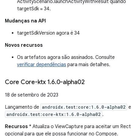
ActivityScenario.launchActivityWithResult quando
targetSdk = 34.
Mudanças na API
targetSdkVersion agora é 34
Novos recursos
Os artefatos agora são assinados. Consulte
verificar dependências
para mais detalhes.
Core Core-ktx 1
.
6
.
0-alpha02
18 de setembro de 2023
Lançamento de
androidx.test:core:1.6.0-alpha02
e
androidx.test:core-ktx:1.6.0-alpha02
.
Recursos
* Atualiza o ViewCapture para aceitar um Rect
opcional para que ele possa funcionar no Compose.