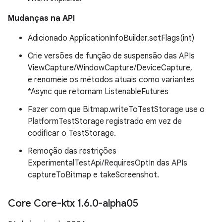
Mudanças na API
Adicionado ApplicationInfoBuilder.setFlags(int)
Crie versões de função de suspensão das APIs
ViewCapture/WindowCapture/DeviceCapture,
e renomeie os métodos atuais como variantes
*Async que retornam ListenableFutures
Fazer com que Bitmap.writeToTestStorage use o
PlatformTestStorage registrado em vez de
codificar o TestStorage.
Remoção das restrições
ExperimentalTestApi/RequiresOptIn das APIs
captureToBitmap e takeScreenshot.
Core Core-ktx 1
.
6
.
0-alpha05