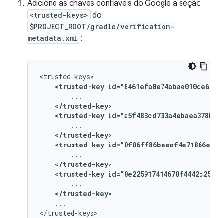
Adicione as chaves confiáveis do Google à seção
<trusted-keys>
do
$PROJECT_ROOT/gradle/verification-
metadata.xml
:
<trusted-key
id="8461efa0e74abae010de669
</trusted-key>
<trusted-key
id="a5f483cd733a4ebaea378b2
</trusted-key>
<trusted-key
id="0f06ff86beeaf4e71866ee5
</trusted-key>
<trusted-key
id="0e225917414670f4442c250
</trusted-key>
...
