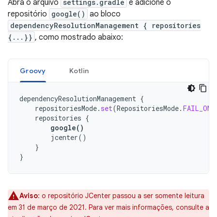
Abra o arquivo
settings.gradle
e adicione o
repositório
google()
ao bloco
dependencyResolutionManagement { repositories
{...}}
, como mostrado abaixo:
Groovy
Kotlin
dependencyResolutionManagement
{
repositoriesMode
.
set
(
RepositoriesMode
.
FAIL_ON_
repositories
{
google
()
jcenter
()
}
}
Aviso
: o repositório JCenter passou a ser somente leitura
em 31 de março de 2021. Para ver mais informações, consulte a