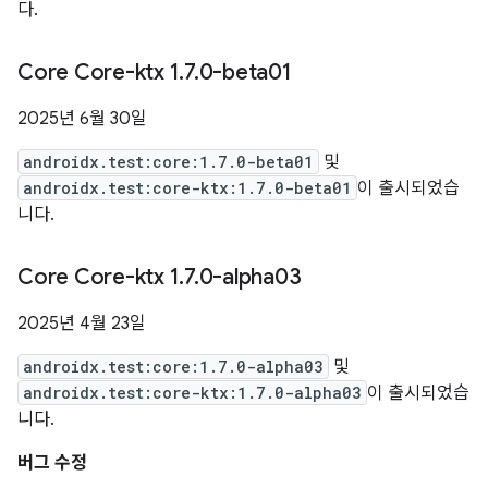
다.
Core Core-ktx 1
.
7
.
0-beta01
2025년 6월 30일
androidx.test:core:1.7.0-beta01
및
androidx.test:core-ktx:1.7.0-beta01
이 출시되었습
니다.
Core Core-ktx 1
.
7
.
0-alpha03
2025년 4월 23일
androidx.test:core:1.7.0-alpha03
및
androidx.test:core-ktx:1.7.0-alpha03
이 출시되었습
니다.
버그 수정