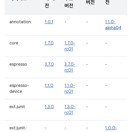
버전
전
전
버전
annotation
1.0.1
-
-
1.1.0-
alpha04
core
1.7.0
1.7.0-
-
-
rc01
espresso
3.7.0
3.7.0-
-
-
rc01
espresso-
1.1.0
1.1.0-
-
-
device
rc01
ext.junit
1.3.0
1.3.0-
-
-
rc01
ext:junit-
-
-
-
1.0.0-