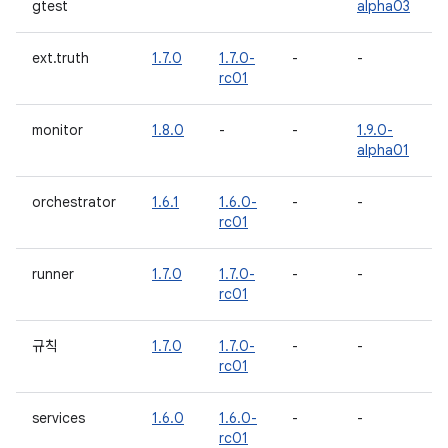
gtest
alpha03
ext.truth
1.7.0
1.7.0-
-
-
rc01
monitor
1.8.0
-
-
1.9.0-
alpha01
orchestrator
1.6.1
1.6.0-
-
-
rc01
runner
1.7.0
1.7.0-
-
-
rc01
규칙
1.7.0
1.7.0-
-
-
rc01
services
1.6.0
1.6.0-
-
-
rc01