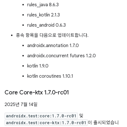
rules_java 8.6.3
rules_kotlin 2.1.3
rules_android 0.6.3
종속 항목을 다음으로 업데이트합니다.
androidx.annotation 1.7.0
androidx.concurrent futures 1.2.0
kotlin 1.9.0
kotlin coroutines 1.10.1
Core Core-ktx 1
.
7
.
0-rc01
2025년 7월 14일
androidx.test:core:1.7.0-rc01
및
androidx.test:core-ktx:1.7.0-rc01
이 출시되었습니