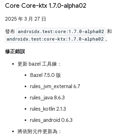
Core Core-ktx 1
.
7
.
0-alpha02
2025 年 3 月 27 日
發布
androidx.test:core:1.7.0-alpha02
和
androidx.test:core-ktx:1.7.0-alpha02
。
修正錯誤
更新 bazel 工具鍊：
Bazel 7.5.0 版
rules_jvm_external 6.7
rules_java 8.6.3
rules_kotlin 2.1.3
rules_android 0.6.3
將依附元件更新為：