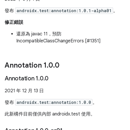
發布
androidx.test:annotation:1.0.1-alpha01
。
修正錯誤
還原為 javac 11，預防
IncompatibleClassChangeErrors [#1351]
Annotation 1
.
0
.
0
Annotation 1
.
0
.
0
2021 年 12 月 13 日
發布
androidx.test:annotation:1.0.0
。
此新構件目前僅供內部 androidx.test 使用。