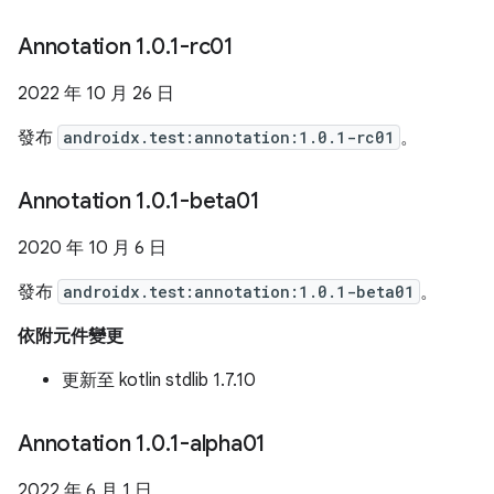
Annotation 1
.
0
.
1-rc01
2022 年 10 月 26 日
發布
androidx.test:annotation:1.0.1-rc01
。
Annotation 1
.
0
.
1-beta01
2020 年 10 月 6 日
發布
androidx.test:annotation:1.0.1-beta01
。
依附元件變更
更新至 kotlin stdlib 1.7.10
Annotation 1
.
0
.
1-alpha01
2022 年 6 月 1 日