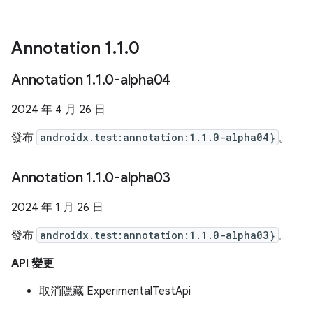
Annotation 1
.
1
.
0
Annotation 1
.
1
.
0-alpha04
2024 年 4 月 26 日
發布
androidx.test:annotation:1.1.0-alpha04}
。
Annotation 1
.
1
.
0-alpha03
2024 年 1 月 26 日
發布
androidx.test:annotation:1.1.0-alpha03}
。
API 變更
取消隱藏 ExperimentalTestApi