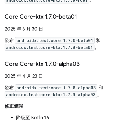
androidx.test:core-ktx:1.7.0-rc01
。
Core Core-ktx 1
.
7
.
0-beta01
2025 年 6 月 30 日
發布
androidx.test:core:1.7.0-beta01
和
androidx.test:core-ktx:1.7.0-beta01
。
Core Core-ktx 1
.
7
.
0-alpha03
2025 年 4 月 23 日
發布
androidx.test:core:1.7.0-alpha03
和
androidx.test:core-ktx:1.7.0-alpha03
。
修正錯誤
降級至 Kotlin 1.9