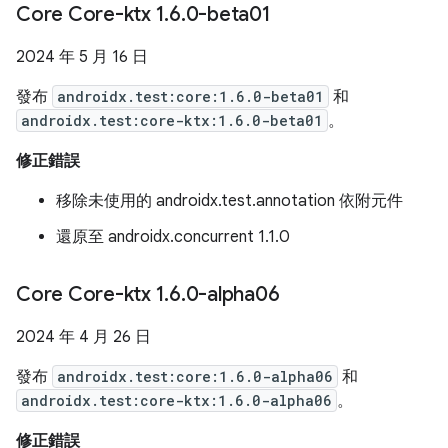
Core Core-ktx 1
.
6
.
0-beta01
2024 年 5 月 16 日
發布
androidx.test:core:1.6.0-beta01
和
androidx.test:core-ktx:1.6.0-beta01
。
修正錯誤
移除未使用的 androidx.test.annotation 依附元件
還原至 androidx.concurrent 1.1.0
Core Core-ktx 1
.
6
.
0-alpha06
2024 年 4 月 26 日
發布
androidx.test:core:1.6.0-alpha06
和
androidx.test:core-ktx:1.6.0-alpha06
。
修正錯誤