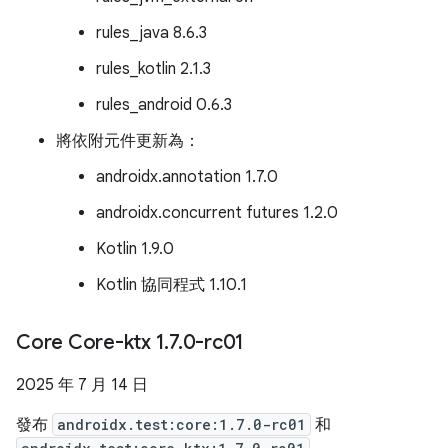
rules_java 8.6.3
rules_kotlin 2.1.3
rules_android 0.6.3
將依附元件更新為：
androidx.annotation 1.7.0
androidx.concurrent futures 1.2.0
Kotlin 1.9.0
Kotlin 協同程式 1.10.1
Core Core-ktx 1
.
7
.
0-rc01
2025 年 7 月 14 日
發布
androidx.test:core:1.7.0-rc01
和