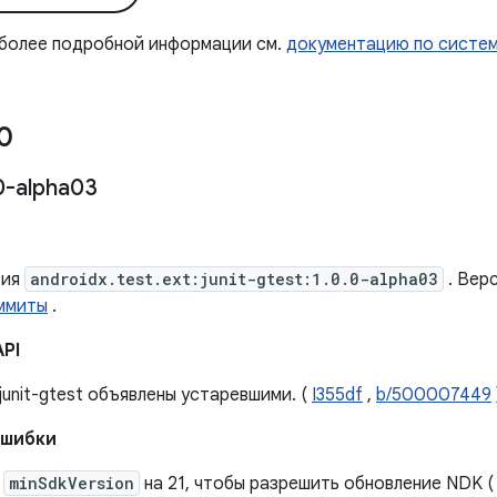
 более подробной информации см.
документацию по систе
0
0-alpha03
сия
androidx.test.ext:junit-gtest:1.0.0-alpha03
. Вер
ммиты
.
API
 junit-gtest объявлены устаревшими. (
I355df
,
b/500007449
ошибки
е
minSdkVersion
на 21, чтобы разрешить обновление NDK 