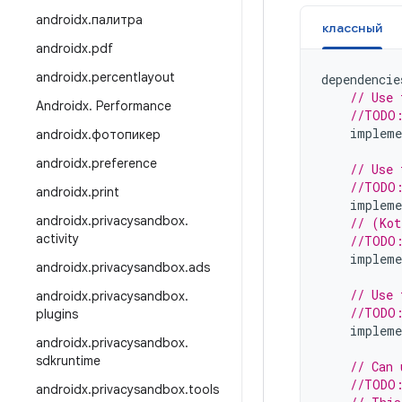
androidx
.
палитра
классный
androidx
.
pdf
androidx
.
percentlayout
dependencie
// Use 
Androidx
.
Performance
//TODO:
impleme
androidx
.
фотопикер
androidx
.
preference
// Use 
//TODO:
androidx
.
print
impleme
androidx
.
privacysandbox
.
// (Kot
activity
//TODO:
impleme
androidx
.
privacysandbox
.
ads
// Use 
androidx
.
privacysandbox
.
//TODO:
plugins
impleme
androidx
.
privacysandbox
.
sdkruntime
// Can 
//TODO:
androidx
.
privacysandbox
.
tools