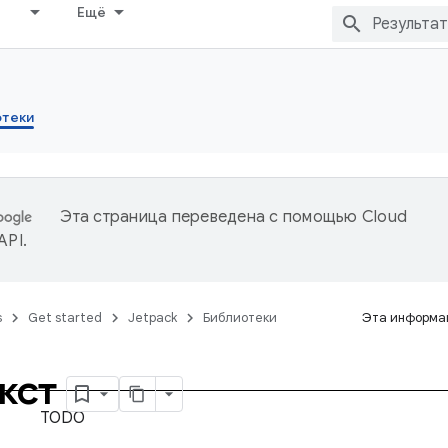
Ещё
отеки
Эта страница переведена с помощью
Cloud
 API
.
s
Get started
Jetpack
Библиотеки
Эта информац
экст
TODO