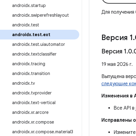
androidx
.
startup
Для получения
androidx
.
swiperefreshlayout
androidx
.
test
androidx
.
test
.
ext
Версия 1
.
androidx
.
test
.
uiautomator
Версия 1
.
0
.
androidx
.
textclassifier
androidx
.
tracing
19 мая 2026 г.
androidx
.
transition
Выпущена вер
androidx
.
tv
следующие ко
androidx
.
tvprovider
Изменения в 
androidx
.
text-vertical
Все API в
androidx
.
xr
.
arcore
Исправлены 
androidx
.
xr
.
compose
androidx
.
xr
.
compose
.
material3
Изменит