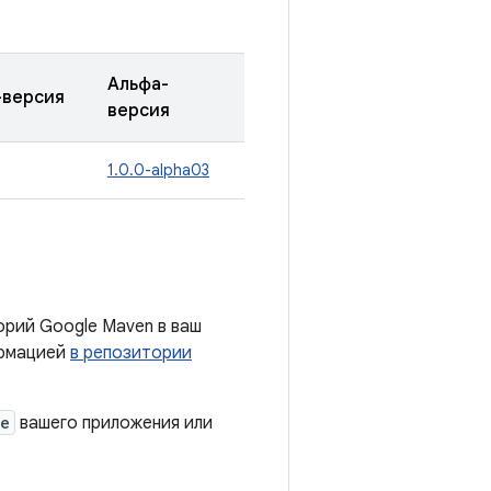
Альфа-
-версия
версия
1.0.0-alpha03
орий Google Maven в ваш
ормацией
в репозитории
le
вашего приложения или