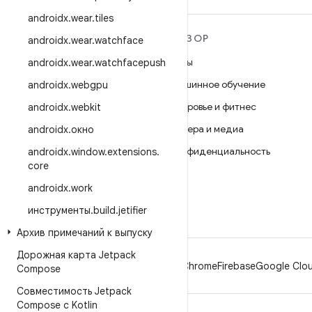
androidx
.
wear
.
tiles
ПОДРОБНЕЕ ОБ ОС
ОБЗОР
androidx
.
wear
.
watchface
ANDROID
Игры
androidx
.
wear
.
watchfacepush
Android
Машинное обучение
androidx
.
webgpu
Android for Enterprise
Здоровье и фитнес
androidx
.
webkit
Безопасность
Камера и медиа
androidx
.
окно
Исходный код
Конфиденциальность
androidx
.
window
.
extensions
.
Новости
core
5G
Блог
androidx
.
work
Подкасты
инструменты
.
build
.
jetifier
Архив примечаний к выпуску
Дорожная карта Jetpack
Android
Chrome
Firebase
Google Clou
Compose
Совместимость Jetpack
Compose с Kotlin