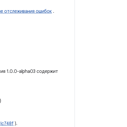
ме отслеживания ошибок
.
сия 1.0.0-alpha03 содержит
)
(
Ic748f
).