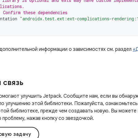
 library is optional and exts may have custom implement
lications.
 Confirm these dependencies
ntation
"androidx.test.ext:ext-complications-rendering:
 дополнительной информации о зависимостях см. раздел
«
 связь
омогают улучшить Jetpack. Сообщите нам, если вы обнаруж
 по улучшению этой библиотеки. Пожалуйста, ознакомьтесь
этой библиотеке, прежде чем создавать новую. Вы можете
проблему, нажав кнопку со звездочкой.
овую задачу