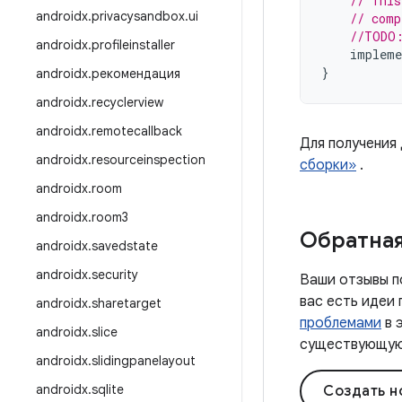
// This
androidx
.
privacysandbox
.
ui
// comp
//TODO:
androidx
.
profileinstaller
impleme
}
androidx
.
рекомендация
androidx
.
recyclerview
androidx
.
remotecallback
Для получения
androidx
.
resourceinspection
сборки»
.
androidx
.
room
androidx
.
room3
Обратная
androidx
.
savedstate
androidx
.
security
Ваши отзывы п
вас есть идеи
androidx
.
sharetarget
проблемами
в 
androidx
.
slice
существующую 
androidx
.
slidingpanelayout
androidx
.
sqlite
Создать н