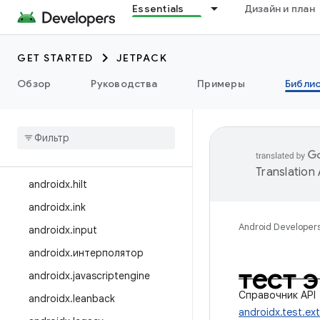
androidx.games
Essentials
Дизайн и план
androidx.glance
androidx.glance.wear
GET STARTED
JETPACK
androidx.graphics
Обзор
Руководства
Примеры
Библи
androidx.gridlayout
androidx
.
health
androidx
.
health
.
connect
androidx
.
heifwriter
Translation
androidx
.
hilt
androidx
.
ink
Android Developer
androidx
.
input
androidx
.
интерполятор
тест 
androidx
.
javascriptengine
Справочник API
androidx
.
leanback
androidx.test.ext