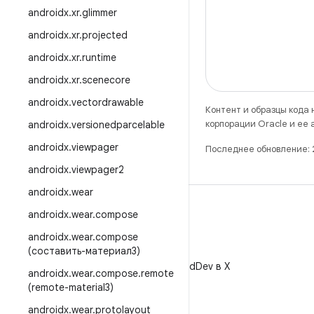
androidx
.
xr
.
glimmer
androidx
.
xr
.
projected
androidx
.
xr
.
runtime
androidx
.
xr
.
scenecore
androidx
.
vectordrawable
Контент и образцы кода
корпорации Oracle и ее
androidx
.
versionedparcelable
androidx
.
viewpager
Последнее обновление: 
androidx
.
viewpager2
androidx
.
wear
androidx
.
wear
.
compose
androidx
.
wear
.
compose
(составить-материал3)
X
Читайте @AndroidDev в X
androidx
.
wear
.
compose
.
remote
(remote-material3)
androidx
.
wear
.
protolayout