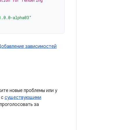
ation for rendering
1.0.0-alpha03"
Добавление зависимостей
ите новые проблемы или у
 с
существующими
 проголосовать за