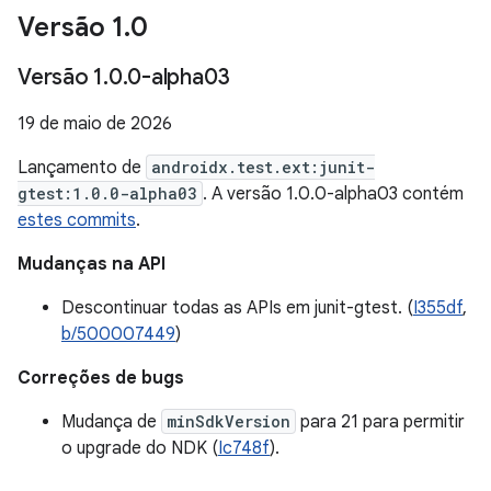
Versão 1
.
0
Versão 1
.
0
.
0-alpha03
19 de maio de 2026
Lançamento de
androidx.test.ext:junit-
gtest:1.0.0-alpha03
. A versão 1.0.0-alpha03 contém
estes commits
.
Mudanças na API
Descontinuar todas as APIs em junit-gtest. (
I355df
,
b/500007449
)
Correções de bugs
Mudança de
minSdkVersion
para 21 para permitir
o upgrade do NDK (
Ic748f
).