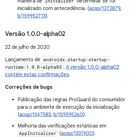
maneira de
Initializer
determinar se foi
inicializado com antecedência. (
aosp/1372879
,
b/159952713
).
Versão 1
.
0
.
0-alpha02
22 de julho de 2020
Lançamento de
androidx.startup:startup-
runtime:1.0.0-alpha02
.
A versão 1.0.0-alpha02
contém estas confirmações
.
Correções de bugs
Publicação das regras ProGuard do consumidor
para o ambiente de execução da inicialização
(
aosp/1347583
,
b/159595260
).
Melhoria das verificações estáticas em
AppInitializer
(
aosp/1331900
).