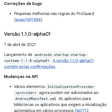
Correções de bugs
Pequenas melhorias nas regras do ProGuard
(
aosp/1691484
).
Versão 1
.
1
.
0-alpha01
7 de abril de 2021
Lançamento de
androidx.startup:startup-
runtime:1.1.0-alpha01
.
A versão 1.1.0-alpha01
contém estas confirmações
.
Mudanças na API
Vários elementos
InitializationProvider
<provider>
agora podem ser adicionados ao
AndroidManifest.xml
do aplicativo para
bibliotecas ou aplicativos que exigem a inicialização
automática em vários processos (
Ia0712
,