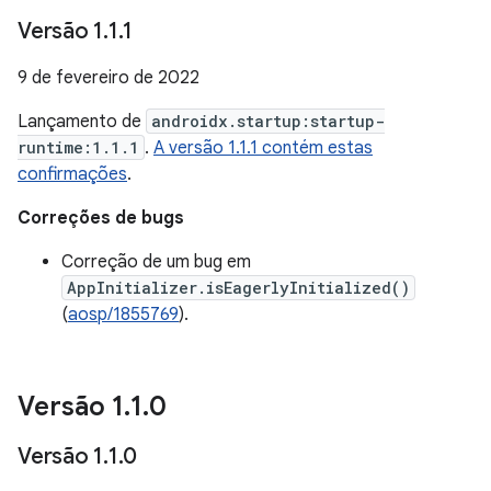
Versão 1
.
1
.
1
9 de fevereiro de 2022
Lançamento de
androidx.startup:startup-
runtime:1.1.1
.
A versão 1.1.1 contém estas
confirmações
.
Correções de bugs
Correção de um bug em
AppInitializer.isEagerlyInitialized()
(
aosp/1855769
).
Versão 1
.
1
.
0
Versão 1
.
1
.
0