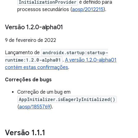
InitializationProvider
é definido para
processos secundários (
aosp/2012215
).
Versão 1
.
2
.
0-alpha01
9 de fevereiro de 2022
Lançamento de
androidx.startup:startup-
runtime:1.2.0-alpha01
.
A versão 1.2.0-alpha01
contém estas confirmações
.
Correções de bugs
Correção de um bug em
AppInitializer.isEagerlyInitialized()
(
aosp/1855769
).
Versão 1
.
1
.
1