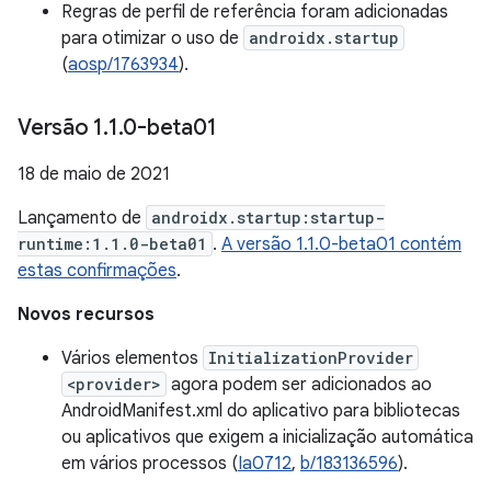
Regras de perfil de referência foram adicionadas
para otimizar o uso de
androidx.startup
(
aosp/1763934
).
Versão 1
.
1
.
0-beta01
18 de maio de 2021
Lançamento de
androidx.startup:startup-
runtime:1.1.0-beta01
.
A versão 1.1.0-beta01 contém
estas confirmações
.
Novos recursos
Vários elementos
InitializationProvider
<provider>
agora podem ser adicionados ao
AndroidManifest.xml do aplicativo para bibliotecas
ou aplicativos que exigem a inicialização automática
em vários processos (
Ia0712
,
b/183136596
).