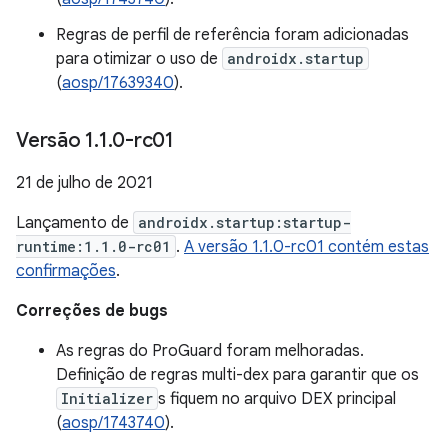
Regras de perfil de referência foram adicionadas
para otimizar o uso de
androidx.startup
(
aosp/17639340
).
Versão 1
.
1
.
0-rc01
21 de julho de 2021
Lançamento de
androidx.startup:startup-
runtime:1.1.0-rc01
.
A versão 1.1.0-rc01 contém estas
confirmações
.
Correções de bugs
As regras do ProGuard foram melhoradas.
Definição de regras multi-dex para garantir que os
Initializer
s fiquem no arquivo DEX principal
(
aosp/1743740
).