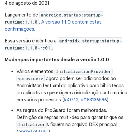
4 de agosto de 2021
Lançamento de
androidx.startup:startup-
runtime:1.1.0
.
A versão 1.1.0 contém estas
confirmações
.
Essa versão é idêntica a
androidx.startup:startup-
runtime:1.1.0-rc01
.
Mudanças importantes desde a versão 1.0.0
Vários elementos
InitializationProvider
<provider>
agora podem ser adicionados ao
AndroidManifest.xml do aplicativo para bibliotecas
ou aplicativos que exigem a inicialização automática
em vários processos (
Ia0712
,
b/183136596
).
As regras do ProGuard foram melhoradas.
Definição de regras multi-dex para garantir que os
Initializer
s fiquem no arquivo DEX principal
(
aosp/1743740
).