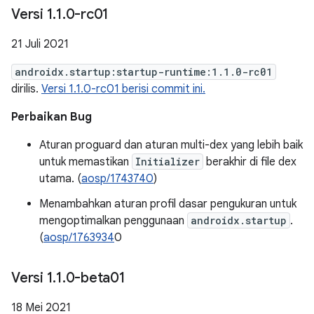
Versi 1
.
1
.
0-rc01
21 Juli 2021
androidx.startup:startup-runtime:1.1.0-rc01
dirilis.
Versi 1.1.0-rc01 berisi commit ini.
Perbaikan Bug
Aturan proguard dan aturan multi-dex yang lebih baik
untuk memastikan
Initializer
berakhir di file dex
utama. (
aosp/1743740
)
Menambahkan aturan profil dasar pengukuran untuk
mengoptimalkan penggunaan
androidx.startup
.
(
aosp/1763934
0
Versi 1
.
1
.
0-beta01
18 Mei 2021