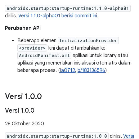
androidx.startup:startup-runtime:1.1.0-alpha01
dirilis.
Versi 1.1.0-alpha01 berisi commit ini.
Perubahan API
Beberapa elemen
InitializationProvider
<provider>
kini dapat ditambahkan ke
AndroidManifest.xml
aplikasi untuk library atau
aplikasi yang memerlukan inisialisasi otomatis dalam
beberapa proses. (
Ia0712
,
b/183136596
)
Versi 1
.
0
.
0
Versi 1
.
0
.
0
28 Oktober 2020
androidx.startup:startup-runtime:1.0.0
dirilis.
Versi