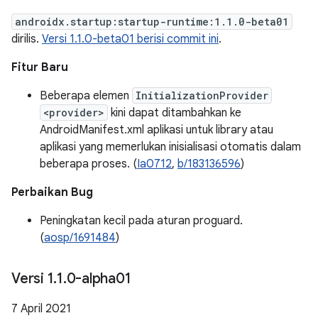
androidx.startup:startup-runtime:1.1.0-beta01
dirilis.
Versi 1.1.0-beta01 berisi commit ini
.
Fitur Baru
Beberapa elemen
InitializationProvider
<provider>
kini dapat ditambahkan ke
AndroidManifest.xml aplikasi untuk library atau
aplikasi yang memerlukan inisialisasi otomatis dalam
beberapa proses. (
Ia0712
,
b/183136596
)
Perbaikan Bug
Peningkatan kecil pada aturan proguard.
(
aosp/1691484
)
Versi 1
.
1
.
0-alpha01
7 April 2021