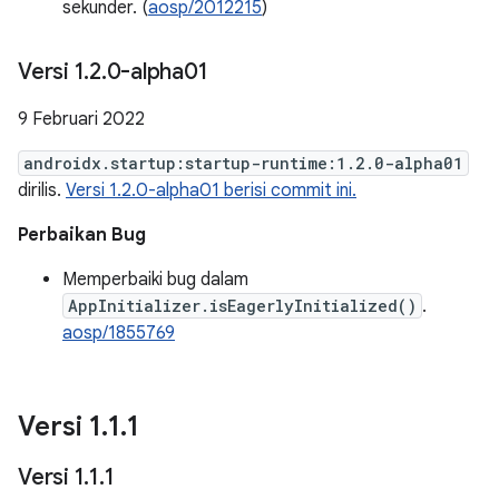
sekunder. (
aosp/2012215
)
Versi 1
.
2
.
0-alpha01
9 Februari 2022
androidx.startup:startup-runtime:1.2.0-alpha01
dirilis.
Versi 1.2.0-alpha01 berisi commit ini.
Perbaikan Bug
Memperbaiki bug dalam
AppInitializer.isEagerlyInitialized()
.
aosp/1855769
Versi 1
.
1
.
1
Versi 1
.
1
.
1