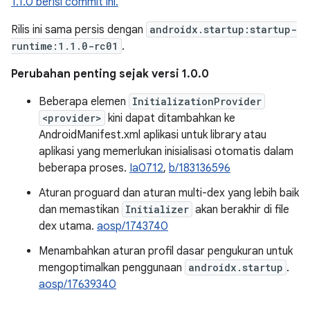
1.1.0 berisi commit ini.
Rilis ini sama persis dengan
androidx.startup:startup-
runtime:1.1.0-rc01
.
Perubahan penting sejak versi 1.0.0
Beberapa elemen
InitializationProvider
<provider>
kini dapat ditambahkan ke
AndroidManifest.xml aplikasi untuk library atau
aplikasi yang memerlukan inisialisasi otomatis dalam
beberapa proses.
Ia0712
,
b/183136596
Aturan proguard dan aturan multi-dex yang lebih baik
dan memastikan
Initializer
akan berakhir di file
dex utama.
aosp/1743740
Menambahkan aturan profil dasar pengukuran untuk
mengoptimalkan penggunaan
androidx.startup
.
aosp/17639340