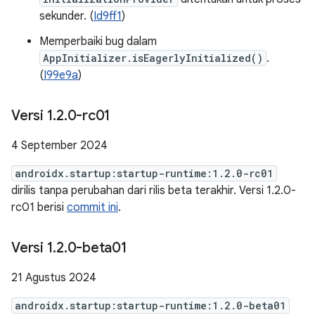
sekunder. (
Id9ff1
)
Memperbaiki bug dalam
AppInitializer.isEagerlyInitialized()
.
(
I99e9a
)
Versi 1
.
2
.
0-rc01
4 September 2024
androidx.startup:startup-runtime:1.2.0-rc01
dirilis tanpa perubahan dari rilis beta terakhir. Versi 1.2.0-
rc01 berisi
commit ini
.
Versi 1
.
2
.
0-beta01
21 Agustus 2024
androidx.startup:startup-runtime:1.2.0-beta01