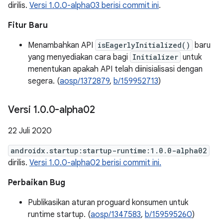
dirilis.
Versi 1.0.0-alpha03 berisi commit ini
.
Fitur Baru
Menambahkan API
isEagerlyInitialized()
baru
yang menyediakan cara bagi
Initializer
untuk
menentukan apakah API telah diinisialisasi dengan
segera. (
aosp/1372879
,
b/159952713
)
Versi 1
.
0
.
0-alpha02
22 Juli 2020
androidx.startup:startup-runtime:1.0.0-alpha02
dirilis.
Versi 1.0.0-alpha02 berisi commit ini.
Perbaikan Bug
Publikasikan aturan proguard konsumen untuk
runtime startup. (
aosp/1347583
,
b/159595260
)