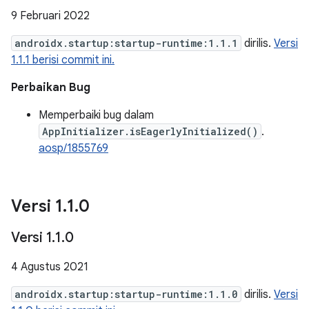
9 Februari 2022
androidx.startup:startup-runtime:1.1.1
dirilis.
Versi
1.1.1 berisi commit ini.
Perbaikan Bug
Memperbaiki bug dalam
AppInitializer.isEagerlyInitialized()
.
aosp/1855769
Versi 1
.
1
.
0
Versi 1
.
1
.
0
4 Agustus 2021
androidx.startup:startup-runtime:1.1.0
dirilis.
Versi